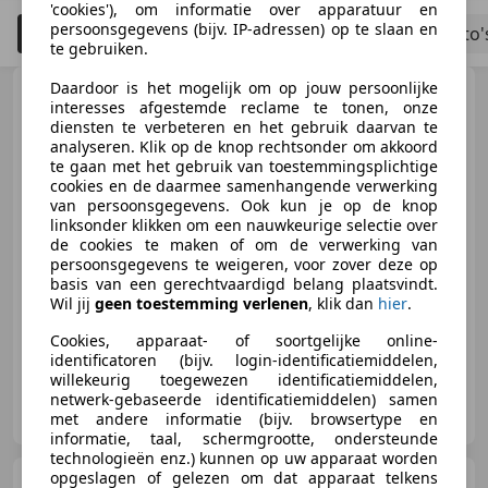
'cookies'), om informatie over apparatuur en
persoonsgegevens (bijv. IP-adressen) op te slaan en
Filteren
Bouwjaar tot 2006
Schadeauto'
5
te gebruiken.
Daardoor is het mogelijk om op jouw persoonlijke
Volvo XC90
2.5 T Momentum
interesses afgestemde reclame te tonen, onze
7p. | Export | Youngtimer | Clima
diensten te verbeteren en het gebruik daarvan te
|
analyseren. Klik op de knop rechtsonder om akkoord
te gaan met het gebruik van toestemmingsplichtige
cookies en de daarmee samenhangende verwerking
€ 2.650
van persoonsgegevens. Ook kun je op de knop
linksonder klikken om een nauwkeurige selectie over
de cookies te maken of om de verwerking van
persoonsgegevens te weigeren, voor zover deze op
basis van een gerechtvaardigd belang plaatsvindt.
11/2005
299.467 km
Benzine
154 kW (209 PK)
Wil jij
geen toestemming verlenen
, klik dan
hier
.
Cookies, apparaat- of soortgelijke online-
identificatoren (bijv. login-identificatiemiddelen,
willekeurig toegewezen identificatiemiddelen,
Greven Automotive B.V.
netwerk-gebaseerde identificatiemiddelen) samen
NL-9502 EC STADSKANAAL
met andere informatie (bijv. browsertype en
informatie, taal, schermgrootte, ondersteunde
technologieën enz.) kunnen op uw apparaat worden
opgeslagen of gelezen om dat apparaat telkens
Renault Kangoo
1.2 |