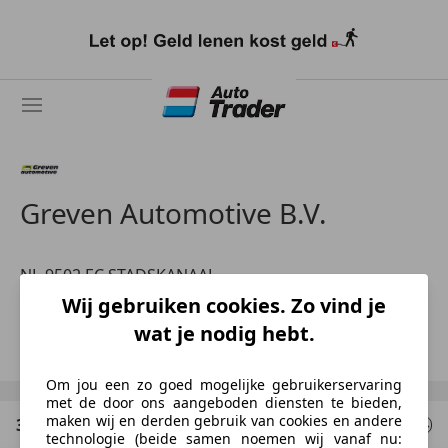
Ga
naar
hoofdinhoud
Greven Automotive B.V.
NL-9502 EC STADSKANAAL
Afdeling Verkoop
Wij gebruiken cookies. Zo vind je
wat je nodig hebt.
Toon nummer
Om jou een zo goed mogelijke gebruikerservaring
met de door ons aangeboden diensten te bieden,
maken wij en derden gebruik van cookies en andere
3 Resultaten
voor uw zoekopdracht
technologie (beide samen noemen wij vanaf nu: