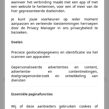
wanneer het verbinding maakt met een app of met
Marge | Schuifdeur | Radio
een website te herkennen, voor een of meer van de
hier gepresenteerde doeleinden.
Je kunt jouw voorkeuren op ieder moment
€ 1.500
aanpassen en verleende toestemmingen herroepen
door de Privacy Manager in ons privacybeleid te
bezoeken.
Doelen
01/2002
165.284 km
Benzine
43 kW (58 PK)
Precieze geolocatiegegevens en identificatie via het
scannen van apparaten
Gepersonaliseerde advertenties en content,
Greven Automotive B.V.
advertentie- en contentmetingen,
NL-9502 EC STADSKANAAL
doelgroepenonderzoek en ontwikkeling van
diensten
Ford Transit
Kombi 330L
2.0TDdi L2H3 | MARGE | Camper
Essentiële paginafuncties
| Airco |
Wij of deze aanbieders gebruiken cookies of