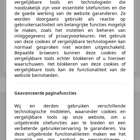
€ 4.500
vergelijkbare tools en technologieën die
noodzakelijk zijn voor essentiële sitefuncties en die
de goede werking van de website garanderen. Ze
worden doorgaans gebruikt als reactie op
gebruikersactiviteit om belangrijke functies mogelijk
10/2005
129.496 km
Diesel
74 kW (101 PK)
te maken, zoals het instellen en beheren van
inloggegevens of privacyvoorkeuren. Het gebruik
van deze cookies of vergelijkbare technologieën kan
normaal gesproken niet worden uitgeschakeld.
Bepaalde browsers kunnen deze cookies of
vergelijkbare tools echter blokkeren of u hierover
Greven Automotive B.V.
waarschuwen. Het blokkeren van deze cookies of
NL-9502 EC STADSKANAAL
vergelijkbare tools kan de functionaliteit van de
website beïnvloeden.
Vorige
1
/
1
Volgende
Geavanceerde paginafuncties
BTW verrekenbaar
Wij en derden gebruiken verschillende
Specificatie van de fabrikant voor nieuwe voertuigen. Afhankelijk van de
technologische middelen, waaronder cookies en
kilometerstand, het rijgedrag, de leeftijd van de batterij en het
vergelijkbare tools op onze website, om u
laadgedrag, kan de radius van occasies aanzienlijk variëren.
uitgebreide sitefuncties aan te bieden en een
verbeterde gebruikerservaring te garanderen. Via
deze uitgebreide functionaliteiten maken we het
mogelijk om ons aanbod te personaliseren -