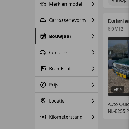
Bouwjaa
Merk en model
Carrosserievorm
Daimler
6.0 V12
Bouwjaar
Conditie
Brandstof
Prijs
19
Locatie
Auto Quic
NL-8255 
Kilometerstand