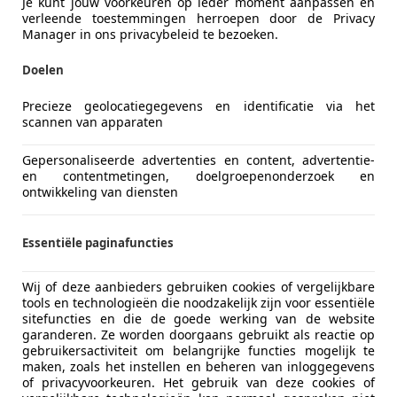
Je kunt jouw voorkeuren op ieder moment aanpassen en
Vorige
1
Volgen
verleende toestemmingen herroepen door de Privacy
Manager in ons privacybeleid te bezoeken.
Doelen
ekenbaar
ie van de fabrikant voor nieuwe voertuigen. Afhankelijk van de kilometerstand, het 
 kan de radius van occasies aanzienlijk variëren.
Precieze geolocatiegegevens en identificatie via het
scannen van apparaten
Gepersonaliseerde advertenties en content, advertentie-
en contentmetingen, doelgroepenonderzoek en
ontwikkeling van diensten
Essentiële paginafuncties
Wij of deze aanbieders gebruiken cookies of vergelijkbare
tools en technologieën die noodzakelijk zijn voor essentiële
sitefuncties en die de goede werking van de website
garanderen. Ze worden doorgaans gebruikt als reactie op
gebruikersactiviteit om belangrijke functies mogelijk te
maken, zoals het instellen en beheren van inloggegevens
of privacyvoorkeuren. Het gebruik van deze cookies of