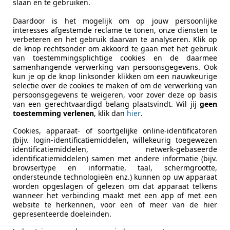
r tot 2006
Schadeauto's tonen
slaan en te gebruiken.
Daardoor is het mogelijk om op jouw persoonlijke
interesses afgestemde reclame te tonen, onze diensten te
 Double Six
verbeteren en het gebruik daarvan te analyseren. Klik op
de knop rechtsonder om akkoord te gaan met het gebruik
van toestemmingsplichtige cookies en de daarmee
samenhangende verwerking van persoonsgegevens. Ook
€ 10.900
kun je op de knop linksonder klikken om een nauwkeurige
selectie over de cookies te maken of om de verwerking van
persoonsgegevens te weigeren, voor zover deze op basis
van een gerechtvaardigd belang plaatsvindt. Wil jij
geen
toestemming verlenen
, klik dan
hier
.
Cookies, apparaat- of soortgelijke online-identificatoren
(bijv. login-identificatiemiddelen, willekeurig toegewezen
identificatiemiddelen, netwerk-gebaseerde
identificatiemiddelen) samen met andere informatie (bijv.
04/1995
120.531 km
Be
browsertype en informatie, taal, schermgrootte,
ondersteunde technologieën enz.) kunnen op uw apparaat
k Service Vof
worden opgeslagen of gelezen om dat apparaat telkens
wanneer het verbinding maakt met een app of met een
PC SWIFTERBANT
website te herkennen, voor een of meer van de hier
gepresenteerde doeleinden.