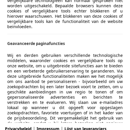
vergelijkbare technologieën kan normaal gesproken niet
worden uitgeschakeld. Bepaalde browsers kunnen deze
cookies of vergelijkbare tools echter blokkeren of u
hierover waarschuwen. Het blokkeren van deze cookies of
vergelijkbare tools kan de functionaliteit van de website
beïnvloeden.
Geavanceerde paginafuncties
Wij en derden gebruiken verschillende technologische
middelen, waaronder cookies en vergelijkbare tools op
onze website, om u uitgebreide sitefuncties aan te bieden
en een verbeterde gebruikerservaring te garanderen. Via
deze uitgebreide functionaliteiten maken we het mogelijk
om ons aanbod te personaliseren - bijvoorbeeld om uw
zoekopdrachten bij een later bezoek voort te zetten, om u
geschikte aanbiedingen in uw regio te tonen of om
gepersonaliseerde advertenties en berichten te
verstrekken en te evalueren. Wij slaan uw e-mailadres
lokaal op wanneer u dit opgeeft voor opgeslagen
zoekopdrachten, favoriete voertuigen of in het kader van
Zakelijk
Over ons
de prijsbeoordeling. Dit vergemakkelijkt het gebruik van
de website, omdat u bij latere bezoeken niet opnieuw
Adverteren autobedrijven
Over ons / Contact
|
|
hoeft in te voeren. Met uw toestemming wordt op gebruik
Privacybeleid
Impressum
Lijst van leveranciers