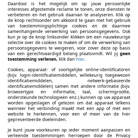
Daardoor is het mogelijk om op jouw persoonlijke
interesses afgestemde reclame te tonen, onze diensten te
verbeteren en het gebruik daarvan te analyseren. Klik op
ekenbaar
de knop rechtsonder om akkoord te gaan met het gebruik
ie van de fabrikant voor nieuwe voertuigen. Afhankelijk van de kilometerstand, het 
van toestemmingsplichtige cookies en de daarmee
 kan de radius van occasies aanzienlijk variëren.
samenhangende verwerking van persoonsgegevens. Ook
kun je op de knop linksonder klikken om een nauwkeurige
selectie over de cookies te maken of om de verwerking van
persoonsgegevens te weigeren, voor zover deze op basis
van een gerechtvaardigd belang plaatsvindt. Wil jij
geen
toestemming verlenen
, klik dan
hier
.
Cookies, apparaat- of soortgelijke online-identificatoren
(bijv. login-identificatiemiddelen, willekeurig toegewezen
identificatiemiddelen, netwerk-gebaseerde
identificatiemiddelen) samen met andere informatie (bijv.
browsertype en informatie, taal, schermgrootte,
ondersteunde technologieën enz.) kunnen op uw apparaat
worden opgeslagen of gelezen om dat apparaat telkens
wanneer het verbinding maakt met een app of met een
website te herkennen, voor een of meer van de hier
gepresenteerde doeleinden.
Je kunt jouw voorkeuren op ieder moment aanpassen en
verleende toestemmingen herroepen door de Privacy