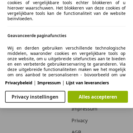
cookies of vergelijkbare tools echter blokkeren of u
hierover waarschuwen. Het blokkeren van deze cookies of
vergelijkbare tools kan de functionaliteit van de website
beïnvloeden.
Geavanceerde paginafuncties
Wij en derden gebruiken verschillende technologische
middelen, waaronder cookies en vergelijkbare tools op
onze website, om u uitgebreide sitefuncties aan te bieden
Zakelijk
Over ons
en een verbeterde gebruikerservaring te garanderen. Via
deze uitgebreide functionaliteiten maken we het mogelijk
Adverteren autobedrijven
Over ons / Contact
om ons aanbod te personaliseren - bijvoorbeeld om uw
zoekopdrachten bij een later bezoek voort te zetten, om u
|
|
Privacybeleid
Impressum
Lijst van leveranciers
Inloggen autobedrijven
Adverteren
geschikte aanbiedingen in uw regio te tonen of om
gepersonaliseerde advertenties en berichten te
verstrekken en te evalueren. Wij slaan uw e-mailadres
Autobedrijven in Nederland
Vacatures
Privacy instellingen
Alles accepteren
lokaal op wanneer u dit opgeeft voor opgeslagen
zoekopdrachten, favoriete voertuigen of in het kader van
Impressum
de prijsbeoordeling. Dit vergemakkelijkt het gebruik van
de website, omdat u bij latere bezoeken niet opnieuw
Privacy
hoeft in te voeren. Met uw toestemming wordt op gebruik
gebaseerde informatie verzonden naar dealers waarmee u
AGB