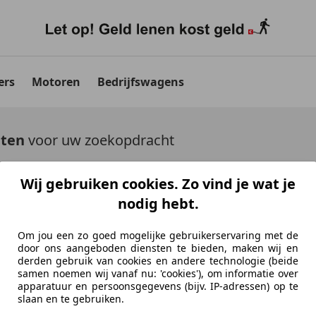
ers
Motoren
Bedrijfswagens
aten
voor uw zoekopdracht
r tot 2006
Schadeauto's tonen
Wij gebruiken cookies. Zo vind je wat je
nodig hebt.
Om jou een zo goed mogelijke gebruikerservaring met de
door ons aangeboden diensten te bieden, maken wij en
derden gebruik van cookies en andere technologie (beide
Ontdek vergelijkbare voer
samen noemen wij vanaf nu: 'cookies'), om informatie over
apparatuur en persoonsgegevens (bijv. IP-adressen) op te
Niet precies je zoekopdracht, maar misschien we
slaan en te gebruiken.