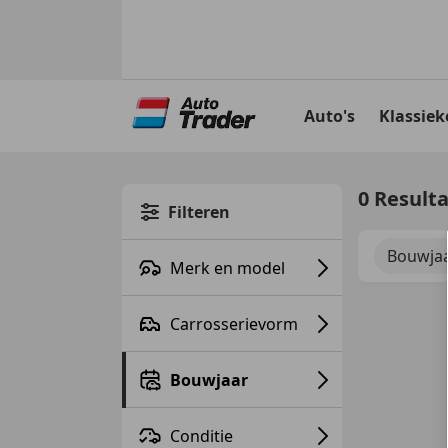
Ga
naar
Auto's
Klassiek
hoofdinhoud
0 Result
Filteren
Bouwjaa
Merk en model
Carrosserievorm
Bouwjaar
Conditie