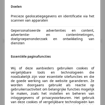
Doelen
10/1988
138.299 km
Benzine
44 kW (60 PK)
Precieze geolocatiegegevens en identificatie via het
scannen van apparaten
Autohandel Henk Heikamp
Gepersonaliseerde advertenties en content,
NL-3903 LK VEENENDAAL
advertentie- en contentmetingen,
doelgroepenonderzoek en ontwikkeling van
diensten
Mercedes-Benz E 240
Avantgarde *Automaat
Essentiële paginafuncties
Wij of deze aanbieders gebruiken cookies of
vergelijkbare tools en technologieën die
€ 3.650
noodzakelijk zijn voor essentiële sitefuncties en die
de goede werking van de website garanderen. Ze
worden doorgaans gebruikt als reactie op
gebruikersactiviteit om belangrijke functies mogelijk
te maken, zoals het instellen en beheren van
01/2003
281.359 km
Benzine
130 kW (177 PK)
inloggegevens of privacyvoorkeuren. Het gebruik
van deze cookies of vergelijkbare technologieën kan