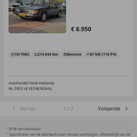
CONDITIE
€ 8.950
10/1983
214.044 km
Benzine
87 kW (118 PK)
Autohandel Henk Heikamp
NL-3903 LK VEENENDAAL
Vorige
1
/
2
Volgende
BTW verrekenbaar
Specificatie van de fabrikant voor nieuwe voertuigen. Afhankelijk van de