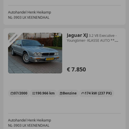
Autohandel Henk Heikamp
NL-3903 LK VEENENDAAL
Jaguar XJ
3.2 V8 Executive -
Youngtimer- KLASSE AUTO **
APK 4
€ 7.850
07/2000
190.966 km
Benzine
174 kW (237 PK)
Autohandel Henk Heikamp
NL-3903 LK VEENENDAAL