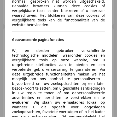
normaal gesproken niet worden uitgeschakeld.
Bepaalde browsers kunnen deze cookies of
vergelijkbare tools echter blokkeren of u hierover
Autohandel Henk Heikamp
waarschuwen. Het blokkeren van deze cookies of
NL-3903 LK VEENENDAAL
vergelijkbare tools kan de functionaliteit van de
website beïnvloeden.
Ford Fusion
1.4
*Trekhaak|Airco
Geavanceerde paginafuncties
Wij en derden gebruiken verschillende
technologische middelen, waaronder cookies en
vergelijkbare tools op onze website, om u
€ 1.350
uitgebreide sitefuncties aan te bieden en een
verbeterde gebruikerservaring te garanderen. Via
deze uitgebreide functionaliteiten maken we het
mogelijk om ons aanbod te personaliseren -
bijvoorbeeld om uw zoekopdrachten bij een later
03/2005
224.716 km
Benzine
59 kW (80 PK)
bezoek voort te zetten, om u geschikte aanbiedingen
in uw regio te tonen of om gepersonaliseerde
advertenties en berichten te verstrekken en te
evalueren. Wij slaan uw e-mailadres lokaal op
wanneer u dit opgeeft voor opgeslagen
zoekopdrachten, favoriete voertuigen of in het kader
Autohandel Henk Heikamp
van de prijsbeoordeling. Dit vergemakkelijkt het
NL-3903 LK VEENENDAAL