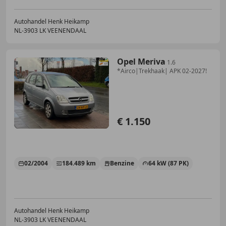
Autohandel Henk Heikamp
NL-3903 LK VEENENDAAL
Opel Meriva
1.6
*Airco|Trekhaak| APK 02-2027!
€ 1.150
02/2004
184.489 km
Benzine
64 kW (87 PK)
Autohandel Henk Heikamp
NL-3903 LK VEENENDAAL