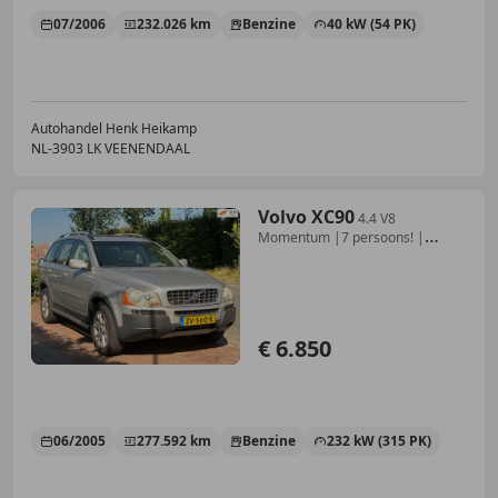
07/2006
232.026 km
Benzine
40 kW (54 PK)
Autohandel Henk Heikamp
NL-3903 LK VEENENDAAL
Volvo XC90
4.4 V8
Momentum |7 persoons! |
magistrale auto
€ 6.850
06/2005
277.592 km
Benzine
232 kW (315 PK)