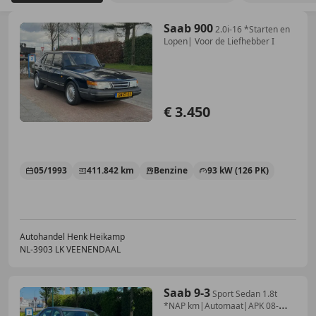
Saab 900
2.0i-16 *Starten en
Lopen| Voor de Liefhebber I
€ 3.450
05/1993
411.842 km
Benzine
93 kW (126 PK)
Autohandel Henk Heikamp
NL-3903 LK VEENENDAAL
Saab 9-3
Sport Sedan 1.8t
*NAP km|Automaat|APK 08-