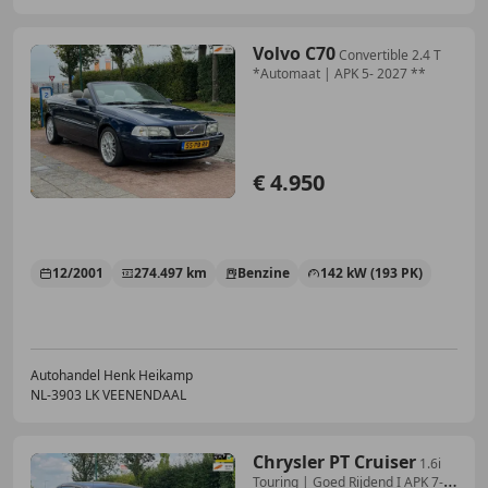
Volvo C70
Convertible 2.4 T
*Automaat | APK 5- 2027 **
€ 4.950
12/2001
274.497 km
Benzine
142 kW (193 PK)
Autohandel Henk Heikamp
NL-3903 LK VEENENDAAL
Chrysler PT Cruiser
1.6i
Touring | Goed Rijdend I APK 7-