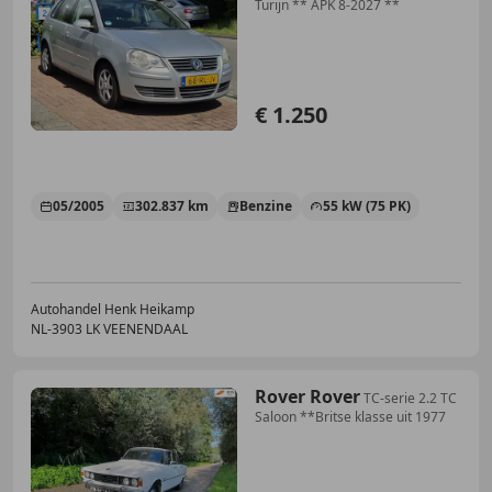
Turijn ** APK 8-2027 **
€ 1.250
05/2005
302.837 km
Benzine
55 kW (75 PK)
Autohandel Henk Heikamp
NL-3903 LK VEENENDAAL
Rover Rover
TC-serie 2.2 TC
Saloon **Britse klasse uit 1977