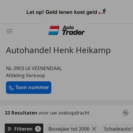
Ga
naar
hoofdinhoud
Autohandel Henk Heikamp
NL-3903 LK VEENENDAAL
Afdeling Verkoop
Toon nummer
33 Resultaten
voor uw zoekopdracht
Filteren
Bouwjaar tot 2006
Schadeauto'
5