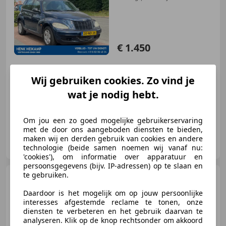
2027 I
€ 1.450
Wij gebruiken cookies. Zo vind je
08/2003
198.146 km
Benzine
85 kW (116 PK)
wat je nodig hebt.
Om jou een zo goed mogelijke gebruikerservaring
met de door ons aangeboden diensten te bieden,
Autohandel Henk Heikamp
maken wij en derden gebruik van cookies en andere
NL-3903 LK VEENENDAAL
technologie (beide samen noemen wij vanaf nu:
'cookies'), om informatie over apparatuur en
persoonsgegevens (bijv. IP-adressen) op te slaan en
te gebruiken.
Fiat Barchetta
1.8 **ZEER
MOOIE FIJNE KLASSIEKER
Daardoor is het mogelijk om op jouw persoonlijke
interesses afgestemde reclame te tonen, onze
diensten te verbeteren en het gebruik daarvan te
analyseren. Klik op de knop rechtsonder om akkoord