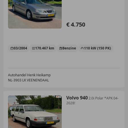
2027
€ 4.750
03/2004
170.467 km
Benzine
110 kW (150 PK)
Autohandel Henk Heikamp
NL-3903 LK VEENENDAAL
Volvo 940
2.0i Polar *APK 04-
2028!