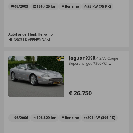
09/2003
166.425 km
Benzine
55 kW (75 PK)
Autohandel Henk Heikamp
NL-3903 LK VEENENDAAL
Jaguar XKR
4.2 V8 Coupé
Supercharged *396PK!!
**YOUNGTIMER **
€ 26.750
06/2006
108.829 km
Benzine
291 kW (396 PK)