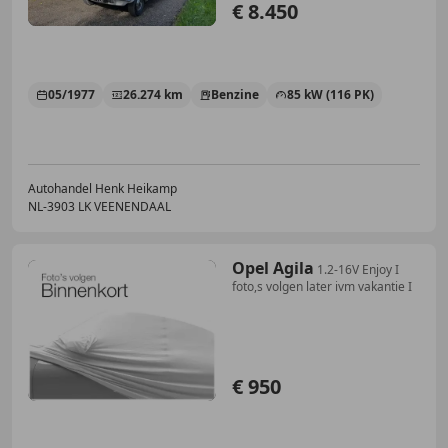
€ 8.450
05/1977
26.274 km
Benzine
85 kW (116 PK)
Autohandel Henk Heikamp
NL-3903 LK VEENENDAAL
Opel Agila
1.2-16V Enjoy I
foto,s volgen later ivm vakantie I
€ 950