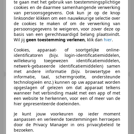
te gaan met het gebruik van toestemmingsplichtige
€ 3.850
cookies en de daarmee samenhangende verwerking
van persoonsgegevens. Ook kun je op de knop
linksonder klikken om een nauwkeurige selectie over
de cookies te maken of om de verwerking van
persoonsgegevens te weigeren, voor zover deze op
07/1996
192.790 km
Benzine
96 kW (131 PK)
basis van een gerechtvaardigd belang plaatsvindt.
Wil jij
geen toestemming verlenen
, klik dan
hier
.
Cookies, apparaat- of soortgelijke online-
identificatoren (bijv. login-identificatiemiddelen,
Autohandel Henk Heikamp
willekeurig toegewezen identificatiemiddelen,
NL-3903 LK VEENENDAAL
netwerk-gebaseerde identificatiemiddelen) samen
met andere informatie (bijv. browsertype en
informatie, taal, schermgrootte, ondersteunde
technologieën enz.) kunnen op uw apparaat worden
Citroen BX
1.4 TE
opgeslagen of gelezen om dat apparaat telkens
*NOSTALGIE * APK 6-2028 *
wanneer het verbinding maakt met een app of met
een website te herkennen, voor een of meer van de
hier gepresenteerde doeleinden.
Je kunt jouw voorkeuren op ieder moment
€ 3.950
aanpassen en verleende toestemmingen herroepen
door de Privacy Manager in ons privacybeleid te
bezoeken.