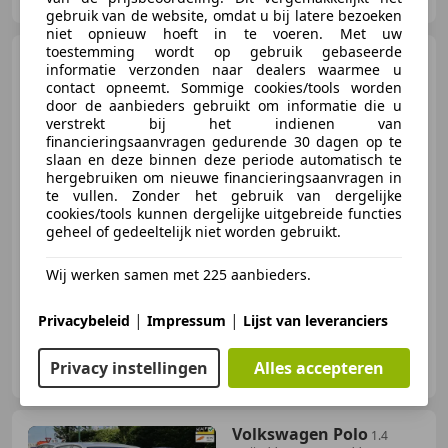
gebruik van de website, omdat u bij latere bezoeken
niet opnieuw hoeft in te voeren. Met uw
toestemming wordt op gebruik gebaseerde
Chrysler Sebring
2.7i-V6
informatie verzonden naar dealers waarmee u
24V LX Convertible ** CABRIO **
contact opneemt. Sommige cookies/tools worden
APK 8-2027
door de aanbieders gebruikt om informatie die u
verstrekt bij het indienen van
financieringsaanvragen gedurende 30 dagen op te
slaan en deze binnen deze periode automatisch te
€ 2.450
hergebruiken om nieuwe financieringsaanvragen in
te vullen. Zonder het gebruik van dergelijke
cookies/tools kunnen dergelijke uitgebreide functies
geheel of gedeeltelijk niet worden gebruikt.
06/2001
163.850 km
Benzine
149 kW (203 PK)
Wij werken samen met 225 aanbieders.
|
|
Privacybeleid
Impressum
Lijst van leveranciers
Autohandel Henk Heikamp
Privacy instellingen
Alles accepteren
NL-3903 LK VEENENDAAL
Volkswagen Polo
1.4