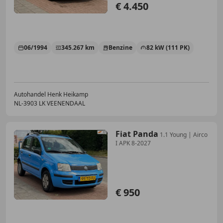
€ 4.450
06/1994
345.267 km
Benzine
82 kW (111 PK)
Autohandel Henk Heikamp
NL-3903 LK VEENENDAAL
Fiat Panda
1.1 Young | Airco
I APK 8-2027
€ 950