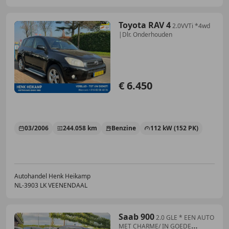
Toyota RAV 4
2.0VVTi *4wd
|Dlr. Onderhouden
€ 6.450
03/2006
244.058 km
Benzine
112 kW (152 PK)
Autohandel Henk Heikamp
NL-3903 LK VEENENDAAL
Saab 900
2.0 GLE * EEN AUTO
MET CHARME/ IN GOEDE