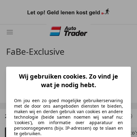
Ga
naar
hoofdinhoud
FaBe-Exclusive
NL-4131 NN VIANEN
Wij gebruiken cookies. Zo vind je
Fatih Bekir
wat je nodig hebt.
Toon nummer
Om jou een zo goed mogelijke gebruikerservaring
met de door ons aangeboden diensten te bieden,
maken wij en derden gebruik van cookies en andere
2 Resultaten
voor uw zoekopdracht
technologie (beide samen noemen wij vanaf nu:
'cookies'), om informatie over apparatuur en
persoonsgegevens (bijv. IP-adressen) op te slaan en
Filteren
Bouwjaar tot 2006
Schadeauto'
5
te gebruiken.