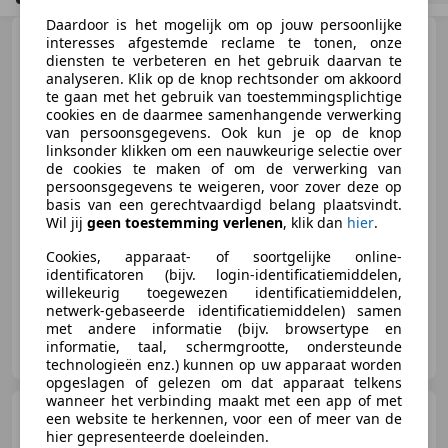
Daardoor is het mogelijk om op jouw persoonlijke
Mercedes-Benz 280
200-
interesses afgestemde reclame te tonen, onze
280 (W123) 250 Automaat/1e
diensten te verbeteren en het gebruik daarvan te
Eigenaar/Automaat/C
analyseren. Klik op de knop rechtsonder om akkoord
te gaan met het gebruik van toestemmingsplichtige
cookies en de daarmee samenhangende verwerking
van persoonsgegevens. Ook kun je op de knop
linksonder klikken om een nauwkeurige selectie over
€ 18.900
de cookies te maken of om de verwerking van
persoonsgegevens te weigeren, voor zover deze op
basis van een gerechtvaardigd belang plaatsvindt.
Wil jij
geen toestemming verlenen
, klik dan
hier
.
09/1978
115.134 km
Benzine
96 kW (131 PK)
Cookies, apparaat- of soortgelijke online-
identificatoren (bijv. login-identificatiemiddelen,
willekeurig toegewezen identificatiemiddelen,
netwerk-gebaseerde identificatiemiddelen) samen
met andere informatie (bijv. browsertype en
FaBe-Exclusive
informatie, taal, schermgrootte, ondersteunde
NL-4131 NN VIANEN
technologieën enz.) kunnen op uw apparaat worden
opgeslagen of gelezen om dat apparaat telkens
wanneer het verbinding maakt met een app of met
Bentley Arnage
6.8 V8 Red
een website te herkennen, voor een of meer van de
Label / NAP / Leer / Memory /
hier gepresenteerde doeleinden.