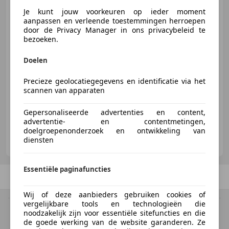
Cruise /
Je kunt jouw voorkeuren op ieder moment
aanpassen en verleende toestemmingen herroepen
door de Privacy Manager in ons privacybeleid te
bezoeken.
€ 44.950
Doelen
Precieze geolocatiegegevens en identificatie via het
01/2001
46.191 km
Benzine
298 kW (405 PK)
scannen van apparaten
Gepersonaliseerde advertenties en content,
advertentie- en contentmetingen,
doelgroepenonderzoek en ontwikkeling van
FaBe-Exclusive
diensten
NL-4131 NN VIANEN
Essentiële paginafuncties
Vorige
1
/
1
Volgende
Wij of deze aanbieders gebruiken cookies of
vergelijkbare tools en technologieën die
BTW verrekenbaar
noodzakelijk zijn voor essentiële sitefuncties en die
Specificatie van de fabrikant voor nieuwe voertuigen. Afhankelijk van de
de goede werking van de website garanderen. Ze