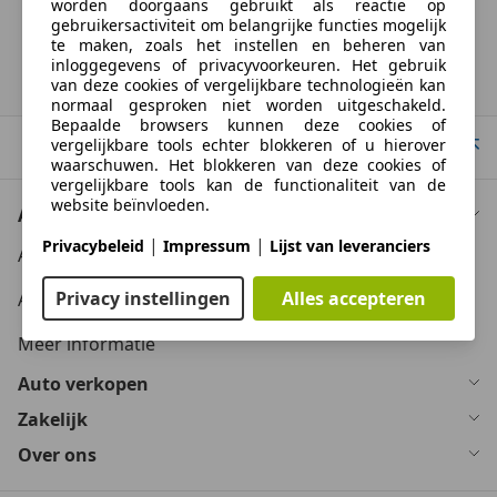
kilometerstand, het rijgedrag, de leeftijd van de batterij en het
worden doorgaans gebruikt als reactie op
laadgedrag, kan de radius van occasies aanzienlijk variëren.
gebruikersactiviteit om belangrijke functies mogelijk
te maken, zoals het instellen en beheren van
inloggegevens of privacyvoorkeuren. Het gebruik
Homepage
van deze cookies of vergelijkbare technologieën kan
normaal gesproken niet worden uitgeschakeld.
Bepaalde browsers kunnen deze cookies of
vergelijkbare tools echter blokkeren of u hierover
Naar boven
waarschuwen. Het blokkeren van deze cookies of
vergelijkbare tools kan de functionaliteit van de
website beïnvloeden.
Auto kopen
|
|
Privacybeleid
Impressum
Lijst van leveranciers
Auto kooptips
Geavanceerde paginafuncties
Privacy instellingen
Alles accepteren
Auto zoektips
Wij en derden gebruiken verschillende
technologische middelen, waaronder cookies en
Meer informatie
vergelijkbare tools op onze website, om u
uitgebreide sitefuncties aan te bieden en een
Auto verkopen
verbeterde gebruikerservaring te garanderen. Via
deze uitgebreide functionaliteiten maken we het
Zakelijk
mogelijk om ons aanbod te personaliseren -
Over ons
bijvoorbeeld om uw zoekopdrachten bij een later
bezoek voort te zetten, om u geschikte aanbiedingen
in uw regio te tonen of om gepersonaliseerde