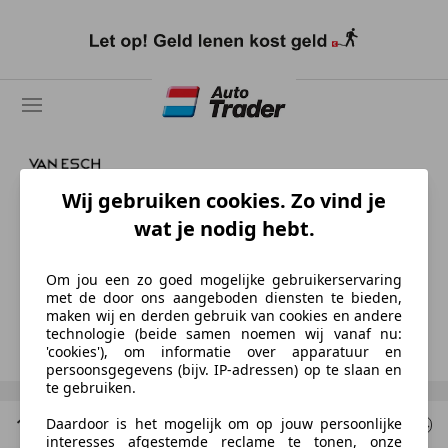
Ga
naar
hoofdinhoud
Wij gebruiken cookies. Zo vind je
Van Esch Auto's
wat je nodig hebt.
NL-4261 TJ WIJK EN AALBURG
Om jou een zo goed mogelijke gebruikerservaring
met de door ons aangeboden diensten te bieden,
Anton van Esch
maken wij en derden gebruik van cookies en andere
technologie (beide samen noemen wij vanaf nu:
Toon nummer
'cookies'), om informatie over apparatuur en
persoonsgegevens (bijv. IP-adressen) op te slaan en
te gebruiken.
1 Resultaten
voor uw zoekopdracht
Daardoor is het mogelijk om op jouw persoonlijke
interesses afgestemde reclame te tonen, onze