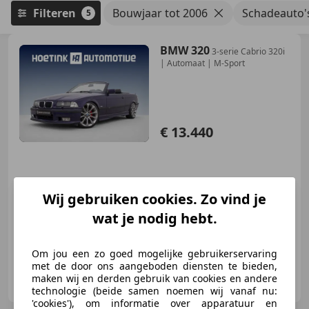
Filteren
Bouwjaar tot 2006
Schadeauto'
5
BMW 320
3-serie Cabrio 320i
| Automaat | M-Sport
€ 13.440
10/1997
167.718 km
Benzine
110 kW (150 PK)
Wij gebruiken cookies. Zo vind je
Garantie, Lichtmetalen velgen, Airbag bestuurder, Alarm, ABS, Airbag passagier, Getinte ramen
wat je nodig hebt.
Om jou een zo goed mogelijke gebruikerservaring
met de door ons aangeboden diensten te bieden,
Hoetink Automotive
maken wij en derden gebruik van cookies en andere
NL-7207 BJ ZUTPHEN
technologie (beide samen noemen wij vanaf nu:
'cookies'), om informatie over apparatuur en