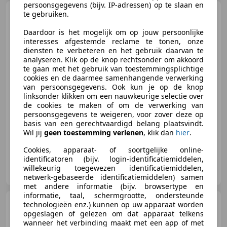
persoonsgegevens (bijv. IP-adressen) op te slaan en
Renault R 5
te gebruiken.
1.4 GT Turbo |
Zeer goede staat
Daardoor is het mogelijk om op jouw persoonlijke
interesses afgestemde reclame te tonen, onze
diensten te verbeteren en het gebruik daarvan te
analyseren. Klik op de knop rechtsonder om akkoord
te gaan met het gebruik van toestemmingsplichtige
€ 16.940
cookies en de daarmee samenhangende verwerking
van persoonsgegevens. Ook kun je op de knop
linksonder klikken om een nauwkeurige selectie over
de cookies te maken of om de verwerking van
persoonsgegevens te weigeren, voor zover deze op
12/1988
181.322 km
Benzine
85 kW (116 PK)
basis van een gerechtvaardigd belang plaatsvindt.
Wil jij
geen toestemming verlenen
, klik dan
hier
.
Cookies, apparaat- of soortgelijke online-
identificatoren (bijv. login-identificatiemiddelen,
Hoetink Automotive
willekeurig toegewezen identificatiemiddelen,
NL-7207 BJ ZUTPHEN
netwerk-gebaseerde identificatiemiddelen) samen
met andere informatie (bijv. browsertype en
informatie, taal, schermgrootte, ondersteunde
Porsche Boxster
S 3.2 |
technologieën enz.) kunnen op uw apparaat worden
Zeer netjes | Volledig
opgeslagen of gelezen om dat apparaat telkens
onderhouden | Stoel
wanneer het verbinding maakt met een app of met