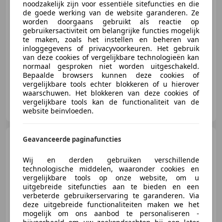
noodzakelijk zijn voor essentiële sitefuncties en die
€ 27.940
de goede werking van de website garanderen. Ze
worden doorgaans gebruikt als reactie op
gebruikersactiviteit om belangrijke functies mogelijk
te maken, zoals het instellen en beheren van
inloggegevens of privacyvoorkeuren. Het gebruik
07/2005
166.528 km
LPG
291 kW (396 PK)
van deze cookies of vergelijkbare technologieën kan
normaal gesproken niet worden uitgeschakeld.
Bepaalde browsers kunnen deze cookies of
vergelijkbare tools echter blokkeren of u hierover
waarschuwen. Het blokkeren van deze cookies of
Hoetink Automotive
vergelijkbare tools kan de functionaliteit van de
NL-7207 BJ ZUTPHEN
website beïnvloeden.
Fiat Panda
Geavanceerde paginafuncties
1.2 Professional
4x4 | Airco | Distributieriem ver
Wij en derden gebruiken verschillende
technologische middelen, waaronder cookies en
vergelijkbare tools op onze website, om u
uitgebreide sitefuncties aan te bieden en een
verbeterde gebruikerservaring te garanderen. Via
€ 7.440
deze uitgebreide functionaliteiten maken we het
mogelijk om ons aanbod te personaliseren -