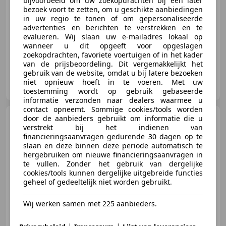
bijvoorbeeld om uw zoekopdrachten bij een later
bezoek voort te zetten, om u geschikte aanbiedingen
03/2005
84.863 km
Benzine
44 kW (60 PK)
in uw regio te tonen of om gepersonaliseerde
advertenties en berichten te verstrekken en te
4x4, Garantie, Alarm, Startonderbreker, Airbag passagier, ABS
evalueren. Wij slaan uw e-mailadres lokaal op
wanneer u dit opgeeft voor opgeslagen
zoekopdrachten, favoriete voertuigen of in het kader
van de prijsbeoordeling. Dit vergemakkelijkt het
gebruik van de website, omdat u bij latere bezoeken
Hoetink Automotive
niet opnieuw hoeft in te voeren. Met uw
NL-7207 BJ ZUTPHEN
toestemming wordt op gebruik gebaseerde
informatie verzonden naar dealers waarmee u
contact opneemt. Sommige cookies/tools worden
Volkswagen
door de aanbieders gebruikt om informatie die u
T2 | Nette
verstrekt bij het indienen van
staat
financieringsaanvragen gedurende 30 dagen op te
slaan en deze binnen deze periode automatisch te
hergebruiken om nieuwe financieringsaanvragen in
te vullen. Zonder het gebruik van dergelijke
cookies/tools kunnen dergelijke uitgebreide functies
€ 16.440
geheel of gedeeltelijk niet worden gebruikt.
Wij werken samen met 225 aanbieders.
09/1976
3.748 km
Benzine
51 kW (69 PK)