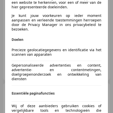
een website te herkennen, voor een of meer van de
hier gepresenteerde doeleinden.
Je kunt jouw voorkeuren op ieder moment
€ 17.940
aanpassen en verleende toestemmingen herroepen
door de Privacy Manager in ons privacybeleid te
bezoeken.
08/2000
158.622 km
Benzine
185 kW (252 PK)
Doelen
Automatische klimaatregeling, Garantie, Boordcomputer, Mistlampen, ABS, Startonderbreker, Stuurbekrachtiging
Precieze geolocatiegegevens en identificatie via het
scannen van apparaten
Gepersonaliseerde advertenties en content,
Hoetink Automotive
advertentie- en contentmetingen,
NL-7207 BJ ZUTPHEN
doelgroepenonderzoek en ontwikkeling van
diensten
Chevrolet SSR
USA 6.0 LS3
Essentiële paginafuncties
| Compleet onderhouden | LPG |
Marge
Wij of deze aanbieders gebruiken cookies of
vergelijkbare tools en technologieën die