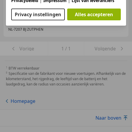
|
|
Privacybeleid
Impressum
Lijst van leveranciers
Privacy instellingen
Alles accepteren
Hoetink Automotive
NL-7207 BJ ZUTPHEN
Vorige
1
/
1
Volgende
BTW verrekenbaar
Specificatie van de fabrikant voor nieuwe voertuigen. Afhankelijk van de
kilometerstand, het rijgedrag, de leeftijd van de batterij en het
laadgedrag, kan de radius van occasies aanzienlijk variëren.
Homepage
Naar boven