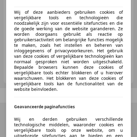
Wij of deze aanbieders gebruiken cookies of
€ 64.950
vergelijkbare tools en technologieën die
noodzakelijk zijn voor essentiële sitefuncties en die
de goede werking van de website garanderen. Ze
worden doorgaans gebruikt als reactie op
gebruikersactiviteit om belangrijke functies mogelijk
02/1958
100.000 km
Benzine
210 kW (286 PK)
te maken, zoals het instellen en beheren van
inloggegevens of privacyvoorkeuren. Het gebruik
van deze cookies of vergelijkbare technologieën kan
normaal gesproken niet worden uitgeschakeld.
Bepaalde browsers kunnen deze cookies of
Lasalle Classic Cars
vergelijkbare tools echter blokkeren of u hierover
NL-2401 LJ ALPHEN AAN DEN RIJN
waarschuwen. Het blokkeren van deze cookies of
vergelijkbare tools kan de functionaliteit van de
website beïnvloeden.
Vorige
1
/
1
Volgende
Geavanceerde paginafuncties
Wij en derden gebruiken verschillende
technologische middelen, waaronder cookies en
vergelijkbare tools op onze website, om u
uitgebreide sitefuncties aan te bieden en een