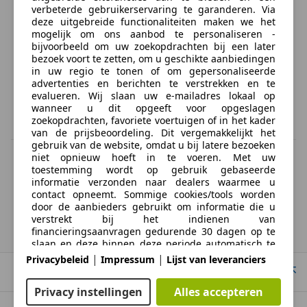
verbeterde gebruikerservaring te garanderen. Via
deze uitgebreide functionaliteiten maken we het
mogelijk om ons aanbod te personaliseren -
bijvoorbeeld om uw zoekopdrachten bij een later
bezoek voort te zetten, om u geschikte aanbiedingen
in uw regio te tonen of om gepersonaliseerde
advertenties en berichten te verstrekken en te
evalueren. Wij slaan uw e-mailadres lokaal op
wanneer u dit opgeeft voor opgeslagen
zoekopdrachten, favoriete voertuigen of in het kader
van de prijsbeoordeling. Dit vergemakkelijkt het
gebruik van de website, omdat u bij latere bezoeken
BTW verrekenbaar
niet opnieuw hoeft in te voeren. Met uw
Specificatie van de fabrikant voor nieuwe voertuigen. Afhankelijk van de
toestemming wordt op gebruik gebaseerde
kilometerstand, het rijgedrag, de leeftijd van de batterij en het
informatie verzonden naar dealers waarmee u
laadgedrag, kan de radius van occasies aanzienlijk variëren.
contact opneemt. Sommige cookies/tools worden
door de aanbieders gebruikt om informatie die u
verstrekt bij het indienen van
financieringsaanvragen gedurende 30 dagen op te
Resultaten
Cadillac
slaan en deze binnen deze periode automatisch te
hergebruiken om nieuwe financieringsaanvragen in
|
|
Privacybeleid
Impressum
Lijst van leveranciers
te vullen. Zonder het gebruik van dergelijke
Naar boven
cookies/tools kunnen dergelijke uitgebreide functies
Privacy instellingen
Alles accepteren
geheel of gedeeltelijk niet worden gebruikt.