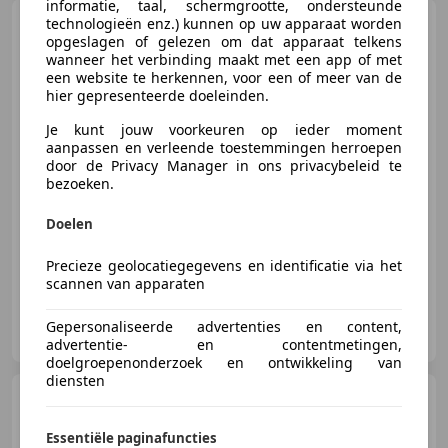
informatie, taal, schermgrootte, ondersteunde
Cadillac Fleetwood
technologieën enz.) kunnen op uw apparaat worden
FLEETWOOD SIXTIC SPECIAL
opgeslagen of gelezen om dat apparaat telkens
wanneer het verbinding maakt met een app of met
een website te herkennen, voor een of meer van de
hier gepresenteerde doeleinden.
Je kunt jouw voorkeuren op ieder moment
€ 16.500
aanpassen en verleende toestemmingen herroepen
door de Privacy Manager in ons privacybeleid te
bezoeken.
Doelen
02/1961
10.791 km
Benzine
-/-
Precieze geolocatiegegevens en identificatie via het
scannen van apparaten
Auto Bek
Gepersonaliseerde advertenties en content,
NL-4433 RV HOEDEKENSKERKE
advertentie- en contentmetingen,
doelgroepenonderzoek en ontwikkeling van
diensten
Cadillac Fleetwood
60-S
1958
Essentiële paginafuncties