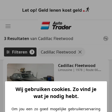
Ga
naar
hoofdinhoud
3 Resultaten
van Cadillac Fleetwood
Filteren
Cadillac Fleetwood
3
Cadillac Fleetwood
Limousine | 1978 | Route 66
Auctions
Wij gebruiken cookies. Zo vind je
€ 8.500
wat je nodig hebt.
Om jou een zo goed mogelijke gebruikerservaring