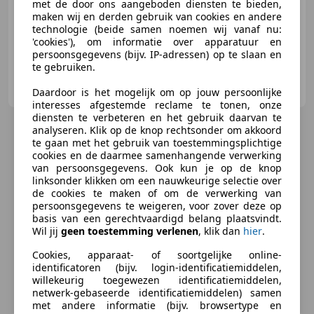
met de door ons aangeboden diensten te bieden,
01/1978
999.999 km
Benzine
-/-
maken wij en derden gebruik van cookies en andere
technologie (beide samen noemen wij vanaf nu:
'cookies'), om informatie over apparatuur en
persoonsgegevens (bijv. IP-adressen) op te slaan en
te gebruiken.
Route 66 Auctions
NL-5145 NA WAALWIJK
Daardoor is het mogelijk om op jouw persoonlijke
interesses afgestemde reclame te tonen, onze
diensten te verbeteren en het gebruik daarvan te
analyseren. Klik op de knop rechtsonder om akkoord
te gaan met het gebruik van toestemmingsplichtige
cookies en de daarmee samenhangende verwerking
van persoonsgegevens. Ook kun je op de knop
linksonder klikken om een nauwkeurige selectie over
de cookies te maken of om de verwerking van
persoonsgegevens te weigeren, voor zover deze op
basis van een gerechtvaardigd belang plaatsvindt.
Wil jij
geen toestemming verlenen
, klik dan
hier
.
Cookies, apparaat- of soortgelijke online-
identificatoren (bijv. login-identificatiemiddelen,
willekeurig toegewezen identificatiemiddelen,
netwerk-gebaseerde identificatiemiddelen) samen
met andere informatie (bijv. browsertype en