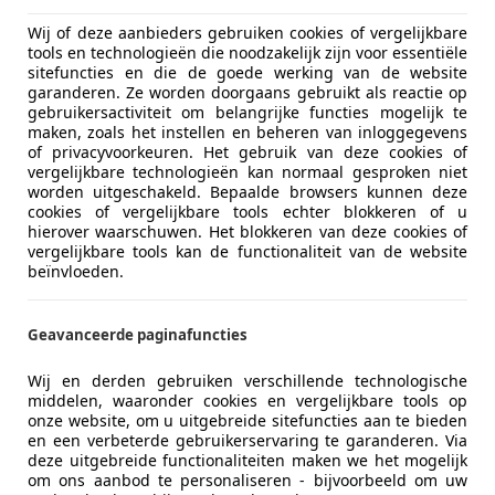
02/2008
132.819 km
Be
Wij of deze aanbieders gebruiken cookies of vergelijkbare
tools en technologieën die noodzakelijk zijn voor essentiële
sitefuncties en die de goede werking van de website
ijf van Winsum
garanderen. Ze worden doorgaans gebruikt als reactie op
 WX KAMPEN
gebruikersactiviteit om belangrijke functies mogelijk te
maken, zoals het instellen en beheren van inloggegevens
of privacyvoorkeuren. Het gebruik van deze cookies of
vergelijkbare technologieën kan normaal gesproken niet
nto
worden uitgeschakeld. Bepaalde browsers kunnen deze
e LEUKE AUTO ZO WEG PRIJSJE
cookies of vergelijkbare tools echter blokkeren of u
hierover waarschuwen. Het blokkeren van deze cookies of
vergelijkbare tools kan de functionaliteit van de website
€ 899
beïnvloeden.
Geavanceerde paginafuncties
Wij en derden gebruiken verschillende technologische
middelen, waaronder cookies en vergelijkbare tools op
onze website, om u uitgebreide sitefuncties aan te bieden
en een verbeterde gebruikerservaring te garanderen. Via
05/2008
145.288 km
Be
deze uitgebreide functionaliteiten maken we het mogelijk
om ons aanbod te personaliseren - bijvoorbeeld om uw