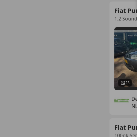
Fiat Pu
1.2 Soun
23
De
N
Fiat Pu
100pk Se