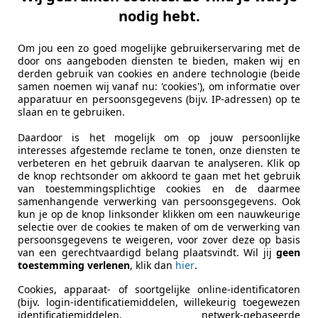
nto
nodig hebt.
 ACTUAL AIRCO - ORG. NL - NW. APK - HAND
Om jou een zo goed mogelijke gebruikerservaring met de
€ 1.345
door ons aangeboden diensten te bieden, maken wij en
derden gebruik van cookies en andere technologie (beide
samen noemen wij vanaf nu: 'cookies'), om informatie over
apparatuur en persoonsgegevens (bijv. IP-adressen) op te
slaan en te gebruiken.
Daardoor is het mogelijk om op jouw persoonlijke
interesses afgestemde reclame te tonen, onze diensten te
verbeteren en het gebruik daarvan te analyseren. Klik op
de knop rechtsonder om akkoord te gaan met het gebruik
05/2011
220.105 km
Di
van toestemmingsplichtige cookies en de daarmee
samenhangende verwerking van persoonsgegevens. Ook
kun je op de knop linksonder klikken om een nauwkeurige
tobedrijf Temminghoff B.V.
selectie over de cookies te maken of om de verwerking van
L-7483 PE HAAKSBERGEN
persoonsgegevens te weigeren, voor zover deze op basis
van een gerechtvaardigd belang plaatsvindt. Wil jij
geen
toestemming verlenen
, klik dan
hier
.
Cookies, apparaat- of soortgelijke online-identificatoren
(bijv. login-identificatiemiddelen, willekeurig toegewezen
identificatiemiddelen, netwerk-gebaseerde