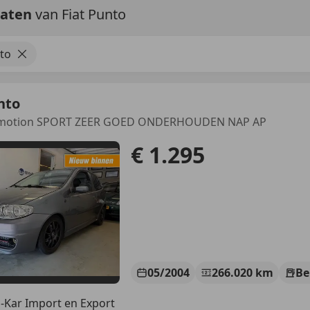
taten
van Fiat Punto
nto
nto
Emotion SPORT ZEER GOED ONDERHOUDEN NAP AP
€ 1.295
05/2004
266.020 km
Be
-Kar Import en Export