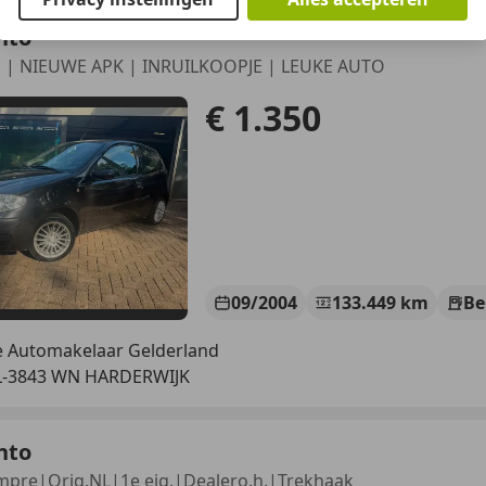
nto
d | NIEUWE APK | INRUILKOOPJE | LEUKE AUTO
€ 1.350
09/2004
133.449 km
Be
 Automakelaar Gelderland
L-3843 WN HARDERWIJK
nto
mpre|Orig.NL|1e eig.|Dealero.h.|Trekhaak