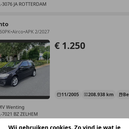
-3076 JA ROTTERDAM
nto
 60PK•Airco•APK 2/2027
€ 1.250
11/2005
208.938 km
Be
MV Wenting
-7021 BZ ZELHEM
Wij gebruiken cookies. Zo vind je wat je