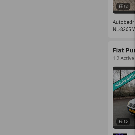
12
Autobedr
NL-8265
Fiat Pu
1.2 Activ
16