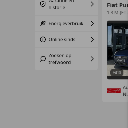
Garantie en
Fiat Pu
historie
1.3 M-JET
Energieverbruik
Online sinds
Zoeken op
trefwoord
18
Au
N