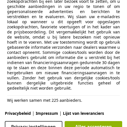
zoekopdrachten bij een later bezoek voort te zetten, om u
SE
geschikte aanbiedingen in uw regio te tonen of om
-7418 EE DEVENTER
gepersonaliseerde advertenties en berichten te
verstrekken en te evalueren. Wij slaan uw e-mailadres
lokaal op wanneer u dit opgeeft voor opgeslagen
zoekopdrachten, favoriete voertuigen of in het kader van
nto
de prijsbeoordeling. Dit vergemakkelijkt het gebruik van
t ELEKTRISCHE RAMEN|STUURBEKRACHTIGING
de website, omdat u bij latere bezoeken niet opnieuw
hoeft in te voeren. Met uw toestemming wordt op gebruik
€ 1.499
gebaseerde informatie verzonden naar dealers waarmee u
contact opneemt. Sommige cookies/tools worden door de
aanbieders gebruikt om informatie die u verstrekt bij het
indienen van financieringsaanvragen gedurende 30 dagen
op te slaan en deze binnen deze periode automatisch te
hergebruiken om nieuwe financieringsaanvragen in te
vullen. Zonder het gebruik van dergelijke cookies/tools
kunnen dergelijke uitgebreide functies geheel of
gedeeltelijk niet worden gebruikt.
03/2006
174.989 km
Be
Wij werken samen met 225 aanbieders.
k Automotive
|
|
Privacybeleid
Impressum
Lijst van leveranciers
JZ MEPPEL
Privacy instellingen
Alles accepteren