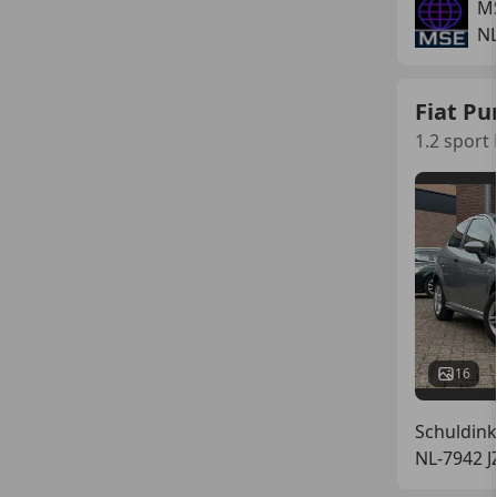
M
NL
Fiat Pu
1.2 spor
16
Schuldin
NL-7942 