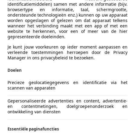
identificatiemiddelen) samen met andere informatie (bijv.
browsertype en informatie, taal, schermgrootte,
ondersteunde technologieën enz.) kunnen op uw apparaat
worden opgeslagen of gelezen om dat apparaat telkens
wanneer het verbinding maakt met een app of met een
website te herkennen, voor een of meer van de hier
gepresenteerde doeleinden.
Je kunt jouw voorkeuren op ieder moment aanpassen en
verleende toestemmingen herroepen door de Privacy
Manager in ons privacybeleid te bezoeken.
nto
Doelen
c Airco Nap
Precieze geolocatiegegevens en identificatie via het
scannen van apparaten
€ 1.950
Gepersonaliseerde advertenties en content, advertentie-
en contentmetingen, doelgroepenonderzoek en
ontwikkeling van diensten
Essentiële paginafuncties