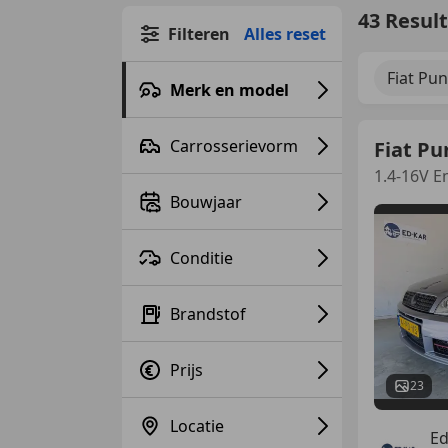
43 Resul
Filteren
Alles reset
Fiat Pu
Merk en model
Carrosserievorm
Fiat Pu
1.4-16V 
Bouwjaar
Conditie
Brandstof
Prijs
23
Locatie
Ed