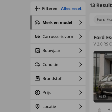
13 Resul
Filteren
Alles reset
Ford Es
Merk en model
Carrosserievorm
Ford Es
V 2.0 RS 
Bouwjaar
Conditie
Brandstof
Prijs
35
Locatie
He