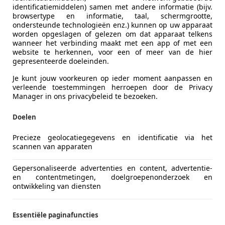
identificatiemiddelen) samen met andere informatie (bijv.
browsertype en informatie, taal, schermgrootte,
ondersteunde technologieën enz.) kunnen op uw apparaat
worden opgeslagen of gelezen om dat apparaat telkens
wanneer het verbinding maakt met een app of met een
website te herkennen, voor een of meer van de hier
gepresenteerde doeleinden.
Je kunt jouw voorkeuren op ieder moment aanpassen en
verleende toestemmingen herroepen door de Privacy
Manager in ons privacybeleid te bezoeken.
cort
Doelen
 MK1 #RALLYKANON
Precieze geolocatiegegevens en identificatie via het
scannen van apparaten
€ 99.950
Gepersonaliseerde advertenties en content, advertentie-
en contentmetingen, doelgroepenonderzoek en
ontwikkeling van diensten
Essentiële paginafuncties