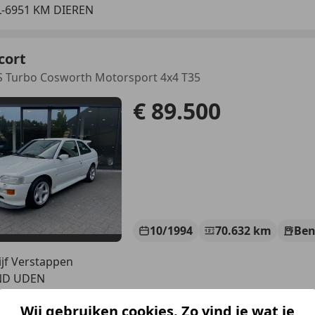
-6951 KM DIEREN
cort
S Turbo Cosworth Motorsport 4x4 T35
€ 89.500
10/1994
70.632 km
Ben
jf Verstappen
ND UDEN
Wij gebruiken cookies. Zo vind je wat je