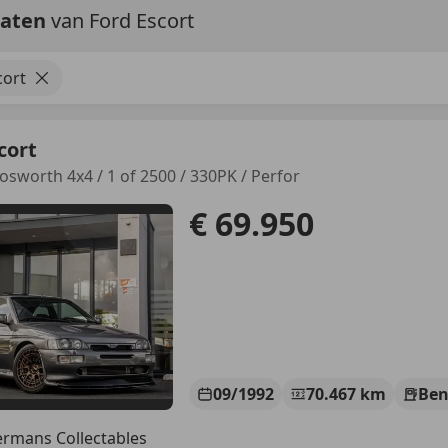
taten
van Ford Escort
cort
cort
Cosworth 4x4 / 1 of 2500 / 330PK / Perfor
€ 69.950
09/1992
70.467 km
Ben
rmans Collectables