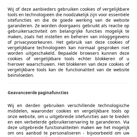
10/1974
99.940 km
Ben
Wij of deze aanbieders gebruiken cookies of vergelijkbare
tools en technologieën die noodzakelijk zijn voor essentiële
sitefuncties en die de goede werking van de website
tobedrijf Jan de Croon B.V.
garanderen. Ze worden doorgaans gebruikt als reactie op
-7391 AL TWELLO
gebruikersactiviteit om belangrijke functies mogelijk te
maken, zoals het instellen en beheren van inloggegevens
of privacyvoorkeuren. Het gebruik van deze cookies of
vergelijkbare technologieën kan normaal gesproken niet
cort
worden uitgeschakeld. Bepaalde browsers kunnen deze
 Pacific ( AIRCO / A.P.K. juni 2027 !!)
cookies of vergelijkbare tools echter blokkeren of u
hierover waarschuwen. Het blokkeren van deze cookies of
vergelijkbare tools kan de functionaliteit van de website
€ 1.999
beïnvloeden.
Geavanceerde paginafuncties
Wij en derden gebruiken verschillende technologische
middelen, waaronder cookies en vergelijkbare tools op
onze website, om u uitgebreide sitefuncties aan te bieden
en een verbeterde gebruikerservaring te garanderen. Via
05/1998
27.818 km
Ben
deze uitgebreide functionaliteiten maken we het mogelijk
om ons aanbod te personaliseren - bijvoorbeeld om uw