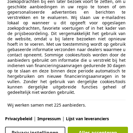
zoekopdrachten bij een later bezoek voort te zetten, om u
to's
geschikte aanbiedingen in uw regio te tonen of om
CR NIEUWLEUSEN
gepersonaliseerde advertenties en berichten te
verstrekken en te evalueren. Wij slaan uw e-mailadres
lokaal op wanneer u dit opgeeft voor opgeslagen
zoekopdrachten, favoriete voertuigen of in het kader van
cort
de prijsbeoordeling. Dit vergemakkelijkt het gebruik van
 RS DOHC
de website, omdat u bij latere bezoeken niet opnieuw
hoeft in te voeren. Met uw toestemming wordt op gebruik
€ 11.450
gebaseerde informatie verzonden naar dealers waarmee u
contact opneemt. Sommige cookies/tools worden door de
aanbieders gebruikt om informatie die u verstrekt bij het
indienen van financieringsaanvragen gedurende 30 dagen
op te slaan en deze binnen deze periode automatisch te
hergebruiken om nieuwe financieringsaanvragen in te
vullen. Zonder het gebruik van dergelijke cookies/tools
kunnen dergelijke uitgebreide functies geheel of
gedeeltelijk niet worden gebruikt.
03/1993
51.905 km
Ben
Wij werken samen met 225 aanbieders.
s
|
|
Privacybeleid
Impressum
Lijst van leveranciers
BZ SUSTEREN
Privacy instellingen
Alles accepteren