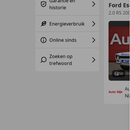
Garantie en
Ford Es
historie
2.0 RS 20
Energieverbruik
Online sinds
Zoeken op
trefwoord
50
Au
N