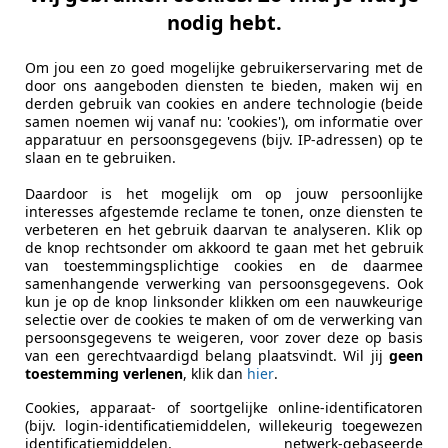
cort
nodig hebt.
00 Uniek! | 1e Eigenaar | Matching number
Om jou een zo goed mogelijke gebruikerservaring met de
€ 87.950
door ons aangeboden diensten te bieden, maken wij en
derden gebruik van cookies en andere technologie (beide
samen noemen wij vanaf nu: 'cookies'), om informatie over
apparatuur en persoonsgegevens (bijv. IP-adressen) op te
slaan en te gebruiken.
Daardoor is het mogelijk om op jouw persoonlijke
interesses afgestemde reclame te tonen, onze diensten te
verbeteren en het gebruik daarvan te analyseren. Klik op
de knop rechtsonder om akkoord te gaan met het gebruik
04/1974
116.503 km
Be
van toestemmingsplichtige cookies en de daarmee
samenhangende verwerking van persoonsgegevens. Ook
kun je op de knop linksonder klikken om een nauwkeurige
to Dijk B.V.
selectie over de cookies te maken of om de verwerking van
L-9101 WV Dokkum
persoonsgegevens te weigeren, voor zover deze op basis
van een gerechtvaardigd belang plaatsvindt. Wil jij
geen
toestemming verlenen
, klik dan
hier
.
Cookies, apparaat- of soortgelijke online-identificatoren
(bijv. login-identificatiemiddelen, willekeurig toegewezen
identificatiemiddelen, netwerk-gebaseerde