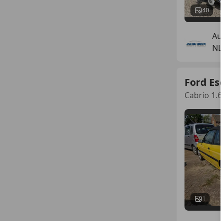
40
Au
NL
Ford Es
Cabrio 1.6
1