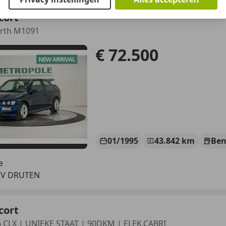
cort
rth M1091
€ 72.500
01/1995
43.842 km
Ben
e
KV DRUTEN
cort
6 CLX | UNIEKE STAAT | 90DKM | ELEK,CABRI