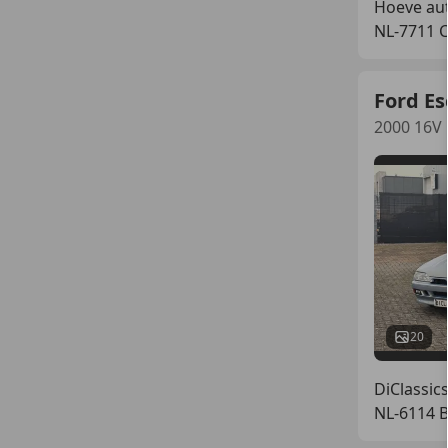
Hoeve au
NL-7711 
Ford Es
2000 16V
20
DiClassic
NL-6114 