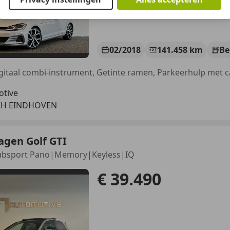
02/2018
141.458 km
Be
otive
CH EINDHOVEN
agen Golf GTI
Clubsport Pano|Memory|Keyless|IQ
€ 39.490