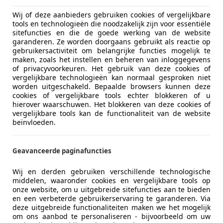
Wij of deze aanbieders gebruiken cookies of vergelijkbare
tools en technologieën die noodzakelijk zijn voor essentiële
sitefuncties en die de goede werking van de website
garanderen. Ze worden doorgaans gebruikt als reactie op
gebruikersactiviteit om belangrijke functies mogelijk te
maken, zoals het instellen en beheren van inloggegevens
of privacyvoorkeuren. Het gebruik van deze cookies of
04/2021
61.534 km
Ben
vergelijkbare technologieën kan normaal gesproken niet
worden uitgeschakeld. Bepaalde browsers kunnen deze
cookies of vergelijkbare tools echter blokkeren of u
hierover waarschuwen. Het blokkeren van deze cookies of
vergelijkbare tools kan de functionaliteit van de website
tive B.V.
beïnvloeden.
VP ZUIDLAND
Geavanceerde paginafuncties
agen Golf GTI
Wij en derden gebruiken verschillende technologische
 | Pano | Harman Kardon | 19 Inch
middelen, waaronder cookies en vergelijkbare tools op
onze website, om u uitgebreide sitefuncties aan te bieden
€ 29.995
en een verbeterde gebruikerservaring te garanderen. Via
deze uitgebreide functionaliteiten maken we het mogelijk
om ons aanbod te personaliseren - bijvoorbeeld om uw