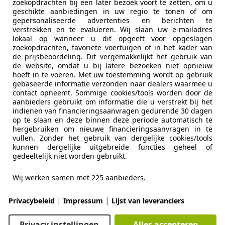
zoekopdrachten bij een later bezoek voort te zetten, om u
geschikte aanbiedingen in uw regio te tonen of om
gepersonaliseerde advertenties en berichten te
verstrekken en te evalueren. Wij slaan uw e-mailadres
lokaal op wanneer u dit opgeeft voor opgeslagen
zoekopdrachten, favoriete voertuigen of in het kader van
de prijsbeoordeling. Dit vergemakkelijkt het gebruik van
12/2021
114.486 km
Be
de website, omdat u bij latere bezoeken niet opnieuw
hoeft in te voeren. Met uw toestemming wordt op gebruik
lp voor, Parkeerhulp met camera, Getinte ramen, Verkee
gebaseerde informatie verzonden naar dealers waarmee u
contact opneemt. Sommige cookies/tools worden door de
aanbieders gebruikt om informatie die u verstrekt bij het
tobedrijf Van Os B.V.
indienen van financieringsaanvragen gedurende 30 dagen
L-5175 AX LOON OP ZAND
op te slaan en deze binnen deze periode automatisch te
hergebruiken om nieuwe financieringsaanvragen in te
vullen. Zonder het gebruik van dergelijke cookies/tools
kunnen dergelijke uitgebreide functies geheel of
agen Golf GTI
gedeeltelijk niet worden gebruikt.
Performance Pano|Keyles|Dyna|DCC
Wij werken samen met 225 aanbieders.
€ 21.490
|
|
Privacybeleid
Impressum
Lijst van leveranciers
Privacy instellingen
Alles accepteren