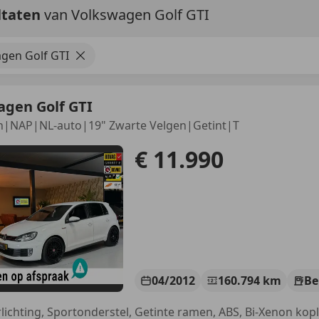
ltaten
van Volkswagen Golf GTI
gen Golf GTI
agen Golf GTI
on|NAP|NL-auto|19" Zwarte Velgen|Getint|T
€ 11.990
04/2012
160.794 km
Be