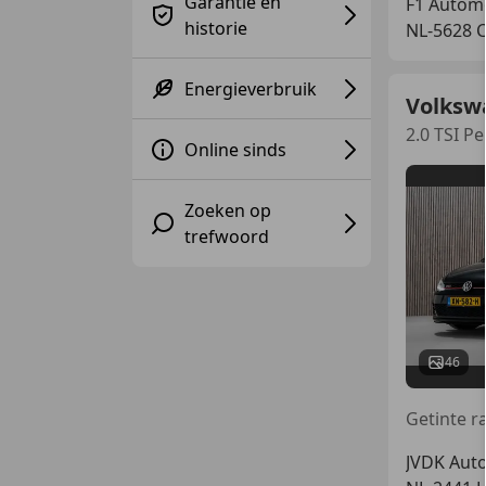
Garantie en
F1 Autom
historie
NL-5628 
Energieverbruik
Volksw
2.0 TSI P
Online sinds
Zoeken op
trefwoord
46
JVDK Auto