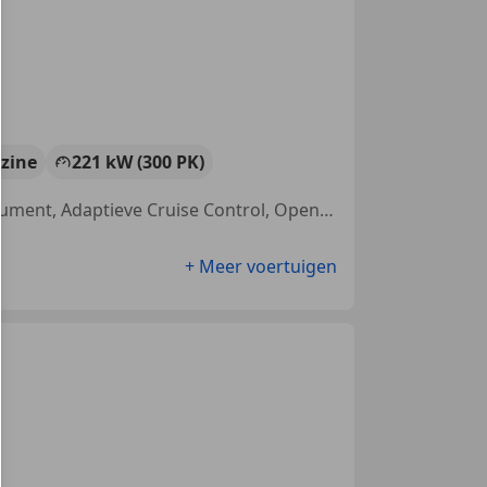
zine
221 kW (300 PK)
Panorama dak, Parkeerhulp met camera, Geheel digitaal combi-instrument, Adaptieve Cruise Control, Open dak, Alarm, Sportstoelen, Sportonderstel
+ Meer voertuigen