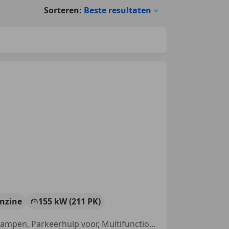
Sorteren:
Beste resultaten
nzine
155 kW (211 PK)
Xenon verlichting, Sportonderstel, Getinte ramen, ABS, Bi-Xenon koplampen, Parkeerhulp voor, Multifunctioneel stuurwiel, Navigatiesysteem