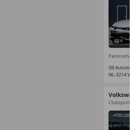
36
SB Automo
NL-3214 
Volksw
Clubsport