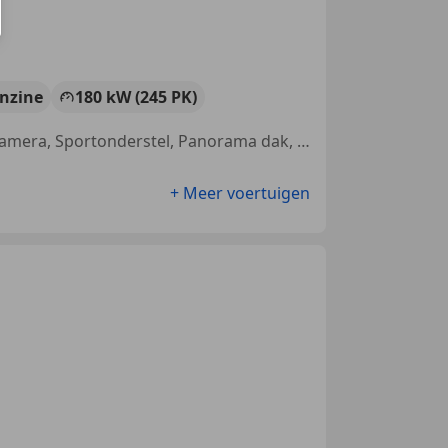
nzine
180 kW (245 PK)
Geheel digitaal combi-instrument, Getinte ramen, Parkeerhulp met camera, Sportonderstel, Panorama dak, Lichtmetalen velgen, Adaptieve Cruise Control, Keyless Entry
+ Meer voertuigen