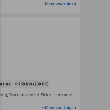
+ Meer voertuigen
nzine
169 kW (230 PK)
Getinte ramen, Sportonderstel, Parkeerhulp met camera, LED verlichting, Traction control, Elektrische ramen, Parkeerhulp voor, Met onderhoudshistorie
+ Meer voertuigen