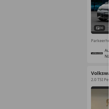
30
Parkeerhu
Au
N
Volksw
2.0 TSI 