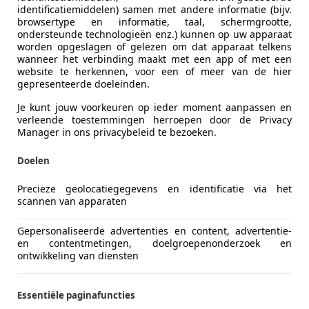
LC NIEUWVEEN
identificatiemiddelen) samen met andere informatie (bijv.
browsertype en informatie, taal, schermgrootte,
ondersteunde technologieën enz.) kunnen op uw apparaat
worden opgeslagen of gelezen om dat apparaat telkens
wanneer het verbinding maakt met een app of met een
website te herkennen, voor een of meer van de hier
gepresenteerde doeleinden.
Je kunt jouw voorkeuren op ieder moment aanpassen en
verleende toestemmingen herroepen door de Privacy
Manager in ons privacybeleid te bezoeken.
Doelen
Precieze geolocatiegegevens en identificatie via het
scannen van apparaten
Gepersonaliseerde advertenties en content, advertentie-
agen Golf GTI
en contentmetingen, doelgroepenonderzoek en
ontwikkeling van diensten
Clubsport IQ|Cam|Pano|BOMVOL!
€ 31.950
Essentiële paginafuncties