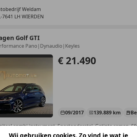
tobedrijf Weldam
-7641 LH WIERDEN
agen Golf GTI
Performance Pano|Dynaudio|Keyles
€ 21.490
09/2017
139.889 km
Be
Wij gebruiken cookies. Zo vind je wat je