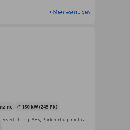
+ Meer voertuigen
nzine
180 kW (245 PK)
Geheel digitaal combi-instrument, Sportonderstel, Getinte ramen, Sfeerverlichting, ABS, Parkeerhulp met camera, Skiluik, Stoelverwarming