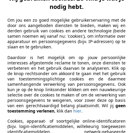
otive
nodig hebt.
CH EINDHOVEN
Om jou een zo goed mogelijke gebruikerservaring met de
door ons aangeboden diensten te bieden, maken wij en
agen Golf GTI
derden gebruik van cookies en andere technologie (beide
samen noemen wij vanaf nu: 'cookies'), om informatie over
erformance Pano Virtual Led StoelV
apparatuur en persoonsgegevens (bijv. IP-adressen) op te
slaan en te gebruiken.
€ 15.400
Daardoor is het mogelijk om op jouw persoonlijke
interesses afgestemde reclame te tonen, onze diensten te
verbeteren en het gebruik daarvan te analyseren. Klik op
de knop rechtsonder om akkoord te gaan met het gebruik
van toestemmingsplichtige cookies en de daarmee
samenhangende verwerking van persoonsgegevens. Ook
kun je op de knop linksonder klikken om een nauwkeurige
selectie over de cookies te maken of om de verwerking van
persoonsgegevens te weigeren, voor zover deze op basis
02/2017
231.371 km
Be
van een gerechtvaardigd belang plaatsvindt. Wil jij
geen
toestemming verlenen
, klik dan
hier
.
Cookies, apparaat- of soortgelijke online-identificatoren
service
(bijv. login-identificatiemiddelen, willekeurig toegewezen
identificatiemiddelen, netwerk-gebaseerde