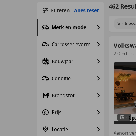
462 Resu
Filteren
Alles reset
Volkswa
Merk en model
Carrosserievorm
Volksw
2.0 Editi
Bouwjaar
Conditie
Brandstof
Prijs
35
Locatie