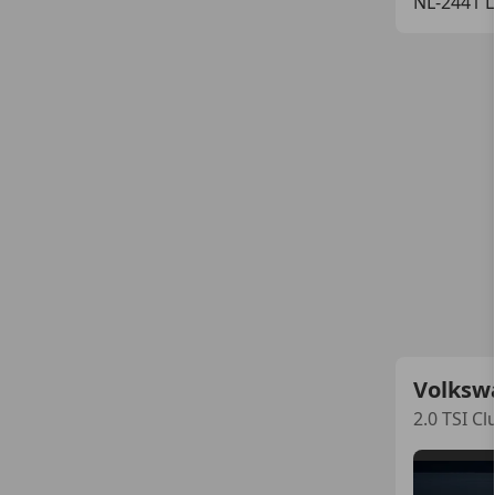
NL-2441 
Volksw
2.0 TSI 