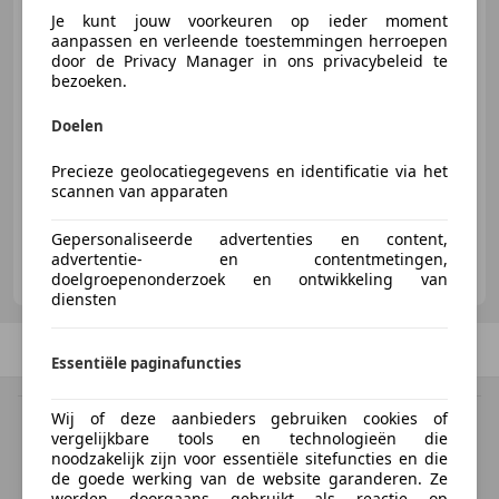
Je kunt jouw voorkeuren op ieder moment
aanpassen en verleende toestemmingen herroepen
€ 14.499
1
door de Privacy Manager in ons privacybeleid te
bezoeken.
Doelen
03/2026
19 km
Benzine
89 kW (121 PK)
Precieze geolocatiegegevens en identificatie via het
scannen van apparaten
Gepersonaliseerde advertenties en content,
Jan Blonk Auto's
advertentie- en contentmetingen,
NL-2407 BE ALPHEN AAN DEN RIJN
doelgroepenonderzoek en ontwikkeling van
diensten
Vorige
1
/
1
Volgende
Essentiële paginafuncties
Wij of deze aanbieders gebruiken cookies of
BTW verrekenbaar
vergelijkbare tools en technologieën die
Specificatie van de fabrikant voor nieuwe voertuigen. Afhankelijk van de
noodzakelijk zijn voor essentiële sitefuncties en die
kilometerstand, het rijgedrag, de leeftijd van de batterij en het
de goede werking van de website garanderen. Ze
laadgedrag, kan de radius van occasies aanzienlijk variëren.
worden doorgaans gebruikt als reactie op