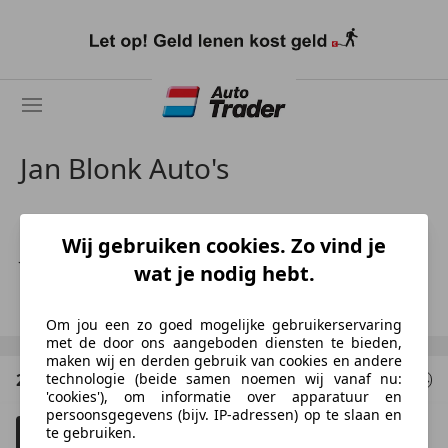
Ga
naar
hoofdinhoud
Jan Blonk Auto's
NL-2407 BE ALPHEN AAN DEN RIJN
Wij gebruiken cookies. Zo vind je
J.J. Blonk
wat je nodig hebt.
Toon nummer
Om jou een zo goed mogelijke gebruikerservaring
met de door ons aangeboden diensten te bieden,
maken wij en derden gebruik van cookies en andere
technologie (beide samen noemen wij vanaf nu:
2 Resultaten
voor uw zoekopdracht
'cookies'), om informatie over apparatuur en
persoonsgegevens (bijv. IP-adressen) op te slaan en
te gebruiken.
Filteren
Schadeauto's tonen
4