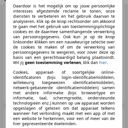
Daardoor is het mogelijk om op jouw persoonlijke
interesses afgestemde reclame te tonen, onze
Yamaha MT-09
Tour ABS
diensten te verbeteren en het gebruik daarvan te
119PK 2026 NEW UIT VOORRAAD
analyseren. Klik op de knop rechtsonder om akkoord
/ COMPLETE DO
te gaan met het gebruik van toestemmingsplichtige
cookies en de daarmee samenhangende verwerking
van persoonsgegevens. Ook kun je op de knop
€ 14.999
1
linksonder klikken om een nauwkeurige selectie over
de cookies te maken of om de verwerking van
persoonsgegevens te weigeren, voor zover deze op
basis van een gerechtvaardigd belang plaatsvindt.
Wil jij
geen toestemming verlenen
, klik dan
hier
.
03/2026
21 km
Benzine
89 kW (121 PK)
Cookies, apparaat- of soortgelijke online-
identificatoren (bijv. login-identificatiemiddelen,
willekeurig toegewezen identificatiemiddelen,
netwerk-gebaseerde identificatiemiddelen) samen
Jan Blonk Auto's
met andere informatie (bijv. browsertype en
NL-2407 BE ALPHEN AAN DEN RIJN
informatie, taal, schermgrootte, ondersteunde
technologieën enz.) kunnen op uw apparaat worden
opgeslagen of gelezen om dat apparaat telkens
wanneer het verbinding maakt met een app of met
Yamaha MT-09
Tour ABS
een website te herkennen, voor een of meer van de
119PK 2026 NEW UIT VOORRAAD
hier gepresenteerde doeleinden.
/ COMPLETE DO