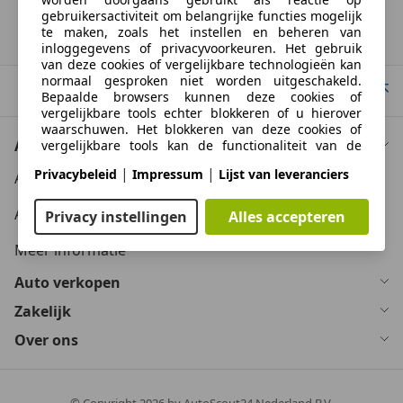
gebruikersactiviteit om belangrijke functies mogelijk
te maken, zoals het instellen en beheren van
Homepage
inloggegevens of privacyvoorkeuren. Het gebruik
van deze cookies of vergelijkbare technologieën kan
normaal gesproken niet worden uitgeschakeld.
Naar boven
Bepaalde browsers kunnen deze cookies of
vergelijkbare tools echter blokkeren of u hierover
waarschuwen. Het blokkeren van deze cookies of
Auto kopen
vergelijkbare tools kan de functionaliteit van de
website beïnvloeden.
|
|
Privacybeleid
Impressum
Lijst van leveranciers
Auto kooptips
Auto zoektips
Geavanceerde paginafuncties
Privacy instellingen
Alles accepteren
Meer informatie
Wij en derden gebruiken verschillende
technologische middelen, waaronder cookies en
Auto verkopen
vergelijkbare tools op onze website, om u
uitgebreide sitefuncties aan te bieden en een
Zakelijk
verbeterde gebruikerservaring te garanderen. Via
deze uitgebreide functionaliteiten maken we het
Over ons
mogelijk om ons aanbod te personaliseren -
bijvoorbeeld om uw zoekopdrachten bij een later
bezoek voort te zetten, om u geschikte aanbiedingen
in uw regio te tonen of om gepersonaliseerde
© Copyright
2026
by AutoScout24 Nederland B.V.