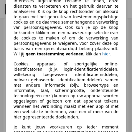
interesses afgestemde reclame te tonen, onze
diensten te verbeteren en het gebruik daarvan te
Filteren
Schadeauto's tonen
4
analyseren. Klik op de knop rechtsonder om akkoord
te gaan met het gebruik van toestemmingsplichtige
cookies en de daarmee samenhangende verwerking
Kawasaki Voyager 1200
van persoonsgegevens. Ook kun je op de knop
ZG XII **RIJKLAAR-KEURIG
linksonder klikken om een nauwkeurige selectie over
ONDERHOUDEN**
de cookies te maken of om de verwerking van
persoonsgegevens te weigeren, voor zover deze op
basis van een gerechtvaardigd belang plaatsvindt.
Wil jij
geen toestemming verlenen
, klik dan
hier
.
Cookies, apparaat- of soortgelijke online-
identificatoren (bijv. login-identificatiemiddelen,
willekeurig toegewezen identificatiemiddelen,
€ 2.450
netwerk-gebaseerde identificatiemiddelen) samen
met andere informatie (bijv. browsertype en
informatie, taal, schermgrootte, ondersteunde
technologieën enz.) kunnen op uw apparaat worden
opgeslagen of gelezen om dat apparaat telkens
06/1987
100.616 km
Benzine
71 kW (97 PK)
wanneer het verbinding maakt met een app of met
een website te herkennen, voor een of meer van de
hier gepresenteerde doeleinden.
Je kunt jouw voorkeuren op ieder moment
De Vries Mobiliteit