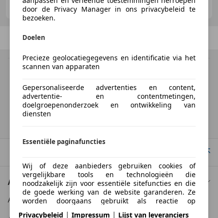
aanpassen en verleende toestemmingen herroepen
NL-7327 JZ APELDOORN
door de Privacy Manager in ons privacybeleid te
bezoeken.
Vorige
1
/
1
Volgende
Doelen
Precieze geolocatiegegevens en identificatie via het
scannen van apparaten
BTW verrekenbaar
Specificatie van de fabrikant voor nieuwe voertuigen. Afhankelijk van de
Gepersonaliseerde advertenties en content,
kilometerstand, het rijgedrag, de leeftijd van de batterij en het
advertentie- en contentmetingen,
laadgedrag, kan de radius van occasies aanzienlijk variëren.
doelgroepenonderzoek en ontwikkeling van
diensten
Homepage
Essentiële paginafuncties
Naar boven
Wij of deze aanbieders gebruiken cookies of
vergelijkbare tools en technologieën die
Auto kopen
noodzakelijk zijn voor essentiële sitefuncties en die
de goede werking van de website garanderen. Ze
Auto kooptips
worden doorgaans gebruikt als reactie op
gebruikersactiviteit om belangrijke functies mogelijk
|
|
Privacybeleid
Impressum
Lijst van leveranciers