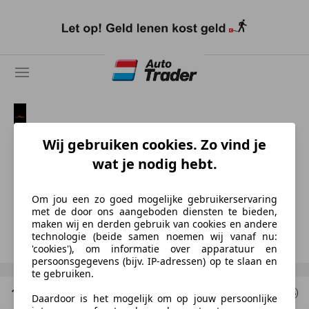
Ga
naar
hoofdinhoud
De Vries Mobiliteit
Wij gebruiken cookies. Zo vind je
wat je nodig hebt.
NL-7327 JZ APELDOORN
Om jou een zo goed mogelijke gebruikerservaring
Rinaldo de Vries
met de door ons aangeboden diensten te bieden,
maken wij en derden gebruik van cookies en andere
Toon nummer
technologie (beide samen noemen wij vanaf nu:
'cookies'), om informatie over apparatuur en
persoonsgegevens (bijv. IP-adressen) op te slaan en
te gebruiken.
1 Resultaten
voor uw zoekopdracht
Daardoor is het mogelijk om op jouw persoonlijke