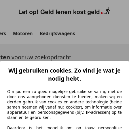
ers
Motoren
Bedrijfswagens
aten
voor uw zoekopdracht
Wij gebruiken cookies. Zo vind je wat je
uto's tonen
nodig hebt.
Om jou een zo goed mogelijke gebruikerservaring met de
door ons aangeboden diensten te bieden, maken wij en
derden gebruik van cookies en andere technologie (beide
samen noemen wij vanaf nu: 'cookies'), om informatie over
Ontdek vergelijkbare voer
apparatuur en persoonsgegevens (bijv. IP-adressen) op te
slaan en te gebruiken.
Niet precies je zoekopdracht, maar misschien we
Daardoor is het mogelijk om op jouw persoonlijke