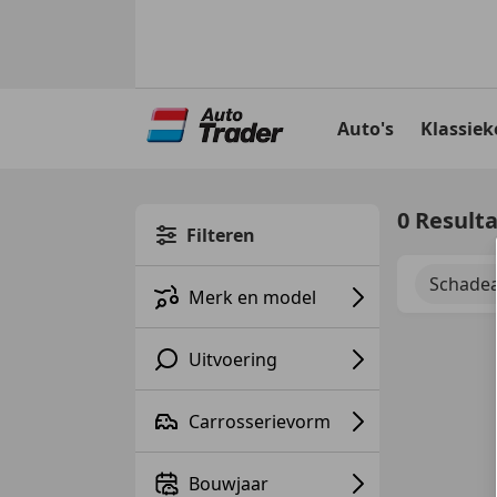
Ga
naar
Auto's
Klassiek
hoofdinhoud
0 Result
Filteren
Schadea
Merk en model
Uitvoering
Carrosserievorm
Bouwjaar