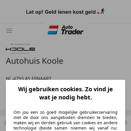
Ga
naar
hoofdinhoud
Autohuis Koole
NL-4793 AS FIJNAART
Joris Westers
Wij gebruiken cookies. Zo vind je
wat je nodig hebt.
Toon nummer
Om jou een zo goed mogelijke gebruikerservaring
met de door ons aangeboden diensten te bieden,
3 Resultaten
voor uw zoekopdracht
maken wij en derden gebruik van cookies en andere
technologie (beide samen noemen wij vanaf nu: