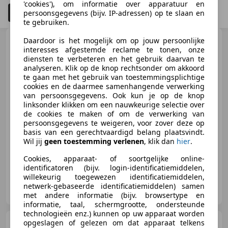
'cookies'), om informatie over apparatuur en
Filteren
Schadeauto's tonen
4
persoonsgegevens (bijv. IP-adressen) op te slaan en
te gebruiken.
Ducati Multistrada
Daardoor is het mogelijk om op jouw persoonlijke
1200
| Desmo beurt
interesses afgestemde reclame te tonen, onze
diensten te verbeteren en het gebruik daarvan te
analyseren. Klik op de knop rechtsonder om akkoord
te gaan met het gebruik van toestemmingsplichtige
cookies en de daarmee samenhangende verwerking
€ 7.480
van persoonsgegevens. Ook kun je op de knop
linksonder klikken om een nauwkeurige selectie over
de cookies te maken of om de verwerking van
persoonsgegevens te weigeren, voor zover deze op
basis van een gerechtvaardigd belang plaatsvindt.
03/2014
32.716 km
Benzine
110 kW (150 PK)
Wil jij
geen toestemming verlenen
, klik dan
hier
.
Cookies, apparaat- of soortgelijke online-
identificatoren (bijv. login-identificatiemiddelen,
willekeurig toegewezen identificatiemiddelen,
Autohuis Koole
netwerk-gebaseerde identificatiemiddelen) samen
NL-4793 AS FIJNAART
met andere informatie (bijv. browsertype en
informatie, taal, schermgrootte, ondersteunde
technologieën enz.) kunnen op uw apparaat worden
Trike
opgeslagen of gelezen om dat apparaat telkens
Micro Microlino L7 -