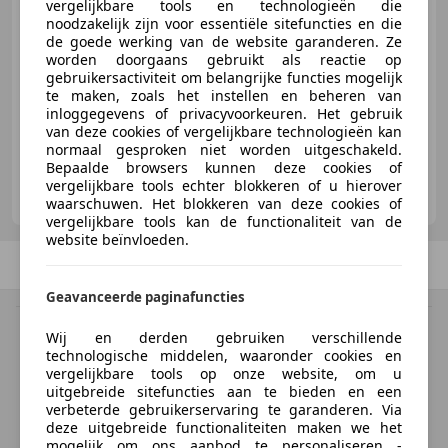
€ 14.750
vergelijkbare tools en technologieën die
noodzakelijk zijn voor essentiële sitefuncties en die
de goede werking van de website garanderen. Ze
worden doorgaans gebruikt als reactie op
gebruikersactiviteit om belangrijke functies mogelijk
07/2020
23.188 km
Benzine
132 kW (179 PK)
te maken, zoals het instellen en beheren van
inloggegevens of privacyvoorkeuren. Het gebruik
van deze cookies of vergelijkbare technologieën kan
normaal gesproken niet worden uitgeschakeld.
Bepaalde browsers kunnen deze cookies of
Autohuis Koole
vergelijkbare tools echter blokkeren of u hierover
NL-4793 AS FIJNAART
waarschuwen. Het blokkeren van deze cookies of
vergelijkbare tools kan de functionaliteit van de
website beïnvloeden.
Vorige
1
/
1
Volgende
Geavanceerde paginafuncties
BTW verrekenbaar
Wij en derden gebruiken verschillende
Specificatie van de fabrikant voor nieuwe voertuigen. Afhankelijk van de
technologische middelen, waaronder cookies en
kilometerstand, het rijgedrag, de leeftijd van de batterij en het
vergelijkbare tools op onze website, om u
laadgedrag, kan de radius van occasies aanzienlijk variëren.
uitgebreide sitefuncties aan te bieden en een
verbeterde gebruikerservaring te garanderen. Via
deze uitgebreide functionaliteiten maken we het
Homepage
mogelijk om ons aanbod te personaliseren -