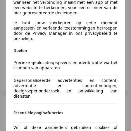
wanneer het verbinding maakt met een app of met
96km/u | 177 km range
een website te herkennen, voor een of meer van de
hier gepresenteerde doeleinden.
Je kunt jouw voorkeuren op ieder moment
€ 11.499
1
aanpassen en verleende toestemmingen herroepen
door de Privacy Manager in ons privacybeleid te
bezoeken.
Doelen
01/2024
2.929 km
Elektrisch
13 kW (18 PK)
Precieze geolocatiegegevens en identificatie via het
scannen van apparaten
Autohuis Koole
Gepersonaliseerde advertenties en content,
NL-4793 AS FIJNAART
advertentie- en contentmetingen,
doelgroepenonderzoek en ontwikkeling van
diensten
KTM 1290 Super Duke R
SuperDuke ABS | complete
dominator uitlaat | Tech
Essentiële paginafuncties
Wij of deze aanbieders gebruiken cookies of