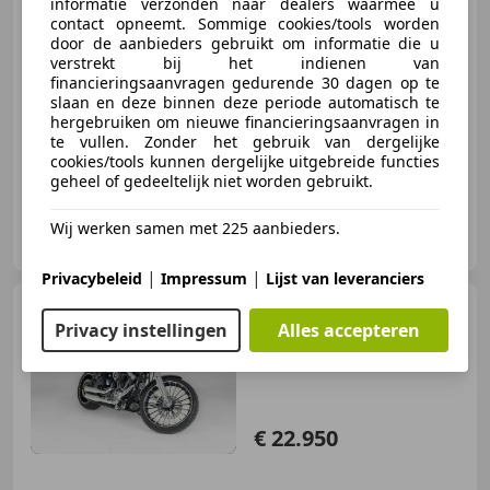
informatie verzonden naar dealers waarmee u
contact opneemt. Sommige cookies/tools worden
€ 21.950
door de aanbieders gebruikt om informatie die u
verstrekt bij het indienen van
financieringsaanvragen gedurende 30 dagen op te
slaan en deze binnen deze periode automatisch te
01/2020
14.649 km
- Brandstof
64 kW (87 PK)
hergebruiken om nieuwe financieringsaanvragen in
te vullen. Zonder het gebruik van dergelijke
cookies/tools kunnen dergelijke uitgebreide functies
geheel of gedeeltelijk niet worden gebruikt.
Big-Rivers Harley-Davidson
Wij werken samen met 225 aanbieders.
NL-6666 MC HETEREN
|
|
Privacybeleid
Impressum
Lijst van leveranciers
Harley-Davidson
Privacy instellingen
Alles accepteren
FXSB103HDI
€ 22.950