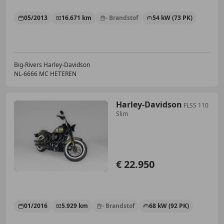
05/2013
16.671 km
- Brandstof
54 kW (73 PK)
Big-Rivers Harley-Davidson
NL-6666 MC HETEREN
Harley-Davidson
FLSS 110
Slim
€ 22.950
01/2016
5.929 km
- Brandstof
68 kW (92 PK)