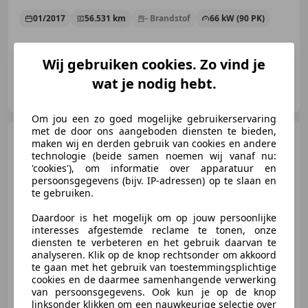
01/2017
56.531 km
- Brandstof
66 kW (90 PK)
Wij gebruiken cookies. Zo vind je
wat je nodig hebt.
Big-Rivers Harley-Davidson
NL-6666 MC HETEREN
Om jou een zo goed mogelijke gebruikerservaring
met de door ons aangeboden diensten te bieden,
Harley-Davidson
maken wij en derden gebruik van cookies en andere
FLSTN103 Two-Tone
technologie (beide samen noemen wij vanaf nu:
'cookies'), om informatie over apparatuur en
persoonsgegevens (bijv. IP-adressen) op te slaan en
te gebruiken.
€ 18.950
Daardoor is het mogelijk om op jouw persoonlijke
interesses afgestemde reclame te tonen, onze
diensten te verbeteren en het gebruik daarvan te
analyseren. Klik op de knop rechtsonder om akkoord
te gaan met het gebruik van toestemmingsplichtige
03/2016
36.559 km
- Brandstof
63 kW (86 PK)
cookies en de daarmee samenhangende verwerking
van persoonsgegevens. Ook kun je op de knop
linksonder klikken om een nauwkeurige selectie over