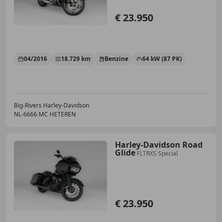
€ 23.950
04/2016
18.729 km
Benzine
64 kW (87 PK)
Big-Rivers Harley-Davidson
NL-6666 MC HETEREN
Harley-Davidson Road
Glide
FLTRXS Special
€ 23.950