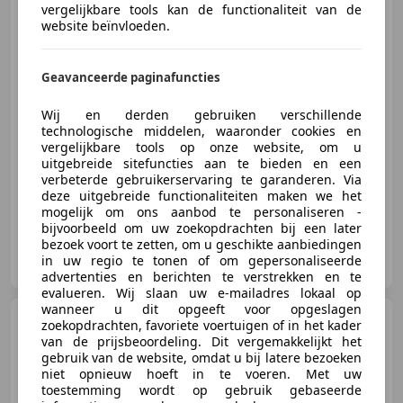
vergelijkbare tools kan de functionaliteit van de
Grey
website beïnvloeden.
Geavanceerde paginafuncties
€ 20.595
1
Wij en derden gebruiken verschillende
technologische middelen, waaronder cookies en
vergelijkbare tools op onze website, om u
uitgebreide sitefuncties aan te bieden en een
01/2025
1 km
- Brandstof
110 kW (150 PK)
verbeterde gebruikerservaring te garanderen. Via
deze uitgebreide functionaliteiten maken we het
mogelijk om ons aanbod te personaliseren -
bijvoorbeeld om uw zoekopdrachten bij een later
bezoek voort te zetten, om u geschikte aanbiedingen
Big-Rivers Harley-Davidson
in uw regio te tonen of om gepersonaliseerde
NL-6666 MC HETEREN
advertenties en berichten te verstrekken en te
evalueren. Wij slaan uw e-mailadres lokaal op
wanneer u dit opgeeft voor opgeslagen
Harley-Davidson Street
zoekopdrachten, favoriete voertuigen of in het kader
Bob
FXBBS 107
van de prijsbeoordeling. Dit vergemakkelijkt het
gebruik van de website, omdat u bij latere bezoeken
niet opnieuw hoeft in te voeren. Met uw
toestemming wordt op gebruik gebaseerde