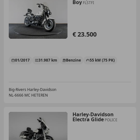
Boy
FLSTFI
€ 23.500
01/2017
31.987 km
Benzine
55 kW (75 PK)
Big-Rivers Harley-Davidson
NL-6666 MC HETEREN
Harley-Davidson
Electra Glide
POLICE