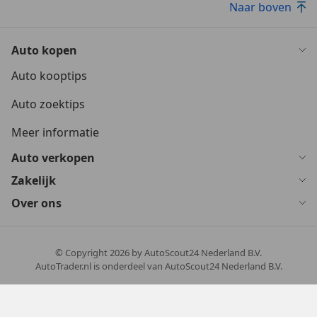
Naar boven
Auto kopen
Auto kooptips
Auto zoektips
Meer informatie
Auto verkopen
Zakelijk
Over ons
© Copyright
2026
by AutoScout24 Nederland B.V.
AutoTrader.nl is onderdeel van AutoScout24 Nederland B.V.