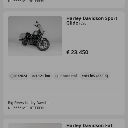
NL-6666 MC HETEREN
Harley-Davidson Sport
Glide
FLSB
€ 23.450
01/2024
1.121 km
- Brandstof
61 kW (83 PK)
Big-Rivers Harley-Davidson
NL-6666 MC HETEREN
Harley-Davidson Fat