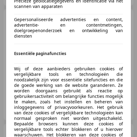
Precieze geolocatiegegevens en identificatie via het
scannen van apparaten
Harley-Davidson Fat
Gepersonaliseerde advertenties en content,
Boy
FLSTFB 103 LO
advertentie- en contentmetingen,
doelgroepenonderzoek en ontwikkeling van
diensten
€ 19.950
Essentiële paginafuncties
Wij of deze aanbieders gebruiken cookies of
vergelijkbare tools en technologieën die
03/2015
31.087 km
Benzine
59 kW (80 PK)
noodzakelijk zijn voor essentiële sitefuncties en die
de goede werking van de website garanderen. Ze
worden doorgaans gebruikt als reactie op
gebruikersactiviteit om belangrijke functies mogelijk
te maken, zoals het instellen en beheren van
inloggegevens of privacyvoorkeuren. Het gebruik
Big-Rivers Harley-Davidson
van deze cookies of vergelijkbare technologieën kan
NL-6666 MC HETEREN
normaal gesproken niet worden uitgeschakeld.
Bepaalde browsers kunnen deze cookies of
vergelijkbare tools echter blokkeren of u hierover
Harley-Davidson Pan
waarschuwen. Het blokkeren van deze cookies of
America
RA1250ST ST Billiard