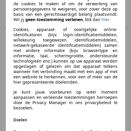
de cookies te maken of om de verwerking van
persoonsgegevens te weigeren, voor zover deze op
Big-Rivers Harley-Davidson
basis van een gerechtvaardigd belang plaatsvindt.
NL-6666 MC HETEREN
Wil jij
geen toestemming verlenen
, klik dan
hier
.
Cookies, apparaat- of soortgelijke online-
identificatoren (bijv. login-identificatiemiddelen,
Harley-Davidson Street
willekeurig toegewezen identificatiemiddelen,
Glide
FLHXS Special Solid
netwerk-gebaseerde identificatiemiddelen) samen
met andere informatie (bijv. browsertype en
informatie, taal, schermgrootte, ondersteunde
technologieën enz.) kunnen op uw apparaat worden
opgeslagen of gelezen om dat apparaat telkens
€ 19.950
wanneer het verbinding maakt met een app of met
een website te herkennen, voor een of meer van de
hier gepresenteerde doeleinden.
Je kunt jouw voorkeuren op ieder moment
01/2015
40.524 km
- Brandstof
64 kW (87 PK)
aanpassen en verleende toestemmingen herroepen
door de Privacy Manager in ons privacybeleid te
bezoeken.
Doelen
Big-Rivers Harley-Davidson
NL-6666 MC HETEREN