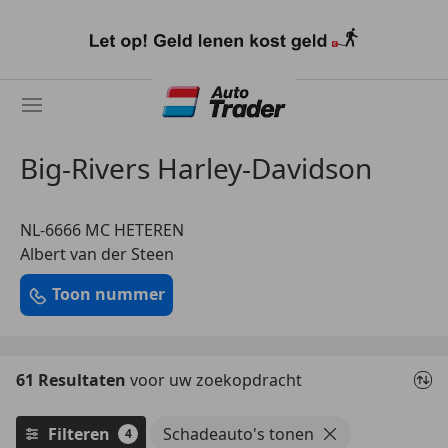
Ga
naar
hoofdinhoud
Big-Rivers Harley-Davidson
NL-6666 MC HETEREN
Albert van der Steen
Toon nummer
61 Resultaten
voor uw zoekopdracht
Filteren
Schadeauto's tonen
4