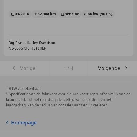
09/2016
32.904 km
Benzine
66 kW (90 PK)
Big-Rivers Harley-Davidson
NL-6666 MC HETEREN
Vorige
1
/
4
Volgende
BTW verrekenbaar
Specificatie van de fabrikant voor nieuwe voertuigen. Afhankelijk van de
kilometerstand, het rijgedrag, de leeftijd van de batterij en het
laadgedrag, kan de radius van occasies aanzienlijk variëren.
Homepage