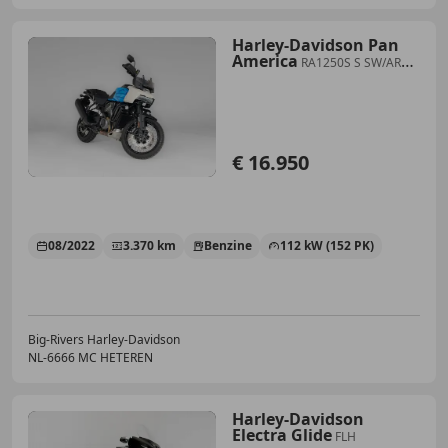
Harley-Davidson Pan
America
RA1250S S SW/ARH
Solid Color
€ 16.950
08/2022
3.370 km
Benzine
112 kW (152 PK)
Big-Rivers Harley-Davidson
NL-6666 MC HETEREN
Harley-Davidson
Electra Glide
FLH