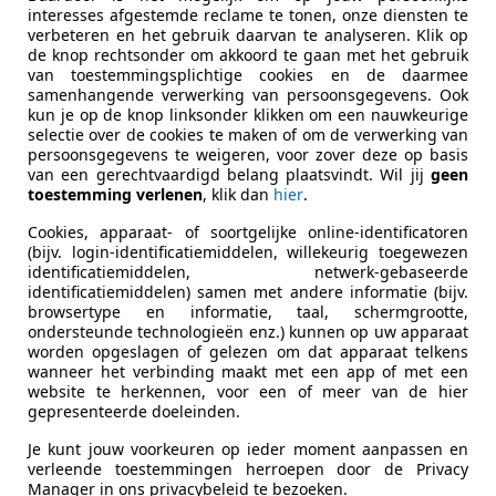
interesses afgestemde reclame te tonen, onze diensten te
verbeteren en het gebruik daarvan te analyseren. Klik op
de knop rechtsonder om akkoord te gaan met het gebruik
ekenbaar
van toestemmingsplichtige cookies en de daarmee
ie van de fabrikant voor nieuwe voertuigen. Afhankelijk van de kilometerstand, het 
samenhangende verwerking van persoonsgegevens. Ook
 kan de radius van occasies aanzienlijk variëren.
kun je op de knop linksonder klikken om een nauwkeurige
selectie over de cookies te maken of om de verwerking van
persoonsgegevens te weigeren, voor zover deze op basis
van een gerechtvaardigd belang plaatsvindt. Wil jij
geen
toestemming verlenen
, klik dan
hier
.
Cookies, apparaat- of soortgelijke online-identificatoren
(bijv. login-identificatiemiddelen, willekeurig toegewezen
identificatiemiddelen, netwerk-gebaseerde
identificatiemiddelen) samen met andere informatie (bijv.
browsertype en informatie, taal, schermgrootte,
ondersteunde technologieën enz.) kunnen op uw apparaat
worden opgeslagen of gelezen om dat apparaat telkens
wanneer het verbinding maakt met een app of met een
website te herkennen, voor een of meer van de hier
gepresenteerde doeleinden.
Je kunt jouw voorkeuren op ieder moment aanpassen en
verleende toestemmingen herroepen door de Privacy
Manager in ons privacybeleid te bezoeken.