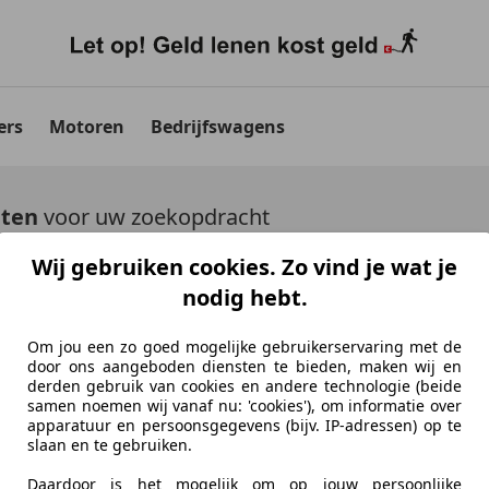
ers
Motoren
Bedrijfswagens
aten
voor uw zoekopdracht
Wij gebruiken cookies. Zo vind je wat je
uto's tonen
nodig hebt.
Om jou een zo goed mogelijke gebruikerservaring met de
door ons aangeboden diensten te bieden, maken wij en
derden gebruik van cookies en andere technologie (beide
samen noemen wij vanaf nu: 'cookies'), om informatie over
Ontdek vergelijkbare voer
apparatuur en persoonsgegevens (bijv. IP-adressen) op te
slaan en te gebruiken.
Niet precies je zoekopdracht, maar misschien we
Daardoor is het mogelijk om op jouw persoonlijke