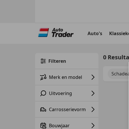
Ga
naar
Auto's
Klassiek
hoofdinhoud
0 Result
Filteren
Schadea
Merk en model
Uitvoering
Carrosserievorm
Bouwjaar