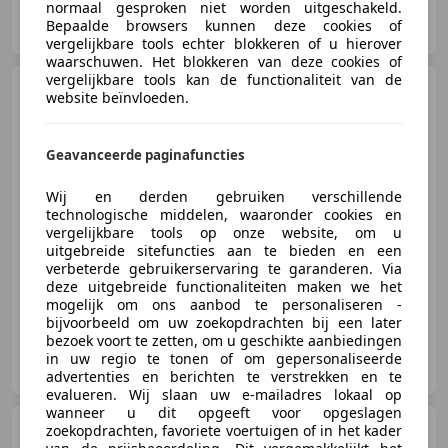
normaal gesproken niet worden uitgeschakeld.
De Haar Motoren
Bepaalde browsers kunnen deze cookies of
NL-2201 GN NOORDWIJK
vergelijkbare tools echter blokkeren of u hierover
waarschuwen. Het blokkeren van deze cookies of
vergelijkbare tools kan de functionaliteit van de
KTM 950 Supermoto
SMR
website beïnvloeden.
/ SM-R
Geavanceerde paginafuncties
€ 6.695
Wij en derden gebruiken verschillende
technologische middelen, waaronder cookies en
vergelijkbare tools op onze website, om u
uitgebreide sitefuncties aan te bieden en een
01/2008
18.809 km
Benzine
72 kW (98 PK)
verbeterde gebruikerservaring te garanderen. Via
deze uitgebreide functionaliteiten maken we het
mogelijk om ons aanbod te personaliseren -
bijvoorbeeld om uw zoekopdrachten bij een later
bezoek voort te zetten, om u geschikte aanbiedingen
De Haar Motoren
in uw regio te tonen of om gepersonaliseerde
NL-2201 GN NOORDWIJK
advertenties en berichten te verstrekken en te
evalueren. Wij slaan uw e-mailadres lokaal op
wanneer u dit opgeeft voor opgeslagen
BMW S 1000 R
zoekopdrachten, favoriete voertuigen of in het kader
S 1000 R /