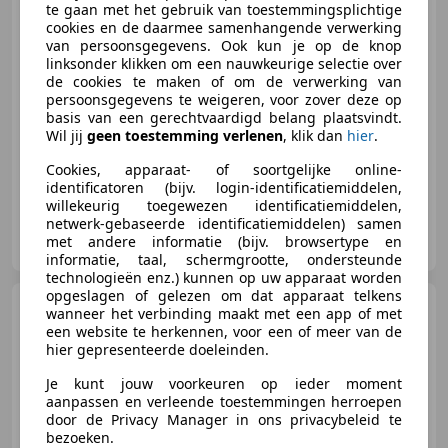
te gaan met het gebruik van toestemmingsplichtige
cookies en de daarmee samenhangende verwerking
van persoonsgegevens. Ook kun je op de knop
€ 4.495
linksonder klikken om een nauwkeurige selectie over
de cookies te maken of om de verwerking van
persoonsgegevens te weigeren, voor zover deze op
basis van een gerechtvaardigd belang plaatsvindt.
03/2007
50.499 km
Benzine
85 kW (116 PK)
Wil jij
geen toestemming verlenen
, klik dan
hier
.
Cookies, apparaat- of soortgelijke online-
identificatoren (bijv. login-identificatiemiddelen,
willekeurig toegewezen identificatiemiddelen,
netwerk-gebaseerde identificatiemiddelen) samen
De Haar Motoren
met andere informatie (bijv. browsertype en
NL-2201 GN NOORDWIJK
informatie, taal, schermgrootte, ondersteunde
technologieën enz.) kunnen op uw apparaat worden
opgeslagen of gelezen om dat apparaat telkens
Suzuki V-Strom 650
wanneer het verbinding maakt met een app of met
DL650A DL650 ABS Touring Black
een website te herkennen, voor een of meer van de
Rhino
hier gepresenteerde doeleinden.
Je kunt jouw voorkeuren op ieder moment
€ 5.250
aanpassen en verleende toestemmingen herroepen
door de Privacy Manager in ons privacybeleid te
bezoeken.