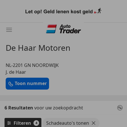
Ga
naar
hoofdinhoud
De Haar Motoren
NL-2201 GN NOORDWIJK
J. de Haar
Toon nummer
6 Resultaten
voor uw zoekopdracht
Filteren
Schadeauto's tonen
4