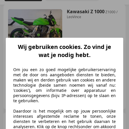
Kawasaki Z 1000
Z1000 /
LeoVince
€ 3.995
Wij gebruiken cookies. Zo vind je
wat je nodig hebt.
Om jou een zo goed mogelijke gebruikerservaring
04/2003
36.432 km
Benzine
93 kW (126 PK)
met de door ons aangeboden diensten te bieden,
maken wij en derden gebruik van cookies en andere
technologie (beide samen noemen wij vanaf nu:
'cookies'), om informatie over apparatuur en
persoonsgegevens (bijv. IP-adressen) op te slaan en
De Haar Motoren
te gebruiken.
NL-2201 GN NOORDWIJK
Daardoor is het mogelijk om op jouw persoonlijke
interesses afgestemde reclame te tonen, onze
Triumph Tiger 1050
SE
diensten te verbeteren en het gebruik daarvan te
analyseren. Klik op de knop rechtsonder om akkoord