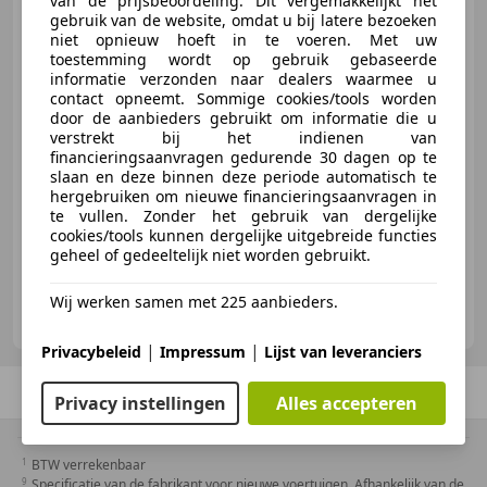
van de prijsbeoordeling. Dit vergemakkelijkt het
lage kilometerstand en bomvol!
gebruik van de website, omdat u bij latere bezoeken
niet opnieuw hoeft in te voeren. Met uw
toestemming wordt op gebruik gebaseerde
informatie verzonden naar dealers waarmee u
contact opneemt. Sommige cookies/tools worden
€ 8.949
door de aanbieders gebruikt om informatie die u
verstrekt bij het indienen van
financieringsaanvragen gedurende 30 dagen op te
slaan en deze binnen deze periode automatisch te
hergebruiken om nieuwe financieringsaanvragen in
03/2014
26.323 km
Benzine
118 kW (160 PK)
te vullen. Zonder het gebruik van dergelijke
cookies/tools kunnen dergelijke uitgebreide functies
geheel of gedeeltelijk niet worden gebruikt.
Wij werken samen met 225 aanbieders.
De Haar Motoren
NL-2201 GN NOORDWIJK
|
|
Privacybeleid
Impressum
Lijst van leveranciers
Vorige
1
/
1
Volgende
Privacy instellingen
Alles accepteren
BTW verrekenbaar
Specificatie van de fabrikant voor nieuwe voertuigen. Afhankelijk van de