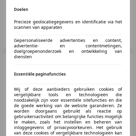
04/2013
54.962 km
Benzine
51 kW (69 PK)
Doelen
Precieze geolocatiegegevens en identificatie via het
scannen van apparaten
De Haar Motoren
Gepersonaliseerde advertenties en content,
NL-2201 GN NOORDWIJK
advertentie- en contentmetingen,
doelgroepenonderzoek en ontwikkeling van
diensten
Yamaha MT-09
Street Rally
edition
Essentiële paginafuncties
€ 5.849
Wij of deze aanbieders gebruiken cookies of
vergelijkbare tools en technologieën die
noodzakelijk zijn voor essentiële sitefuncties en die
de goede werking van de website garanderen. Ze
worden doorgaans gebruikt als reactie op
05/2014
57.056 km
Benzine
85 kW (116 PK)
gebruikersactiviteit om belangrijke functies mogelijk
te maken, zoals het instellen en beheren van
inloggegevens of privacyvoorkeuren. Het gebruik
van deze cookies of vergelijkbare technologieën kan