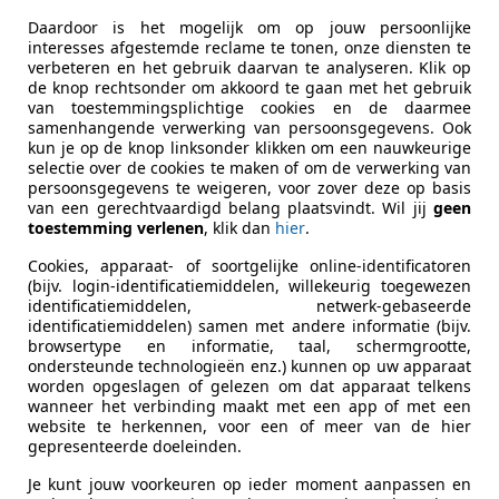
uto's tonen
Daardoor is het mogelijk om op jouw persoonlijke
interesses afgestemde reclame te tonen, onze diensten te
verbeteren en het gebruik daarvan te analyseren. Klik op
 XVS 650
de knop rechtsonder om akkoord te gaan met het gebruik
van toestemmingsplichtige cookies en de daarmee
samenhangende verwerking van persoonsgegevens. Ook
kun je op de knop linksonder klikken om een nauwkeurige
€ 3.950
selectie over de cookies te maken of om de verwerking van
persoonsgegevens te weigeren, voor zover deze op basis
van een gerechtvaardigd belang plaatsvindt. Wil jij
geen
toestemming verlenen
, klik dan
hier
.
Cookies, apparaat- of soortgelijke online-identificatoren
(bijv. login-identificatiemiddelen, willekeurig toegewezen
identificatiemiddelen, netwerk-gebaseerde
identificatiemiddelen) samen met andere informatie (bijv.
browsertype en informatie, taal, schermgrootte,
03/2000
29.537 km
Ben
ondersteunde technologieën enz.) kunnen op uw apparaat
worden opgeslagen of gelezen om dat apparaat telkens
er Burg BV
wanneer het verbinding maakt met een app of met een
website te herkennen, voor een of meer van de hier
LR POELDIJK
gepresenteerde doeleinden.
Je kunt jouw voorkeuren op ieder moment aanpassen en