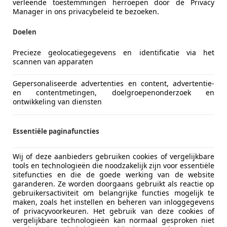
Vorige
1
Volgen
verleende toestemmingen herroepen door de Privacy
Manager in ons privacybeleid te bezoeken.
Doelen
ekenbaar
ie van de fabrikant voor nieuwe voertuigen. Afhankelijk van de kilometerstand, het 
Precieze geolocatiegegevens en identificatie via het
 kan de radius van occasies aanzienlijk variëren.
scannen van apparaten
Gepersonaliseerde advertenties en content, advertentie-
en contentmetingen, doelgroepenonderzoek en
ontwikkeling van diensten
Essentiële paginafuncties
Wij of deze aanbieders gebruiken cookies of vergelijkbare
tools en technologieën die noodzakelijk zijn voor essentiële
sitefuncties en die de goede werking van de website
garanderen. Ze worden doorgaans gebruikt als reactie op
gebruikersactiviteit om belangrijke functies mogelijk te
maken, zoals het instellen en beheren van inloggegevens
of privacyvoorkeuren. Het gebruik van deze cookies of
vergelijkbare technologieën kan normaal gesproken niet