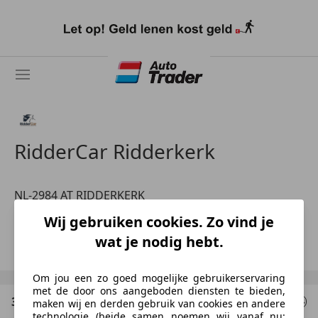
Ga
naar
hoofdinhoud
RidderCar Ridderkerk
NL-2984 AT RIDDERKERK
Afdeling Verkoop
Wij gebruiken cookies. Zo vind je
wat je nodig hebt.
Toon nummer
Om jou een zo goed mogelijke gebruikerservaring
met de door ons aangeboden diensten te bieden,
3 Resultaten
voor uw zoekopdracht
maken wij en derden gebruik van cookies en andere
technologie (beide samen noemen wij vanaf nu: