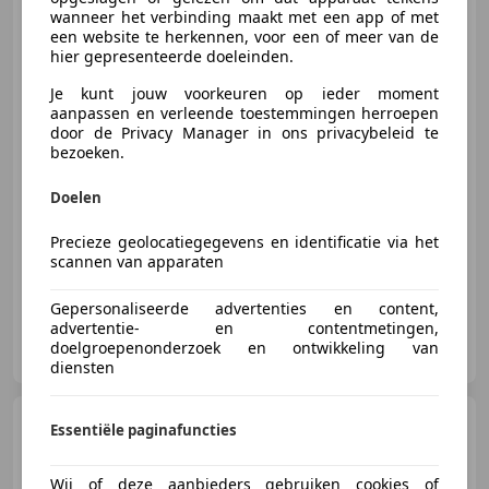
Ducati XDiavel
BLACK
wanneer het verbinding maakt met een app of met
STAR |160PK|1500CC|LIMITED
een website te herkennen, voor een of meer van de
EDITION|1/50|11k
hier gepresenteerde doeleinden.
Je kunt jouw voorkeuren op ieder moment
aanpassen en verleende toestemmingen herroepen
door de Privacy Manager in ons privacybeleid te
€ 23.999
bezoeken.
Doelen
03/2022
11.411 km
Benzine
118 kW (160 PK)
Precieze geolocatiegegevens en identificatie via het
scannen van apparaten
Gepersonaliseerde advertenties en content,
advertentie- en contentmetingen,
RidderCar Ridderkerk
doelgroepenonderzoek en ontwikkeling van
NL-2984 AT RIDDERKERK
diensten
Ducati Monster 696
Tour
Essentiële paginafuncties
Plus|ZWART|HANDVERWARMING|GA
Wij of deze aanbieders gebruiken cookies of