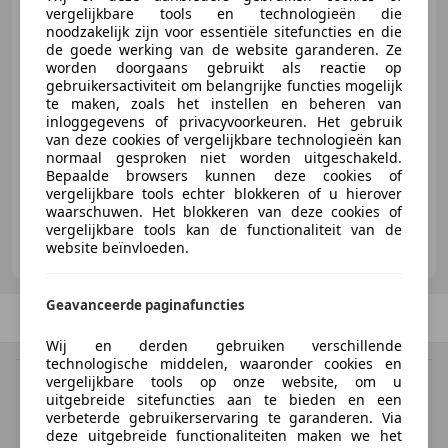
vergelijkbare tools en technologieën die
noodzakelijk zijn voor essentiële sitefuncties en die
de goede werking van de website garanderen. Ze
€ 3.799
worden doorgaans gebruikt als reactie op
gebruikersactiviteit om belangrijke functies mogelijk
te maken, zoals het instellen en beheren van
inloggegevens of privacyvoorkeuren. Het gebruik
van deze cookies of vergelijkbare technologieën kan
06/2009
45.036 km
Benzine
55 kW (75 PK)
normaal gesproken niet worden uitgeschakeld.
Bepaalde browsers kunnen deze cookies of
vergelijkbare tools echter blokkeren of u hierover
waarschuwen. Het blokkeren van deze cookies of
vergelijkbare tools kan de functionaliteit van de
RidderCar Ridderkerk
website beïnvloeden.
NL-2984 AT RIDDERKERK
Geavanceerde paginafuncties
Vorige
1
/
1
Volgende
Wij en derden gebruiken verschillende
technologische middelen, waaronder cookies en
vergelijkbare tools op onze website, om u
BTW verrekenbaar
uitgebreide sitefuncties aan te bieden en een
Specificatie van de fabrikant voor nieuwe voertuigen. Afhankelijk van de
verbeterde gebruikerservaring te garanderen. Via
kilometerstand, het rijgedrag, de leeftijd van de batterij en het
deze uitgebreide functionaliteiten maken we het
laadgedrag, kan de radius van occasies aanzienlijk variëren.