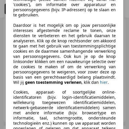
'cookies'), om informatie over apparatuur en
Filteren
Schadeauto's tonen
4
persoonsgegevens (bijv. IP-adressen) op te slaan en
te gebruiken.
Ducati XDiavel
Tour
Daardoor is het mogelijk om op jouw persoonlijke
XDiavel|2018|152pk|17953KM|
interesses afgestemde reclame te tonen, onze
diensten te verbeteren en het gebruik daarvan te
analyseren. Klik op de knop rechtsonder om akkoord
te gaan met het gebruik van toestemmingsplichtige
cookies en de daarmee samenhangende verwerking
van persoonsgegevens. Ook kun je op de knop
€ 14.499
1
linksonder klikken om een nauwkeurige selectie over
de cookies te maken of om de verwerking van
persoonsgegevens te weigeren, voor zover deze op
basis van een gerechtvaardigd belang plaatsvindt.
Wil jij
geen toestemming verlenen
, klik dan
hier
.
11/2018
17.953 km
Benzine
112 kW (152 PK)
Cookies, apparaat- of soortgelijke online-
identificatoren (bijv. login-identificatiemiddelen,
willekeurig toegewezen identificatiemiddelen,
netwerk-gebaseerde identificatiemiddelen) samen
RidderCar Ridderkerk
met andere informatie (bijv. browsertype en
NL-2984 AT RIDDERKERK
informatie, taal, schermgrootte, ondersteunde
technologieën enz.) kunnen op uw apparaat worden
opgeslagen of gelezen om dat apparaat telkens