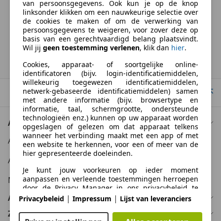
van persoonsgegevens. Ook kun je op de knop
BTW verrekenbaar
linksonder klikken om een nauwkeurige selectie over
Specificatie van de fabrikant voor nieuwe voertuigen. Afhankelijk van de
de cookies te maken of om de verwerking van
kilometerstand, het rijgedrag, de leeftijd van de batterij en het
persoonsgegevens te weigeren, voor zover deze op
laadgedrag, kan de radius van occasies aanzienlijk variëren.
basis van een gerechtvaardigd belang plaatsvindt.
Wil jij
geen toestemming verlenen
, klik dan
hier
.
Homepage
Cookies, apparaat- of soortgelijke online-
identificatoren (bijv. login-identificatiemiddelen,
willekeurig toegewezen identificatiemiddelen,
netwerk-gebaseerde identificatiemiddelen) samen
Naar boven
met andere informatie (bijv. browsertype en
informatie, taal, schermgrootte, ondersteunde
technologieën enz.) kunnen op uw apparaat worden
Auto kopen
opgeslagen of gelezen om dat apparaat telkens
wanneer het verbinding maakt met een app of met
Auto kooptips
een website te herkennen, voor een of meer van de
hier gepresenteerde doeleinden.
Auto zoektips
Je kunt jouw voorkeuren op ieder moment
aanpassen en verleende toestemmingen herroepen
Meer informatie
door de Privacy Manager in ons privacybeleid te
bezoeken.
Auto verkopen
|
|
Privacybeleid
Impressum
Lijst van leveranciers
Zakelijk
Doelen