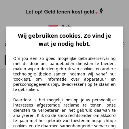
Ga
naar
Wij gebruiken cookies. Zo vind je
hoofdinhoud
wat je nodig hebt.
0 Resultaten
voor uw zoekopdracht
Om jou een zo goed mogelijke gebruikerservaring
Filteren
Schadeauto's tonen
4
met de door ons aangeboden diensten te bieden,
maken wij en derden gebruik van cookies en andere
technologie (beide samen noemen wij vanaf nu:
'cookies'), om informatie over apparatuur en
persoonsgegevens (bijv. IP-adressen) op te slaan en
te gebruiken.
Ontdek vergelijkbare voertuigen
Daardoor is het mogelijk om op jouw persoonlijke
Niet precies je zoekopdracht, maar misschien wel de
interesses afgestemde reclame te tonen, onze
perfecte match.
diensten te verbeteren en het gebruik daarvan te
analyseren. Klik op de knop rechtsonder om akkoord
te gaan met het gebruik van toestemmingsplichtige
cookies en de daarmee samenhangende verwerking