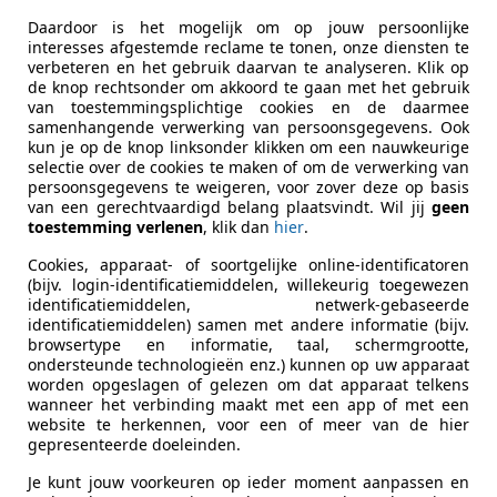
uto's tonen
Daardoor is het mogelijk om op jouw persoonlijke
interesses afgestemde reclame te tonen, onze diensten te
verbeteren en het gebruik daarvan te analyseren. Klik op
Davidson Sportster Forty Eight
de knop rechtsonder om akkoord te gaan met het gebruik
van toestemmingsplichtige cookies en de daarmee
*Custom*
samenhangende verwerking van persoonsgegevens. Ook
kun je op de knop linksonder klikken om een nauwkeurige
€ 12.500
selectie over de cookies te maken of om de verwerking van
persoonsgegevens te weigeren, voor zover deze op basis
van een gerechtvaardigd belang plaatsvindt. Wil jij
geen
toestemming verlenen
, klik dan
hier
.
Cookies, apparaat- of soortgelijke online-identificatoren
(bijv. login-identificatiemiddelen, willekeurig toegewezen
identificatiemiddelen, netwerk-gebaseerde
identificatiemiddelen) samen met andere informatie (bijv.
browsertype en informatie, taal, schermgrootte,
01/2016
24.985 km
Ben
ondersteunde technologieën enz.) kunnen op uw apparaat
worden opgeslagen of gelezen om dat apparaat telkens
wer Factory MM
wanneer het verbinding maakt met een app of met een
website te herkennen, voor een of meer van de hier
DX WINTERSWIJK
gepresenteerde doeleinden.
Je kunt jouw voorkeuren op ieder moment aanpassen en