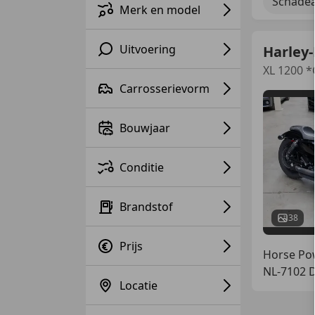
Schadea
Merk en model
Uitvoering
Harley-
XL 1200 
Carrosserievorm
Bouwjaar
Conditie
Brandstof
38
Prijs
Horse Po
NL-7102 
Locatie