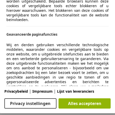
worden uitgeschakeld. Bepaalde browsers kunnen deze
cookies of vergelijkbare tools echter blokkeren of u
hierover waarschuwen. Het blokkeren van deze cookies of
vergelijkbare tools kan de functionaliteit van de website
beïnvloeden.
Geavanceerde paginafuncties
Wij en derden gebruiken verschillende technologische
middelen, waaronder cookies en vergelijkbare tools op
onze website, om u uitgebreide sitefuncties aan te bieden
en een verbeterde gebruikerservaring te garanderen. Via
deze uitgebreide functionaliteiten maken we het mogelijk
om ons aanbod te personaliseren - bijvoorbeeld om uw
zoekopdrachten bij een later bezoek voort te zetten, om u
Zakelijk
Over ons
geschikte aanbiedingen in uw regio te tonen of om
gepersonaliseerde advertenties en berichten te
Adverteren autobedrijven
Over ons / Contact
verstrekken en te evalueren. Wij slaan uw e-mailadres
|
|
lokaal op wanneer u dit opgeeft voor opgeslagen
Privacybeleid
Impressum
Lijst van leveranciers
zoekopdrachten, favoriete voertuigen of in het kader van
Inloggen autobedrijven
Adverteren
de prijsbeoordeling. Dit vergemakkelijkt het gebruik van
Privacy instellingen
Alles accepteren
de website, omdat u bij latere bezoeken niet opnieuw
Autobedrijven in Nederland
Vacatures
hoeft in te voeren. Met uw toestemming wordt op gebruik
gebaseerde informatie verzonden naar dealers waarmee u