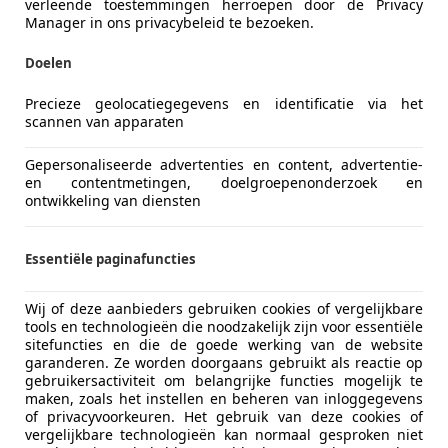
Vorige
1
Volgen
verleende toestemmingen herroepen door de Privacy
Manager in ons privacybeleid te bezoeken.
Doelen
ekenbaar
ie van de fabrikant voor nieuwe voertuigen. Afhankelijk van de kilometerstand, het 
Precieze geolocatiegegevens en identificatie via het
 kan de radius van occasies aanzienlijk variëren.
scannen van apparaten
Gepersonaliseerde advertenties en content, advertentie-
en contentmetingen, doelgroepenonderzoek en
ontwikkeling van diensten
Essentiële paginafuncties
Wij of deze aanbieders gebruiken cookies of vergelijkbare
tools en technologieën die noodzakelijk zijn voor essentiële
sitefuncties en die de goede werking van de website
garanderen. Ze worden doorgaans gebruikt als reactie op
gebruikersactiviteit om belangrijke functies mogelijk te
maken, zoals het instellen en beheren van inloggegevens
of privacyvoorkeuren. Het gebruik van deze cookies of
vergelijkbare technologieën kan normaal gesproken niet