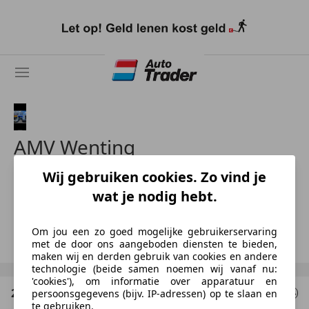
Ga
naar
hoofdinhoud
AMV Wenting
Wij gebruiken cookies. Zo vind je
NL-7021 BZ ZELHEM
wat je nodig hebt.
Frank Wenting
Om jou een zo goed mogelijke gebruikerservaring
Toon nummer
met de door ons aangeboden diensten te bieden,
maken wij en derden gebruik van cookies en andere
technologie (beide samen noemen wij vanaf nu:
'cookies'), om informatie over apparatuur en
2 Resultaten
voor uw zoekopdracht
persoonsgegevens (bijv. IP-adressen) op te slaan en
te gebruiken.