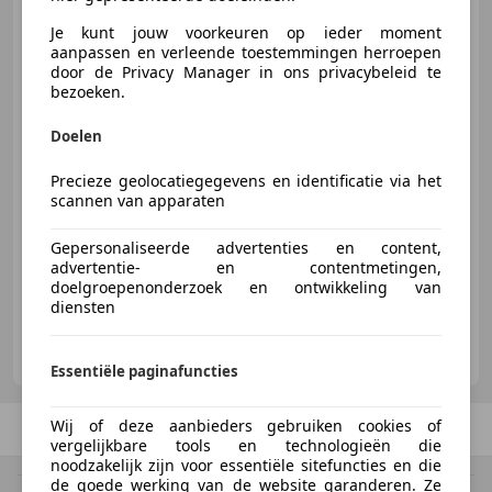
BMW R 1200 GS
Adventure
Je kunt jouw voorkeuren op ieder moment
Kalamata 125PK
ABS•ESA•Navi•Cruise
aanpassen en verleende toestemmingen herroepen
door de Privacy Manager in ons privacybeleid te
bezoeken.
Doelen
€ 13.850
Precieze geolocatiegegevens en identificatie via het
scannen van apparaten
04/2015
38.952 km
Benzine
92 kW (125 PK)
Gepersonaliseerde advertenties en content,
advertentie- en contentmetingen,
doelgroepenonderzoek en ontwikkeling van
diensten
AMV Wenting
NL-7021 BZ ZELHEM
Essentiële paginafuncties
Wij of deze aanbieders gebruiken cookies of
Vorige
1
/
1
Volgende
vergelijkbare tools en technologieën die
noodzakelijk zijn voor essentiële sitefuncties en die
de goede werking van de website garanderen. Ze