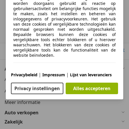
BTW verrekenbaar
worden doorgaans gebruikt als reactie op
Specificatie van de fabrikant voor nieuwe voertuigen. Afhankelijk van de
gebruikersactiviteit om belangrijke functies mogelijk
kilometerstand, het rijgedrag, de leeftijd van de batterij en het
te maken, zoals het instellen en beheren van
laadgedrag, kan de radius van occasies aanzienlijk variëren.
inloggegevens of privacyvoorkeuren. Het gebruik
van deze cookies of vergelijkbare technologieën kan
normaal gesproken niet worden uitgeschakeld.
Homepage
Bepaalde browsers kunnen deze cookies of
vergelijkbare tools echter blokkeren of u hierover
waarschuwen. Het blokkeren van deze cookies of
vergelijkbare tools kan de functionaliteit van de
Naar boven
website beïnvloeden.
Auto kopen
Geavanceerde paginafuncties
|
|
Privacybeleid
Impressum
Lijst van leveranciers
Auto kooptips
Wij en derden gebruiken verschillende
Privacy instellingen
Alles accepteren
technologische middelen, waaronder cookies en
Auto zoektips
vergelijkbare tools op onze website, om u
uitgebreide sitefuncties aan te bieden en een
Meer informatie
verbeterde gebruikerservaring te garanderen. Via
deze uitgebreide functionaliteiten maken we het
Auto verkopen
mogelijk om ons aanbod te personaliseren -
bijvoorbeeld om uw zoekopdrachten bij een later
Zakelijk
bezoek voort te zetten, om u geschikte aanbiedingen