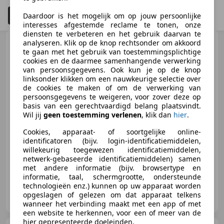
Filteren
Schadeauto's tonen
4
Daardoor is het mogelijk om op jouw persoonlijke
interesses afgestemde reclame te tonen, onze
diensten te verbeteren en het gebruik daarvan te
BMW R 1200 RT
analyseren. Klik op de knop rechtsonder om akkoord
ABS TCS
te gaan met het gebruik van toestemmingsplichtige
125PK Navigatie•Koffers
cookies en de daarmee samenhangende verwerking
van persoonsgegevens. Ook kun je op de knop
linksonder klikken om een nauwkeurige selectie over
de cookies te maken of om de verwerking van
persoonsgegevens te weigeren, voor zover deze op
€ 10.600
basis van een gerechtvaardigd belang plaatsvindt.
Wil jij
geen toestemming verlenen
, klik dan
hier
.
Cookies, apparaat- of soortgelijke online-
identificatoren (bijv. login-identificatiemiddelen,
07/2017
47.144 km
Benzine
92 kW (125 PK)
willekeurig toegewezen identificatiemiddelen,
netwerk-gebaseerde identificatiemiddelen) samen
met andere informatie (bijv. browsertype en
informatie, taal, schermgrootte, ondersteunde
technologieën enz.) kunnen op uw apparaat worden
AMV Wenting
opgeslagen of gelezen om dat apparaat telkens
NL-7021 BZ ZELHEM
wanneer het verbinding maakt met een app of met
een website te herkennen, voor een of meer van de
hier gepresenteerde doeleinden.