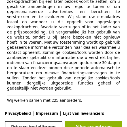
zoekopdrachten bij een later bezoek voort te zetten, om u
geschikte aanbiedingen in uw regio te tonen of om
gepersonaliseerde advertenties en berichten te
1000 XR
verstrekken en te evalueren. Wij slaan uw e-mailadres
lokaal op wanneer u dit opgeeft voor opgeslagen
€ 10.490
zoekopdrachten, favoriete voertuigen of in het kader van
de prijsbeoordeling. Dit vergemakkelijkt het gebruik van
de website, omdat u bij latere bezoeken niet opnieuw
hoeft in te voeren. Met uw toestemming wordt op gebruik
gebaseerde informatie verzonden naar dealers waarmee u
contact opneemt. Sommige cookies/tools worden door de
aanbieders gebruikt om informatie die u verstrekt bij het
indienen van financieringsaanvragen gedurende 30 dagen
op te slaan en deze binnen deze periode automatisch te
hergebruiken om nieuwe financieringsaanvragen in te
07/2016
49.644 km
Ben
vullen. Zonder het gebruik van dergelijke cookies/tools
kunnen dergelijke uitgebreide functies geheel of
gedeeltelijk niet worden gebruikt.
za FME
JA GRONINGEN
Wij werken samen met 225 aanbieders.
|
|
Privacybeleid
Impressum
Lijst van leveranciers
1000 XR
ER TOP!
Privacy instellingen
Alles accepteren