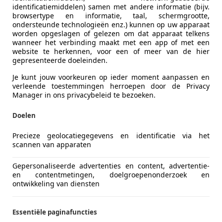
identificatiemiddelen) samen met andere informatie (bijv.
browsertype en informatie, taal, schermgrootte,
ondersteunde technologieën enz.) kunnen op uw apparaat
worden opgeslagen of gelezen om dat apparaat telkens
wanneer het verbinding maakt met een app of met een
website te herkennen, voor een of meer van de hier
gepresenteerde doeleinden.
Je kunt jouw voorkeuren op ieder moment aanpassen en
verleende toestemmingen herroepen door de Privacy
Manager in ons privacybeleid te bezoeken.
1000 XR
Doelen
€ 9.790
Precieze geolocatiegegevens en identificatie via het
scannen van apparaten
Gepersonaliseerde advertenties en content, advertentie-
en contentmetingen, doelgroepenonderzoek en
ontwikkeling van diensten
03/2016
60.608 km
Ben
Essentiële paginafuncties