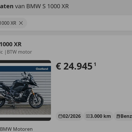
taten
van BMW S 1000 XR
1000 XR
1000 XR
ic |BTW motor
€ 24.945
1
02/2026
3.000 km
Benz
 BMW Motoren