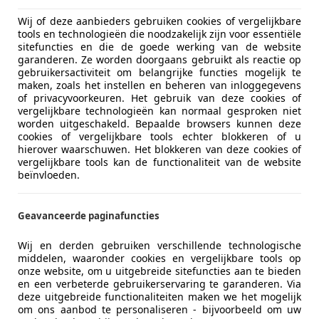
Motorsport
Wij of deze aanbieders gebruiken cookies of vergelijkbare
PA HAVELTE
tools en technologieën die noodzakelijk zijn voor essentiële
sitefuncties en die de goede werking van de website
garanderen. Ze worden doorgaans gebruikt als reactie op
gebruikersactiviteit om belangrijke functies mogelijk te
1000 XR
maken, zoals het instellen en beheren van inloggegevens
of privacyvoorkeuren. Het gebruik van deze cookies of
FULL! AKRA
vergelijkbare technologieën kan normaal gesproken niet
worden uitgeschakeld. Bepaalde browsers kunnen deze
€ 10.450
cookies of vergelijkbare tools echter blokkeren of u
hierover waarschuwen. Het blokkeren van deze cookies of
vergelijkbare tools kan de functionaliteit van de website
beïnvloeden.
Geavanceerde paginafuncties
Wij en derden gebruiken verschillende technologische
08/2016
47.300 km
- B
middelen, waaronder cookies en vergelijkbare tools op
onze website, om u uitgebreide sitefuncties aan te bieden
en een verbeterde gebruikerservaring te garanderen. Via
oren B.V.
deze uitgebreide functionaliteiten maken we het mogelijk
 SG HOOGEVEEN
om ons aanbod te personaliseren - bijvoorbeeld om uw