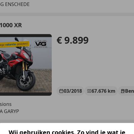
BG ENSCHEDE
1000 XR
€ 9.899
03/2018
67.676 km
Ben
sions
TA GARYP
1000 XR
Wij gebruiken cookies. Zo vind je wat je