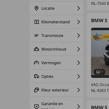
NL-7543 
Locatie
BMW S 
Kilometerstand
Transmissie
Motorinhoud
Vermogen
17
Opties
VAG Occa
Kleur exterieur
NL-9263 
Garantie en
BMW S 