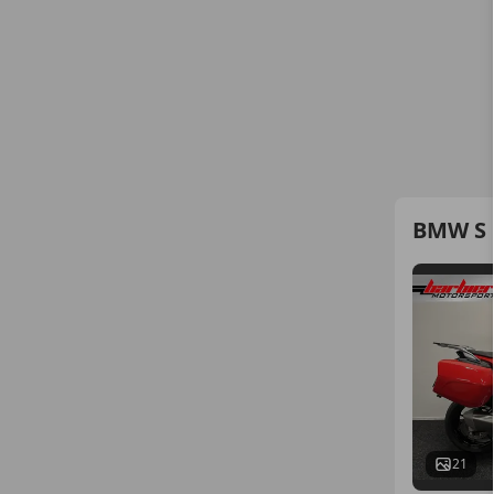
BMW S 
21