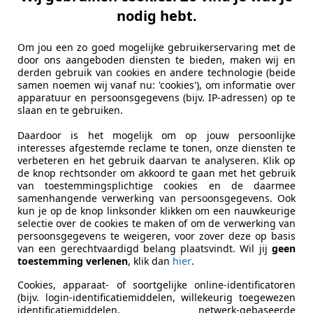
lue / BOS
nodig hebt.
€ 23.950
1
Om jou een zo goed mogelijke gebruikerservaring met de
door ons aangeboden diensten te bieden, maken wij en
derden gebruik van cookies en andere technologie (beide
samen noemen wij vanaf nu: 'cookies'), om informatie over
apparatuur en persoonsgegevens (bijv. IP-adressen) op te
slaan en te gebruiken.
Daardoor is het mogelijk om op jouw persoonlijke
interesses afgestemde reclame te tonen, onze diensten te
verbeteren en het gebruik daarvan te analyseren. Klik op
07/2025
3.966 km
Benz
de knop rechtsonder om akkoord te gaan met het gebruik
van toestemmingsplichtige cookies en de daarmee
n Harten Automotive
samenhangende verwerking van persoonsgegevens. Ook
kun je op de knop linksonder klikken om een nauwkeurige
L-3727 AC RENSWOUDE
selectie over de cookies te maken of om de verwerking van
persoonsgegevens te weigeren, voor zover deze op basis
van een gerechtvaardigd belang plaatsvindt. Wil jij
geen
toestemming verlenen
, klik dan
hier
.
Cookies, apparaat- of soortgelijke online-identificatoren
(bijv. login-identificatiemiddelen, willekeurig toegewezen
identificatiemiddelen, netwerk-gebaseerde