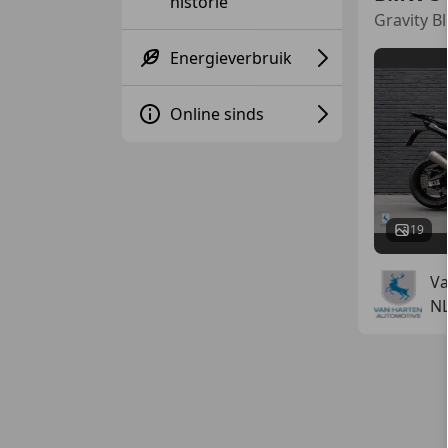
historie
Gravity B
Energieverbruik
Online sinds
19
Va
N