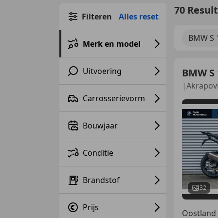
70 Resul
Filteren
Alles reset
BMW S 
Merk en model
Uitvoering
BMW S 
|Akrapov
Carrosserievorm
Bouwjaar
Conditie
Brandstof
32
Prijs
Oostland