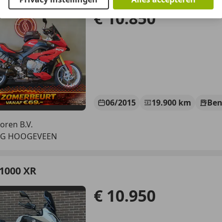
€ 10.850
06/2015
19.900 km
Ben
oren B.V.
 SG HOOGEVEEN
1000 XR
€ 10.950