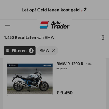
Ga
naar
hoofdinhoud
1.450 Resultaten
van BMW
Filteren
BMW
2
BMW R 1200 R
|1ste
eigenaar
€ 9.450