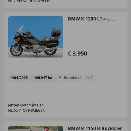
NL-7905 SG HOOGEVEEN
BMW K 1200 LT
K1200LT
€ 3.950
04/2003
96.947 km
- Brandstof
-/-
Jensen Motorrijwielen
NL-6541 CV NIJMEGEN
BMW R 1150 R Rockster