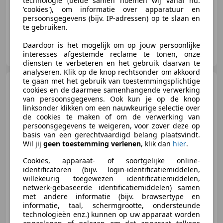
technologie (beide samen noemen wij vanaf nu:
'cookies'), om informatie over apparatuur en
persoonsgegevens (bijv. IP-adressen) op te slaan en
te gebruiken.
Verschoor Mobility
Daardoor is het mogelijk om op jouw persoonlijke
NL-7371 GG LOENEN
interesses afgestemde reclame te tonen, onze
diensten te verbeteren en het gebruik daarvan te
analyseren. Klik op de knop rechtsonder om akkoord
te gaan met het gebruik van toestemmingsplichtige
BMW R 60
60/5
cookies en de daarmee samenhangende verwerking
van persoonsgegevens. Ook kun je op de knop
linksonder klikken om een nauwkeurige selectie over
de cookies te maken of om de verwerking van
persoonsgegevens te weigeren, voor zover deze op
basis van een gerechtvaardigd belang plaatsvindt.
€ 3.750
Wil jij
geen toestemming verlenen
, klik dan
hier
.
Cookies, apparaat- of soortgelijke online-
identificatoren (bijv. login-identificatiemiddelen,
willekeurig toegewezen identificatiemiddelen,
01/1972
82.335 km
Benzine
29 kW (39 PK)
netwerk-gebaseerde identificatiemiddelen) samen
met andere informatie (bijv. browsertype en
informatie, taal, schermgrootte, ondersteunde
technologieën enz.) kunnen op uw apparaat worden