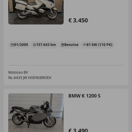
€ 3.450
01/2009
157.643 km
Benzine
81 kW (110 PK)
MotoLeo BV
NL-6433 JW HOENSBROEK
BMW K 1200 S
€ 3.490