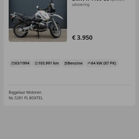
uitvoering
€ 3.950
03/1994
103.991 km
Benzine
64 kW (87 PK)
Biggelaar Motoren
NL-5281 PL BOXTEL