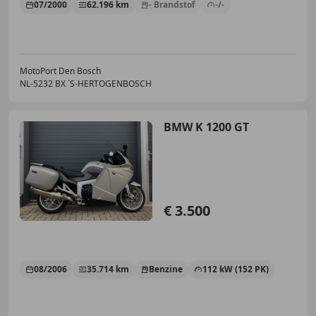
07/2000
62.196 km
- Brandstof
-/-
MotoPort Den Bosch
NL-5232 BX `S-HERTOGENBOSCH
BMW K 1200 GT
€ 3.500
08/2006
35.714 km
Benzine
112 kW (152 PK)