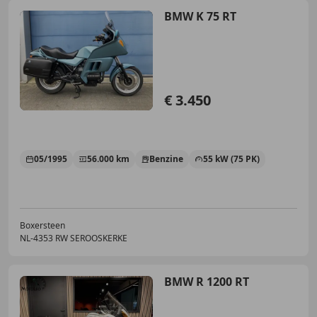
BMW K 75 RT
€ 3.450
05/1995
56.000 km
Benzine
55 kW (75 PK)
Boxersteen
NL-4353 RW SEROOSKERKE
BMW R 1200 RT