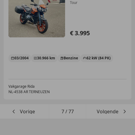
Tour
€ 3.995
03/2004
30.966 km
Benzine
62 kW (84 PK)
Vakgarage Rida
NL-4538 AR TERNEUZEN
Vorige
7
/
77
Volgende