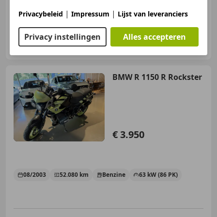
|
|
Privacybeleid
Impressum
Lijst van leveranciers
Privacy instellingen
Alles accepteren
MG Automotive
NL-3261 NE OUD-BEIJERLAND
BMW R 1150 R Rockster
€ 3.950
08/2003
52.080 km
Benzine
63 kW (86 PK)