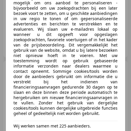
mogelijk om ons aanbod te personaliseren -
bijvoorbeeld om uw zoekopdrachten bij een later
bezoek voort te zetten, om u geschikte aanbiedingen
03/1999
93.073 km
- Brandstof
-/-
in uw regio te tonen of om gepersonaliseerde
advertenties en berichten te verstrekken en te
evalueren. Wij slaan uw e-mailadres lokaal op
wanneer u dit opgeeft voor opgeslagen
zoekopdrachten, favoriete voertuigen of in het kader
van de prijsbeoordeling. Dit vergemakkelijkt het
MotoPort Den Bosch
gebruik van de website, omdat u bij latere bezoeken
NL-5232 BX `S-HERTOGENBOSCH
niet opnieuw hoeft in te voeren. Met uw
toestemming wordt op gebruik gebaseerde
informatie verzonden naar dealers waarmee u
BMW G 310 R
| G310R |
contact opneemt. Sommige cookies/tools worden
ABS | REMUS demper | A2
door de aanbieders gebruikt om informatie die u
rijbewijs
verstrekt bij het indienen van
financieringsaanvragen gedurende 30 dagen op te
slaan en deze binnen deze periode automatisch te
hergebruiken om nieuwe financieringsaanvragen in
€ 3.940
te vullen. Zonder het gebruik van dergelijke
cookies/tools kunnen dergelijke uitgebreide functies
geheel of gedeeltelijk niet worden gebruikt.
Wij werken samen met 225 aanbieders.
04/2017
25.335 km
Benzine
25 kW (34 PK)