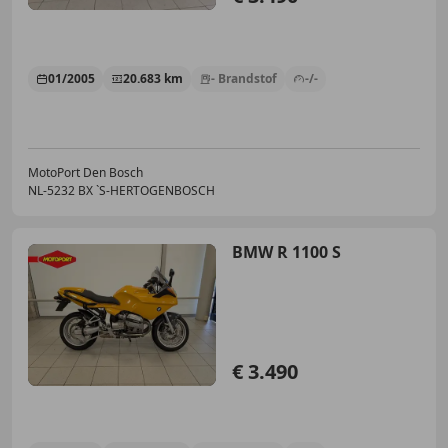
01/2005
20.683 km
- Brandstof
-/-
MotoPort Den Bosch
NL-5232 BX `S-HERTOGENBOSCH
BMW R 1100 S
€ 3.490