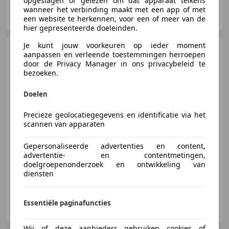
opgeslagen of gelezen om dat apparaat telkens
De Knalpot
wanneer het verbinding maakt met een app of met
NL-4411 NE RILLAND
een website te herkennen, voor een of meer van de
hier gepresenteerde doeleinden.
Je kunt jouw voorkeuren op ieder moment
BMW R 1200 R
R 1200 R
aanpassen en verleende toestemmingen herroepen
door de Privacy Manager in ons privacybeleid te
bezoeken.
Doelen
€ 3.750
Precieze geolocatiegegevens en identificatie via het
scannen van apparaten
Gepersonaliseerde advertenties en content,
12/2007
56.295 km
Benzine
80 kW (109 PK)
advertentie- en contentmetingen,
doelgroepenonderzoek en ontwikkeling van
diensten
Kampen Motoren
Essentiële paginafuncties
NL-9076 PT SINT-ANNAPAROCHIE
Wij of deze aanbieders gebruiken cookies of