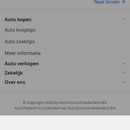
Naar boven
Auto kopen
Auto kooptips
Auto zoektips
Meer informatie
Auto verkopen
Zakelijk
Over ons
© Copyright
2026
by AutoScout24 Nederland B.V.
AutoTrader.nl is onderdeel van AutoScout24 Nederland B.V.