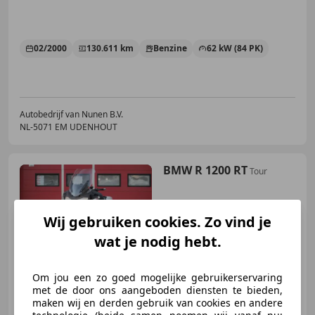
02/2000
130.611 km
Benzine
62 kW (84 PK)
Autobedrijf van Nunen B.V.
NL-5071 EM UDENHOUT
BMW R 1200 RT
Tour
Wij gebruiken cookies. Zo vind je
wat je nodig hebt.
€ 3.750
Om jou een zo goed mogelijke gebruikerservaring
met de door ons aangeboden diensten te bieden,
maken wij en derden gebruik van cookies en andere
11/2011
138.219 km
Benzine
81 kW (110 PK)