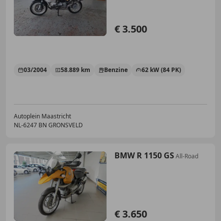
€ 3.500
03/2004
58.889 km
Benzine
62 kW (84 PK)
Autoplein Maastricht
NL-6247 BN GRONSVELD
BMW R 1150 GS
All-Road
€ 3.650