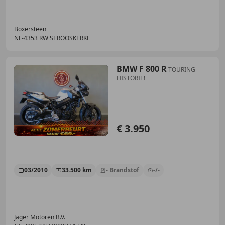
Boxersteen
NL-4353 RW SEROOSKERKE
BMW F 800 R
TOURING
HISTORIE!
€ 3.950
03/2010
33.500 km
- Brandstof
-/-
Jager Motoren B.V.