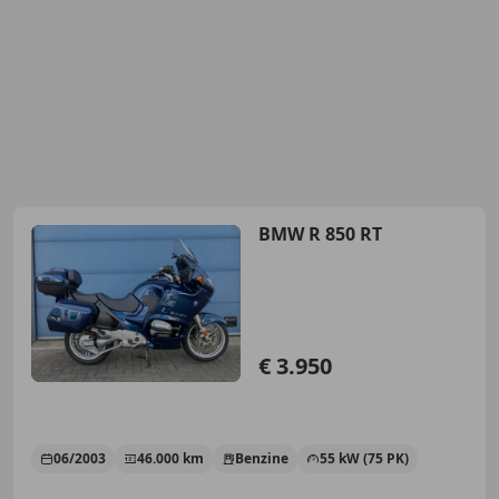
BMW R 850 RT
€ 3.950
06/2003
46.000 km
Benzine
55 kW (75 PK)