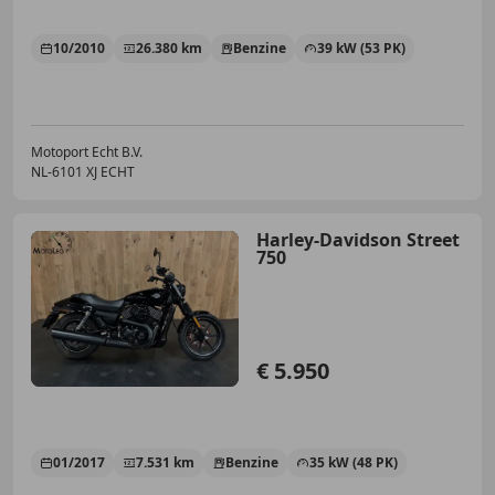
10/2010
26.380 km
Benzine
39 kW (53 PK)
Motoport Echt B.V.
NL-6101 XJ ECHT
Harley-Davidson Street
750
€ 5.950
01/2017
7.531 km
Benzine
35 kW (48 PK)