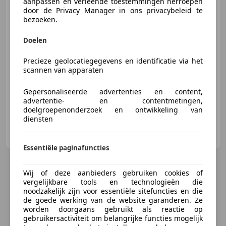
aanpassen en verleende toestemmingen herroepen
door de Privacy Manager in ons privacybeleid te
bezoeken.
€ 5.950
Doelen
Precieze geolocatiegegevens en identificatie via het
scannen van apparaten
07/2006
29.562 km
Benzine
48 kW (65 PK)
Gepersonaliseerde advertenties en content,
advertentie- en contentmetingen,
doelgroepenonderzoek en ontwikkeling van
diensten
H.D. Service Venlo
NL-5916 PJ VENLO
Essentiële paginafuncties
Wij of deze aanbieders gebruiken cookies of
vergelijkbare tools en technologieën die
noodzakelijk zijn voor essentiële sitefuncties en die
de goede werking van de website garanderen. Ze
worden doorgaans gebruikt als reactie op
gebruikersactiviteit om belangrijke functies mogelijk