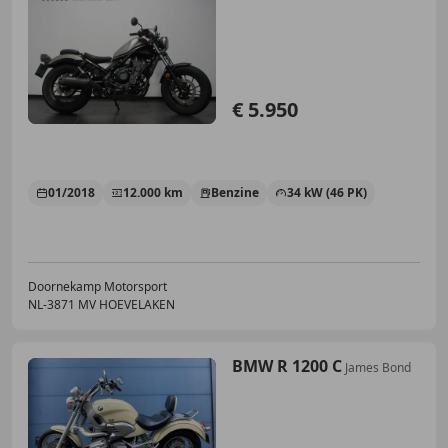
€ 5.950
01/2018
12.000 km
Benzine
34 kW (46 PK)
Doornekamp Motorsport
NL-3871 MV HOEVELAKEN
BMW R 1200 C
James Bond