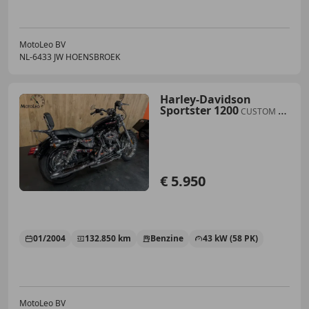
MotoLeo BV
NL-6433 JW HOENSBROEK
Harley-Davidson
Sportster 1200
CUSTOM XL
C
€ 5.950
01/2004
132.850 km
Benzine
43 kW (58 PK)
MotoLeo BV