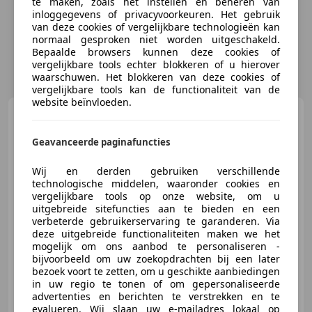
te maken, zoals het instellen en beheren van
inloggegevens of privacyvoorkeuren. Het gebruik
van deze cookies of vergelijkbare technologieën kan
normaal gesproken niet worden uitgeschakeld.
Bepaalde browsers kunnen deze cookies of
vergelijkbare tools echter blokkeren of u hierover
waarschuwen. Het blokkeren van deze cookies of
vergelijkbare tools kan de functionaliteit van de
website beïnvloeden.
Harley-Davidson
Sportster 883
XLH
Geavanceerde paginafuncties
Wij en derden gebruiken verschillende
technologische middelen, waaronder cookies en
€ 5.950
vergelijkbare tools op onze website, om u
uitgebreide sitefuncties aan te bieden en een
verbeterde gebruikerservaring te garanderen. Via
deze uitgebreide functionaliteiten maken we het
mogelijk om ons aanbod te personaliseren -
01/1989
15.042 km
Benzine
35 kW (48 PK)
bijvoorbeeld om uw zoekopdrachten bij een later
bezoek voort te zetten, om u geschikte aanbiedingen
in uw regio te tonen of om gepersonaliseerde
advertenties en berichten te verstrekken en te
evalueren. Wij slaan uw e-mailadres lokaal op