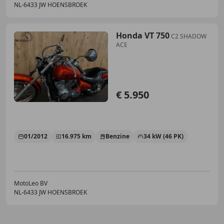
NL-6433 JW HOENSBROEK
Honda VT 750
C2 SHADOW
ACE
€ 5.950
01/2012
16.975 km
Benzine
34 kW (46 PK)
MotoLeo BV
NL-6433 JW HOENSBROEK