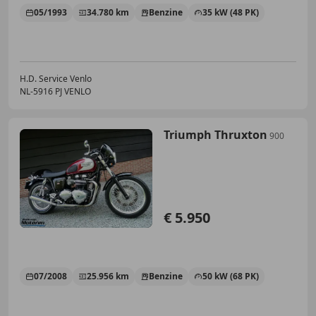
05/1993
34.780 km
Benzine
35 kW (48 PK)
H.D. Service Venlo
NL-5916 PJ VENLO
Triumph Thruxton
900
€ 5.950
07/2008
25.956 km
Benzine
50 kW (68 PK)