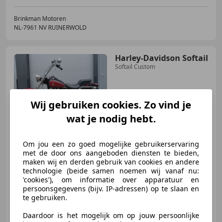
Brinkman Motoren
NL-7961 NV RUINERWOLD
Harley-Davidson Softail
Softail Custom
Wij gebruiken cookies. Zo vind je
€ 5.950
wat je nodig hebt.
Om jou een zo goed mogelijke gebruikerservaring
met de door ons aangeboden diensten te bieden,
02/1992
68.307 km
Benzine
35 kW (48 PK)
maken wij en derden gebruik van cookies en andere
technologie (beide samen noemen wij vanaf nu:
'cookies'), om informatie over apparatuur en
persoonsgegevens (bijv. IP-adressen) op te slaan en
te gebruiken.
EV Motoren & Onderdelen
NL-8936 AX LEEUWARDEN
Daardoor is het mogelijk om op jouw persoonlijke