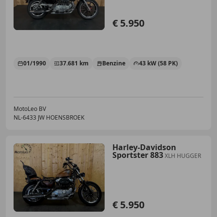
€ 5.950
01/1990
37.681 km
Benzine
43 kW (58 PK)
MotoLeo BV
NL-6433 JW HOENSBROEK
Harley-Davidson
Sportster 883
XLH HUGGER
€ 5.950