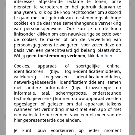
interesses afgestemde reclame te tonen, onze
diensten te verbeteren en het gebruik daarvan te
analyseren. Klik op de knop rechtsonder om akkoord
Yamaha XVS 950
Midnight
te gaan met het gebruik van toestemmingsplichtige
Star
cookies en de daarmee samenhangende verwerking
van persoonsgegevens. Ook kun je op de knop
linksonder klikken om een nauwkeurige selectie over
de cookies te maken of om de verwerking van
persoonsgegevens te weigeren, voor zover deze op
€ 5.950
basis van een gerechtvaardigd belang plaatsvindt.
Wil jij
geen toestemming verlenen
, klik dan
hier
.
Cookies, apparaat- of soortgelijke online-
identificatoren (bijv. login-identificatiemiddelen,
03/2011
50.183 km
Diesel
39 kW (53 PK)
willekeurig toegewezen identificatiemiddelen,
netwerk-gebaseerde identificatiemiddelen) samen
met andere informatie (bijv. browsertype en
informatie, taal, schermgrootte, ondersteunde
technologieën enz.) kunnen op uw apparaat worden
Nine Motors
opgeslagen of gelezen om dat apparaat telkens
NL-1718 MJ HOOGWOUD
wanneer het verbinding maakt met een app of met
een website te herkennen, voor een of meer van de
hier gepresenteerde doeleinden.
Suzuki VL 1500
Intruder
Je kunt jouw voorkeuren op ieder moment
VL1500