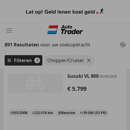
Ga
naar
hoofdinhoud
891 Resultaten
voor uw zoekopdracht
Filteren
Chopper/Cruiser
2
Suzuki VL 800
INTRUDER
€ 5.799
03/2006
23.574 km
Benzine
39 kW (53 PK)