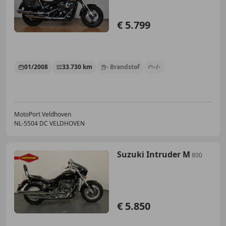
€ 5.799
01/2008
33.730 km
- Brandstof
-/-
MotoPort Veldhoven
NL-5504 DC VELDHOVEN
Suzuki Intruder M
800
€ 5.850