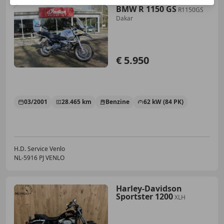
BMW R 1150 GS
R1150GS
Dakar
€ 5.950
03/2001
28.465 km
Benzine
62 kW (84 PK)
H.D. Service Venlo
NL-5916 PJ VENLO
Harley-Davidson
Sportster 1200
XLH