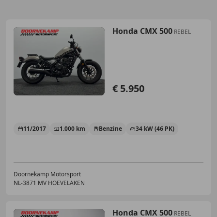
Honda CMX 500
REBEL
€ 5.950
11/2017
1.000 km
Benzine
34 kW (46 PK)
Doornekamp Motorsport
NL-3871 MV HOEVELAKEN
Honda CMX 500
REBEL