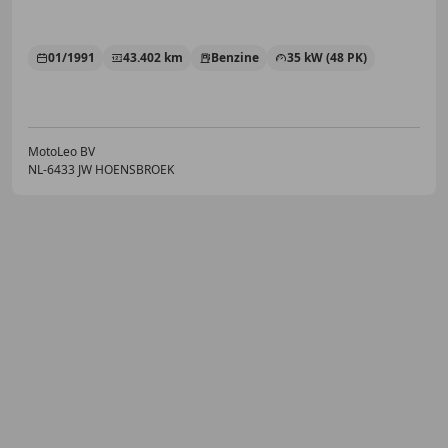
01/1991
43.402 km
Benzine
35 kW (48 PK)
MotoLeo BV
NL-6433 JW HOENSBROEK