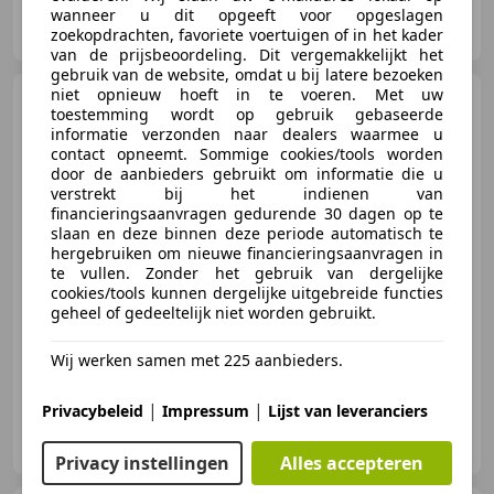
MotoLeo BV
wanneer u dit opgeeft voor opgeslagen
NL-6433 JW HOENSBROEK
zoekopdrachten, favoriete voertuigen of in het kader
van de prijsbeoordeling. Dit vergemakkelijkt het
gebruik van de website, omdat u bij latere bezoeken
niet opnieuw hoeft in te voeren. Met uw
Honda VT 750
VT750S
toestemming wordt op gebruik gebaseerde
Shadow
informatie verzonden naar dealers waarmee u
contact opneemt. Sommige cookies/tools worden
door de aanbieders gebruikt om informatie die u
verstrekt bij het indienen van
financieringsaanvragen gedurende 30 dagen op te
€ 5.950
slaan en deze binnen deze periode automatisch te
hergebruiken om nieuwe financieringsaanvragen in
te vullen. Zonder het gebruik van dergelijke
cookies/tools kunnen dergelijke uitgebreide functies
geheel of gedeeltelijk niet worden gebruikt.
07/2014
9.084 km
Benzine
32 kW (44 PK)
Wij werken samen met 225 aanbieders.
|
|
Privacybeleid
Impressum
Lijst van leveranciers
Nine Motors
NL-1718 MJ HOOGWOUD
Privacy instellingen
Alles accepteren