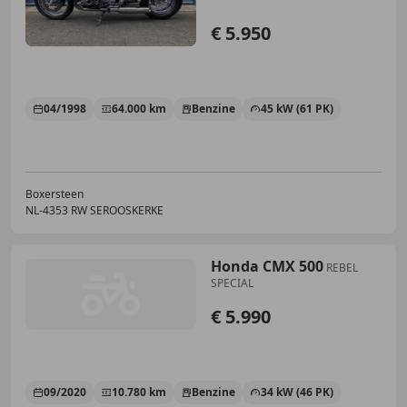
€ 5.950
04/1998
64.000 km
Benzine
45 kW (61 PK)
Boxersteen
NL-4353 RW SEROOSKERKE
Honda CMX 500
REBEL
SPECIAL
€ 5.990
09/2020
10.780 km
Benzine
34 kW (46 PK)