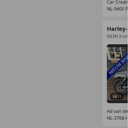
Car Creat
NL-9405 
Harley-
883N Iro
13
Ad van de
NL-3768 