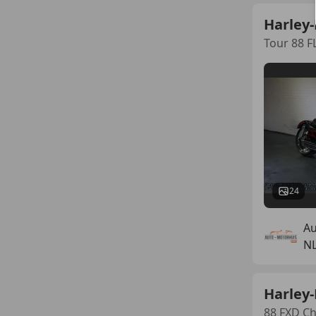
Harley
Tour 88 F
24
Au
N
Harley-
88 FXD Ch