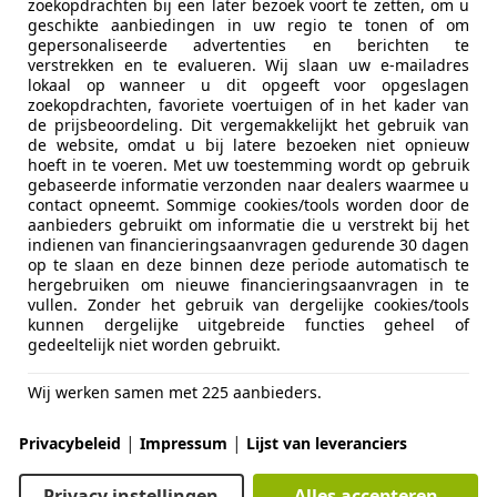
zoekopdrachten bij een later bezoek voort te zetten, om u
ions
geschikte aanbiedingen in uw regio te tonen of om
PS ASSEN
gepersonaliseerde advertenties en berichten te
verstrekken en te evalueren. Wij slaan uw e-mailadres
lokaal op wanneer u dit opgeeft voor opgeslagen
zoekopdrachten, favoriete voertuigen of in het kader van
Davidson Sportster XL 883
de prijsbeoordeling. Dit vergemakkelijkt het gebruik van
n STAGE.2|TBR|ARLEN.NESS
de website, omdat u bij latere bezoeken niet opnieuw
hoeft in te voeren. Met uw toestemming wordt op gebruik
€ 8.900
gebaseerde informatie verzonden naar dealers waarmee u
contact opneemt. Sommige cookies/tools worden door de
aanbieders gebruikt om informatie die u verstrekt bij het
indienen van financieringsaanvragen gedurende 30 dagen
op te slaan en deze binnen deze periode automatisch te
hergebruiken om nieuwe financieringsaanvragen in te
vullen. Zonder het gebruik van dergelijke cookies/tools
kunnen dergelijke uitgebreide functies geheel of
gedeeltelijk niet worden gebruikt.
09/2017
44.666 km
Ben
Wij werken samen met 225 aanbieders.
r Meer Auto's
|
|
Privacybeleid
Impressum
Lijst van leveranciers
HM SOEST
Privacy instellingen
Alles accepteren