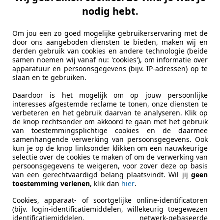
-Davidson Road King
nodig hebt.
LHR cast wheels
Om jou een zo goed mogelijke gebruikerservaring met de
€ 7.950
door ons aangeboden diensten te bieden, maken wij en
derden gebruik van cookies en andere technologie (beide
samen noemen wij vanaf nu: 'cookies'), om informatie over
apparatuur en persoonsgegevens (bijv. IP-adressen) op te
slaan en te gebruiken.
Daardoor is het mogelijk om op jouw persoonlijke
interesses afgestemde reclame te tonen, onze diensten te
verbeteren en het gebruik daarvan te analyseren. Klik op
de knop rechtsonder om akkoord te gaan met het gebruik
03/2002
155.392 km
Be
van toestemmingsplichtige cookies en de daarmee
samenhangende verwerking van persoonsgegevens. Ook
kun je op de knop linksonder klikken om een nauwkeurige
to Garderen B.V.
selectie over de cookies te maken of om de verwerking van
L-3886 PD GARDEREN
persoonsgegevens te weigeren, voor zover deze op basis
van een gerechtvaardigd belang plaatsvindt. Wil jij
geen
toestemming verlenen
, klik dan
hier
.
Cookies, apparaat- of soortgelijke online-identificatoren
(bijv. login-identificatiemiddelen, willekeurig toegewezen
identificatiemiddelen, netwerk-gebaseerde