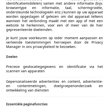
identificatiemiddelen) samen met andere informatie (bijv.
browsertype en informatie, taal, schermgrootte,
ondersteunde technologieën enz.) kunnen op uw apparaat
worden opgeslagen of gelezen om dat apparaat telkens
wanneer het verbinding maakt met een app of met een
website te herkennen, voor een of meer van de hier
gepresenteerde doeleinden.
Je kunt jouw voorkeuren op ieder moment aanpassen en
verleende toestemmingen herroepen door de Privacy
Manager in ons privacybeleid te bezoeken.
Davidson XL 1200
Doelen
htster - NL motor
Precieze geolocatiegegevens en identificatie via het
scannen van apparaten
€ 8.445
Gepersonaliseerde advertenties en content, advertentie-
en contentmetingen, doelgroepenonderzoek en
ontwikkeling van diensten
Essentiële paginafuncties