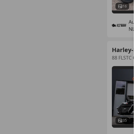
16
Au
NL
Harley
88 FLSTC 
35