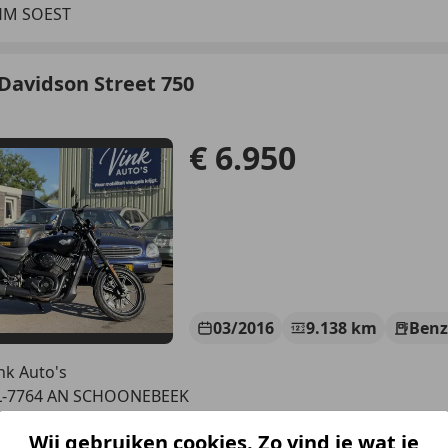
HM SOEST
Davidson Street 750
€ 6.950
03/2016
9.138 km
Benz
nk Auto's
L-7764 AN SCHOONEBEEK
Wij gebruiken cookies. Zo vind je wat je