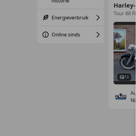
historie
Harley
Tour 88 F
Energieverbruik
Online sinds
13
Au
N