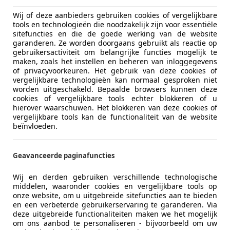
01/2012
20.770 km
Ben
Wij of deze aanbieders gebruiken cookies of vergelijkbare
tools en technologieën die noodzakelijk zijn voor essentiële
sitefuncties en die de goede werking van de website
tobedrijf E.J. Rooy
garanderen. Ze worden doorgaans gebruikt als reactie op
-2921 LA KRIMPEN AAN DEN IJSSEL
gebruikersactiviteit om belangrijke functies mogelijk te
maken, zoals het instellen en beheren van inloggegevens
of privacyvoorkeuren. Het gebruik van deze cookies of
vergelijkbare technologieën kan normaal gesproken niet
-Davidson Heritage
worden uitgeschakeld. Bepaalde browsers kunnen deze
Classic 100th Anniversary
cookies of vergelijkbare tools echter blokkeren of u
hierover waarschuwen. Het blokkeren van deze cookies of
vergelijkbare tools kan de functionaliteit van de website
€ 8.650
beïnvloeden.
Geavanceerde paginafuncties
Wij en derden gebruiken verschillende technologische
middelen, waaronder cookies en vergelijkbare tools op
onze website, om u uitgebreide sitefuncties aan te bieden
en een verbeterde gebruikerservaring te garanderen. Via
01/2003
74.118 km
Ben
deze uitgebreide functionaliteiten maken we het mogelijk
om ons aanbod te personaliseren - bijvoorbeeld om uw