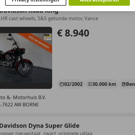
-Davidson Road King
LHR cast wheels, S&S getunde motor, Vance
€ 8.940
02/2002
30.000 km
Ben
to &- Motorhuis B.V.
L-7622 AW BORNE
Davidson Dyna Super Glide
opper nieuwstaat, zwart, originele uitlaa