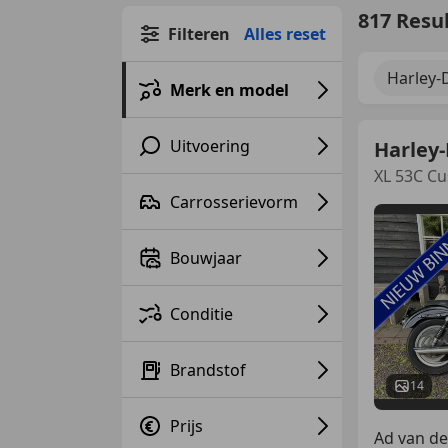
817 Resu
Filteren
Alles reset
Harley-
Merk en model
Uitvoering
Harley
XL 53C C
Carrosserievorm
Bouwjaar
Conditie
Brandstof
14
Prijs
Ad van de