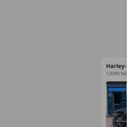
Harley-
1200N Nig