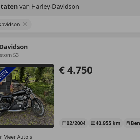
ltaten
van Harley-Davidson
Davidson
-Davidson
ustom 53
€ 4.750
02/2004
40.955 km
Ben
r Meer Auto's