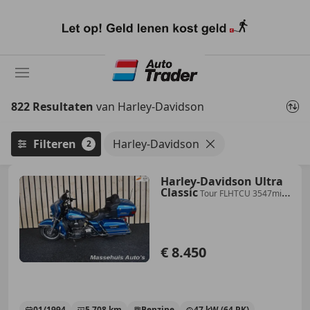
Ga
naar
hoofdinhoud
822 Resultaten
van Harley-Davidson
Filteren
Harley-Davidson
2
Harley-Davidson Ultra
Classic
Tour FLHTCU 3547mijl!
Fishtails USA Title
€ 8.450
01/1994
5.708 km
Benzine
47 kW (64 PK)