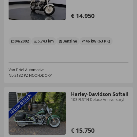
€ 14.950
04/2002
5.743 km
Benzine
46 kW (63 PK)
Van Driel Automotive
NL-2132 PZ HOOFDDORP
Harley-Davidson Softail
103 FLSTN Deluxe Anniversary!
€ 15.750