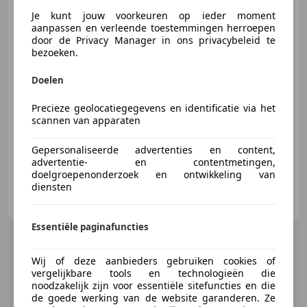
-
Je kunt jouw voorkeuren op ieder moment
aanpassen en verleende toestemmingen herroepen
door de Privacy Manager in ons privacybeleid te
bezoeken.
€ 17.950
Doelen
Precieze geolocatiegegevens en identificatie via het
scannen van apparaten
06/2022
5.840 km
Benzine
-/-
Gepersonaliseerde advertenties en content,
advertentie- en contentmetingen,
doelgroepenonderzoek en ontwikkeling van
diensten
Autobedrijf H. Dunnewind B.V.
NL-7731 HL OMMEN
Essentiële paginafuncties
Wij of deze aanbieders gebruiken cookies of
vergelijkbare tools en technologieën die
noodzakelijk zijn voor essentiële sitefuncties en die
de goede werking van de website garanderen. Ze