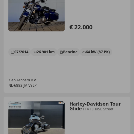
king | Orig. Miami Police
€ 22.000
07/2014
26.901 km
Benzine
64 kW (87 PK)
Kien Arnhem B.V.
NL-6883 JM VELP
Harley-Davidson Tour
Glide
114 FLHXSE Street