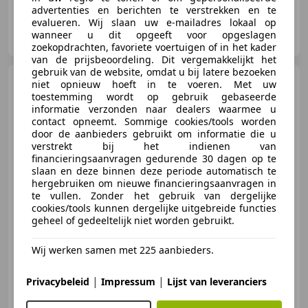
advertenties en berichten te verstrekken en te
evalueren. Wij slaan uw e-mailadres lokaal op
Sako Cars B.V.
wanneer u dit opgeeft voor opgeslagen
NL-4462 HJ GOES
zoekopdrachten, favoriete voertuigen of in het kader
van de prijsbeoordeling. Dit vergemakkelijkt het
gebruik van de website, omdat u bij latere bezoeken
Harley-Davidson Night
niet opnieuw hoeft in te voeren. Met uw
Rod
Chopper VRSCDX Special
toestemming wordt op gebruik gebaseerde
LED|CUSTOM ZADEL|TAB
informatie verzonden naar dealers waarmee u
PERFOR
contact opneemt. Sommige cookies/tools worden
door de aanbieders gebruikt om informatie die u
verstrekt bij het indienen van
financieringsaanvragen gedurende 30 dagen op te
€ 20.950
slaan en deze binnen deze periode automatisch te
hergebruiken om nieuwe financieringsaanvragen in
te vullen. Zonder het gebruik van dergelijke
cookies/tools kunnen dergelijke uitgebreide functies
geheel of gedeeltelijk niet worden gebruikt.
05/2014
14.531 km
Benzine
90 kW (122 PK)
Wij werken samen met 225 aanbieders.
|
|
Privacybeleid
Impressum
Lijst van leveranciers
EG Xclusive Cars
NL-5616 HX EINDHOVEN