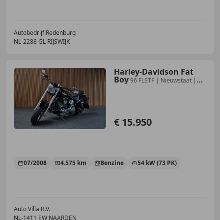
Autobedrijf Redenburg
NL-2288 GL RIJSWIJK
Harley-Davidson Fat
Boy
96 FLSTF | Nieuwstaat |
4575 km! | Org.NL |
€ 15.950
07/2008
4.575 km
Benzine
54 kW (73 PK)
Auto Villa B.V.
NL-1411 EW NAARDEN