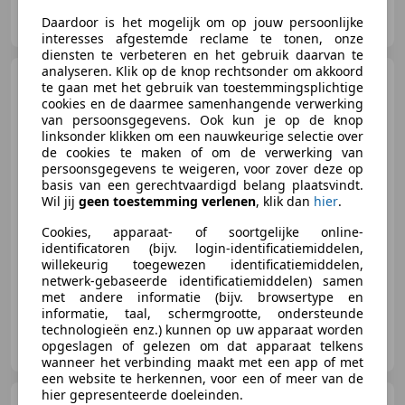
Autogulberg V.O.F.
Daardoor is het mogelijk om op jouw persoonlijke
NL-5741 TR Beek en Donk
interesses afgestemde reclame te tonen, onze
diensten te verbeteren en het gebruik daarvan te
analyseren. Klik op de knop rechtsonder om akkoord
Harley-Davidson
Ultra
te gaan met het gebruik van toestemmingsplichtige
2017 Hard Candy Custom
cookies en de daarmee samenhangende verwerking
van persoonsgegevens. Ook kun je op de knop
linksonder klikken om een nauwkeurige selectie over
de cookies te maken of om de verwerking van
persoonsgegevens te weigeren, voor zover deze op
€ 17.950
basis van een gerechtvaardigd belang plaatsvindt.
Wil jij
geen toestemming verlenen
, klik dan
hier
.
Cookies, apparaat- of soortgelijke online-
identificatoren (bijv. login-identificatiemiddelen,
05/2017
53.652 km
Benzine
67 kW (91 PK)
willekeurig toegewezen identificatiemiddelen,
netwerk-gebaseerde identificatiemiddelen) samen
met andere informatie (bijv. browsertype en
informatie, taal, schermgrootte, ondersteunde
technologieën enz.) kunnen op uw apparaat worden
Auto van der Woude
opgeslagen of gelezen om dat apparaat telkens
NL-8401 DT GORREDIJK
wanneer het verbinding maakt met een app of met
een website te herkennen, voor een of meer van de
hier gepresenteerde doeleinden.
Harley-Davidson