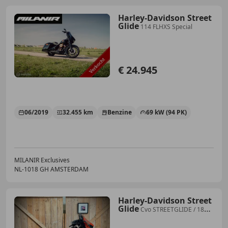
Harley-Davidson Street
Glide
114 FLHXS Special
€ 24.945
06/2019
32.455 km
Benzine
69 kW (94 PK)
MILANIR Exclusives
NL-1018 GH AMSTERDAM
Harley-Davidson Street
Glide
Cvo STREETGLIDE / 1868
/ 114CI / FLHXSE / 2017 / O