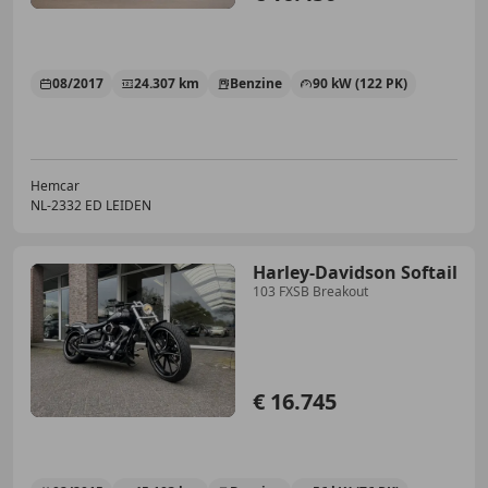
08/2017
24.307 km
Benzine
90 kW (122 PK)
Hemcar
NL-2332 ED LEIDEN
Harley-Davidson Softail
103 FXSB Breakout
€ 16.745