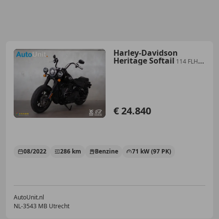
Harley-Davidson
Heritage Softail
114 FLHCS
Classic 2022 | Black Trim |
Keyless | Cr
€ 24.840
08/2022
286 km
Benzine
71 kW (97 PK)
AutoUnit.nl
NL-3543 MB Utrecht