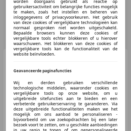
worden doorgaans gebruikt als reactie op
gebruikersactiviteit om belangrijke functies mogelijk
te maken, zoals het instellen en beheren van
inloggegevens of privacyvoorkeuren. Het gebruik
van deze cookies of vergelijkbare technologieën kan
normaal gesproken niet worden uitgeschakeld.
Bepaalde browsers kunnen deze cookies of
vergelijkbare tools echter blokkeren of u hierover
waarschuwen. Het blokkeren van deze cookies of
vergelijkbare tools kan de functionaliteit van de
website beïnvloeden.
Harley-Davidson Softail
Chopper 103 FXSB Breakout
Custom Thunderbike 2016
Geavanceerde paginafuncties
Wij en derden gebruiken verschillende
technologische middelen, waaronder cookies en
€ 19.950
vergelijkbare tools op onze website, om u
uitgebreide sitefuncties aan te bieden en een
verbeterde gebruikerservaring te garanderen. Via
deze uitgebreide functionaliteiten maken we het
mogelijk om ons aanbod te personaliseren -
03/2016
21.618 km
Benzine
55 kW (75 PK)
bijvoorbeeld om uw zoekopdrachten bij een later
bezoek voort te zetten, om u geschikte aanbiedingen
in uw regio te tonen of om gepersonaliseerde