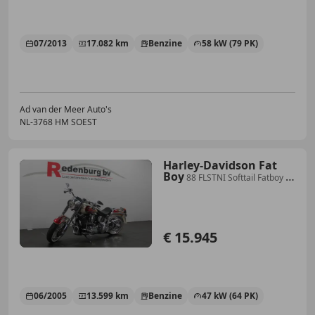
07/2013
17.082 km
Benzine
58 kW (79 PK)
Ad van der Meer Auto's
NL-3768 HM SOEST
Harley-Davidson Fat
Boy
88 FLSTNI Softtail Fatboy -
Uniek! - Special paint
€ 15.945
06/2005
13.599 km
Benzine
47 kW (64 PK)