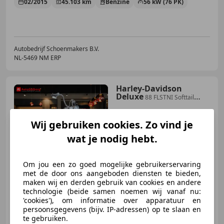
02/2015
45.103 km
Benzine
56 kW (76 PK)
Autobedrijf Schoenmakers B.V.
NL-5469 NM ERP
Harley-Davidson
Deluxe
88 FLSTNI Softtail
Origineel 5HD Nederlands geleve
Wij gebruiken cookies. Zo vind je
wat je nodig hebt.
€ 17.500
Om jou een zo goed mogelijke gebruikerservaring
met de door ons aangeboden diensten te bieden,
04/2005
29.169 km
Benzine
47 kW (64 PK)
maken wij en derden gebruik van cookies en andere
technologie (beide samen noemen wij vanaf nu:
'cookies'), om informatie over apparatuur en
persoonsgegevens (bijv. IP-adressen) op te slaan en
te gebruiken.