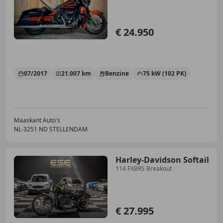
€ 24.950
07/2017
21.007 km
Benzine
75 kW (102 PK)
Maaskant Auto's
NL-3251 ND STELLENDAM
Harley-Davidson Softail
114 FXBRS Breakout
€ 27.995