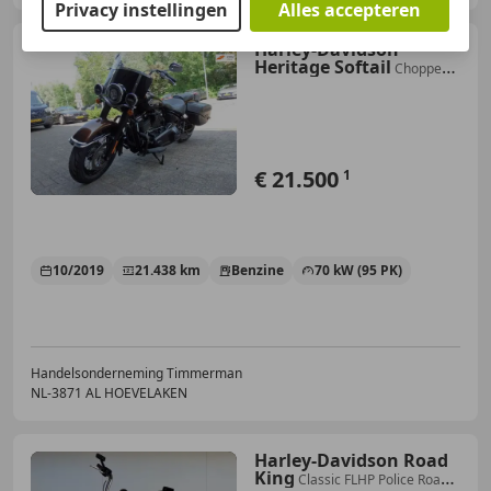
Privacy instellingen
Alles accepteren
Harley-Davidson
Heritage Softail
Chopper
114 FLHCS Classic BTW MOTOR
€ 21.500
1
10/2019
21.438 km
Benzine
70 kW (95 PK)
Handelsonderneming Timmerman
NL-3871 AL HOEVELAKEN
Harley-Davidson Road
King
Classic FLHP Police Road