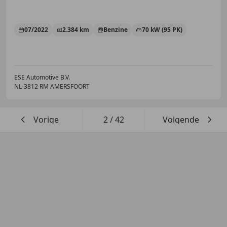
07/2022
2.384 km
Benzine
70 kW (95 PK)
ESE Automotive B.V.
NL-3812 RM AMERSFOORT
Vorige
2
/
42
Volgende