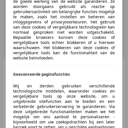
de goede werking van de website garanderen. Ze
worden doorgaans gebruikt als reactie op
gebruikersactiviteit om belangrijke functies mogelijk
te maken, zoals het instellen en beheren van
inloggegevens of privacyvoorkeuren. Het gebruik
van deze cookies of vergelijkbare technologieën kan
normaal gesproken niet worden uitgeschakeld.
Bepaalde browsers kunnen deze cookies of
vergelijkbare tools echter blokkeren of u hierover
waarschuwen. Het blokkeren van deze cookies of
vergelijkbare tools kan de functionaliteit van de
website beïnvloeden.
Honda CBR 650
R
Geavanceerde paginafuncties
Wij en derden gebruiken verschillende
technologische middelen, waaronder cookies en
vergelijkbare tools op onze website, om u
€ 9.999
uitgebreide sitefuncties aan te bieden en een
verbeterde gebruikerservaring te garanderen. Via
deze uitgebreide functionaliteiten maken we het
mogelijk om ons aanbod te personaliseren -
bijvoorbeeld om uw zoekopdrachten bij een later
01/2019
14.586 km
Benzine
70 kW (95 PK)
bezoek voort te zetten, om u geschikte aanbiedingen