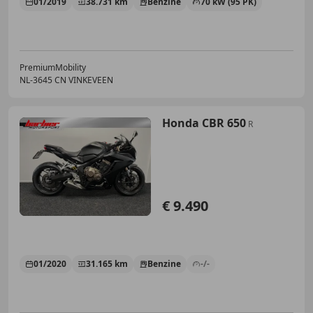
01/2019
38.731 km
Benzine
70 kW (95 PK)
PremiumMobility
NL-3645 CN VINKEVEEN
Honda CBR 650
R
€ 9.490
01/2020
31.165 km
Benzine
-/-