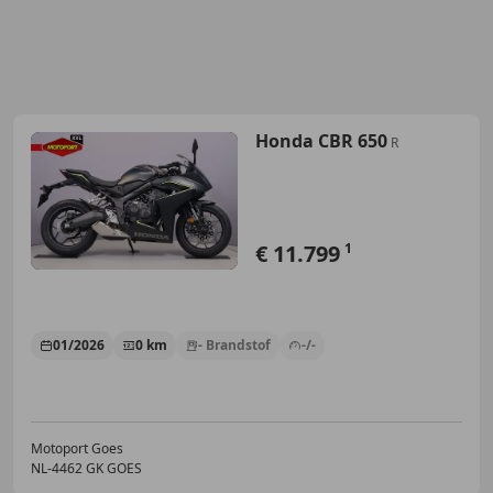
Honda CBR 650
R
€ 11.799
1
01/2026
0 km
- Brandstof
-/-
Motoport Goes
NL-4462 GK GOES