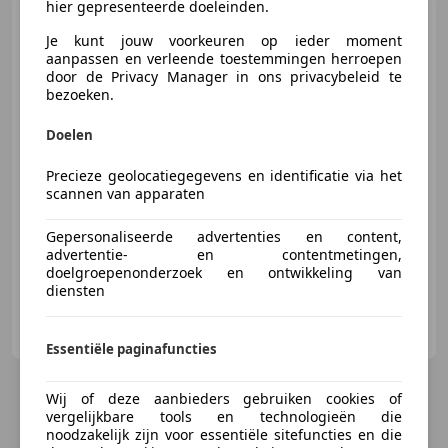
hier gepresenteerde doeleinden.
Honda CBR 650
R
Je kunt jouw voorkeuren op ieder moment
aanpassen en verleende toestemmingen herroepen
door de Privacy Manager in ons privacybeleid te
bezoeken.
€ 9.988
Doelen
Precieze geolocatiegegevens en identificatie via het
scannen van apparaten
01/2023
27.772 km
Benzine
70 kW (95 PK)
Gepersonaliseerde advertenties en content,
advertentie- en contentmetingen,
doelgroepenonderzoek en ontwikkeling van
diensten
T.D.K. Exclusive
NL-5048 CJ TILBURG
Essentiële paginafuncties
Wij of deze aanbieders gebruiken cookies of
vergelijkbare tools en technologieën die
noodzakelijk zijn voor essentiële sitefuncties en die