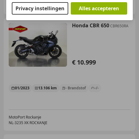
Barbier Motorsport
NL-7971 PA HAVELTE
Privacy instellingen
Alles accepteren
Honda CBR 650
CBR650RA
€ 10.999
01/2023
13.106 km
- Brandstof
-/-
MotoPort Rockanje
NL-3235 XK ROCKANJE