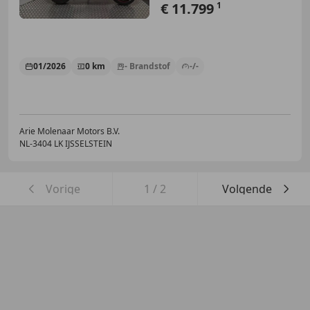
€ 11.799
1
01/2026
0 km
- Brandstof
-/-
Arie Molenaar Motors B.V.
NL-3404 LK IJSSELSTEIN
Vorige
1
/
2
Volgende