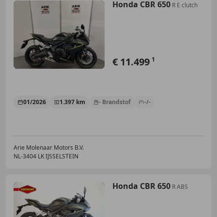
Honda CBR 650
R E clutch
€ 11.499
1
01/2026
1.397 km
- Brandstof
-/-
Arie Molenaar Motors B.V.
NL-3404 LK IJSSELSTEIN
Honda CBR 650
R ABS