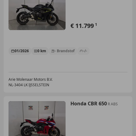
€ 11.799
1
01/2026
0 km
- Brandstof
-/-
Arie Molenaar Motors B.V.
NL-3404 LK IJSSELSTEIN
Honda CBR 650
R ABS