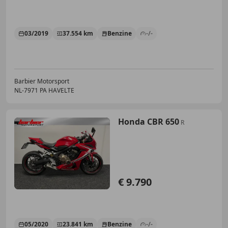
03/2019
37.554 km
Benzine
-/-
Barbier Motorsport
NL-7971 PA HAVELTE
Honda CBR 650
R
€ 9.790
05/2020
23.841 km
Benzine
-/-