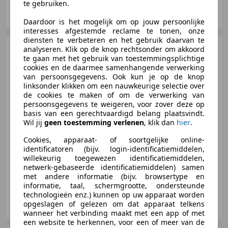
te gebruiken.
Barbier Motorsport
NL-7971 PA HAVELTE
Daardoor is het mogelijk om op jouw persoonlijke
interesses afgestemde reclame te tonen, onze
diensten te verbeteren en het gebruik daarvan te
Honda CBR 650
R
analyseren. Klik op de knop rechtsonder om akkoord
te gaan met het gebruik van toestemmingsplichtige
cookies en de daarmee samenhangende verwerking
van persoonsgegevens. Ook kun je op de knop
linksonder klikken om een nauwkeurige selectie over
de cookies te maken of om de verwerking van
persoonsgegevens te weigeren, voor zover deze op
€ 9.790
basis van een gerechtvaardigd belang plaatsvindt.
Wil jij
geen toestemming verlenen
, klik dan
hier
.
Cookies, apparaat- of soortgelijke online-
identificatoren (bijv. login-identificatiemiddelen,
04/2019
23.497 km
Benzine
-/-
willekeurig toegewezen identificatiemiddelen,
netwerk-gebaseerde identificatiemiddelen) samen
met andere informatie (bijv. browsertype en
informatie, taal, schermgrootte, ondersteunde
technologieën enz.) kunnen op uw apparaat worden
Barbier Motorsport
opgeslagen of gelezen om dat apparaat telkens
NL-7971 PA HAVELTE
wanneer het verbinding maakt met een app of met
een website te herkennen, voor een of meer van de