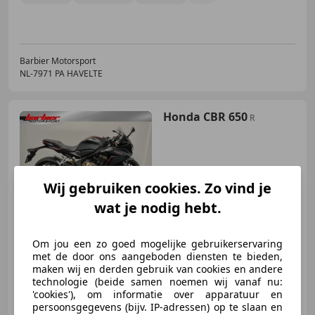
Barbier Motorsport
NL-7971 PA HAVELTE
Honda CBR 650
R
Wij gebruiken cookies. Zo vind je
€ 9.790
wat je nodig hebt.
Om jou een zo goed mogelijke gebruikerservaring
met de door ons aangeboden diensten te bieden,
07/2019
21.774 km
Benzine
-/-
maken wij en derden gebruik van cookies en andere
technologie (beide samen noemen wij vanaf nu:
'cookies'), om informatie over apparatuur en
persoonsgegevens (bijv. IP-adressen) op te slaan en