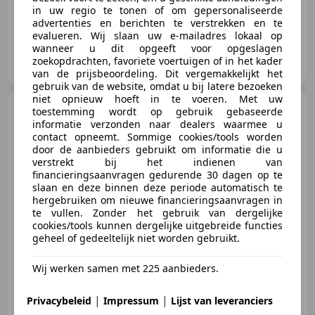
in uw regio te tonen of om gepersonaliseerde
advertenties en berichten te verstrekken en te
evalueren. Wij slaan uw e-mailadres lokaal op
wanneer u dit opgeeft voor opgeslagen
Beekman Motoren
zoekopdrachten, favoriete voertuigen of in het kader
NL-7434 PB Lettele
van de prijsbeoordeling. Dit vergemakkelijkt het
gebruik van de website, omdat u bij latere bezoeken
niet opnieuw hoeft in te voeren. Met uw
Honda CBR 650
R
toestemming wordt op gebruik gebaseerde
informatie verzonden naar dealers waarmee u
contact opneemt. Sommige cookies/tools worden
door de aanbieders gebruikt om informatie die u
verstrekt bij het indienen van
financieringsaanvragen gedurende 30 dagen op te
slaan en deze binnen deze periode automatisch te
€ 10.790
hergebruiken om nieuwe financieringsaanvragen in
te vullen. Zonder het gebruik van dergelijke
cookies/tools kunnen dergelijke uitgebreide functies
geheel of gedeeltelijk niet worden gebruikt.
07/2023
10.716 km
Benzine
-/-
Wij werken samen met 225 aanbieders.
|
|
Privacybeleid
Impressum
Lijst van leveranciers