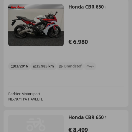
Honda CBR 650
F
€ 6.980
03/2016
35.985 km
- Brandstof
-/-
Barbier Motorsport
NL-7971 PA HAVELTE
Honda CBR 650
F
€ 8.499