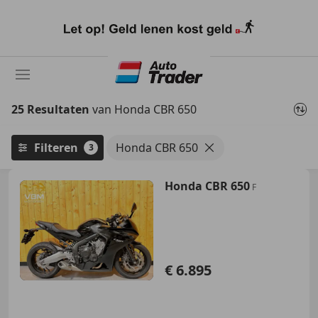
Ga
naar
hoofdinhoud
25 Resultaten
van Honda CBR 650
Filteren
Honda CBR 650
3
Honda CBR 650
F
€ 6.895