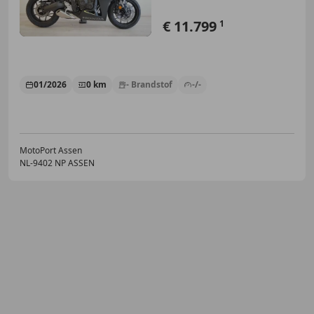
€ 11.799
1
01/2026
0 km
- Brandstof
-/-
MotoPort Assen
NL-9402 NP ASSEN