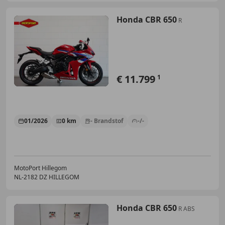
Honda CBR 650
R
€ 11.799
1
01/2026
0 km
- Brandstof
-/-
MotoPort Hillegom
NL-2182 DZ HILLEGOM
Honda CBR 650
R ABS