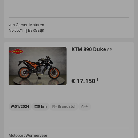
van Gerven Motoren
NL-5571 TJ BERGEIJK
KTM 890 Duke
GP
€ 17.150
1
01/2024
0 km
- Brandstof
-/-
Motoport Wormerveer