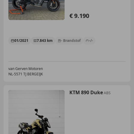
€ 9.190
01/2021
7.843 km
- Brandstof
-/-
van Gerven Motoren
NL-5571 TJ BERGEIJK
KTM 890 Duke
ABS