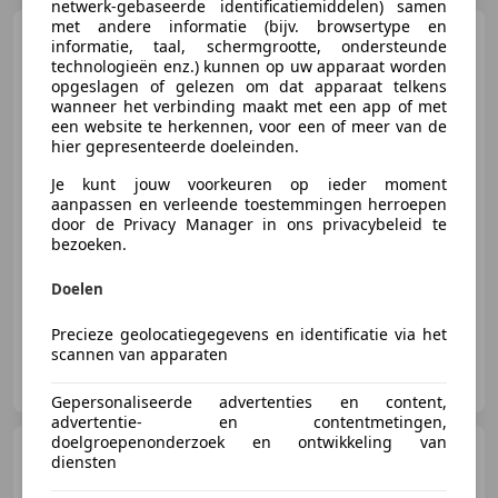
netwerk-gebaseerde identificatiemiddelen) samen
met andere informatie (bijv. browsertype en
KTM 890 Duke
ABS
informatie, taal, schermgrootte, ondersteunde
NIEUWSTAAT!
technologieën enz.) kunnen op uw apparaat worden
opgeslagen of gelezen om dat apparaat telkens
wanneer het verbinding maakt met een app of met
een website te herkennen, voor een of meer van de
hier gepresenteerde doeleinden.
€ 9.450
Je kunt jouw voorkeuren op ieder moment
aanpassen en verleende toestemmingen herroepen
door de Privacy Manager in ons privacybeleid te
bezoeken.
01/2022
4.800 km
Benzine
-/-
Doelen
Precieze geolocatiegegevens en identificatie via het
scannen van apparaten
Jager Motoren B.V.
NL-7905 SG HOOGEVEEN
Gepersonaliseerde advertenties en content,
advertentie- en contentmetingen,
doelgroepenonderzoek en ontwikkeling van
KTM 890 Duke
diensten