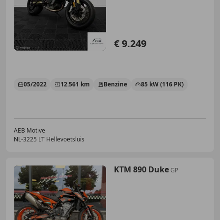
€ 9.249
05/2022
12.561 km
Benzine
85 kW (116 PK)
AEB Motive
NL-3225 LT Hellevoetsluis
KTM 890 Duke
GP