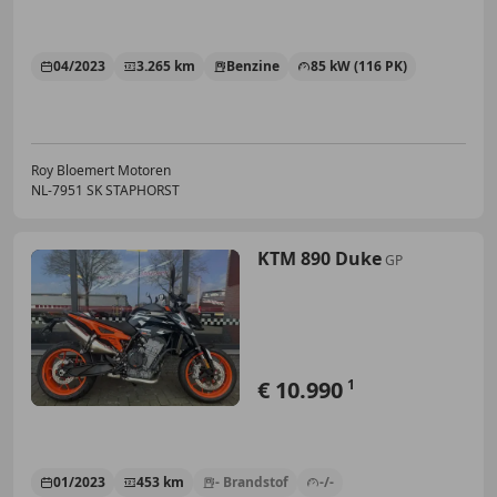
04/2023
3.265 km
Benzine
85 kW (116 PK)
Roy Bloemert Motoren
NL-7951 SK STAPHORST
KTM 890 Duke
GP
€ 10.990
1
01/2023
453 km
- Brandstof
-/-