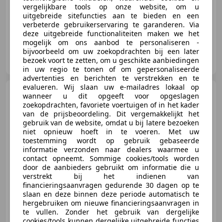
vergelijkbare tools op onze website, om u
06/2024
5.532 km
- Brandstof
-/-
uitgebreide sitefuncties aan te bieden en een
verbeterde gebruikerservaring te garanderen. Via
deze uitgebreide functionaliteiten maken we het
mogelijk om ons aanbod te personaliseren -
bijvoorbeeld om uw zoekopdrachten bij een later
Goedhart Motoren B.V
bezoek voort te zetten, om u geschikte aanbiedingen
NL-2411 NE BODEGRAVEN
in uw regio te tonen of om gepersonaliseerde
advertenties en berichten te verstrekken en te
evalueren. Wij slaan uw e-mailadres lokaal op
KTM 890 Duke
GP
wanneer u dit opgeeft voor opgeslagen
zoekopdrachten, favoriete voertuigen of in het kader
van de prijsbeoordeling. Dit vergemakkelijkt het
gebruik van de website, omdat u bij latere bezoeken
niet opnieuw hoeft in te voeren. Met uw
toestemming wordt op gebruik gebaseerde
€ 10.490
1
informatie verzonden naar dealers waarmee u
contact opneemt. Sommige cookies/tools worden
door de aanbieders gebruikt om informatie die u
verstrekt bij het indienen van
financieringsaanvragen gedurende 30 dagen op te
06/2023
13.101 km
- Brandstof
-/-
slaan en deze binnen deze periode automatisch te
hergebruiken om nieuwe financieringsaanvragen in
te vullen. Zonder het gebruik van dergelijke
cookies/tools kunnen dergelijke uitgebreide functies