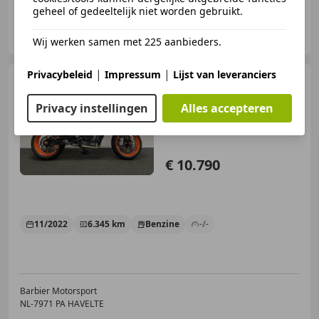
geheel of gedeeltelijk niet worden gebruikt.
MotoPort Rockanje
NL-3235 XK ROCKANJE
Wij werken samen met 225 aanbieders.
|
|
Privacybeleid
Impressum
Lijst van leveranciers
KTM 890 Duke
GP
Privacy instellingen
Alles accepteren
€ 10.790
11/2022
6.345 km
Benzine
-/-
Barbier Motorsport
NL-7971 PA HAVELTE