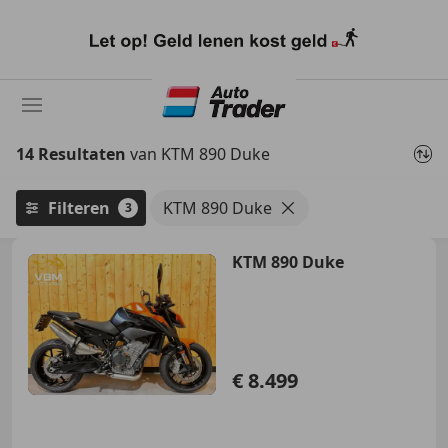
Ga
naar
hoofdinhoud
14 Resultaten
van KTM 890 Duke
Filteren
KTM 890 Duke
3
KTM 890 Duke
€ 8.499