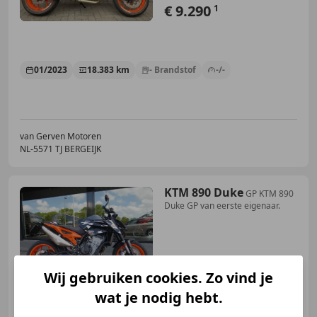
€ 9.290
1
01/2023
18.383 km
- Brandstof
-/-
van Gerven Motoren
NL-5571 TJ BERGEIJK
KTM 890 Duke
GP KTM 890
Duke GP van eerste eigenaar.
€ 9.350
Wij gebruiken cookies. Zo vind je
wat je nodig hebt.