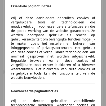
Essentiële paginafuncties
€ 9.490
1
Wij of deze aanbieders gebruiken cookies of
vergelijkbare tools en technologieën die
noodzakelijk zijn voor essentiële sitefuncties en die
de goede werking van de website garanderen. Ze
worden doorgaans gebruikt als reactie op
07/2021
31.641 km
- Brandstof
88 kW (120 PK)
gebruikersactiviteit om belangrijke functies mogelijk
te maken, zoals het instellen en beheren van
inloggegevens of privacyvoorkeuren. Het gebruik
van deze cookies of vergelijkbare technologieën kan
normaal gesproken niet worden uitgeschakeld.
Bepaalde browsers kunnen deze cookies of
Goedhart Motoren B.V
vergelijkbare tools echter blokkeren of u hierover
NL-2411 NE BODEGRAVEN
waarschuwen. Het blokkeren van deze cookies of
vergelijkbare tools kan de functionaliteit van de
website beïnvloeden.
KTM 890 Duke
GP
€ 10.490
Geavanceerde paginafuncties
Wij en derden gebruiken verschillende
technologische middelen, waaronder cookies en