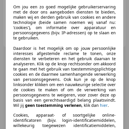
Om jou een zo goed mogelijke gebruikerservaring
01/2024
10.200 km
- Brandstof
-/-
met de door ons aangeboden diensten te bieden,
maken wij en derden gebruik van cookies en andere
technologie (beide samen noemen wij vanaf nu:
'cookies'), om informatie over apparatuur en
persoonsgegevens (bijv. IP-adressen) op te slaan en
Motorcentrum Bruurs
te gebruiken.
NL-1723 HX NOORD-SCHARWOUDE
Daardoor is het mogelijk om op jouw persoonlijke
interesses afgestemde reclame te tonen, onze
diensten te verbeteren en het gebruik daarvan te
analyseren. Klik op de knop rechtsonder om akkoord
te gaan met het gebruik van toestemmingsplichtige
cookies en de daarmee samenhangende verwerking
van persoonsgegevens. Ook kun je op de knop
linksonder klikken om een nauwkeurige selectie over
de cookies te maken of om de verwerking van
persoonsgegevens te weigeren, voor zover deze op
basis van een gerechtvaardigd belang plaatsvindt.
Wil jij
geen toestemming verlenen
, klik dan
hier
.
Cookies, apparaat- of soortgelijke online-
identificatoren (bijv. login-identificatiemiddelen,
willekeurig toegewezen identificatiemiddelen,