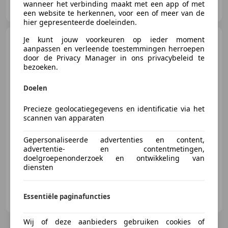
wanneer het verbinding maakt met een app of met
NL-7905 SG HOOGEVEEN
een website te herkennen, voor een of meer van de
hier gepresenteerde doeleinden.
Piaggio Carnaby 300
Je kunt jouw voorkeuren op ieder moment
aanpassen en verleende toestemmingen herroepen
ZEER FRAAI!
door de Privacy Manager in ons privacybeleid te
bezoeken.
Doelen
€ 2.950
Precieze geolocatiegegevens en identificatie via het
scannen van apparaten
Gepersonaliseerde advertenties en content,
06/2010
15.400 km
- Brandstof
-/-
advertentie- en contentmetingen,
doelgroepenonderzoek en ontwikkeling van
diensten
Jager Motoren B.V.
Essentiële paginafuncties
NL-7905 SG HOOGEVEEN
Wij of deze aanbieders gebruiken cookies of