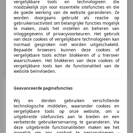
vergelijkbare tools en technologieën die
noodzakelijk zijn voor essentiële sitefuncties en die
de goede werking van de website garanderen. Ze
worden doorgaans gebruikt als reactie op
gebruikersactiviteit om belangrijke functies mogelijk
te maken, zoals het instellen en beheren van
inloggegevens of privacyvoorkeuren. Het gebruik
van deze cookies of vergelijkbare technologieën kan
normaal gesproken niet worden uitgeschakeld.
Bepaalde browsers kunnen deze cookies of
vergelijkbare tools echter blokkeren of u hierover
waarschuwen. Het blokkeren van deze cookies of
vergelijkbare tools kan de functionaliteit van de
website beïnvloeden.
Piaggio Zip 50
SPECIAL 4T
Geavanceerde paginafuncties
Wij en derden gebruiken verschillende
technologische middelen, waaronder cookies en
vergelijkbare tools op onze website, om u
uitgebreide sitefuncties aan te bieden en een
€ 2.950
verbeterde gebruikerservaring te garanderen. Via
deze uitgebreide functionaliteiten maken we het
mogelijk om ons aanbod te personaliseren -