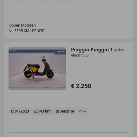
Joppen Motoren
NL-5595 XM LEENDE
Piaggio Piaggio 1
active
electric 60
€ 2.250
01/2023
543 km
Benzine
-/-