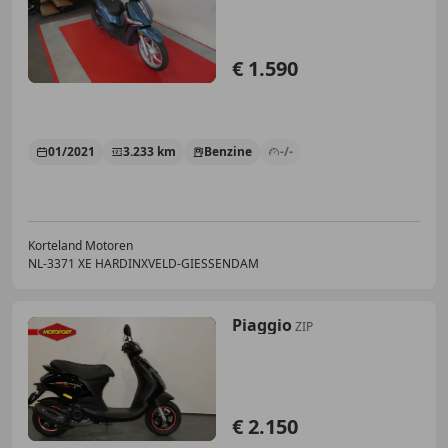
€ 1.590
01/2021
3.233 km
Benzine
-/-
Korteland Motoren
NL-3371 XE HARDINXVELD-GIESSENDAM
Piaggio
ZIP
€ 2.150