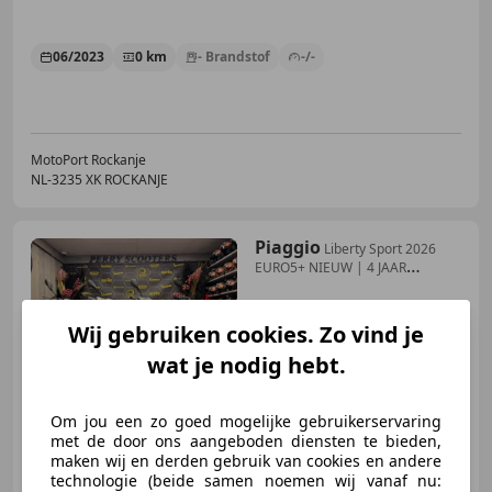
06/2023
0 km
- Brandstof
-/-
MotoPort Rockanje
NL-3235 XK ROCKANJE
Piaggio
Liberty Sport 2026
EURO5+ NIEUW | 4 JAAR
FABRIEKSG
Wij gebruiken cookies. Zo vind je
wat je nodig hebt.
€ 2.630
1
Om jou een zo goed mogelijke gebruikerservaring
met de door ons aangeboden diensten te bieden,
maken wij en derden gebruik van cookies en andere
02/2026
1 km
Benzine
-/-
technologie (beide samen noemen wij vanaf nu: