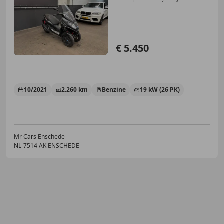
€ 5.450
10/2021
2.260 km
Benzine
19 kW (26 PK)
Mr Cars Enschede
NL-7514 AK ENSCHEDE