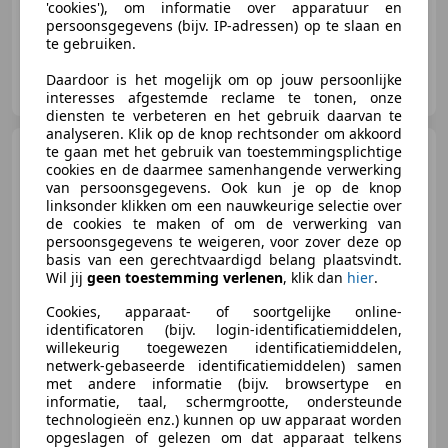
'cookies'), om informatie over apparatuur en
persoonsgegevens (bijv. IP-adressen) op te slaan en
te gebruiken.
Perry Scooters & Motors
Daardoor is het mogelijk om op jouw persoonlijke
NL-2011 GW HAARLEM
interesses afgestemde reclame te tonen, onze
diensten te verbeteren en het gebruik daarvan te
analyseren. Klik op de knop rechtsonder om akkoord
Piaggio Primavera
te gaan met het gebruik van toestemmingsplichtige
VESPA
cookies en de daarmee samenhangende verwerking
50CC 4T
van persoonsgegevens. Ook kun je op de knop
linksonder klikken om een nauwkeurige selectie over
de cookies te maken of om de verwerking van
persoonsgegevens te weigeren, voor zover deze op
basis van een gerechtvaardigd belang plaatsvindt.
€ 2.850
Wil jij
geen toestemming verlenen
, klik dan
hier
.
Cookies, apparaat- of soortgelijke online-
identificatoren (bijv. login-identificatiemiddelen,
willekeurig toegewezen identificatiemiddelen,
04/2018
5.000 km
Benzine
1 kW (1 PK)
netwerk-gebaseerde identificatiemiddelen) samen
met andere informatie (bijv. browsertype en
informatie, taal, schermgrootte, ondersteunde
technologieën enz.) kunnen op uw apparaat worden
opgeslagen of gelezen om dat apparaat telkens
Jager Motoren B.V.