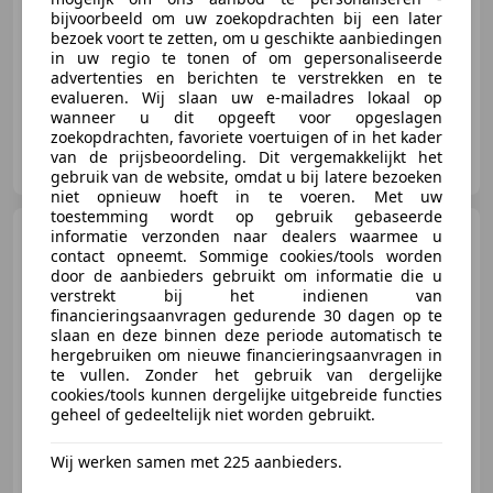
bijvoorbeeld om uw zoekopdrachten bij een later
bezoek voort te zetten, om u geschikte aanbiedingen
01/2024
1 km
Benzine
-/-
in uw regio te tonen of om gepersonaliseerde
advertenties en berichten te verstrekken en te
evalueren. Wij slaan uw e-mailadres lokaal op
wanneer u dit opgeeft voor opgeslagen
zoekopdrachten, favoriete voertuigen of in het kader
Korteland Motoren
van de prijsbeoordeling. Dit vergemakkelijkt het
NL-3371 XE HARDINXVELD-GIESSENDAM
gebruik van de website, omdat u bij latere bezoeken
niet opnieuw hoeft in te voeren. Met uw
toestemming wordt op gebruik gebaseerde
Piaggio MP3 400
informatie verzonden naar dealers waarmee u
LT MET
contact opneemt. Sommige cookies/tools worden
VOETREM!
door de aanbieders gebruikt om informatie die u
verstrekt bij het indienen van
financieringsaanvragen gedurende 30 dagen op te
slaan en deze binnen deze periode automatisch te
hergebruiken om nieuwe financieringsaanvragen in
€ 3.950
te vullen. Zonder het gebruik van dergelijke
cookies/tools kunnen dergelijke uitgebreide functies
geheel of gedeeltelijk niet worden gebruikt.
03/2009
38.300 km
Benzine
24 kW (33 PK)
Wij werken samen met 225 aanbieders.