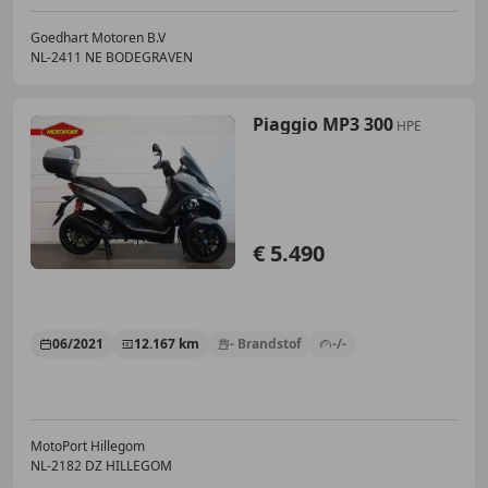
Goedhart Motoren B.V
NL-2411 NE BODEGRAVEN
Piaggio MP3 300
HPE
€ 5.490
06/2021
12.167 km
- Brandstof
-/-
MotoPort Hillegom
NL-2182 DZ HILLEGOM