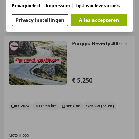
|
|
Privacybeleid
Impressum
Lijst van leveranciers
Jager Motoren B.V.
Privacy instellingen
Alles accepteren
NL-7905 SG HOOGEVEEN
Piaggio Beverly 400
HPE
€ 5.250
03/2024
11.958 km
Benzine
26 kW (35 PK)
Moto Hippo