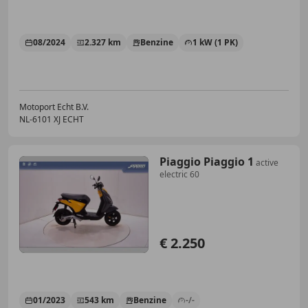
08/2024
2.327 km
Benzine
1 kW (1 PK)
Motoport Echt B.V.
NL-6101 XJ ECHT
Piaggio Piaggio 1
active
electric 60
€ 2.250
01/2023
543 km
Benzine
-/-