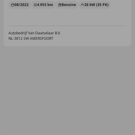
08/2022
4.953 km
Benzine
26 kW (35 PK)
Autobedrijf Van Daatselaar B.V.
NL-3812 SW AMERSFOORT