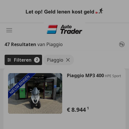
Ga
naar
hoofdinhoud
47 Resultaten
van Piaggio
Filteren
Piaggio
2
Piaggio MP3 400
HPE Sport
€ 8.944
1