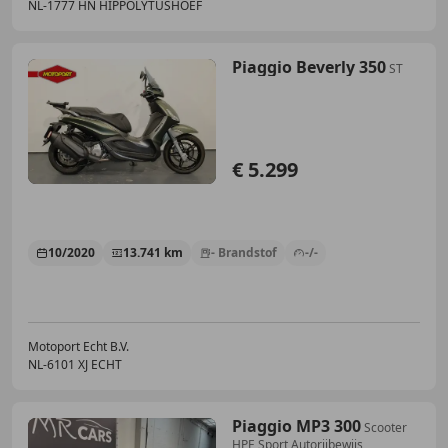
NL-1777 HN HIPPOLYTUSHOEF
Piaggio Beverly 350
ST
€ 5.299
10/2020
13.741 km
- Brandstof
-/-
Motoport Echt B.V.
NL-6101 XJ ECHT
Piaggio MP3 300
Scooter
HPE Sport Autorijbewijs