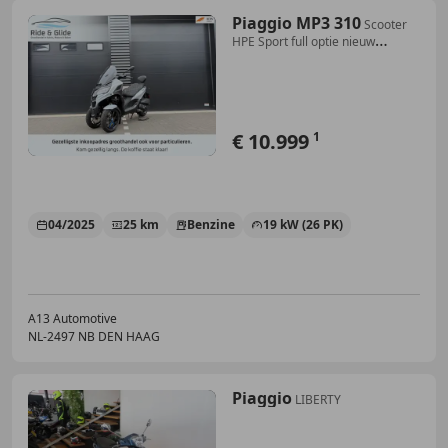
Piaggio MP3 310
Scooter
HPE Sport full optie nieuw
akrapovic 25km
€ 10.999
1
04/2025
25 km
Benzine
19 kW (26 PK)
A13 Automotive
NL-2497 NB DEN HAAG
Piaggio
LIBERTY