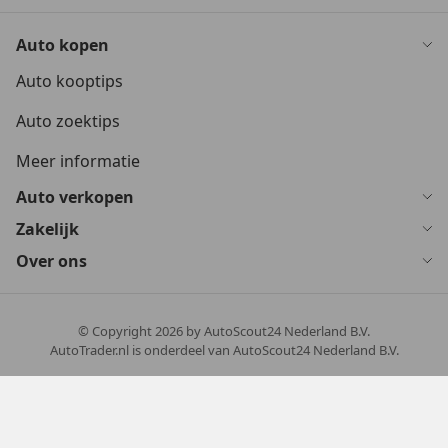
Auto kopen
Auto kooptips
Auto zoektips
Meer informatie
Auto verkopen
Zakelijk
Over ons
© Copyright
2026
by AutoScout24 Nederland B.V.
AutoTrader.nl is onderdeel van AutoScout24 Nederland B.V.