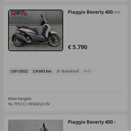
Piaggio Beverly 400
HPE
€ 5.790
01/2022
9.803 km
- Brandstof
-/-
Moto Hengelo
NL-7552 CL HENGELO OV
Piaggio Beverly 400
S