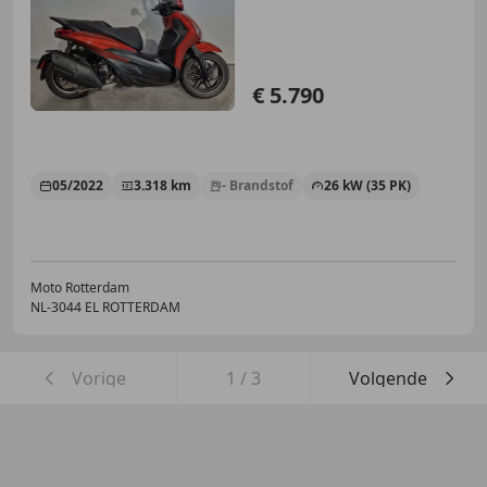
€ 5.790
05/2022
3.318 km
- Brandstof
26 kW (35 PK)
Moto Rotterdam
NL-3044 EL ROTTERDAM
Vorige
1
/
3
Volgende