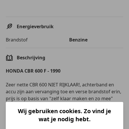
Energieverbruik
Brandstof
Benzine
Beschrijving
HONDA CBR 600 F - 1990
Zeer nette CBR 600 NIET RIJKLAAR!, achterband en
accu zijn aan vervanging toe en verse brandstof erin,
prijs is op basis van "zelf klaar maken en zo mee"
Wij gebruiken cookies. Zo vind je
wat je nodig hebt.
Frans Bleeker