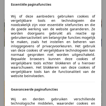
100.000 km, 05/1993
49.900 km, 05/2000
Essentiële paginafuncties
Assen, NL
HOOGEVEEN, NL
Wij of deze aanbieders gebruiken cookies of
vergelijkbare tools en technologieën die
noodzakelijk zijn voor essentiële sitefuncties en die
de goede werking van de website garanderen. Ze
worden doorgaans gebruikt als reactie op
gebruikersactiviteit om belangrijke functies mogelijk
te maken, zoals het instellen en beheren van
inloggegevens of privacyvoorkeuren. Het gebruik
van deze cookies of vergelijkbare technologieën kan
Honda
CBR 600
Honda
CBR 600
normaal gesproken niet worden uitgeschakeld.
€ 1.495
€ 2.250
Bepaalde browsers kunnen deze cookies of
vergelijkbare tools echter blokkeren of u hierover
63.307 km, 04/1991
71.000 km, 11/1991
waarschuwen. Het blokkeren van deze cookies of
vergelijkbare tools kan de functionaliteit van de
Brouwershaven, NL
Den Bosch, NL
website beïnvloeden.
Geavanceerde paginafuncties
Wij en derden gebruiken verschillende
technologische middelen, waaronder cookies en