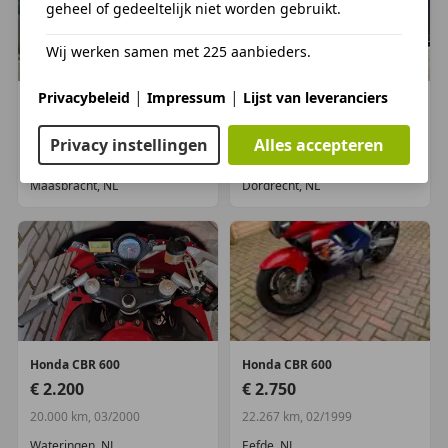
geheel of gedeeltelijk niet worden gebruikt.
Wij werken samen met 225 aanbieders.
|
|
Privacybeleid
Impressum
Lijst van leveranciers
Honda
CBR 600
Honda
CBR 600
€ 2.000
€ 749
Privacy instellingen
Alles accepteren
58.198 km, 12/1997
82.873 km, 01/1996
Maasbracht, NL
Dordrecht, NL
Honda
CBR 600
Honda
CBR 600
€ 2.200
€ 2.750
20.000 km, 03/2000
22.267 km, 02/1999
Wateringen, NL
Eefde, NL