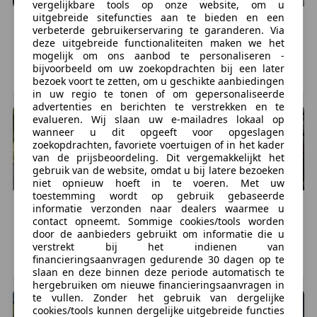
vergelijkbare tools op onze website, om u
uitgebreide sitefuncties aan te bieden en een
Honda
CBR 600
Honda
CBR 600
verbeterde gebruikerservaring te garanderen. Via
€ 2.295
€ 1.700
deze uitgebreide functionaliteiten maken we het
mogelijk om ons aanbod te personaliseren -
36.970 km, 01/1994
40.000 km, 05/1994
bijvoorbeeld om uw zoekopdrachten bij een later
OIRSCHOT, NL
Hoeksche Waard, NL
bezoek voort te zetten, om u geschikte aanbiedingen
in uw regio te tonen of om gepersonaliseerde
advertenties en berichten te verstrekken en te
evalueren. Wij slaan uw e-mailadres lokaal op
wanneer u dit opgeeft voor opgeslagen
zoekopdrachten, favoriete voertuigen of in het kader
van de prijsbeoordeling. Dit vergemakkelijkt het
gebruik van de website, omdat u bij latere bezoeken
niet opnieuw hoeft in te voeren. Met uw
toestemming wordt op gebruik gebaseerde
Honda
CBR 600
Honda
CBR 600
informatie verzonden naar dealers waarmee u
contact opneemt. Sommige cookies/tools worden
€ 2.400
€ 1.200
door de aanbieders gebruikt om informatie die u
36.500 km, 03/2001
63.000 km, 09/1999
verstrekt bij het indienen van
financieringsaanvragen gedurende 30 dagen op te
Wijnjewoude, NL
Nieuw-Vennep, NL
slaan en deze binnen deze periode automatisch te
hergebruiken om nieuwe financieringsaanvragen in
te vullen. Zonder het gebruik van dergelijke
cookies/tools kunnen dergelijke uitgebreide functies