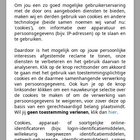
De Alde Mar 7
Om jou een zo goed mogelijke gebruikerservaring
met de door ons aangeboden diensten te bieden,
9035 VP Dronrijp
meer
maken wij en derden gebruik van cookies en andere
0653891209
technologie (beide samen noemen wij vanaf nu:
info@fransbleeker.nl
'cookies'), om informatie over apparatuur en
Verzekering
persoonsgegevens (bijv. IP-adressen) op te slaan en
te gebruiken.
Daardoor is het mogelijk om op jouw persoonlijke
Autoverzekering van de
interesses afgestemde reclame te tonen, onze
INDEPENDER
diensten te verbeteren en het gebruik daarvan te
analyseren. Klik op de knop rechtsonder om akkoord
Bereken je premie
te gaan met het gebruik van toestemmingsplichtige
cookies en de daarmee samenhangende verwerking
Kenteken
van persoonsgegevens. Ook kun je op de knop
linksonder klikken om een nauwkeurige selectie over
de cookies te maken of om de verwerking van
persoonsgegevens te weigeren, voor zover deze op
basis van een gerechtvaardigd belang plaatsvindt.
Bereken nu
Wil jij
geen toestemming verlenen
, klik dan
hier
.
Cookies, apparaat- of soortgelijke online-
identificatoren (bijv. login-identificatiemiddelen,
willekeurig toegewezen identificatiemiddelen,
netwerk-gebaseerde identificatiemiddelen) samen