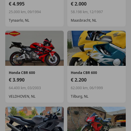
€ 4.995
€ 2.000
25.000 km, 09/1994
58.198 km, 12/1997
Tynaarlo, NL
Maasbracht, NL
Honda
CBR 600
Honda
CBR 600
€ 3.990
€ 2.200
64.400 km, 03/2003
62.000 km, 06/1999
VELDHOVEN, NL
Tilburg, NL