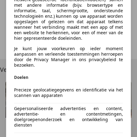
met andere informatie (bijv. browsertype en
Something went wrong
informatie, taal, schermgrootte, ondersteunde
technologieën enz.) kunnen op uw apparaat worden
opgeslagen of gelezen om dat apparaat telkens
We're sorry, but something unexpected happened.
wanneer het verbinding maakt met een app of met
Please try again or refresh the page.
een website te herkennen, voor een of meer van de
hier gepresenteerde doeleinden.
Try Again
Je kunt jouw voorkeuren op ieder moment
aanpassen en verleende toestemmingen herroepen
door de Privacy Manager in ons privacybeleid te
bezoeken.
Vergelijkbare voertuigen
Doelen
Precieze geolocatiegegevens en identificatie via het
scannen van apparaten
Gepersonaliseerde advertenties en content,
advertentie- en contentmetingen,
doelgroepenonderzoek en ontwikkeling van
diensten
Honda
CBR 600
Honda
CBR 600
€ 899
€ 2.950