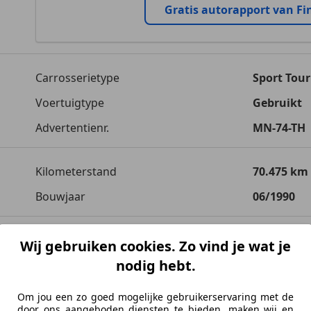
Gratis autorapport van Fi
Carrosserietype
Sport Tour
Voertuigtype
Gebruikt
Advertentienr.
MN-74-TH
Kilometerstand
70.475 km
Bouwjaar
06/1990
Vermogen kW (PK)
80 kW (109
Wij gebruiken cookies. Zo vind je wat je
nodig hebt.
Transmissie
Handgesc
Cilinderinhoud
599 cm³
Om jou een zo goed mogelijke gebruikerservaring met de
door ons aangeboden diensten te bieden, maken wij en