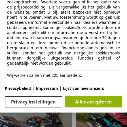
zoekopdrachten, favoriete voertuigen of in het kader van
de prijsbeoordeling. Dit vergemakkelijkt het gebruik van
de website, omdat u bij latere bezoeken niet opnieuw
hoeft in te voeren. Met uw toestemming wordt op gebruik
Something went wrong
gebaseerde informatie verzonden naar dealers waarmee u
contact opneemt. Sommige cookies/tools worden door de
aanbieders gebruikt om informatie die u verstrekt bij het
We're sorry, but something unexpected happened.
indienen van financieringsaanvragen gedurende 30 dagen
Please try again or refresh the page.
op te slaan en deze binnen deze periode automatisch te
hergebruiken om nieuwe financieringsaanvragen in te
vullen. Zonder het gebruik van dergelijke cookies/tools
Try Again
kunnen dergelijke uitgebreide functies geheel of
gedeeltelijk niet worden gebruikt.
Wij werken samen met 225 aanbieders.
|
|
Privacybeleid
Impressum
Lijst van leveranciers
Privacy instellingen
Alles accepteren