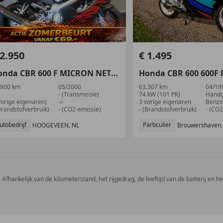
 2.950
€ 1.495
onda
CBR 600
F MICRON NETTE MOTOR!
Honda
CBR 600
600F 
.900 km
05/2000
63.307 km
04/19
- (Transmissie)
74 kW (101 PK)
Handg
Vorige eigenaren)
-/-
3 vorige eigenaren
Benzi
Brandstofverbruik)
- (CO2-emissie)
- (Brandstofverbruik)
- (CO2
utobedrijf
Particulier
HOOGEVEEN, NL
Brouwershaven,
 Afhankelijk van de kilometerstand, het rijgedrag, de leeftijd van de batterij en h