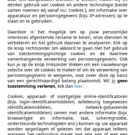
Cilinders
4
derden gebruik van cookies en andere technologie (beide
samen noemen wij vanaf nu: 'cookies'), om informatie over
Leeggewicht
0,17 kg
apparatuur en persoonsgegevens (bijv. IP-adressen) op te
slaan en te gebruiken.
Daardoor is het mogelijk om op jouw persoonlijke
interesses afgestemde reclame te tonen, onze diensten te
verbeteren en het gebruik daarvan te analyseren. Klik op
de knop rechtsonder om akkoord te gaan met het gebruik
van toestemmingsplichtige cookies en de daarmee
samenhangende verwerking van persoonsgegevens. Ook
kun je op de knop linksonder klikken om een nauwkeurige
selectie over de cookies te maken of om de verwerking van
persoonsgegevens te weigeren, voor zover deze op basis
van een gerechtvaardigd belang plaatsvindt. Wil jij
geen
toestemming verlenen
, klik dan
hier
.
Cookies, apparaat- of soortgelijke online-identificatoren
(bijv. login-identificatiemiddelen, willekeurig toegewezen
identificatiemiddelen, netwerk-gebaseerde
identificatiemiddelen) samen met andere informatie (bijv.
browsertype en informatie, taal, schermgrootte,
ondersteunde technologieën enz.) kunnen op uw apparaat
worden opgeslagen of gelezen om dat apparaat telkens
wanneer het verbinding maakt met een app of met een