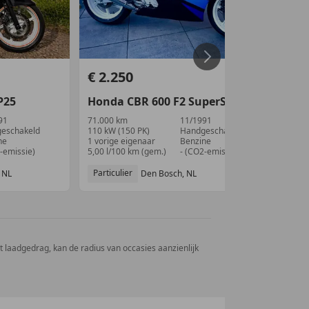
€ 2.250
€ 
P25
Honda
CBR 600
F2 SuperSport
Ho
91
71.000 km
11/1991
36.
eschakeld
110 kW (150 PK)
Handgeschakeld
74 k
ne
1 vorige eigenaar
Benzine
- (V
-emissie)
5,00 l/100 km (gem.)
- (CO2-emissie)
- (B
Particulier
Aut
 NL
Den Bosch, NL
et laadgedrag, kan de radius van occasies aanzienlijk