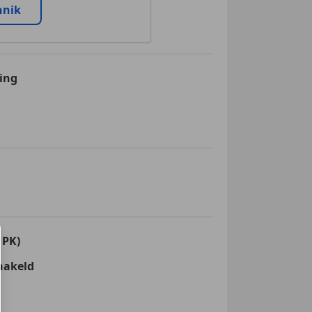
nnik
ing
 PK)
hakeld