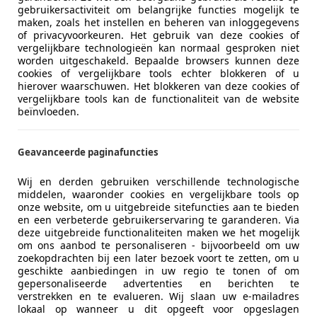
gebruikersactiviteit om belangrijke functies mogelijk te
maken, zoals het instellen en beheren van inloggegevens
of privacyvoorkeuren. Het gebruik van deze cookies of
vergelijkbare technologieën kan normaal gesproken niet
worden uitgeschakeld. Bepaalde browsers kunnen deze
cookies of vergelijkbare tools echter blokkeren of u
hierover waarschuwen. Het blokkeren van deze cookies of
vergelijkbare tools kan de functionaliteit van de website
beïnvloeden.
Geavanceerde paginafuncties
Wij en derden gebruiken verschillende technologische
middelen, waaronder cookies en vergelijkbare tools op
Motorverzekering
onze website, om u uitgebreide sitefuncties aan te bieden
en een verbeterde gebruikerservaring te garanderen. Via
Bereken je premie
deze uitgebreide functionaliteiten maken we het mogelijk
om ons aanbod te personaliseren - bijvoorbeeld om uw
zoekopdrachten bij een later bezoek voort te zetten, om u
Kenteken
geschikte aanbiedingen in uw regio te tonen of om
Bereken
gepersonaliseerde advertenties en berichten te
nu
verstrekken en te evalueren. Wij slaan uw e-mailadres
lokaal op wanneer u dit opgeeft voor opgeslagen