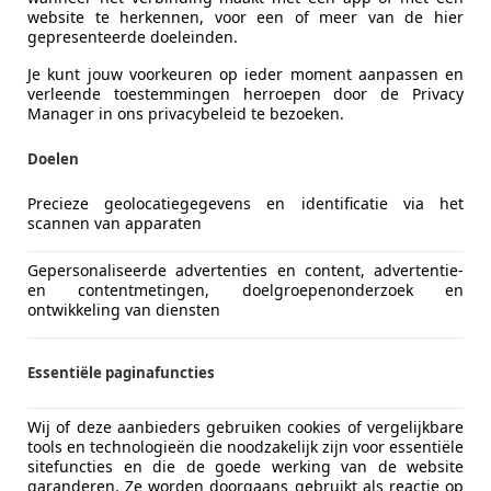
Brandstof
Benzine
website te herkennen, voor een of meer van de hier
gepresenteerde doeleinden.
HONDA CBR 600 F - 1990
Je kunt jouw voorkeuren op ieder moment aanpassen en
verleende toestemmingen herroepen door de Privacy
Manager in ons privacybeleid te bezoeken.
Zeer nette CBR 600 NIET RIJKLAAR!, achterband en ac
en verse brandstof erin, prijs is op basis van "zelf 
Doelen
Precieze geolocatiegegevens en identificatie via het
scannen van apparaten
Frans Bleeker
Gepersonaliseerde advertenties en content, advertentie-
De Alde Mar 7
en contentmetingen, doelgroepenonderzoek en
ontwikkeling van diensten
9035 VP Dronrijp
0653891209
meer
info@fransbleeker.nl
Essentiële paginafuncties
Wij of deze aanbieders gebruiken cookies of vergelijkbare
tools en technologieën die noodzakelijk zijn voor essentiële
sitefuncties en die de goede werking van de website
garanderen. Ze worden doorgaans gebruikt als reactie op