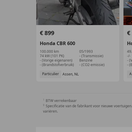
€ 899
€
Honda
CBR 600
H
100.000 km
05/1993
49
74 kW (101 PK)
- (Transmissie)
-/-
- (Vorige eigenaren)
Benzine
- (
- (Brandstofverbruik)
- (CO2-emissie)
- (
Particulier
A
Assen, NL
BTW verrekenbaar
Specificatie van de fabrikant voor nieuwe voertuigen.
variëren.