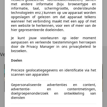
met andere informatie (bijv. browsertype en
Something went wrong
informatie, taal, schermgrootte, ondersteunde
technologieën enz.) kunnen op uw apparaat worden
opgeslagen of gelezen om dat apparaat telkens
We're sorry, but something unexpected happened.
wanneer het verbinding maakt met een app of met
Please try again or refresh the page.
een website te herkennen, voor een of meer van de
hier gepresenteerde doeleinden.
Try Again
Je kunt jouw voorkeuren op ieder moment
aanpassen en verleende toestemmingen herroepen
door de Privacy Manager in ons privacybeleid te
bezoeken.
Vergelijkbare voertuigen
Doelen
Precieze geolocatiegegevens en identificatie via het
scannen van apparaten
Gepersonaliseerde advertenties en content,
advertentie- en contentmetingen,
doelgroepenonderzoek en ontwikkeling van
diensten
Overig
Overig
Overig
Overig
1
€ 1.099
€ 1.999