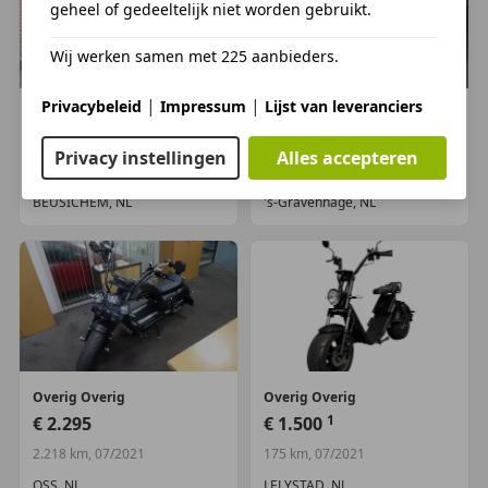
geheel of gedeeltelijk niet worden gebruikt.
Wij werken samen met 225 aanbieders.
|
|
Privacybeleid
Impressum
Lijst van leveranciers
Overig
Overig
Overig
Overig
€ 1.450
€ 2.150
Privacy instellingen
Alles accepteren
2.230 km, 10/2022
4 km, 08/2025
BEUSICHEM, NL
's-Gravenhage, NL
Overig
Overig
Overig
Overig
1
€ 2.295
€ 1.500
2.218 km, 07/2021
175 km, 07/2021
OSS, NL
LELYSTAD, NL