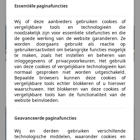
14.422 km, 10/2020
2 km, 09/2018
Essentiële paginafuncties
DEVENTER, NL
HOOGEVEEN, NL
Wij of deze aanbieders gebruiken cookies of
vergelijkbare tools en technologieën die
noodzakelijk zijn voor essentiële sitefuncties en die
de goede werking van de website garanderen. Ze
worden doorgaans gebruikt als reactie op
gebruikersactiviteit om belangrijke functies mogelijk
te maken, zoals het instellen en beheren van
inloggegevens of privacyvoorkeuren. Het gebruik
van deze cookies of vergelijkbare technologieën kan
Overig
Overig
Overig
Overig
normaal gesproken niet worden uitgeschakeld.
€ 1.499
€ 1.499
Bepaalde browsers kunnen deze cookies of
vergelijkbare tools echter blokkeren of u hierover
5 km, 01/2026
5 km, 01/2026
waarschuwen. Het blokkeren van deze cookies of
vergelijkbare tools kan de functionaliteit van de
GIETEN, NL
GIETEN, NL
website beïnvloeden.
Geavanceerde paginafuncties
Wij en derden gebruiken verschillende
technologische middelen, waaronder cookies en