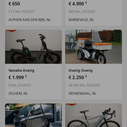
1
€ 650
€ 4.900
217 km, 05/2021
905 km, 03/2023
ALPHEN AAN DEN RIJN, NL
BARNEVELD, NL
Yamaha
Overig
Overig
Overig
1
1
€ 1.999
€ 2.250
0 km, 01/2025
46.000 km, 09/2020
ZELHEM, NL
VEENENDAAL, NL