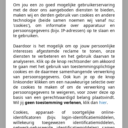
Om jou een zo goed mogelijke gebruikerservaring
met de door ons aangeboden diensten te bieden,
U bent altijd van harte welkom en de koffie smaakt
meer
maken wij en derden gebruik van cookies en andere
heerlijk bij ons.
technologie (beide samen noemen wij vanaf nu:
Mocht u graag een voertuig willen komen
'cookies'), om informatie over apparatuur en
Verzekering
persoonsgegevens (bijv. IP-adressen) op te slaan en
bewonderen dan is het maken van een afspraak geen
te gebruiken.
verplichting, maar wel aan te raden.
Daardoor is het mogelijk om op jouw persoonlijke
Autoverzekering van de
interesses afgestemde reclame te tonen, onze
Alle moeite is genomen om de informatie op onze
INDEPENDER
diensten te verbeteren en het gebruik daarvan te
site zo duidelijk mogelijk weer te geven. Een tikfout is
analyseren. Klik op de knop rechtsonder om akkoord
Bereken je premie
echter nooit uit te sluiten. Controleer dus altijd zelf bij
te gaan met het gebruik van toestemmingsplichtige
cookies en de daarmee samenhangende verwerking
aankoop of er zaken zijn die uw beslissing zouden
Kenteken
van persoonsgegevens. Ook kun je op de knop
kunnen beinvloeden.
linksonder klikken om een nauwkeurige selectie over
de cookies te maken of om de verwerking van
persoonsgegevens te weigeren, voor zover deze op
Meer informatie
basis van een gerechtvaardigd belang plaatsvindt.
Bereken nu
Wil jij
geen toestemming verlenen
, klik dan
hier
.
Segment:
Snorfiets
Cookies, apparaat- of soortgelijke online-
Wielbasis:
125 cm
identificatoren (bijv. login-identificatiemiddelen,
Topsnelheid:
25 km/u
willekeurig toegewezen identificatiemiddelen,
netwerk-gebaseerde identificatiemiddelen) samen