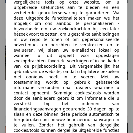
vergelijkbare tools op onze website, om u
uitgebreide sitefuncties aan te bieden en een
Overig
Overig
Overig
Overig
verbeterde gebruikerservaring te garanderen. Via
€ 1.850
€ 1.590
deze uitgebreide functionaliteiten maken we het
mogelijk om ons aanbod te personaliseren -
2 km, 11/2024
6.938 km, 01/2021
bijvoorbeeld om uw zoekopdrachten bij een later
's-Gravenhage, NL
HARDINXVELD-GIESSENDAM, NL
bezoek voort te zetten, om u geschikte aanbiedingen
in uw regio te tonen of om gepersonaliseerde
advertenties en berichten te verstrekken en te
evalueren. Wij slaan uw e-mailadres lokaal op
wanneer u dit opgeeft voor opgeslagen
zoekopdrachten, favoriete voertuigen of in het kader
van de prijsbeoordeling. Dit vergemakkelijkt het
gebruik van de website, omdat u bij latere bezoeken
niet opnieuw hoeft in te voeren. Met uw
toestemming wordt op gebruik gebaseerde
Overig
Overig
SYM
Overig
informatie verzonden naar dealers waarmee u
contact opneemt. Sommige cookies/tools worden
1
€ 2.898
€ 1.350
door de aanbieders gebruikt om informatie die u
1 km, 01/2023
2.798 km, 05/2022
verstrekt bij het indienen van
financieringsaanvragen gedurende 30 dagen op te
HARDINXVELD-GIESSENDAM, NL
VEENDAM, NL
slaan en deze binnen deze periode automatisch te
hergebruiken om nieuwe financieringsaanvragen in
te vullen. Zonder het gebruik van dergelijke
cookies/tools kunnen dergelijke uitgebreide functies