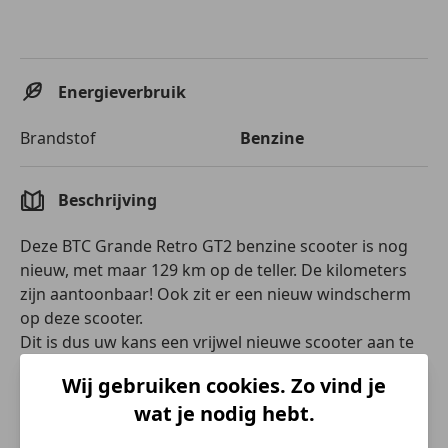
Energieverbruik
Brandstof
Benzine
Beschrijving
Deze BTC Grande Retro GT2 benzine scooter is nog
nieuw, met maar 129 km op de teller. De kilometers
zijn aantoonbaar! Ook zit er een nieuw windscherm
op deze scooter.
Dit is dus uw kans een vrijwel nieuwe scooter aan te
schaffen voor de tweedehands prijs. Heerlijk
Wij gebruiken cookies. Zo vind je
goedkoop rijden!
wat je nodig hebt.
Bedrijfsinformatie