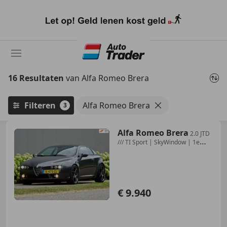
Ga
naar
hoofdinhoud
16 Resultaten
van Alfa Romeo Brera
Filteren
Alfa Romeo Brera
3
Alfa Romeo Brera
2.0 JTD
/// TI Sport | SkyWindow | 1e
Eigenaar !
€ 9.940