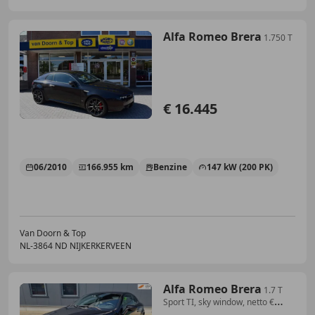
Alfa Romeo Brera
1.750 T
€ 16.445
06/2010
166.955 km
Benzine
147 kW (200 PK)
Van Doorn & Top
NL-3864 ND NIJKERKERVEEN
Alfa Romeo Brera
1.7 T
Sport TI, sky window, netto €
11.570, nwe ko