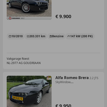
€ 9.900
10/2010
203.331 km
Benzine
147 kW (200 PK)
Vakgarage Roest
NL-2977 AG GOUDRIAAN
Alfa Romeo Brera
2.2 JTS
SkyWindow
185PK|leder|stoelverwarming|pano
€ 9.950