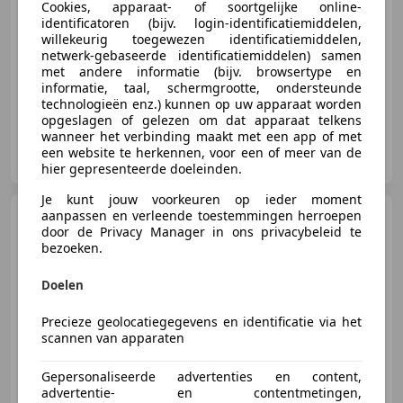
Cookies, apparaat- of soortgelijke online-
identificatoren (bijv. login-identificatiemiddelen,
willekeurig toegewezen identificatiemiddelen,
netwerk-gebaseerde identificatiemiddelen) samen
06/2006
105.638 km
Benzine
136 kW (185 PK)
met andere informatie (bijv. browsertype en
informatie, taal, schermgrootte, ondersteunde
technologieën enz.) kunnen op uw apparaat worden
opgeslagen of gelezen om dat apparaat telkens
wanneer het verbinding maakt met een app of met
Autohandel GLD
een website te herkennen, voor een of meer van de
NL-3853 JP ERMELO
hier gepresenteerde doeleinden.
Je kunt jouw voorkeuren op ieder moment
Alfa Romeo Brera
aanpassen en verleende toestemmingen herroepen
1750
door de Privacy Manager in ons privacybeleid te
Tbi 68dkm!! Misano! 19 inch
bezoeken.
prodrive!
Doelen
€ 22.950
Precieze geolocatiegegevens en identificatie via het
scannen van apparaten
Gepersonaliseerde advertenties en content,
advertentie- en contentmetingen,
06/2010
68.321 km
Benzine
147 kW (200 PK)