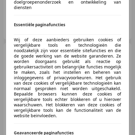
doelgroepenonderzoek en ontwikkeling van
diensten
Essentiële paginafuncties
Autobedrijf Avanti
NL-8071 SE NUNSPEET
Wij of deze aanbieders gebruiken cookies of
vergelijkbare tools en technologieën die
Alfa Romeo Brera
noodzakelijk zijn voor essentiële sitefuncties en die
3.2 JTS
de goede werking van de website garanderen. Ze
Q4 Q-Tronic SkyWindow
Automaat
worden doorgaans gebruikt als reactie op
gebruikersactiviteit om belangrijke functies mogelijk
te maken, zoals het instellen en beheren van
inloggegevens of privacyvoorkeuren. Het gebruik
van deze cookies of vergelijkbare technologieën kan
€ 9.950
normaal gesproken niet worden uitgeschakeld.
Bepaalde browsers kunnen deze cookies of
vergelijkbare tools echter blokkeren of u hierover
waarschuwen. Het blokkeren van deze cookies of
vergelijkbare tools kan de functionaliteit van de
08/2008
179.866 km
Benzine
191 kW (260 PK)
website beïnvloeden.
Geavanceerde paginafuncties