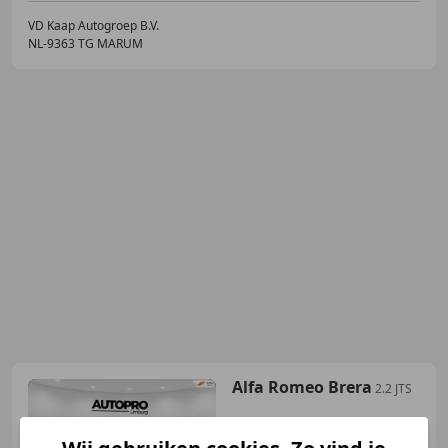
VD Kaap Autogroep B.V.
NL-9363 TG MARUM
Alfa Romeo Brera
2.2 JTS