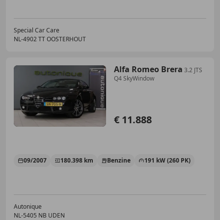
Special Car Care
NL-4902 TT OOSTERHOUT
Alfa Romeo Brera
3.2 JTS
Q4 SkyWindow
€ 11.888
09/2007
180.398 km
Benzine
191 kW (260 PK)
Autonique
NL-5405 NB UDEN