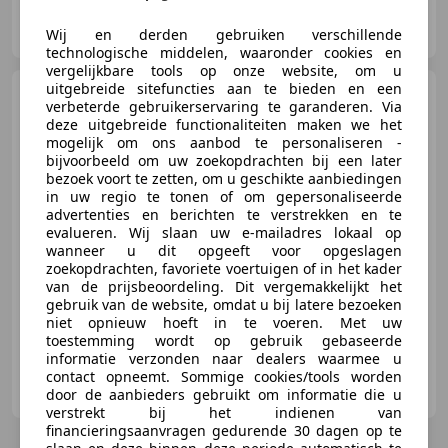
Fly Cars
NL-3816 BT AMERSFOORT
Wij en derden gebruiken verschillende
technologische middelen, waaronder cookies en
vergelijkbare tools op onze website, om u
uitgebreide sitefuncties aan te bieden en een
Alfa Romeo Brera
| 2007
verbeterde gebruikerservaring te garanderen. Via
| Route 66 Auctions
deze uitgebreide functionaliteiten maken we het
mogelijk om ons aanbod te personaliseren -
bijvoorbeeld om uw zoekopdrachten bij een later
bezoek voort te zetten, om u geschikte aanbiedingen
€ 5.500
in uw regio te tonen of om gepersonaliseerde
advertenties en berichten te verstrekken en te
evalueren. Wij slaan uw e-mailadres lokaal op
wanneer u dit opgeeft voor opgeslagen
zoekopdrachten, favoriete voertuigen of in het kader
01/2007
999.999 km
Benzine
-/-
van de prijsbeoordeling. Dit vergemakkelijkt het
gebruik van de website, omdat u bij latere bezoeken
niet opnieuw hoeft in te voeren. Met uw
toestemming wordt op gebruik gebaseerde
informatie verzonden naar dealers waarmee u
Route 66 Auctions
contact opneemt. Sommige cookies/tools worden
NL-5145 NA WAALWIJK
door de aanbieders gebruikt om informatie die u
verstrekt bij het indienen van
financieringsaanvragen gedurende 30 dagen op te