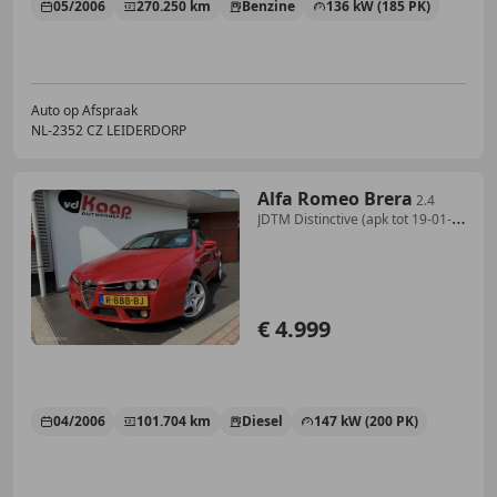
05/2006
270.250 km
Benzine
136 kW (185 PK)
Auto op Afspraak
NL-2352 CZ LEIDERDORP
Alfa Romeo Brera
2.4
JDTM Distinctive (apk tot 19-01-
2024!)
€ 4.999
04/2006
101.704 km
Diesel
147 kW (200 PK)