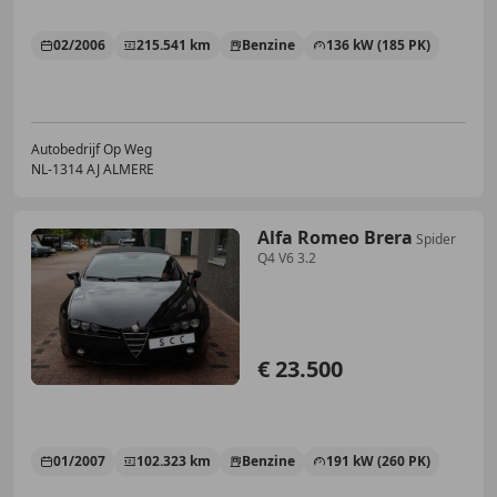
02/2006
215.541 km
Benzine
136 kW (185 PK)
Autobedrijf Op Weg
NL-1314 AJ ALMERE
Alfa Romeo Brera
Spider
Q4 V6 3.2
€ 23.500
01/2007
102.323 km
Benzine
191 kW (260 PK)