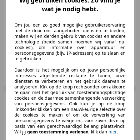
Wij gebruiken cookies. Zo vind je
wat je nodig hebt.
€ 8.990
Om jou een zo goed mogelijke gebruikerservaring
met de door ons aangeboden diensten te bieden,
maken wij en derden gebruik van cookies en andere
technologie (beide samen noemen wij vanaf nu:
03/2009
136.629 km
Benzine
136 kW (185 PK)
'cookies'), om informatie over apparatuur en
persoonsgegevens (bijv. IP-adressen) op te slaan en
te gebruiken.
Daardoor is het mogelijk om op jouw persoonlijke
AutoPro Limburg
interesses afgestemde reclame te tonen, onze
NL-6136 KS SITTARD
diensten te verbeteren en het gebruik daarvan te
analyseren. Klik op de knop rechtsonder om akkoord
te gaan met het gebruik van toestemmingsplichtige
Alfa Romeo Brera
cookies en de daarmee samenhangende verwerking
2.2 JTS
van persoonsgegevens. Ook kun je op de knop
SkyWindow NAP/LAGEKM/CLIMA
linksonder klikken om een nauwkeurige selectie over
de cookies te maken of om de verwerking van
persoonsgegevens te weigeren, voor zover deze op
basis van een gerechtvaardigd belang plaatsvindt.
Wil jij
geen toestemming verlenen
, klik dan
hier
.
€ 8.250