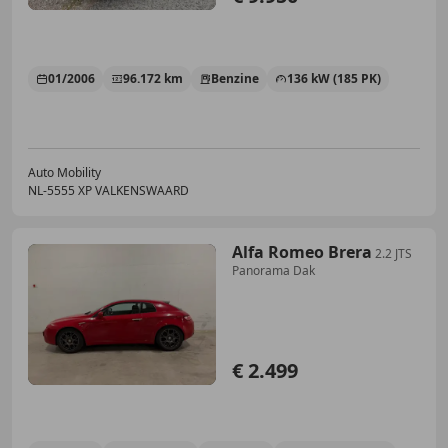
01/2006
96.172 km
Benzine
136 kW (185 PK)
Auto Mobility
NL-5555 XP VALKENSWAARD
Alfa Romeo Brera
2.2 JTS
Panorama Dak
€ 2.499