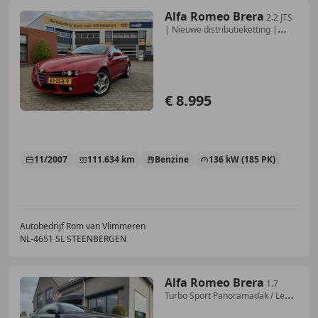
Alfa Romeo Brera
2.2 JTS
| Nieuwe distributieketting |
Prachtig exe
€ 8.995
11/2007
111.634 km
Benzine
136 kW (185 PK)
Autobedrijf Rom van Vlimmeren
NL-4651 SL STEENBERGEN
Alfa Romeo Brera
1.7
Turbo Sport Panoramadak / Leder
/ Parkeersenso