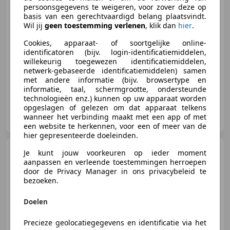
persoonsgegevens te weigeren, voor zover deze op
basis van een gerechtvaardigd belang plaatsvindt.
€ 79.450
Wil jij
geen toestemming verlenen
, klik dan
hier
.
Cookies, apparaat- of soortgelijke online-
identificatoren (bijv. login-identificatiemiddelen,
willekeurig toegewezen identificatiemiddelen,
06/1972
92.793 km
Benzine
175 kW (238 PK)
netwerk-gebaseerde identificatiemiddelen) samen
met andere informatie (bijv. browsertype en
informatie, taal, schermgrootte, ondersteunde
technologieën enz.) kunnen op uw apparaat worden
opgeslagen of gelezen om dat apparaat telkens
Peverelli Auto
wanneer het verbinding maakt met een app of met
NL-2517 HL DEN HAAG
een website te herkennen, voor een of meer van de
hier gepresenteerde doeleinden.
Alfa Romeo Montreal
V8
Je kunt jouw voorkeuren op ieder moment
aanpassen en verleende toestemmingen herroepen
door de Privacy Manager in ons privacybeleid te
bezoeken.
Doelen
€ 89.500
Precieze geolocatiegegevens en identificatie via het