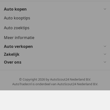
Auto kopen
Auto kooptips
Auto zoektips
Meer informatie
Auto verkopen
Zakelijk
Over ons
© Copyright
2026
by AutoScout24 Nederland B.V.
AutoTrader.nl is onderdeel van AutoScout24 Nederland B.V.