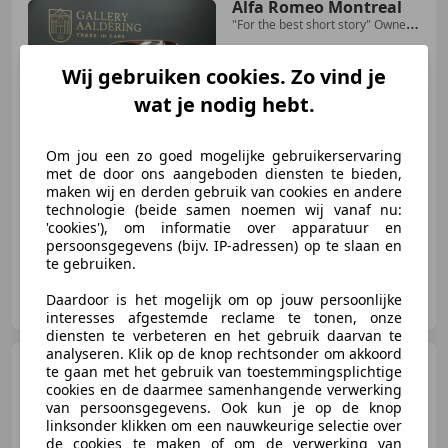
Alfa Romeo Montreal
"For the best short story" Owned
by the last owner
Wij gebruiken cookies. Zo vind je
wat je nodig hebt.
€ 51.750
Om jou een zo goed mogelijke gebruikerservaring
met de door ons aangeboden diensten te bieden,
maken wij en derden gebruik van cookies en andere
01/1972
43.488 km
Benzine
-/-
technologie (beide samen noemen wij vanaf nu:
'cookies'), om informatie over apparatuur en
persoonsgegevens (bijv. IP-adressen) op te slaan en
te gebruiken.
Gallery Aaldering
Daardoor is het mogelijk om op jouw persoonlijke
NL-6971 AP BRUMMEN
interesses afgestemde reclame te tonen, onze
diensten te verbeteren en het gebruik daarvan te
analyseren. Klik op de knop rechtsonder om akkoord
Alfa Romeo Montreal
te gaan met het gebruik van toestemmingsplichtige
2.6 V8
cookies en de daarmee samenhangende verwerking
van persoonsgegevens. Ook kun je op de knop
linksonder klikken om een nauwkeurige selectie over
de cookies te maken of om de verwerking van