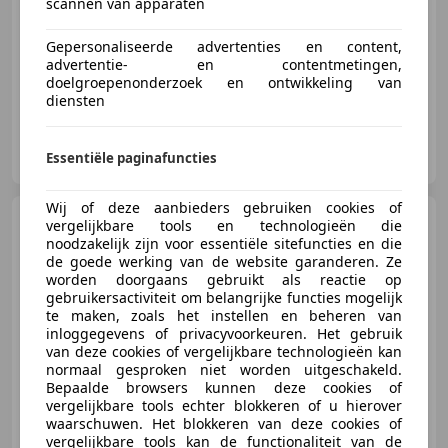
scannen van apparaten
Gepersonaliseerde advertenties en content,
05/1974
21.211 km
Benzine
147 kW (200 PK)
advertentie- en contentmetingen,
doelgroepenonderzoek en ontwikkeling van
diensten
Classis Open B.V.
Essentiële paginafuncties
NL-6718 XN EDE
Wij of deze aanbieders gebruiken cookies of
Alfa Romeo Montreal
-
vergelijkbare tools en technologieën die
Oro Metallizato - Avana -
noodzakelijk zijn voor essentiële sitefuncties en die
de goede werking van de website garanderen. Ze
worden doorgaans gebruikt als reactie op
gebruikersactiviteit om belangrijke functies mogelijk
te maken, zoals het instellen en beheren van
€ 89.500
inloggegevens of privacyvoorkeuren. Het gebruik
van deze cookies of vergelijkbare technologieën kan
normaal gesproken niet worden uitgeschakeld.
Bepaalde browsers kunnen deze cookies of
vergelijkbare tools echter blokkeren of u hierover
06/1974
15.114 km
Benzine
169 kW (230 PK)
waarschuwen. Het blokkeren van deze cookies of
vergelijkbare tools kan de functionaliteit van de