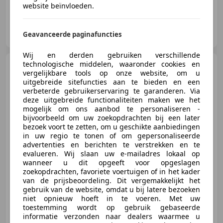
website beïnvloeden.
Cool Classic Club
Geavanceerde paginafuncties
NL-1411 AN NAARDEN
Wij en derden gebruiken verschillende
technologische middelen, waaronder cookies en
Alfa Romeo Montreal
vergelijkbare tools op onze website, om u
Coupé condizioni molto originale
uitgebreide sitefuncties aan te bieden en een
verbeterde gebruikerservaring te garanderen. Via
deze uitgebreide functionaliteiten maken we het
mogelijk om ons aanbod te personaliseren -
€ 69.950
bijvoorbeeld om uw zoekopdrachten bij een later
bezoek voort te zetten, om u geschikte aanbiedingen
in uw regio te tonen of om gepersonaliseerde
advertenties en berichten te verstrekken en te
evalueren. Wij slaan uw e-mailadres lokaal op
01/1972
83.140 km
Benzine
169 kW (230 PK)
wanneer u dit opgeeft voor opgeslagen
zoekopdrachten, favoriete voertuigen of in het kader
van de prijsbeoordeling. Dit vergemakkelijkt het
gebruik van de website, omdat u bij latere bezoeken
niet opnieuw hoeft in te voeren. Met uw
Witmer & Odijk
toestemming wordt op gebruik gebaseerde
NL-2361 HG WARMOND
informatie verzonden naar dealers waarmee u