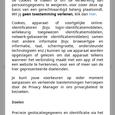
de cookies te maken of om de verwerking van
persoonsgegevens te weigeren, voor zover deze op
basis van een gerechtvaardigd belang plaatsvindt.
Wil jij
geen toestemming verlenen
, klik dan
hier
.
€ 8.990
Cookies, apparaat- of soortgelijke online-
identificatoren (bijv. login-identificatiemiddelen,
willekeurig toegewezen identificatiemiddelen,
04/2004
148.608 km
Benzine
121 kW (165 PK)
netwerk-gebaseerde identificatiemiddelen) samen
met andere informatie (bijv. browsertype en
Nieuwe APK, Lederen stuurwiel, Lichtmetalen velgen, Mistlampen, Traction control, Met onderhoudshistorie, Radio, Startonderbreker
informatie, taal, schermgrootte, ondersteunde
technologieën enz.) kunnen op uw apparaat worden
Autohaus Werner Klotzbücher
opgeslagen of gelezen om dat apparaat telkens
DE-73527 Schwäbisch Gmünd
wanneer het verbinding maakt met een app of met
een website te herkennen, voor een of meer van de
hier gepresenteerde doeleinden.
Alfa Romeo Spider
Spider
Je kunt jouw voorkeuren op ieder moment
2.0 jts 16v SERVICE BOOK
aanpassen en verleende toestemmingen herroepen
door de Privacy Manager in ons privacybeleid te
bezoeken.
Doelen
€ 12.900
Precieze geolocatiegegevens en identificatie via het