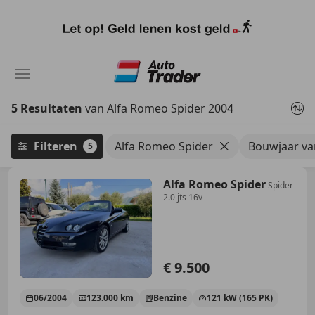
Ga
naar
hoofdinhoud
5 Resultaten
van Alfa Romeo Spider 2004
Filteren
Alfa Romeo Spider
Bouwjaar va
5
Alfa Romeo Spider
Spider
2.0 jts 16v
€ 9.500
06/2004
123.000 km
Benzine
121 kW (165 PK)