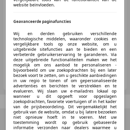
+ LEDER / BLUETOOTH AUDIO
website beïnvloeden.
Geavanceerde paginafuncties
€ 9.950
Wij en derden gebruiken verschillende
technologische middelen, waaronder cookies en
vergelijkbare tools op onze website, om u
uitgebreide sitefuncties aan te bieden en een
05/2004
109.216 km
Benzine
121 kW (165 PK)
verbeterde gebruikerservaring te garanderen. Via
deze uitgebreide functionaliteiten maken we het
mogelijk om ons aanbod te personaliseren -
bijvoorbeeld om uw zoekopdrachten bij een later
bezoek voort te zetten, om u geschikte aanbiedingen
Hartog Autostudio B.V.
in uw regio te tonen of om gepersonaliseerde
NL-4004 JV TIEL
advertenties en berichten te verstrekken en te
evalueren. Wij slaan uw e-mailadres lokaal op
wanneer u dit opgeeft voor opgeslagen
Vorige
1
/
1
Volgende
zoekopdrachten, favoriete voertuigen of in het kader
van de prijsbeoordeling. Dit vergemakkelijkt het
gebruik van de website, omdat u bij latere bezoeken
niet opnieuw hoeft in te voeren. Met uw
toestemming wordt op gebruik gebaseerde
informatie verzonden naar dealers waarmee u