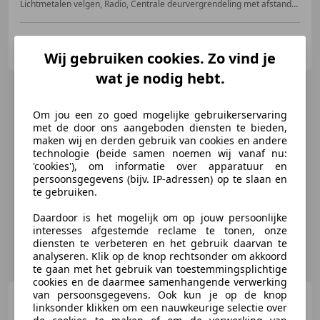
Lichtmetalen velgen, Radio, Centrale deurvergrendeling met afstandsbediening, Mistlampen, Armsteun, Traction control, Lederen stuurwiel, Niet-rokers auto
Pasquale Di Mieri Srls
IT-84039 Teggiano
Wij gebruiken cookies. Zo vind je
wat je nodig hebt.
Om jou een zo goed mogelijke gebruikerservaring
met de door ons aangeboden diensten te bieden,
maken wij en derden gebruik van cookies en andere
technologie (beide samen noemen wij vanaf nu:
'cookies'), om informatie over apparatuur en
persoonsgegevens (bijv. IP-adressen) op te slaan en
te gebruiken.
Daardoor is het mogelijk om op jouw persoonlijke
interesses afgestemde reclame te tonen, onze
diensten te verbeteren en het gebruik daarvan te
analyseren. Klik op de knop rechtsonder om akkoord
te gaan met het gebruik van toestemmingsplichtige
cookies en de daarmee samenhangende verwerking
van persoonsgegevens. Ook kun je op de knop
Alfa Romeo Spider
2.0 JTS
linksonder klikken om een nauwkeurige selectie over
16V Medio