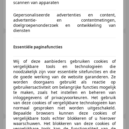
04/2004
118.000 km
Benzine
121 kW (165 PK)
scannen van apparaten
Gepersonaliseerde advertenties en content,
Adamo Motors Srl
advertentie- en contentmetingen,
IT-20832 Desio -Mb
doelgroepenonderzoek en ontwikkeling van
diensten
Alfa Romeo Spider
Spider
2.0 ts 16v - ASI
Essentiële paginafuncties
Wij of deze aanbieders gebruiken cookies of
vergelijkbare tools en technologieën die
noodzakelijk zijn voor essentiële sitefuncties en die
€ 13.900
de goede werking van de website garanderen. Ze
worden doorgaans gebruikt als reactie op
06/2004
47.200 km
Benzine
110 kW (150 PK)
gebruikersactiviteit om belangrijke functies mogelijk
te maken, zoals het instellen en beheren van
inloggegevens of privacyvoorkeuren. Het gebruik
Autodream di Casarotto Alessandro
van deze cookies of vergelijkbare technologieën kan
IT-36060 Romano d'Ezzelino - Vicenza - Vi
normaal gesproken niet worden uitgeschakeld.
Bepaalde browsers kunnen deze cookies of
vergelijkbare tools echter blokkeren of u hierover
waarschuwen. Het blokkeren van deze cookies of
Alfa Romeo Spider
2.0 JTS
vergelijkbare tools kan de functionaliteit van de