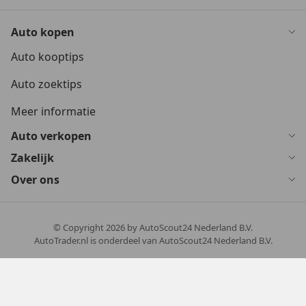
Auto kopen
Auto kooptips
Auto zoektips
Meer informatie
Auto verkopen
Zakelijk
Over ons
© Copyright
2026
by AutoScout24 Nederland B.V.
AutoTrader.nl is onderdeel van AutoScout24 Nederland B.V.