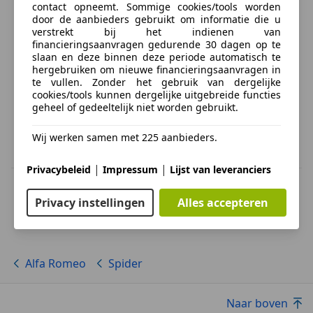
contact opneemt. Sommige cookies/tools worden
door de aanbieders gebruikt om informatie die u
verstrekt bij het indienen van
financieringsaanvragen gedurende 30 dagen op te
slaan en deze binnen deze periode automatisch te
hergebruiken om nieuwe financieringsaanvragen in
te vullen. Zonder het gebruik van dergelijke
cookies/tools kunnen dergelijke uitgebreide functies
geheel of gedeeltelijk niet worden gebruikt.
Wij werken samen met 225 aanbieders.
|
|
Privacybeleid
Impressum
Lijst van leveranciers
BTW verrekenbaar
Specificatie van de fabrikant voor nieuwe voertuigen. Afhankelijk van de
Privacy instellingen
Alles accepteren
kilometerstand, het rijgedrag, de leeftijd van de batterij en het
laadgedrag, kan de radius van occasies aanzienlijk variëren.
Alfa Romeo
Spider
Naar boven