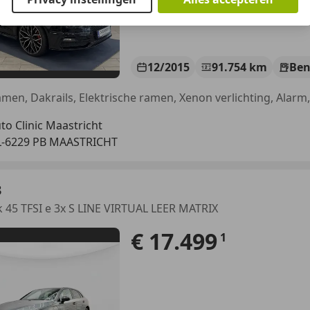
12/2015
91.754 km
Ben
to Clinic Maastricht
-6229 PB MAASTRICHT
3
 45 TFSI e 3x S LINE VIRTUAL LEER MATRIX
€ 17.499
1