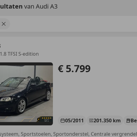
sultaten
van Audi A3
3
1.8 TFSI S-edition
€ 5.799
05/2011
201.350 km
Be