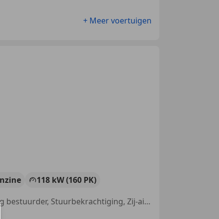
+ Meer voertuigen
nzine
118 kW (160 PK)
Open dak, Elektrisch verstelbare buitenspiegels, Armsteun, CD, Airbag bestuurder, Stuurbekrachtiging, Zij-airbags, Traction control