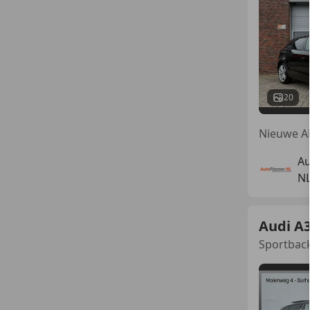
20
Au
NL
Audi A
Sportback