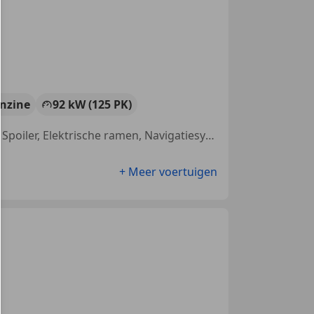
nzine
92 kW (125 PK)
Nieuwe APK, LED verlichting, Met onderhoudshistorie, Achter airbag, Spoiler, Elektrische ramen, Navigatiesysteem, Emergency Brake Assist
+ Meer voertuigen