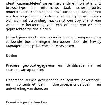
BG BRUCHT
identificatiemiddelen) samen met andere informatie (bijv.
browsertype en informatie, taal, schermgrootte,
ondersteunde technologieën enz.) kunnen op uw apparaat
worden opgeslagen of gelezen om dat apparaat telkens
wanneer het verbinding maakt met een app of met een
website te herkennen, voor een of meer van de hier
gepresenteerde doeleinden.
Je kunt jouw voorkeuren op ieder moment aanpassen en
verleende toestemmingen herroepen door de Privacy
Manager in ons privacybeleid te bezoeken.
Doelen
Precieze geolocatiegegevens en identificatie via het
scannen van apparaten
Gepersonaliseerde advertenties en content, advertentie-
3
en contentmetingen, doelgroepenonderzoek en
ontwikkeling van diensten
1.4 TFSI Attraction! Airco! Cruise Contr
€ 12.544
Essentiële paginafuncties