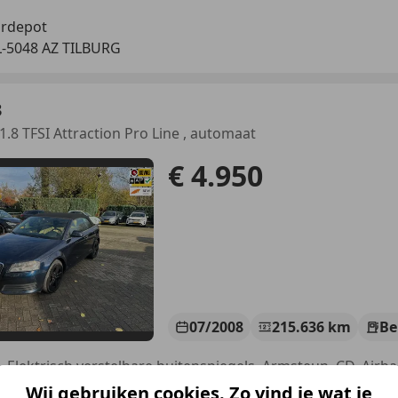
rdepot
-5048 AZ TILBURG
3
1.8 TFSI Attraction Pro Line , automaat
€ 4.950
07/2008
215.636 km
Be
Wij gebruiken cookies. Zo vind je wat je