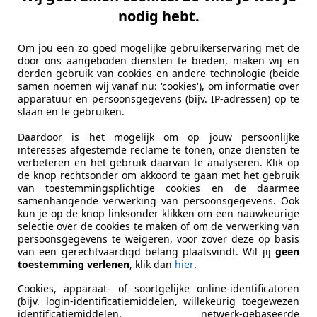
e Lamme B.V.
nodig hebt.
KS LOOSDRECHT
Om jou een zo goed mogelijke gebruikerservaring met de
door ons aangeboden diensten te bieden, maken wij en
3
derden gebruik van cookies en andere technologie (beide
samen noemen wij vanaf nu: 'cookies'), om informatie over
 1.5 TFSI CoD Sport S Line Edition
apparatuur en persoonsgegevens (bijv. IP-adressen) op te
slaan en te gebruiken.
€ 13.950
Daardoor is het mogelijk om op jouw persoonlijke
interesses afgestemde reclame te tonen, onze diensten te
verbeteren en het gebruik daarvan te analyseren. Klik op
de knop rechtsonder om akkoord te gaan met het gebruik
van toestemmingsplichtige cookies en de daarmee
samenhangende verwerking van persoonsgegevens. Ook
kun je op de knop linksonder klikken om een nauwkeurige
selectie over de cookies te maken of om de verwerking van
persoonsgegevens te weigeren, voor zover deze op basis
01/2018
202.174 km
Be
van een gerechtvaardigd belang plaatsvindt. Wil jij
geen
toestemming verlenen
, klik dan
hier
.
Cookies, apparaat- of soortgelijke online-identificatoren
Dijk
(bijv. login-identificatiemiddelen, willekeurig toegewezen
identificatiemiddelen, netwerk-gebaseerde