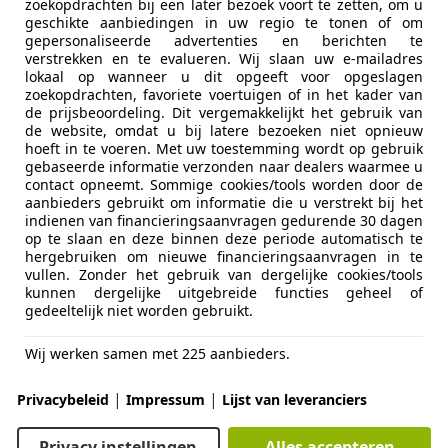
zoekopdrachten bij een later bezoek voort te zetten, om u
geschikte aanbiedingen in uw regio te tonen of om
gepersonaliseerde advertenties en berichten te
verstrekken en te evalueren. Wij slaan uw e-mailadres
lokaal op wanneer u dit opgeeft voor opgeslagen
zoekopdrachten, favoriete voertuigen of in het kader van
de prijsbeoordeling. Dit vergemakkelijkt het gebruik van
11/2013
197.893 km
Be
de website, omdat u bij latere bezoeken niet opnieuw
hoeft in te voeren. Met uw toestemming wordt op gebruik
0 auto's op voorraad, inruilen doen we graag
gebaseerde informatie verzonden naar dealers waarmee u
contact opneemt. Sommige cookies/tools worden door de
aanbieders gebruikt om informatie die u verstrekt bij het
rage Ploegh
indienen van financieringsaanvragen gedurende 30 dagen
L-9231 HS SURHUISTERVEEN
op te slaan en deze binnen deze periode automatisch te
hergebruiken om nieuwe financieringsaanvragen in te
vullen. Zonder het gebruik van dergelijke cookies/tools
kunnen dergelijke uitgebreide functies geheel of
3
gedeeltelijk niet worden gebruikt.
S-LINE 1.2 TFSI (4-CILINDER) / 1e EIG. /
Wij werken samen met 225 aanbieders.
€ 13.445
|
|
Privacybeleid
Impressum
Lijst van leveranciers
Privacy instellingen
Alles accepteren