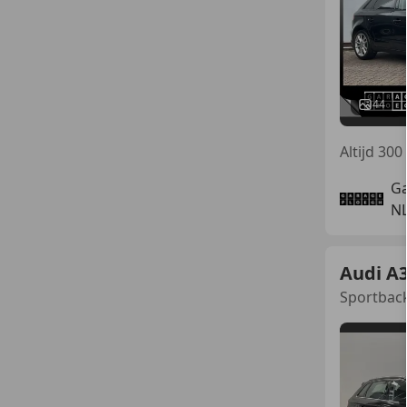
44
Altijd 30
Ga
N
Audi A
Sportback 