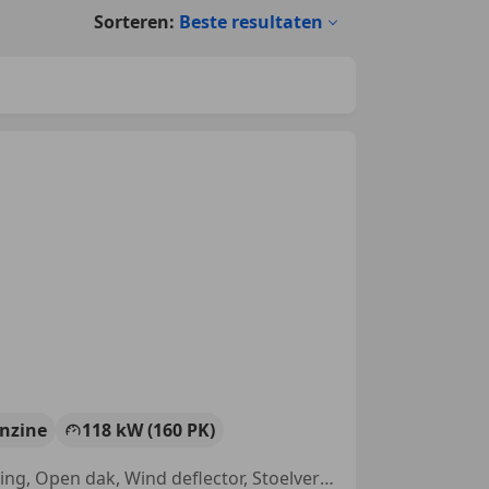
Sorteren:
Beste resultaten
nzine
118 kW (160 PK)
Navigatiesysteem, Sportstoelen, Sportonderstel, Centrale vergrendeling, Open dak, Wind deflector, Stoelverwarming, Lederen stuurwiel