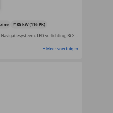
zine
85 kW (116 PK)
Getinte ramen, Dakrails, Elektrische ramen, Xenon verlichting, Alarm, Navigatiesysteem, LED verlichting, Bi-Xenon koplampen
+ Meer voertuigen