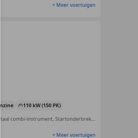
+ Meer voertuigen
nzine
110 kW (150 PK)
Sportonderstel, Alarm, LED verlichting, Navigatiesysteem, Geheel digitaal combi-instrument, Startonderbreker, Sportstoelen, Bluetooth
+ Meer voertuigen