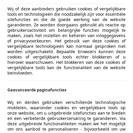
Wij of deze aanbieders gebruiken cookies of vergelijkbare
tools en technologieën die noodzakelijk zijn voor essentiële
sitefuncties en die de goede werking van de website
garanderen. Ze worden doorgaans gebruikt als reactie op
gebruikersactiviteit om belangrijke functies mogelijk te
maken, zoals het instellen en beheren van inloggegevens
of privacyvoorkeuren. Het gebruik van deze cookies of
06/2016
141.224 km
Be
vergelijkbare technologieën kan normaal gesproken niet
worden uitgeschakeld. Bepaalde browsers kunnen deze
cookies of vergelijkbare tools echter blokkeren of u
hierover waarschuwen. Het blokkeren van deze cookies of
vergelijkbare tools kan de functionaliteit van de website
toPlanner NL
beïnvloeden.
-2461 LZ TER AAR
Geavanceerde paginafuncties
3
Wij en derden gebruiken verschillende technologische
 1.8 TFSI Ambition Pro Line S Automaat Pa
middelen, waaronder cookies en vergelijkbare tools op
onze website, om u uitgebreide sitefuncties aan te bieden
€ 10.700
en een verbeterde gebruikerservaring te garanderen. Via
deze uitgebreide functionaliteiten maken we het mogelijk
om ons aanbod te personaliseren - bijvoorbeeld om uw