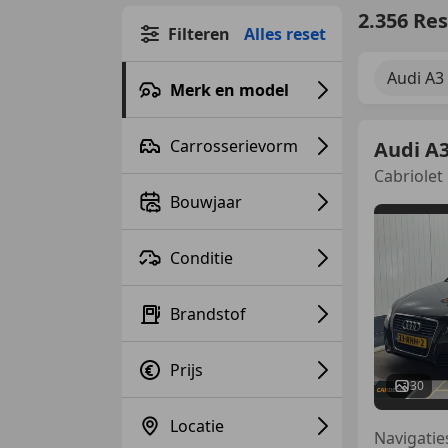
2.356 Re
Filteren
Alles reset
Audi A3
Merk en model
Carrosserievorm
Audi A
Cabriolet 
Bouwjaar
Conditie
Brandstof
Prijs
30
Locatie