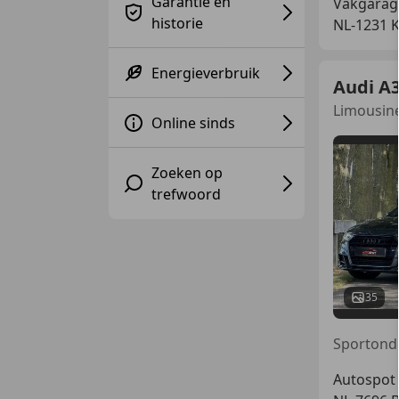
Garantie en
Vakgarag
historie
NL-1231 
Energieverbruik
Audi A
Limousine
Online sinds
Zoeken op
trefwoord
35
Autospot 