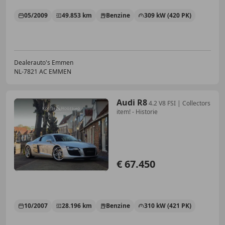
05/2009
49.853 km
Benzine
309 kW (420 PK)
Dealerauto's Emmen
NL-7821 AC EMMEN
Audi R8
4.2 V8 FSI | Collectors
item! - Historie
€ 67.450
10/2007
28.196 km
Benzine
310 kW (421 PK)