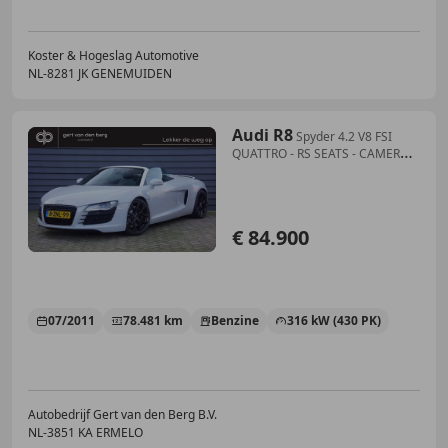
Koster & Hogeslag Automotive
NL-8281 JK GENEMUIDEN
Audi R8
Spyder 4.2 V8 FSI
QUATTRO - RS SEATS - CAMERA -
BA
€ 84.900
07/2011
78.481 km
Benzine
316 kW (430 PK)
Autobedrijf Gert van den Berg B.V.
NL-3851 KA ERMELO