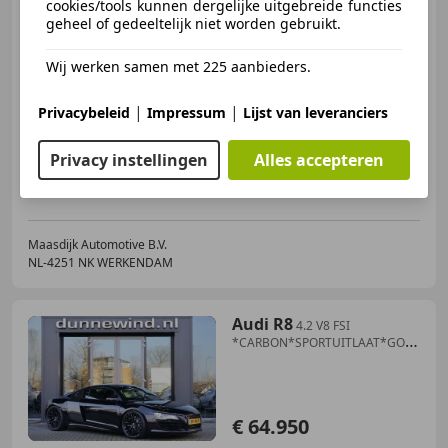
Audio|Leder|
cookies/tools kunnen dergelijke uitgebreide functies
geheel of gedeeltelijk niet worden gebruikt.
€ 79.740
Wij werken samen met 225 aanbieders.
|
|
Privacybeleid
Impressum
Lijst van leveranciers
02/2013
58.695 km
Benzine
386 kW (525 PK)
Privacy instellingen
Alles accepteren
Maasdijk Automotive B.V.
NL-4251 NK WERKENDAM
Audi R8
4.2 V8 FSI
*CARBON*SPORTUITLAAT*GOEDE
STAAT*
€ 64.950