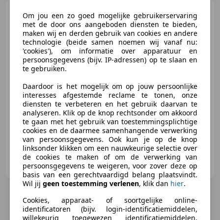
Audi R8
5.2 performance RWD
Om jou een zo goed mogelijke gebruikerservaring
v10 |B&O |Sportuitlaat |Leder
met de door ons aangeboden diensten te bieden,
maken wij en derden gebruik van cookies en andere
technologie (beide samen noemen wij vanaf nu:
'cookies'), om informatie over apparatuur en
persoonsgegevens (bijv. IP-adressen) op te slaan en
€ 149.945
te gebruiken.
Daardoor is het mogelijk om op jouw persoonlijke
interesses afgestemde reclame te tonen, onze
diensten te verbeteren en het gebruik daarvan te
02/2022
44.987 km
Benzine
419 kW (570 PK)
analyseren. Klik op de knop rechtsonder om akkoord
te gaan met het gebruik van toestemmingsplichtige
cookies en de daarmee samenhangende verwerking
van persoonsgegevens. Ook kun je op de knop
linksonder klikken om een nauwkeurige selectie over
de cookies te maken of om de verwerking van
MILANIR Exclusives
persoonsgegevens te weigeren, voor zover deze op
NL-1018 GH AMSTERDAM
basis van een gerechtvaardigd belang plaatsvindt.
Wil jij
geen toestemming verlenen
, klik dan
hier
.
Cookies, apparaat- of soortgelijke online-
identificatoren (bijv. login-identificatiemiddelen,
willekeurig toegewezen identificatiemiddelen,