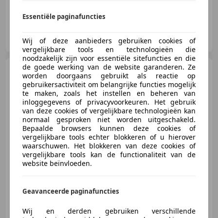
Essentiële paginafuncties
Huijbregts Exclusive Cars
NL-5527 AJ HAPERT
Wij of deze aanbieders gebruiken cookies of
vergelijkbare tools en technologieën die
noodzakelijk zijn voor essentiële sitefuncties en die
de goede werking van de website garanderen. Ze
Audi R8
4.2 V8 FSI B&O |
worden doorgaans gebruikt als reactie op
DAYTONA | PDC V+A | ADAPT.
gebruikersactiviteit om belangrijke functies mogelijk
ONDERS
te maken, zoals het instellen en beheren van
inloggegevens of privacyvoorkeuren. Het gebruik
van deze cookies of vergelijkbare technologieën kan
€ 57.950
normaal gesproken niet worden uitgeschakeld.
Bepaalde browsers kunnen deze cookies of
vergelijkbare tools echter blokkeren of u hierover
waarschuwen. Het blokkeren van deze cookies of
vergelijkbare tools kan de functionaliteit van de
08/2008
71.527 km
Benzine
310 kW (421 PK)
website beïnvloeden.
Geavanceerde paginafuncties
Auto Roest B.V.
Wij en derden gebruiken verschillende
NL-4209 AA SCHELLUINEN