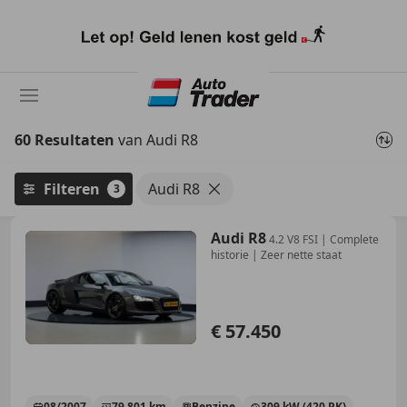
Ga
naar
hoofdinhoud
60 Resultaten
van Audi R8
Filteren
Audi R8
3
Audi R8
4.2 V8 FSI | Complete
historie | Zeer nette staat
€ 57.450
08/2007
79.801 km
Benzine
309 kW (420 PK)