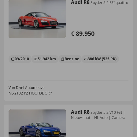
Audi R8
Spyder 5.2 FSI quattro
€ 89.950
09/2010
51.942 km
Benzine
386 kW (525 PK)
Van Driel Automotive
NL-2132 PZ HOOFDDORP
Audi R8
Spyder 5.2 V10 FSI |
Nieuwstaat | NL Auto | Camera