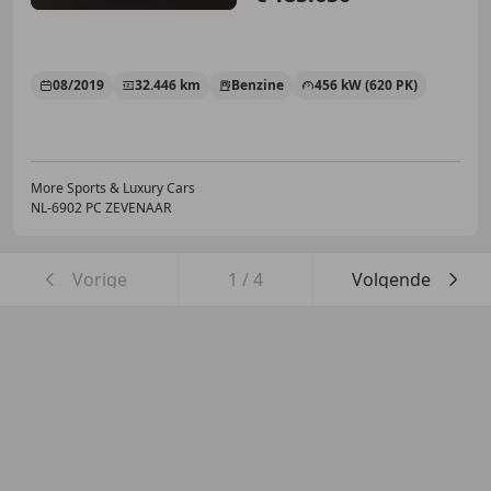
08/2019
32.446 km
Benzine
456 kW (620 PK)
More Sports & Luxury Cars
NL-6902 PC ZEVENAAR
Vorige
1
/
4
Volgende