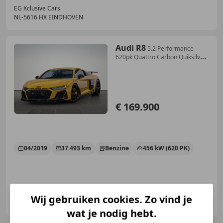
EG Xclusive Cars
NL-5616 HX EINDHOVEN
Audi R8
5.2 Performance
620pk Quattro Carbon Quiksilver
Vo
€ 169.900
04/2019
37.493 km
Benzine
456 kW (620 PK)
Dammers Auto's
Wij gebruiken cookies. Zo vind je
NL-4264 AT VEEN
wat je nodig hebt.