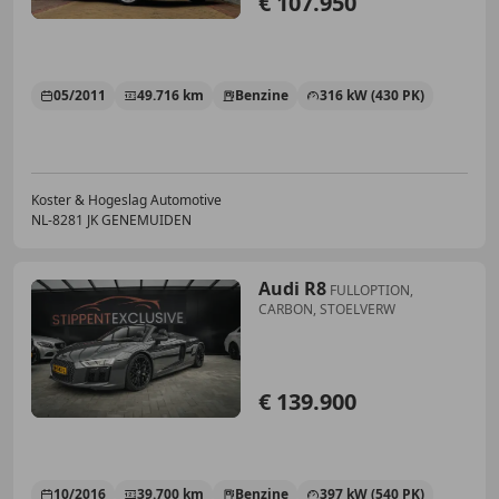
€ 107.950
05/2011
49.716 km
Benzine
316 kW (430 PK)
Koster & Hogeslag Automotive
NL-8281 JK GENEMUIDEN
Audi R8
FULLOPTION,
CARBON, STOELVERW
€ 139.900
10/2016
39.700 km
Benzine
397 kW (540 PK)