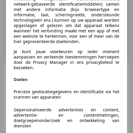
netwerk-gebaseerde identificatiemiddelen) samen
met andere informatie (bijv. browsertype en
informatie, taal, schermgrootte, ondersteunde
technologieën enz.) kunnen op uw apparaat worden
opgeslagen of gelezen om dat apparaat telkens
wanneer het verbinding maakt met een app of met
een website te herkennen, voor een of meer van de
hier gepresenteerde doeleinden.
Je kunt jouw voorkeuren op ieder moment
aanpassen en verleende toestemmingen herroepen
door de Privacy Manager in ons privacybeleid te
bezoeken.
Audi R8
V10 Plus - Spyder ABT
1 of 8
Doelen
Precieze geolocatiegegevens en identificatie via het
scannen van apparaten
€ 209.950
Gepersonaliseerde advertenties en content,
advertentie- en contentmetingen,
doelgroepenonderzoek en ontwikkeling van
03/2018
52.303 km
Benzine
467 kW (635 PK)
diensten