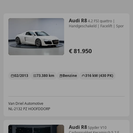
Audi R8
4.2 FSI quattro |
Handgeschakeld | Facelift | Spor
€ 81.950
02/2013
73.380 km
Benzine
316 kW (430 PK)
Van Driel Automotive
NL-2132 PZ HOOFDDORP
Audi R8
Spyder V10
Carbonpakket Keramisch 5.2 FSI