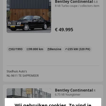
Bentley Continental
6.8
R V8 Turbo coupe / collectors item
€ 49.995
02/1993
99.800 km
Benzine
235 kW (320 PK)
Stadhuis Auto's
NL-9611 TE SAPPEMEER
Bentley Continental
R
6.75 V8 Youngtimer
Wij gebruiken cookies. Zo vind je