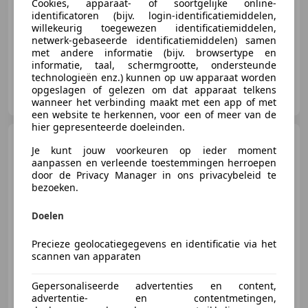
Cookies, apparaat- of soortgelijke online-
identificatoren (bijv. login-identificatiemiddelen,
12/2009
152.203 km
Benzine
423 kW (575 PK)
willekeurig toegewezen identificatiemiddelen,
netwerk-gebaseerde identificatiemiddelen) samen
met andere informatie (bijv. browsertype en
informatie, taal, schermgrootte, ondersteunde
technologieën enz.) kunnen op uw apparaat worden
HooG Selections B.V.
opgeslagen of gelezen om dat apparaat telkens
NL-2222 AH KATWIJK ZH
wanneer het verbinding maakt met een app of met
een website te herkennen, voor een of meer van de
hier gepresenteerde doeleinden.
Bentley Continental
Je kunt jouw voorkeuren op ieder moment
Continental R 1994
aanpassen en verleende toestemmingen herroepen
door de Privacy Manager in ons privacybeleid te
bezoeken.
Doelen
€ 54.950
Precieze geolocatiegegevens en identificatie via het
scannen van apparaten
08/1994
135.886 km
Benzine
286 kW (389 PK)
Gepersonaliseerde advertenties en content,
advertentie- en contentmetingen,