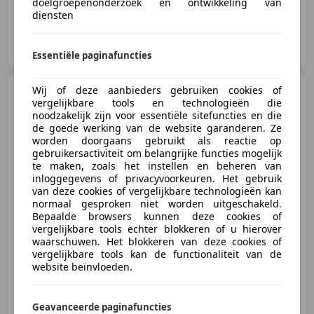
doelgroepenonderzoek en ontwikkeling van
diensten
Stoffels Classic Cars
NL-4451 HN HEINKENSZAND
Essentiële paginafuncties
Wij of deze aanbieders gebruiken cookies of
Bentley Continental
vergelijkbare tools en technologieën die
Flying Spur 6.0 W12
noodzakelijk zijn voor essentiële sitefuncties en die
de goede werking van de website garanderen. Ze
worden doorgaans gebruikt als reactie op
gebruikersactiviteit om belangrijke functies mogelijk
te maken, zoals het instellen en beheren van
€ 37.450
inloggegevens of privacyvoorkeuren. Het gebruik
van deze cookies of vergelijkbare technologieën kan
normaal gesproken niet worden uitgeschakeld.
Bepaalde browsers kunnen deze cookies of
vergelijkbare tools echter blokkeren of u hierover
03/2006
106.752 km
Benzine
413 kW (562 PK)
waarschuwen. Het blokkeren van deze cookies of
vergelijkbare tools kan de functionaliteit van de
website beïnvloeden.
West Auto's
Geavanceerde paginafuncties
NL-6545 AG NIJMEGEN