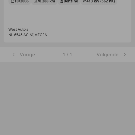
10/2006
70.288 km
Benzine
413 kW (562 PK)
West Auto's
NL-6545 AG NIJMEGEN
Vorige
1
/
1
Volgende