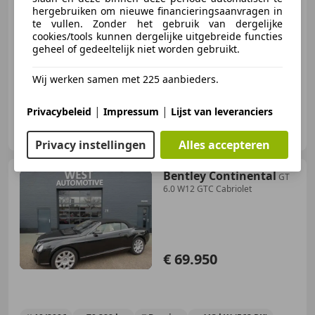
hergebruiken om nieuwe financieringsaanvragen in
te vullen. Zonder het gebruik van dergelijke
cookies/tools kunnen dergelijke uitgebreide functies
geheel of gedeeltelijk niet worden gebruikt.
03/1962
157.022 km
Benzine
128 kW (174 PK)
Wij werken samen met 225 aanbieders.
|
|
Privacybeleid
Impressum
Lijst van leveranciers
HooG Selections B.V.
NL-2222 AH KATWIJK ZH
Privacy instellingen
Alles accepteren
Bentley Continental
GT
6.0 W12 GTC Cabriolet
€ 69.950