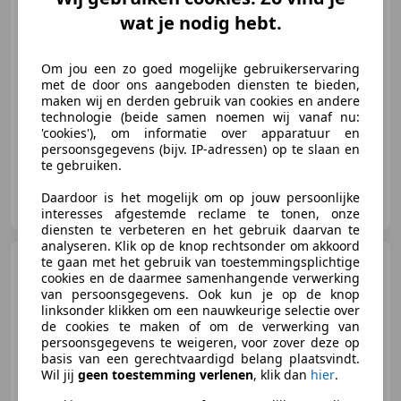
wat je nodig hebt.
€ 39.950
Om jou een zo goed mogelijke gebruikerservaring
met de door ons aangeboden diensten te bieden,
maken wij en derden gebruik van cookies en andere
02/1993
96.702 km
Benzine
235 kW (320 PK)
technologie (beide samen noemen wij vanaf nu:
'cookies'), om informatie over apparatuur en
persoonsgegevens (bijv. IP-adressen) op te slaan en
te gebruiken.
HooG Selections B.V.
Daardoor is het mogelijk om op jouw persoonlijke
NL-2222 AH KATWIJK ZH
interesses afgestemde reclame te tonen, onze
diensten te verbeteren en het gebruik daarvan te
analyseren. Klik op de knop rechtsonder om akkoord
Bentley Continental
te gaan met het gebruik van toestemmingsplichtige
6.0
cookies en de daarmee samenhangende verwerking
W12 Speed
van persoonsgegevens. Ook kun je op de knop
linksonder klikken om een nauwkeurige selectie over
de cookies te maken of om de verwerking van
persoonsgegevens te weigeren, voor zover deze op
€ 46.950
basis van een gerechtvaardigd belang plaatsvindt.
Wil jij
geen toestemming verlenen
, klik dan
hier
.