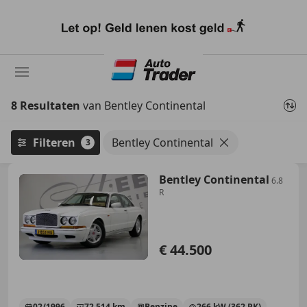
Ga
naar
hoofdinhoud
8 Resultaten
van Bentley Continental
Filteren
Bentley Continental
3
Bentley Continental
6.8
R
€ 44.500
02/1996
72.514 km
Benzine
266 kW (362 PK)