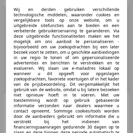
Wij en derden gebruiken verschillende
technologische middelen, waaronder cookies en
vergelijkbare tools op onze website, om u
uitgebreide sitefuncties aan te bieden en een
verbeterde gebruikerservaring te garanderen. Via
deze uitgebreide functionaliteiten maken we het
mogelijk om ons aanbod te personaliseren -
bijvoorbeeld om uw zoekopdrachten bij een later
bezoek voort te zetten, om u geschikte aanbiedingen
in uw regio te tonen of om gepersonaliseerde
advertenties en berichten te verstrekken en te
evalueren. Wij slaan uw e-mailadres lokaal op
wanneer u dit opgeeft voor opgeslagen
zoekopdrachten, favoriete voertuigen of in het kader
van de prijsbeoordeling. Dit vergemakkelijkt het
gebruik van de website, omdat u bij latere bezoeken
niet opnieuw hoeft in te voeren. Met uw
toestemming wordt op gebruik gebaseerde
Bentley Continental
S2
informatie verzonden naar dealers waarmee u
by H.J. Mulliner
contact opneemt. Sommige cookies/tools worden
door de aanbieders gebruikt om informatie die u
verstrekt bij het indienen van
financieringsaanvragen gedurende 30 dagen op te
€ 149.950
slaan en deze binnen deze periode automatisch te