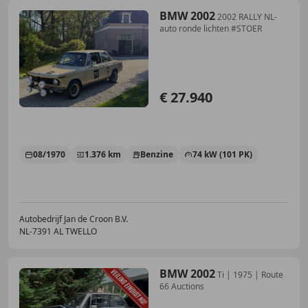
BMW 2002
2002 RALLY NL-
auto ronde lichten #STOER
€ 27.940
08/1970
1.376 km
Benzine
74 kW (101 PK)
Autobedrijf Jan de Croon B.V.
NL-7391 AL TWELLO
BMW 2002
Ti | 1975 | Route
66 Auctions