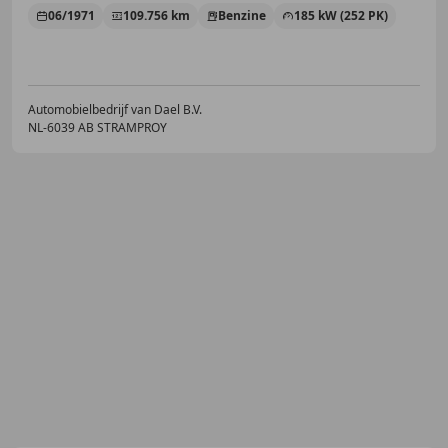
06/1971
109.756 km
Benzine
185 kW (252 PK)
Automobielbedrijf van Dael B.V.
NL-6039 AB STRAMPROY