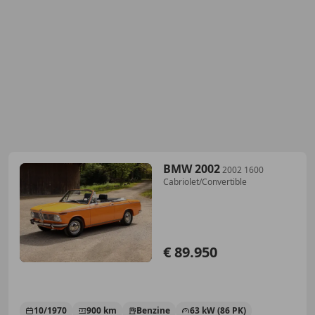
BMW 2002
2002 1600
Cabriolet/Convertible
€ 89.950
10/1970
900 km
Benzine
63 kW (86 PK)