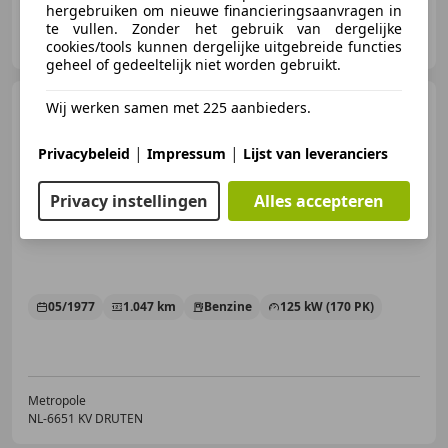
hergebruiken om nieuwe financieringsaanvragen in
Lux Storage
te vullen. Zonder het gebruik van dergelijke
NL-7609 RE ALMELO
cookies/tools kunnen dergelijke uitgebreide functies
geheel of gedeeltelijk niet worden gebruikt.
BMW 2002
Wij werken samen met 225 aanbieders.
Turbo M0899
|
|
Privacybeleid
Impressum
Lijst van leveranciers
Privacy instellingen
Alles accepteren
€ 125.000
05/1977
1.047 km
Benzine
125 kW (170 PK)
Metropole
NL-6651 KV DRUTEN