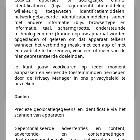
identificatoren (bijv. login-identificatiemiddelen,
willekeurig toegewezen identificatiemiddelen,
netwerk-gebaseerde identificatiemiddelen) samen
met andere informatie (bijv. browsertype en
informatie, taal, schermgrootte, ondersteunde
technologieën enz.) kunnen op uw apparaat worden
opgeslagen of gelezen om dat apparaat telkens
wanneer het verbinding maakt met een app of met
een website te herkennen, voor een of meer van de
hier gepresenteerde doeleinden.
Je kunt jouw voorkeuren op ieder moment
aanpassen en verleende toestemmingen herroepen
door de Privacy Manager in ons privacybeleid te
bezoeken.
Doelen
BMW 2002
Baur Cabriolet
Precieze geolocatiegegevens en identificatie via het
M0718
scannen van apparaten
Gepersonaliseerde advertenties en content,
advertentie- en contentmetingen,
doelgroepenonderzoek en ontwikkeling van