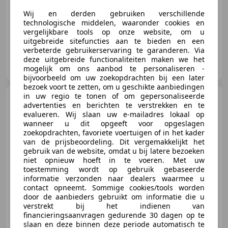
05/1973
61.349 km
Benzine
88 kW (120 PK)
Wij en derden gebruiken verschillende
technologische middelen, waaronder cookies en
vergelijkbare tools op onze website, om u
uitgebreide sitefuncties aan te bieden en een
verbeterde gebruikerservaring te garanderen. Via
Heijnen Cars & Classics
deze uitgebreide functionaliteiten maken we het
NL-4879 NM ETTEN-LEUR
mogelijk om ons aanbod te personaliseren -
bijvoorbeeld om uw zoekopdrachten bij een later
bezoek voort te zetten, om u geschikte aanbiedingen
in uw regio te tonen of om gepersonaliseerde
BMW 2002
2-Deurs Coach
advertenties en berichten te verstrekken en te
evalueren. Wij slaan uw e-mailadres lokaal op
wanneer u dit opgeeft voor opgeslagen
zoekopdrachten, favoriete voertuigen of in het kader
van de prijsbeoordeling. Dit vergemakkelijkt het
€ 60.000
gebruik van de website, omdat u bij latere bezoeken
niet opnieuw hoeft in te voeren. Met uw
toestemming wordt op gebruik gebaseerde
informatie verzonden naar dealers waarmee u
contact opneemt. Sommige cookies/tools worden
01/1975
39.515 km
Benzine
72 kW (98 PK)
door de aanbieders gebruikt om informatie die u
verstrekt bij het indienen van
financieringsaanvragen gedurende 30 dagen op te
slaan en deze binnen deze periode automatisch te