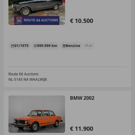
€ 10.500
01/1975
999.999 km
Benzine
-/-
Route 66 Auctions
NL-5145 NA WAALWIJK
BMW 2002
€ 11.900