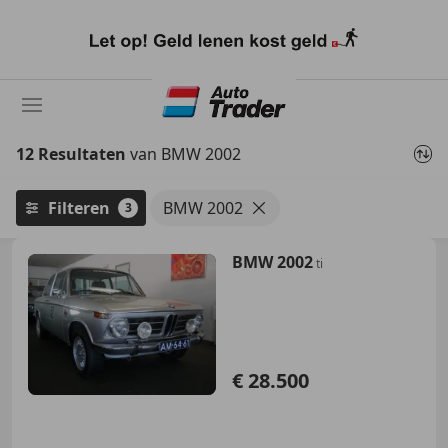
Ga
naar
hoofdinhoud
12 Resultaten
van BMW 2002
Filteren
BMW 2002
3
BMW 2002
ti
€ 28.500