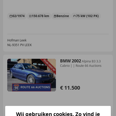
02/1974
150.678 km
Benzine
75 kW (102 PK)
Hofman Leek
NL-9351 PV LEEK
BMW 2002
Alpina B3 3.3
Cabrio | | Route 66 Auctions
€ 11.500
01/2002
999.999 km
Benzine
-/-
Wij gebruiken cookies. Zo vind je