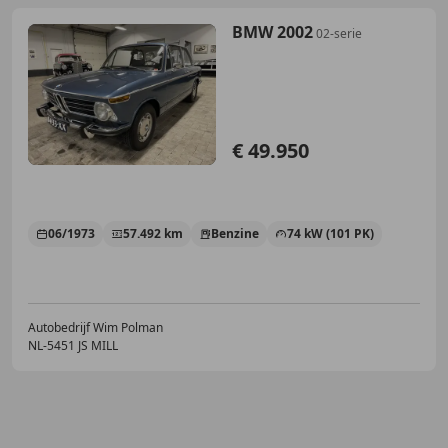
BMW 2002
02-serie
€ 49.950
06/1973
57.492 km
Benzine
74 kW (101 PK)
Autobedrijf Wim Polman
NL-5451 JS MILL