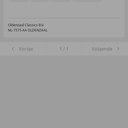
Oldenzaal Classics B.V.
NL-7575 AA OLDENZAAL
Vorige
1
/
1
Volgende