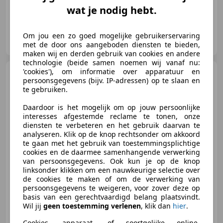
wat je nodig hebt.
Route 66 Auctions
Om jou een zo goed mogelijke gebruikerservaring
NL-5145 NA WAALWIJK
met de door ons aangeboden diensten te bieden,
maken wij en derden gebruik van cookies en andere
technologie (beide samen noemen wij vanaf nu:
'cookies'), om informatie over apparatuur en
BMW 2002
Turbo
persoonsgegevens (bijv. IP-adressen) op te slaan en
te gebruiken.
Daardoor is het mogelijk om op jouw persoonlijke
interesses afgestemde reclame te tonen, onze
€ 149.950
diensten te verbeteren en het gebruik daarvan te
analyseren. Klik op de knop rechtsonder om akkoord
te gaan met het gebruik van toestemmingsplichtige
cookies en de daarmee samenhangende verwerking
van persoonsgegevens. Ook kun je op de knop
01/1974
47.070 km
Benzine
125 kW (170 PK)
linksonder klikken om een nauwkeurige selectie over
de cookies te maken of om de verwerking van
persoonsgegevens te weigeren, voor zover deze op
basis van een gerechtvaardigd belang plaatsvindt.
Wil jij
geen toestemming verlenen
, klik dan
hier
.
HooG Selections B.V.
NL-2222 AH KATWIJK ZH
Cookies, apparaat- of soortgelijke online-