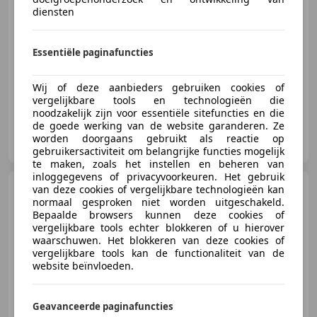
€ 34.800
diensten
Essentiële paginafuncties
01/1972
68.331 km
Benzine
83 kW (113 PK)
Wij of deze aanbieders gebruiken cookies of
vergelijkbare tools en technologieën die
noodzakelijk zijn voor essentiële sitefuncties en die
de goede werking van de website garanderen. Ze
Metropole
worden doorgaans gebruikt als reactie op
NL-6651 KV DRUTEN
gebruikersactiviteit om belangrijke functies mogelijk
te maken, zoals het instellen en beheren van
inloggegevens of privacyvoorkeuren. Het gebruik
BMW 2002
van deze cookies of vergelijkbare technologieën kan
02-serie Touring
normaal gesproken niet worden uitgeschakeld.
Bepaalde browsers kunnen deze cookies of
vergelijkbare tools echter blokkeren of u hierover
waarschuwen. Het blokkeren van deze cookies of
vergelijkbare tools kan de functionaliteit van de
website beïnvloeden.
€ 22.495
Geavanceerde paginafuncties