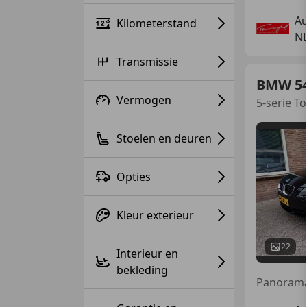
Au
Kilometerstand
N
Transmissie
BMW 5
Vermogen
5-serie T
Stoelen en deuren
Opties
Kleur exterieur
22
Interieur en
bekleding