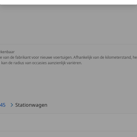
ekenbaar
ie van de fabrikant voor nieuwe voertuigen. Afhankelijk van de kilometerstand, het 
 kan de radius van occasies aanzienlijk variëren.
45
Stationwagen