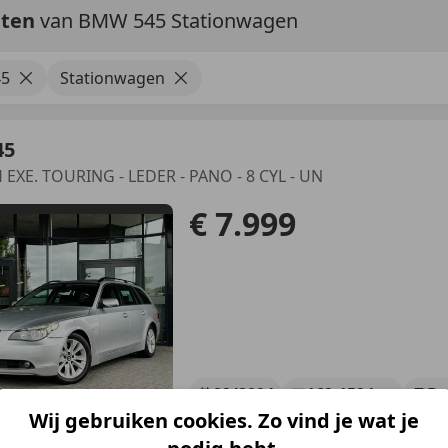
aten
van BMW 545 Stationwagen
5
Stationwagen
45
 EXE. TOURING - LEDER - PANO - 8 CYL - UN
€ 7.999
09/2004
169.159 km
Be
Wij gebruiken cookies. Zo vind je wat je