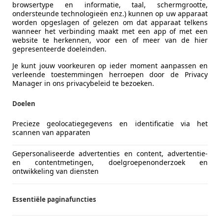
to Garderen B.V.
browsertype en informatie, taal, schermgrootte,
L-3886 PD GARDEREN
ondersteunde technologieën enz.) kunnen op uw apparaat
worden opgeslagen of gelezen om dat apparaat telkens
wanneer het verbinding maakt met een app of met een
website te herkennen, voor een of meer van de hier
45
gepresenteerde doeleinden.
ouring 545i V8 High Executive 2004 Dealer
Je kunt jouw voorkeuren op ieder moment aanpassen en
verleende toestemmingen herroepen door de Privacy
€ 9.950
Manager in ons privacybeleid te bezoeken.
Doelen
Precieze geolocatiegegevens en identificatie via het
scannen van apparaten
Gepersonaliseerde advertenties en content, advertentie-
en contentmetingen, doelgroepenonderzoek en
06/2004
237.575 km
Be
ontwikkeling van diensten
tobedrijf Huisman De Graaf
Essentiële paginafuncties
L-7961 EA RUINERWOLD