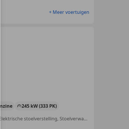
+ Meer voertuigen
nzine
245 kW (333 PK)
Panorama dak, Centrale deurvergrendeling met afstandsbediening, Elektrische stoelverstelling, Stoelverwarming, Centrale vergrendeling, Navigatiesysteem, Automatische klimaatregeling, Radio