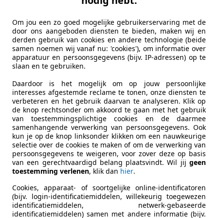
nodig hebt.
tobedrijf Temminghoff B.V.
Om jou een zo goed mogelijke gebruikerservaring met de
L-7483 PE HAAKSBERGEN
door ons aangeboden diensten te bieden, maken wij en
derden gebruik van cookies en andere technologie (beide
samen noemen wij vanaf nu: 'cookies'), om informatie over
apparatuur en persoonsgegevens (bijv. IP-adressen) op te
45
slaan en te gebruiken.
ouring 545i Automaat / Leder / Panoramada
Daardoor is het mogelijk om op jouw persoonlijke
€ 6.900
interesses afgestemde reclame te tonen, onze diensten te
verbeteren en het gebruik daarvan te analyseren. Klik op
de knop rechtsonder om akkoord te gaan met het gebruik
van toestemmingsplichtige cookies en de daarmee
samenhangende verwerking van persoonsgegevens. Ook
kun je op de knop linksonder klikken om een nauwkeurige
selectie over de cookies te maken of om de verwerking van
persoonsgegevens te weigeren, voor zover deze op basis
van een gerechtvaardigd belang plaatsvindt. Wil jij
geen
toestemming verlenen
, klik dan
hier
.
05/2004
266.304 km
Be
Cookies, apparaat- of soortgelijke online-identificatoren
(bijv. login-identificatiemiddelen, willekeurig toegewezen
identificatiemiddelen, netwerk-gebaseerde
identificatiemiddelen) samen met andere informatie (bijv.