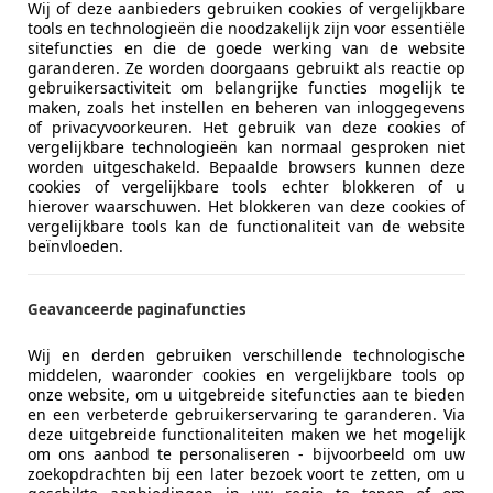
Wij of deze aanbieders gebruiken cookies of vergelijkbare
tools en technologieën die noodzakelijk zijn voor essentiële
sitefuncties en die de goede werking van de website
garanderen. Ze worden doorgaans gebruikt als reactie op
gebruikersactiviteit om belangrijke functies mogelijk te
maken, zoals het instellen en beheren van inloggegevens
of privacyvoorkeuren. Het gebruik van deze cookies of
vergelijkbare technologieën kan normaal gesproken niet
worden uitgeschakeld. Bepaalde browsers kunnen deze
cookies of vergelijkbare tools echter blokkeren of u
hierover waarschuwen. Het blokkeren van deze cookies of
vergelijkbare tools kan de functionaliteit van de website
beïnvloeden.
Geavanceerde paginafuncties
45
Wij en derden gebruiken verschillende technologische
ouring 545i | M-Sport | Aut | Pano | Youn
middelen, waaronder cookies en vergelijkbare tools op
onze website, om u uitgebreide sitefuncties aan te bieden
€ 17.995
en een verbeterde gebruikerservaring te garanderen. Via
deze uitgebreide functionaliteiten maken we het mogelijk
om ons aanbod te personaliseren - bijvoorbeeld om uw
zoekopdrachten bij een later bezoek voort te zetten, om u