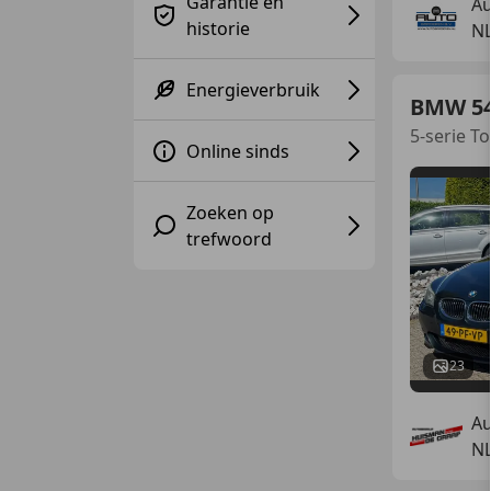
Garantie en
Au
historie
N
Energieverbruik
BMW 5
5-serie T
Online sinds
Zoeken op
trefwoord
23
Au
N