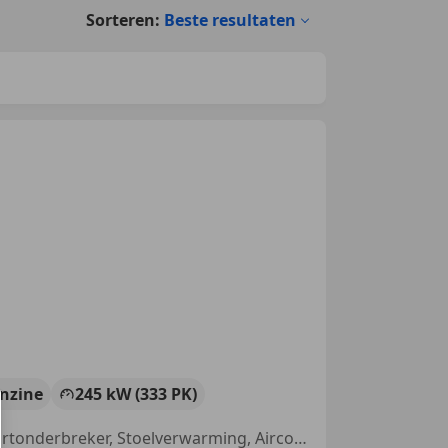
Sorteren:
Beste resultaten
nzine
245 kW (333 PK)
Panorama dak, Automatische klimaatregeling, Lederen stuurwiel, Startonderbreker, Stoelverwarming, Airconditioning, Centrale deurvergrendeling met afstandsbediening, Stuurwielverwarming