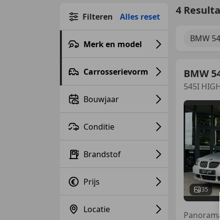
4 Result
Filteren
Alles reset
BMW 54
Merk en model
Carrosserievorm
BMW 5
545I HIGH
Bouwjaar
Conditie
Brandstof
Prijs
35
Locatie