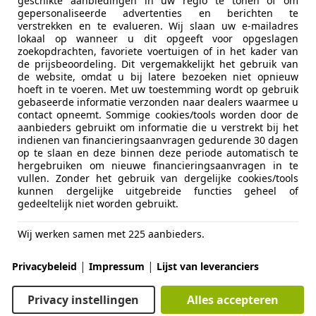
geschikte aanbiedingen in uw regio te tonen of om
gepersonaliseerde advertenties en berichten te
verstrekken en te evalueren. Wij slaan uw e-mailadres
lokaal op wanneer u dit opgeeft voor opgeslagen
zoekopdrachten, favoriete voertuigen of in het kader van
de prijsbeoordeling. Dit vergemakkelijkt het gebruik van
06/2005
120.557 km
Be
de website, omdat u bij latere bezoeken niet opnieuw
hoeft in te voeren. Met uw toestemming wordt op gebruik
gebaseerde informatie verzonden naar dealers waarmee u
n Auto's
contact opneemt. Sommige cookies/tools worden door de
AW OSS
aanbieders gebruikt om informatie die u verstrekt bij het
indienen van financieringsaanvragen gedurende 30 dagen
op te slaan en deze binnen deze periode automatisch te
hergebruiken om nieuwe financieringsaanvragen in te
Vorige
1
Volgen
vullen. Zonder het gebruik van dergelijke cookies/tools
kunnen dergelijke uitgebreide functies geheel of
gedeeltelijk niet worden gebruikt.
Wij werken samen met 225 aanbieders.
|
|
Privacybeleid
Impressum
Lijst van leveranciers
Privacy instellingen
Alles accepteren