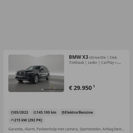
BMW X3
xDrive30e | Elek.
Trekhaak | Leder | CarPlay +
NAV
€ 29.950
1
05/2022
145.100 km
Elektro/Benzine
215 kW (292 PK)
Garantie, Alarm, Parkeerhulp met camera, Sportstoelen, Airbag bestuurder, Getinte ramen, Geheel digitaal combi-instrument, Stoelverwarming