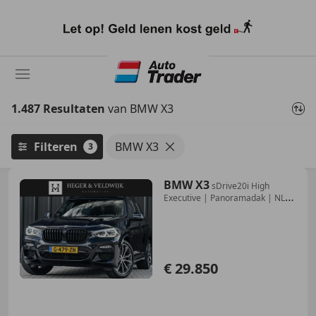
Ga
naar
hoofdinhoud
1.487 Resultaten
van BMW X3
Filteren
BMW X3
3
BMW X3
sDrive20i High
Executive | Panoramadak | NL-
Auto |
€ 29.850