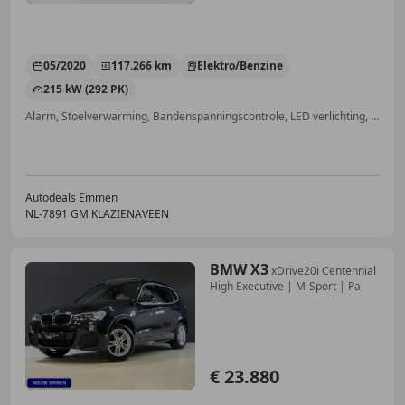
05/2020
117.266 km
Elektro/Benzine
215 kW (292 PK)
Alarm, Stoelverwarming, Bandenspanningscontrole, LED verlichting, Navigatiesysteem, Geheel digitaal combi-instrument, Parkeerhulp voor, 4x4
Autodeals Emmen
NL-7891 GM KLAZIENAVEEN
BMW X3
xDrive20i Centennial
High Executive | M-Sport | Pa
€ 23.880