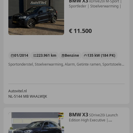
BMW X3
xDrive20i M-Sport |
Sportleder | Stoelverwarming |
€ 11.500
01/2014
223.961 km
Benzine
135 kW (184 PK)
Sportonderstel, Stoelverwarming, Alarm, Getinte ramen, Sportstoelen, Bi-Xenon koplampen, Lederen stuurwiel, Navigatiesysteem
Autovitel.nl
NL-5144 MB WAALWIJK
BMW X3
SDrive20i Launch
Edition High Executive |
Panorama