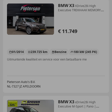
BMW X3
XDrive28i High
Executive TREKHAAK MEMORY
CAMERA CL
€ 11.749
01/2014
239.725 km
Benzine
180 kW (245 PK)
Uitmuntende kwaliteit en service voor een betaalbare me
Pieterson Auto's B.V.
NL-7327 JZ APELDOORN
BMW X3
xDrive28i High
Executive M-Sport | Pano |
Cruise |