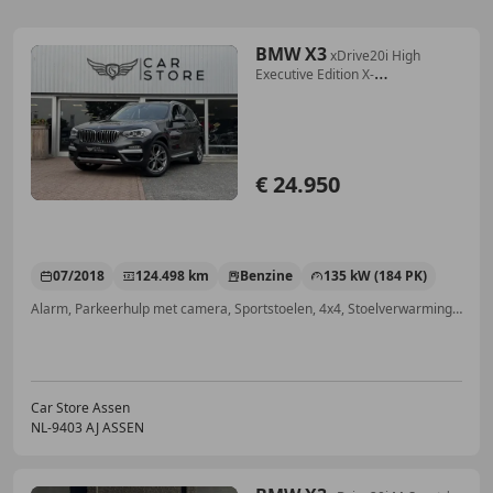
BMW X3
xDrive20i High
Executive Edition X-
LINE|LED|NAV|ST
€ 24.950
07/2018
124.498 km
Benzine
135 kW (184 PK)
Alarm, Parkeerhulp met camera, Sportstoelen, 4x4, Stoelverwarming, Boordcomputer, Geheel digitaal combi-instrument, LED verlichting
Car Store Assen
NL-9403 AJ ASSEN