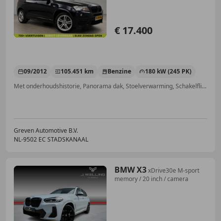
€ 17.400
09/2012
105.451 km
Benzine
180 kW (245 PK)
Met onderhoudshistorie, Panorama dak, Stoelverwarming, Schakelflippers, 4x4, Parkeerhulp voor, Start/Stop-systeem, Bluetooth
Greven Automotive B.V.
NL-9502 EC STADSKANAAL
BMW X3
xDrive30e M-sport
memory / 20 inch / camera