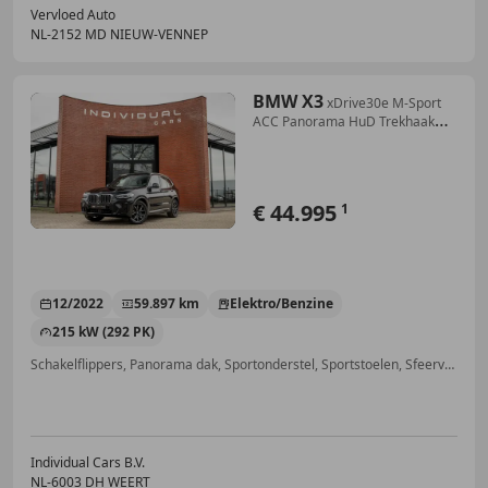
Vervloed Auto
NL-2152 MD NIEUW-VENNEP
BMW X3
xDrive30e M-Sport
ACC Panorama HuD Trekhaak
Leder
€ 44.995
1
12/2022
59.897 km
Elektro/Benzine
215 kW (292 PK)
Schakelflippers, Panorama dak, Sportonderstel, Sportstoelen, Sfeerverlichting, Head-up display, 4x4, Trekhaak
Individual Cars B.V.
NL-6003 DH WEERT