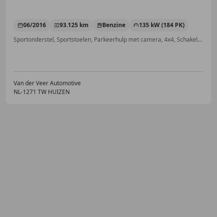
06/2016
93.125 km
Benzine
135 kW (184 PK)
Sportonderstel, Sportstoelen, Parkeerhulp met camera, 4x4, Schakelflippers, Stoelverwarming, Trekhaak, Alarm
Van der Veer Automotive
NL-1271 TW HUIZEN