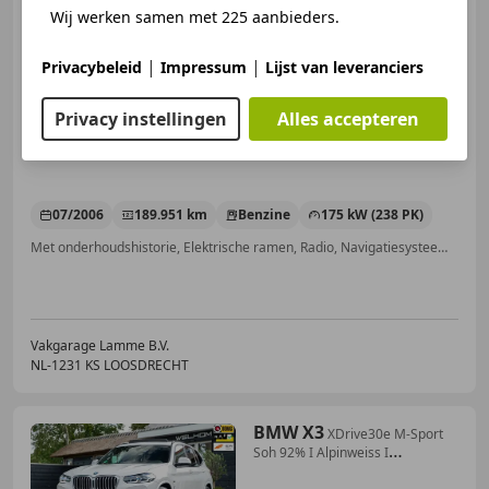
automaat , leer , panoramadak
Wij werken samen met 225 aanbieders.
|
|
Privacybeleid
Impressum
Lijst van leveranciers
Privacy instellingen
Alles accepteren
€ 6.950
07/2006
189.951 km
Benzine
175 kW (238 PK)
Met onderhoudshistorie, Elektrische ramen, Radio, Navigatiesysteem, Alarm, Spoiler, Electronic Stability Program, Airconditioning
Vakgarage Lamme B.V.
NL-1231 KS LOOSDRECHT
BMW X3
XDrive30e M-Sport
Soh 92% I Alpinweiss I
Panoramad