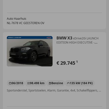
Auto Haarhuis
NL-7678 VC GEESTEREN OV
BMW X3
xDrive20i LAUNCH
EDITION HIGH EXECUTIVE -
PANO.DAK|
€ 29.745
1
06/2018
98.498 km
Benzine
135 kW (184 PK)
Sportonderstel, Sportstoelen, Alarm, Garantie, 4x4, Schakelflippers, Head-up display, Stoelverwarming