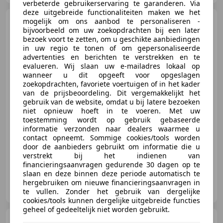
verbeterde gebruikerservaring te garanderen. Via
deze uitgebreide functionaliteiten maken we het
BMW X3
mogelijk om ons aanbod te personaliseren -
sDrive20i High
bijvoorbeeld om uw zoekopdrachten bij een later
Executive M-Sport Centennial |
Orig
bezoek voort te zetten, om u geschikte aanbiedingen
in uw regio te tonen of om gepersonaliseerde
advertenties en berichten te verstrekken en te
evalueren. Wij slaan uw e-mailadres lokaal op
wanneer u dit opgeeft voor opgeslagen
€ 19.500
zoekopdrachten, favoriete voertuigen of in het kader
van de prijsbeoordeling. Dit vergemakkelijkt het
gebruik van de website, omdat u bij latere bezoeken
niet opnieuw hoeft in te voeren. Met uw
toestemming wordt op gebruik gebaseerde
06/2016
164.891 km
Benzine
135 kW (184 PK)
informatie verzonden naar dealers waarmee u
Sportonderstel, Sportstoelen, Garantie, Navigatiesysteem, Stoelverwarming, Open dak, Elektrische achterklep, Getinte ramen
contact opneemt. Sommige cookies/tools worden
door de aanbieders gebruikt om informatie die u
verstrekt bij het indienen van
financieringsaanvragen gedurende 30 dagen op te
slaan en deze binnen deze periode automatisch te
Carteliér B.V.
hergebruiken om nieuwe financieringsaanvragen in
NL-7461 JC RIJSSEN
te vullen. Zonder het gebruik van dergelijke
cookies/tools kunnen dergelijke uitgebreide functies
geheel of gedeeltelijk niet worden gebruikt.
BMW X3
3.0i Business Line,