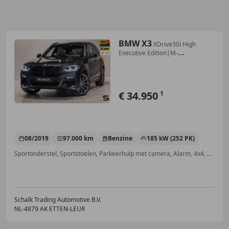
BMW X3
XDrive30i High
Executive Edition|M-
sport|Pano|Lede
€ 34.950
1
08/2019
97.000 km
Benzine
185 kW (252 PK)
Sportonderstel, Sportstoelen, Parkeerhulp met camera, Alarm, 4x4, 360° camera, Dodehoekdetectie, Inductieladen voor smartphones
Schalk Trading Automotive B.V.
NL-4879 AK ETTEN-LEUR