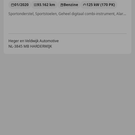
01/2020
93.162 km
Benzine
125 kW (170 PK)
Sportonderstel, Sportstoelen, Geheel digitaal combi-instrument, Alarm, Schakelflippers, Getinte ramen, Parkeerhulp met camera, Open dak
Heger en Veldwijk Automotive
NL-3845 MB HARDERWIJK