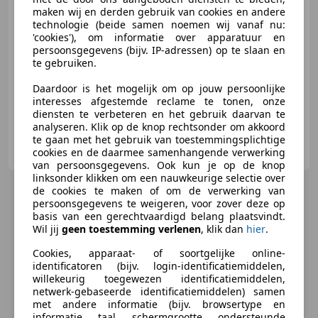
maken wij en derden gebruik van cookies en andere
technologie (beide samen noemen wij vanaf nu:
'cookies'), om informatie over apparatuur en
persoonsgegevens (bijv. IP-adressen) op te slaan en
06/2017
89.538 km
Benzine
135 kW (184 PK)
te gebruiken.
Alarm, Sportstoelen, 4x4, Stoelverwarming, LED verlichting, Getinte ramen, Parkeerhulp voor, Cruise control
Daardoor is het mogelijk om op jouw persoonlijke
interesses afgestemde reclame te tonen, onze
diensten te verbeteren en het gebruik daarvan te
analyseren. Klik op de knop rechtsonder om akkoord
te gaan met het gebruik van toestemmingsplichtige
Van der Veer Automotive
cookies en de daarmee samenhangende verwerking
NL-1271 TW HUIZEN
van persoonsgegevens. Ook kun je op de knop
linksonder klikken om een nauwkeurige selectie over
de cookies te maken of om de verwerking van
persoonsgegevens te weigeren, voor zover deze op
basis van een gerechtvaardigd belang plaatsvindt.
Wil jij
geen toestemming verlenen
, klik dan
hier
.
Cookies, apparaat- of soortgelijke online-
identificatoren (bijv. login-identificatiemiddelen,
willekeurig toegewezen identificatiemiddelen,
netwerk-gebaseerde identificatiemiddelen) samen
met andere informatie (bijv. browsertype en
informatie, taal, schermgrootte, ondersteunde