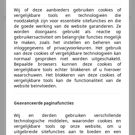
Der Wagen B.V.
NL-3846 CL HARDERWIJK
Wij of deze aanbieders gebruiken cookies of
vergelijkbare tools en technologieën die
noodzakelijk zijn voor essentiële sitefuncties en die
de goede werking van de website garanderen. Ze
BMW X3
xDrive 20i M Sport
worden doorgaans gebruikt als reactie op
gebruikersactiviteit om belangrijke functies mogelijk
te maken, zoals het instellen en beheren van
inloggegevens of privacyvoorkeuren. Het gebruik
van deze cookies of vergelijkbare technologieën kan
normaal gesproken niet worden uitgeschakeld.
€ 24.449
Bepaalde browsers kunnen deze cookies of
vergelijkbare tools echter blokkeren of u hierover
waarschuwen. Het blokkeren van deze cookies of
vergelijkbare tools kan de functionaliteit van de
website beïnvloeden.
06/2018
129.768 km
Benzine
135 kW (184 PK)
21 dagen geld-terug-garantie, inclusief 1 jaar garantie
Geavanceerde paginafuncties
Wij en derden gebruiken verschillende
technologische middelen, waaronder cookies en
Autohero Nederland
vergelijkbare tools op onze website, om u
NL-1101 CL AMSTERDAM
uitgebreide sitefuncties aan te bieden en een