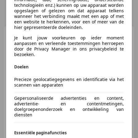
technologieën enz.) kunnen op uw apparaat worden
opgeslagen of gelezen om dat apparaat telkens
wanneer het verbinding maakt met een app of met
een website te herkennen, voor een of meer van de
hier gepresenteerde doeleinden.
BMW X3
xDrive30e M SPORT
Je kunt jouw voorkeuren op ieder moment
PLUS / BLACK PACK / PANODAK /
aanpassen en verleende toestemmingen herroepen
HE
door de Privacy Manager in ons privacybeleid te
bezoeken.
Doelen
€ 45.500
1
Precieze geolocatiegegevens en identificatie via het
scannen van apparaten
11/2023
79.369 km
Elektro/Benzine
Gepersonaliseerde advertenties en content,
advertentie- en contentmetingen,
215 kW (292 PK)
doelgroepenonderzoek en ontwikkeling van
Schakelflippers, Panorama dak, Sportpakket, Sportstoelen, Alarm, Garantie, Parkeerhulp met camera, Head-up display
diensten
Essentiële paginafuncties