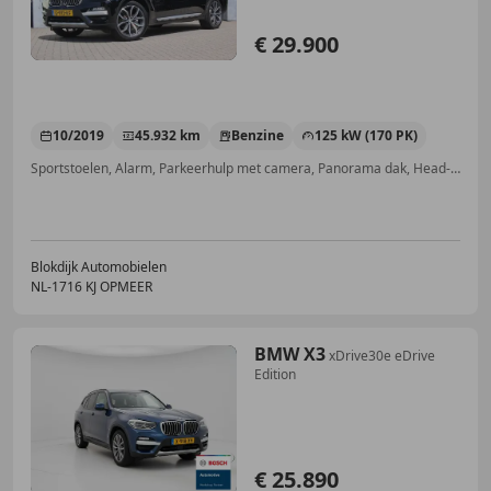
€ 29.900
10/2019
45.932 km
Benzine
125 kW (170 PK)
Sportstoelen, Alarm, Parkeerhulp met camera, Panorama dak, Head-up display, Stoelverwarming, Stuurwielverwarming, Bochtverlichting
Blokdijk Automobielen
NL-1716 KJ OPMEER
BMW X3
xDrive30e eDrive
Edition
€ 25.890