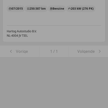
07/2015
250.587 km
Benzine
203 kW (276 PK)
Hartog Autostudio B.V.
NL-4004 JV TIEL
Vorige
1
/
1
Volgende