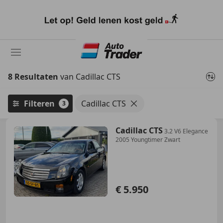
Ga
naar
hoofdinhoud
8 Resultaten
van Cadillac CTS
Filteren
Cadillac CTS
3
Cadillac CTS
3.2 V6 Elegance
2005 Youngtimer Zwart
€ 5.950