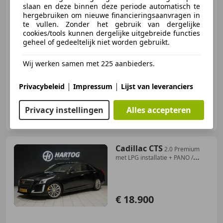
slaan en deze binnen deze periode automatisch te
hergebruiken om nieuwe financieringsaanvragen in
€ 3.750
te vullen. Zonder het gebruik van dergelijke
cookies/tools kunnen dergelijke uitgebreide functies
geheel of gedeeltelijk niet worden gebruikt.
01/2005
219.978 km
Benzine
133 kW (181 PK)
Wij werken samen met 225 aanbieders.
|
|
Privacybeleid
Impressum
Lijst van leveranciers
Carteam Auto Verdel
Privacy instellingen
Alles accepteren
NL-2371 BP ROELOFARENDSVEEN
Cadillac CTS
2.0 Premium
met LPG installatie + PANO /
STOELVERK
€ 18.900