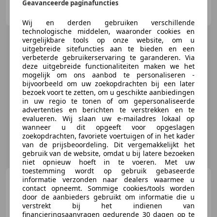
Geavanceerde paginafuncties
JS Auto's
NL-7903 BB HOOGEVEEN
Wij en derden gebruiken verschillende
technologische middelen, waaronder cookies en
vergelijkbare tools op onze website, om u
uitgebreide sitefuncties aan te bieden en een
verbeterde gebruikerservaring te garanderen. Via
deze uitgebreide functionaliteiten maken we het
mogelijk om ons aanbod te personaliseren -
bijvoorbeeld om uw zoekopdrachten bij een later
bezoek voort te zetten, om u geschikte aanbiedingen
in uw regio te tonen of om gepersonaliseerde
advertenties en berichten te verstrekken en te
evalueren. Wij slaan uw e-mailadres lokaal op
wanneer u dit opgeeft voor opgeslagen
zoekopdrachten, favoriete voertuigen of in het kader
van de prijsbeoordeling. Dit vergemakkelijkt het
gebruik van de website, omdat u bij latere bezoeken
niet opnieuw hoeft in te voeren. Met uw
toestemming wordt op gebruik gebaseerde
Cadillac CTS
informatie verzonden naar dealers waarmee u
2.6 V6 Sport
contact opneemt. Sommige cookies/tools worden
Luxury Airco, Leder,Trekhaak,
door de aanbieders gebruikt om informatie die u
Leder A
verstrekt bij het indienen van
financieringsaanvragen gedurende 30 dagen op te