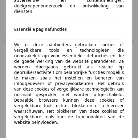
advertentie- en contentmetingen,
doelgroepenonderzoek en ontwikkeling van
diensten
Pieterson Auto's B.V.
Essentiële paginafuncties
NL-7327 JZ APELDOORN
Wij of deze aanbieders gebruiken cookies of
Cadillac CTS
vergelijkbare tools en technologieën die
3.2 V6 Elegance
noodzakelijk zijn voor essentiële sitefuncties en die
de goede werking van de website garanderen. Ze
worden doorgaans gebruikt als reactie op
gebruikersactiviteit om belangrijke functies mogelijk
te maken, zoals het instellen en beheren van
inloggegevens of privacyvoorkeuren. Het gebruik
€ 2.450
van deze cookies of vergelijkbare technologieën kan
normaal gesproken niet worden uitgeschakeld.
Bepaalde browsers kunnen deze cookies of
vergelijkbare tools echter blokkeren of u hierover
waarschuwen. Het blokkeren van deze cookies of
01/2007
281.490 km
Benzine
160 kW (218 PK)
vergelijkbare tools kan de functionaliteit van de
website beïnvloeden.