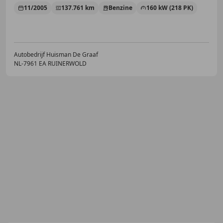
11/2005
137.761 km
Benzine
160 kW (218 PK)
Autobedrijf Huisman De Graaf
NL-7961 EA RUINERWOLD