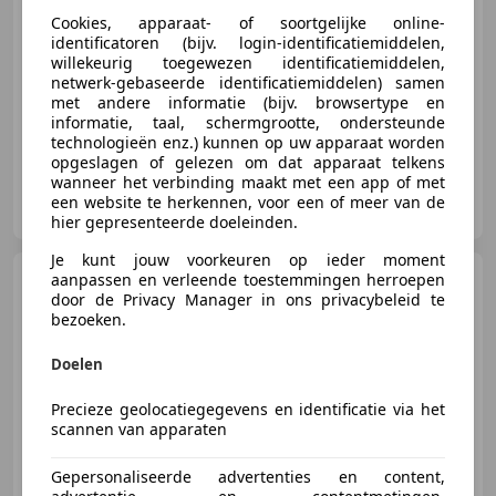
Cookies, apparaat- of soortgelijke online-
identificatoren (bijv. login-identificatiemiddelen,
willekeurig toegewezen identificatiemiddelen,
netwerk-gebaseerde identificatiemiddelen) samen
06/2013
215.790 km
Benzine
198 kW (269 PK)
met andere informatie (bijv. browsertype en
informatie, taal, schermgrootte, ondersteunde
technologieën enz.) kunnen op uw apparaat worden
opgeslagen of gelezen om dat apparaat telkens
wanneer het verbinding maakt met een app of met
HJM Mulder Auto's
een website te herkennen, voor een of meer van de
NL-7331 HK APELDOORN
hier gepresenteerde doeleinden.
Je kunt jouw voorkeuren op ieder moment
Cadillac CTS
aanpassen en verleende toestemmingen herroepen
3.6 V6 Sport
door de Privacy Manager in ons privacybeleid te
Luxury NAP MEMORY ZEER
NETJES
bezoeken.
Doelen
€ 24.950
Precieze geolocatiegegevens en identificatie via het
scannen van apparaten
Gepersonaliseerde advertenties en content,
10/2012
125.665 km
Benzine
237 kW (322 PK)