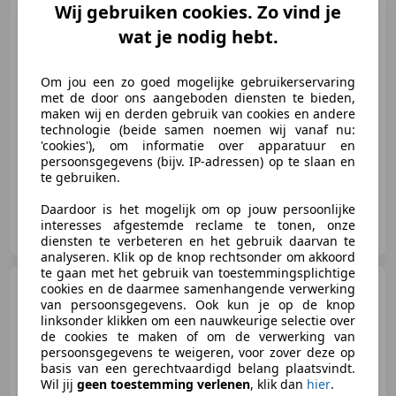
Wij gebruiken cookies. Zo vind je
wat je nodig hebt.
€ 2.499
Om jou een zo goed mogelijke gebruikerservaring
met de door ons aangeboden diensten te bieden,
maken wij en derden gebruik van cookies en andere
technologie (beide samen noemen wij vanaf nu:
07/2004
211.222 km
Benzine
160 kW (218 PK)
'cookies'), om informatie over apparatuur en
persoonsgegevens (bijv. IP-adressen) op te slaan en
te gebruiken.
Daardoor is het mogelijk om op jouw persoonlijke
Cardepot
interesses afgestemde reclame te tonen, onze
NL-5048 AZ TILBURG
diensten te verbeteren en het gebruik daarvan te
analyseren. Klik op de knop rechtsonder om akkoord
te gaan met het gebruik van toestemmingsplichtige
Cadillac CTS
cookies en de daarmee samenhangende verwerking
3.0 V6 SPORT V-
PAKKET, VOL OPTIES, ZEER
van persoonsgegevens. Ook kun je op de knop
UNIEK, ETC
linksonder klikken om een nauwkeurige selectie over
de cookies te maken of om de verwerking van
persoonsgegevens te weigeren, voor zover deze op
basis van een gerechtvaardigd belang plaatsvindt.
Wil jij
geen toestemming verlenen
, klik dan
hier
.
€ 13.950