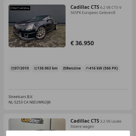
Cadillac CTS
6.2 V8 CTS-V
565PK Europees Geleverd!
€ 36.950
07/2010
136.963 km
Benzine
416 kW (566 PK)
Streetcars B.V.
NL-5253 CA NIEUWKUIJK
Cadillac CTS
3.2 V6 Leuke
Stoere wagen