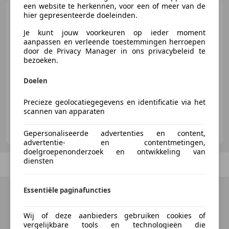
een website te herkennen, voor een of meer van de
Cadillac Eldorado
'73
hier gepresenteerde doeleinden.
CH3101
Je kunt jouw voorkeuren op ieder moment
aanpassen en verleende toestemmingen herroepen
door de Privacy Manager in ons privacybeleid te
bezoeken.
€ 16.000
Doelen
01/1973
7.417 km
Benzine
142 kW (193 PK)
Precieze geolocatiegegevens en identificatie via het
scannen van apparaten
Oldtimerfarm BV
BE-9880 Aalter
Gepersonaliseerde advertenties en content,
advertentie- en contentmetingen,
doelgroepenonderzoek en ontwikkeling van
diensten
Vorige
1
/
1
Volgende
Essentiële paginafuncties
Wij of deze aanbieders gebruiken cookies of
vergelijkbare tools en technologieën die