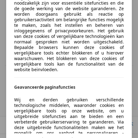
noodzakelijk zijn voor essentiële sitefuncties en die
de goede werking van de website garanderen. Ze
worden doorgaans gebruikt als reactie op
gebruikersactiviteit om belangrijke functies mogelijk
te maken, zoals het instellen en beheren van
inloggegevens of privacyvoorkeuren. Het gebruik
van deze cookies of vergelijkbare technologieën kan
normaal gesproken niet worden uitgeschakeld.
Bepaalde browsers kunnen deze cookies of
vergelijkbare tools echter blokkeren of u hierover
waarschuwen. Het blokkeren van deze cookies of
vergelijkbare tools kan de functionaliteit van de
website beïnvloeden.
BTW verrekenbaar
Specificatie van de fabrikant voor nieuwe voertuigen. Afhankelijk van de
kilometerstand, het rijgedrag, de leeftijd van de batterij en het
Geavanceerde paginafuncties
laadgedrag, kan de radius van occasies aanzienlijk variëren.
Wij en derden gebruiken verschillende
technologische middelen, waaronder cookies en
Cadillac
Eldorado
vergelijkbare tools op onze website, om u
uitgebreide sitefuncties aan te bieden en een
verbeterde gebruikerservaring te garanderen. Via
Naar boven
deze uitgebreide functionaliteiten maken we het
mogelijk om ons aanbod te personaliseren -