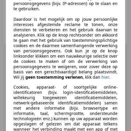
persoonsgegevens (bijv. IP-adressen) op te slaan en
01/1973
22.436 km
Benzine
125 kW (170 PK)
te gebruiken.
Daardoor is het mogelijk om op jouw persoonlijke
interesses afgestemde reclame te tonen, onze
diensten te verbeteren en het gebruik daarvan te
H. Mostert Cars
analyseren. Klik op de knop rechtsonder om akkoord
NL-3044 AN ROTTERDAM
te gaan met het gebruik van toestemmingsplichtige
cookies en de daarmee samenhangende verwerking
van persoonsgegevens. Ook kun je op de knop
linksonder klikken om een nauwkeurige selectie over
de cookies te maken of om de verwerking van
persoonsgegevens te weigeren, voor zover deze op
basis van een gerechtvaardigd belang plaatsvindt.
Wil jij
geen toestemming verlenen
, klik dan
hier
.
Cookies, apparaat- of soortgelijke online-
identificatoren (bijv. login-identificatiemiddelen,
willekeurig toegewezen identificatiemiddelen,
netwerk-gebaseerde identificatiemiddelen) samen
met andere informatie (bijv. browsertype en
informatie, taal, schermgrootte, ondersteunde
technologieën enz.) kunnen op uw apparaat worden
opgeslagen of gelezen om dat apparaat telkens
wanneer het verbinding maakt met een app of met