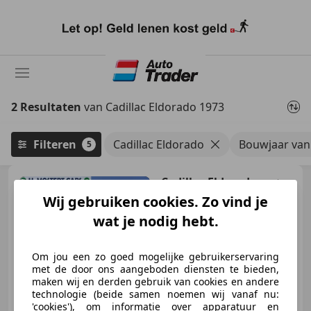
Ga
naar
hoofdinhoud
2 Resultaten
van Cadillac Eldorado 1973
Filteren
Cadillac Eldorado
Bouwjaar van
5
Cadillac Eldorado
8,2 Liter
V8 Big Block * AIRCO * LEDER *
Wij gebruiken cookies. Zo vind je
OLDTIMER
wat je nodig hebt.
Om jou een zo goed mogelijke gebruikerservaring
€ 6.500
met de door ons aangeboden diensten te bieden,
maken wij en derden gebruik van cookies en andere
technologie (beide samen noemen wij vanaf nu:
'cookies'), om informatie over apparatuur en