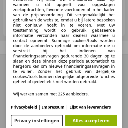
wanneer u dit opgeeft voor opgeslagen
zoekopdrachten, favoriete voertuigen of in het kader
van de prijsbeoordeling. Dit vergemakkelijkt het
gebruik van de website, omdat u bij latere bezoeken
Mastebroek's Automobielbedrijven B.V.
niet opnieuw hoeft in te voeren. Met uw
NL-7903 AN HOOGEVEEN
toestemming wordt op gebruik gebaseerde
informatie verzonden naar dealers waarmee u
contact opneemt. Sommige cookies/tools worden
door de aanbieders gebruikt om informatie die u
Vorige
1
/
1
Volgende
verstrekt bij het indienen van
financieringsaanvragen gedurende 30 dagen op te
slaan en deze binnen deze periode automatisch te
hergebruiken om nieuwe financieringsaanvragen in
te vullen. Zonder het gebruik van dergelijke
cookies/tools kunnen dergelijke uitgebreide functies
geheel of gedeeltelijk niet worden gebruikt.
Wij werken samen met 225 aanbieders.
|
|
Privacybeleid
Impressum
Lijst van leveranciers
Privacy instellingen
Alles accepteren