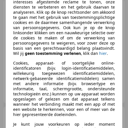
interesses afgestemde reclame te tonen, onze
Chevrolet Tacuma
diensten te verbeteren en het gebruik daarvan te
1.6-
16V Spirit
analyseren. Klik op de knop rechtsonder om akkoord
te gaan met het gebruik van toestemmingsplichtige
cookies en de daarmee samenhangende verwerking
van persoonsgegevens. Ook kun je op de knop
linksonder klikken om een nauwkeurige selectie over
de cookies te maken of om de verwerking van
€ 1.000
persoonsgegevens te weigeren, voor zover deze op
basis van een gerechtvaardigd belang plaatsvindt.
Wil jij
geen toestemming verlenen
, klik dan
hier
.
Cookies, apparaat- of soortgelijke online-
03/2007
112.030 km
Benzine
79 kW (107 PK)
identificatoren (bijv. login-identificatiemiddelen,
willekeurig toegewezen identificatiemiddelen,
netwerk-gebaseerde identificatiemiddelen) samen
met andere informatie (bijv. browsertype en
informatie, taal, schermgrootte, ondersteunde
Autohandel Voort
technologieën enz.) kunnen op uw apparaat worden
NL-3781 JA VOORTHUIZEN
opgeslagen of gelezen om dat apparaat telkens
wanneer het verbinding maakt met een app of met
een website te herkennen, voor een of meer van de
Chevrolet Tacuma
1.6-
hier gepresenteerde doeleinden.
16V Spirit, New APK, Airco, Elektr.
Pakket
Je kunt jouw voorkeuren op ieder moment