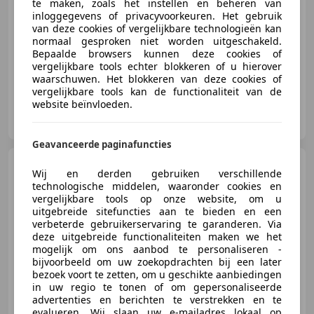
te maken, zoals het instellen en beheren van
inloggegevens of privacyvoorkeuren. Het gebruik
van deze cookies of vergelijkbare technologieën kan
normaal gesproken niet worden uitgeschakeld.
11/2008
186.960 km
Benzine
79 kW (107 PK)
Bepaalde browsers kunnen deze cookies of
vergelijkbare tools echter blokkeren of u hierover
waarschuwen. Het blokkeren van deze cookies of
vergelijkbare tools kan de functionaliteit van de
website beïnvloeden.
Autobedrijf De Soester
NL-3762 EM SOEST
Geavanceerde paginafuncties
Chevrolet Tacuma
1.6-
Wij en derden gebruiken verschillende
16V Spirit Staat in De Krim
technologische middelen, waaronder cookies en
vergelijkbare tools op onze website, om u
uitgebreide sitefuncties aan te bieden en een
verbeterde gebruikerservaring te garanderen. Via
deze uitgebreide functionaliteiten maken we het
€ 1.900
mogelijk om ons aanbod te personaliseren -
bijvoorbeeld om uw zoekopdrachten bij een later
bezoek voort te zetten, om u geschikte aanbiedingen
in uw regio te tonen of om gepersonaliseerde
advertenties en berichten te verstrekken en te
09/2005
174.094 km
Benzine
77 kW (105 PK)
evalueren. Wij slaan uw e-mailadres lokaal op