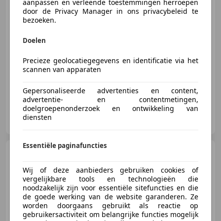
aanpassen en verleende toestemmingen herroepen
door de Privacy Manager in ons privacybeleid te
bezoeken.
€ 1.445
Doelen
Precieze geolocatiegegevens en identificatie via het
01/2005
89.854 km
Benzine
77 kW (105 PK)
scannen van apparaten
Gepersonaliseerde advertenties en content,
advertentie- en contentmetingen,
doelgroepenonderzoek en ontwikkeling van
Gerritsen Automotive
diensten
NL-6841 BE ARNHEM
Essentiële paginafuncties
Chevrolet Tacuma
1.6|SPIRIT|NIEUWE
DISTRIBUTIERIEM|NIEUWE
Wij of deze aanbieders gebruiken cookies of
APK|TREKH
vergelijkbare tools en technologieën die
noodzakelijk zijn voor essentiële sitefuncties en die
de goede werking van de website garanderen. Ze
worden doorgaans gebruikt als reactie op
€ 2.750
gebruikersactiviteit om belangrijke functies mogelijk