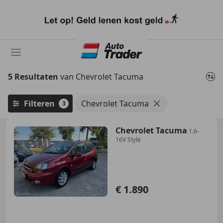
Ga
naar
hoofdinhoud
5 Resultaten
van Chevrolet Tacuma
Filteren
Chevrolet Tacuma
3
Chevrolet Tacuma
1.6-
16V Style
€ 1.890