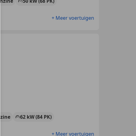
nzine
50 kW (68 PK)
+ Meer voertuigen
zine
62 kW (84 PK)
+ Meer voertuigen