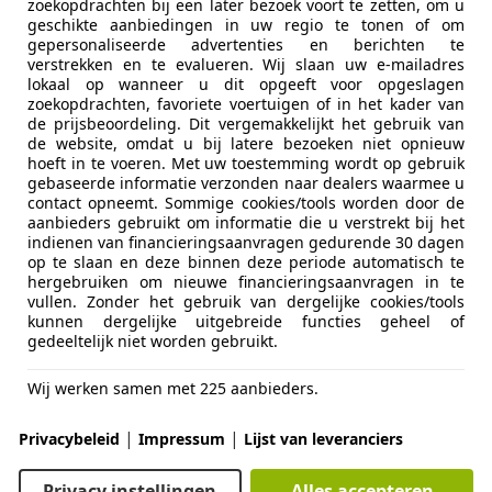
08/2010
130.342 km
Be
zoekopdrachten bij een later bezoek voort te zetten, om u
geschikte aanbiedingen in uw regio te tonen of om
gepersonaliseerde advertenties en berichten te
evo Mobiel
verstrekken en te evalueren. Wij slaan uw e-mailadres
L-8251 GM DRONTEN
lokaal op wanneer u dit opgeeft voor opgeslagen
zoekopdrachten, favoriete voertuigen of in het kader van
de prijsbeoordeling. Dit vergemakkelijkt het gebruik van
de website, omdat u bij latere bezoeken niet opnieuw
let Aveo
hoeft in te voeren. Met uw toestemming wordt op gebruik
S+ (APK:Nieuw) Incl.Garantie
gebaseerde informatie verzonden naar dealers waarmee u
contact opneemt. Sommige cookies/tools worden door de
aanbieders gebruikt om informatie die u verstrekt bij het
€ 3.445
indienen van financieringsaanvragen gedurende 30 dagen
op te slaan en deze binnen deze periode automatisch te
hergebruiken om nieuwe financieringsaanvragen in te
vullen. Zonder het gebruik van dergelijke cookies/tools
kunnen dergelijke uitgebreide functies geheel of
gedeeltelijk niet worden gebruikt.
Wij werken samen met 225 aanbieders.
11/2010
77.000 km
Ben
|
|
Privacybeleid
Impressum
Lijst van leveranciers
tohandel Voorst
Privacy instellingen
Alles accepteren