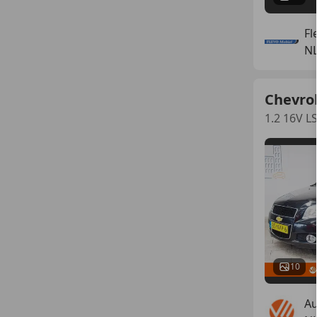
Fl
N
Chevro
1.2 16V L
10
Au