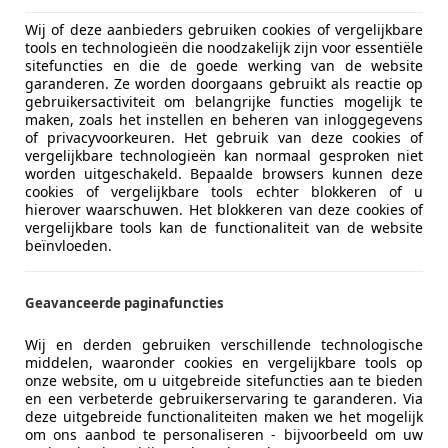
06/2018
53.000 km
Ben
Wij of deze aanbieders gebruiken cookies of vergelijkbare
tools en technologieën die noodzakelijk zijn voor essentiële
sitefuncties en die de goede werking van de website
garanderen. Ze worden doorgaans gebruikt als reactie op
gebruikersactiviteit om belangrijke functies mogelijk te
um Charloisse Poort B.V.
maken, zoals het instellen en beheren van inloggegevens
AE SCHIEDAM
of privacyvoorkeuren. Het gebruik van deze cookies of
vergelijkbare technologieën kan normaal gesproken niet
worden uitgeschakeld. Bepaalde browsers kunnen deze
cookies of vergelijkbare tools echter blokkeren of u
let Spark
hierover waarschuwen. Het blokkeren van deze cookies of
vergelijkbare tools kan de functionaliteit van de website
 5-drs *Leuke beginnersauto!*
beïnvloeden.
€ 2.450
Geavanceerde paginafuncties
Wij en derden gebruiken verschillende technologische
middelen, waaronder cookies en vergelijkbare tools op
onze website, om u uitgebreide sitefuncties aan te bieden
en een verbeterde gebruikerservaring te garanderen. Via
deze uitgebreide functionaliteiten maken we het mogelijk
om ons aanbod te personaliseren - bijvoorbeeld om uw