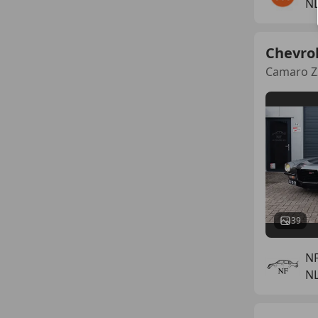
NL
Chevro
Camaro Z2
39
NF
NL