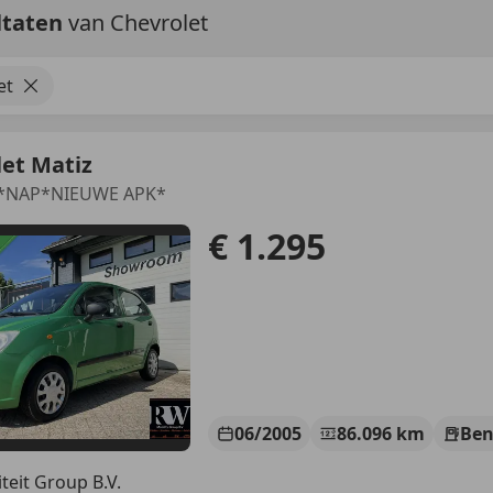
ltaten
van Chevrolet
et
et Matiz
it *NAP*NIEUWE APK*
€ 1.295
06/2005
86.096 km
Ben
teit Group B.V.