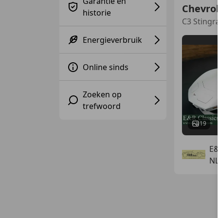
Garantie en
Chevrol
historie
C3 Stingr
Energieverbruik
Online sinds
Zoeken op
trefwoord
19
E&
NL