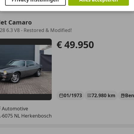
-8042 PG ZWOLLE
let Camaro
8 6.3 V8 - Restored & Modified!
€ 49.950
01/1973
72.980 km
Ben
 Automotive
-6075 NL Herkenbosch