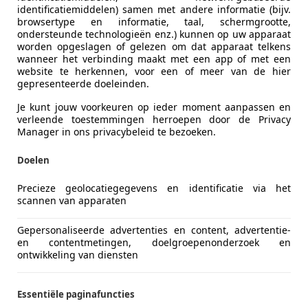
identificatiemiddelen) samen met andere informatie (bijv.
browsertype en informatie, taal, schermgrootte,
ondersteunde technologieën enz.) kunnen op uw apparaat
worden opgeslagen of gelezen om dat apparaat telkens
wanneer het verbinding maakt met een app of met een
website te herkennen, voor een of meer van de hier
gepresenteerde doeleinden.
Je kunt jouw voorkeuren op ieder moment aanpassen en
verleende toestemmingen herroepen door de Privacy
Manager in ons privacybeleid te bezoeken.
let Camaro
Doelen
ABRIOLET REDLINE 2.0
Precieze geolocatiegegevens en identificatie via het
scannen van apparaten
€ 38.950
1
Gepersonaliseerde advertenties en content, advertentie-
en contentmetingen, doelgroepenonderzoek en
ontwikkeling van diensten
Essentiële paginafuncties