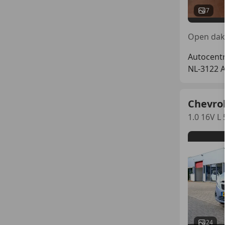
7
Open dak
Autocentr
NL-3122 
Chevro
1.0 16V L
24