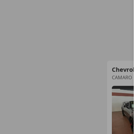
Chevro
CAMARO C