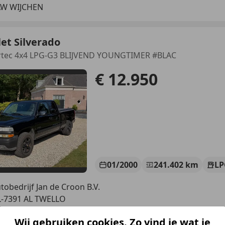
AW WIJCHEN
et Silverado
ortec 4x4 LPG-G3 BLIJVEND YOUNGTIMER #BLAC
€ 12.950
01/2000
241.402 km
LP
tobedrijf Jan de Croon B.V.
-7391 AL TWELLO
Wij gebruiken cookies. Zo vind je wat je