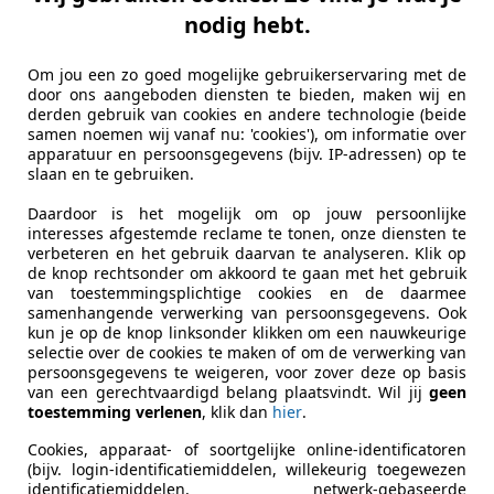
et Corvette
nodig hebt.
ay Cabriolet | 1977
Om jou een zo goed mogelijke gebruikerservaring met de
€ 34.950
door ons aangeboden diensten te bieden, maken wij en
derden gebruik van cookies en andere technologie (beide
samen noemen wij vanaf nu: 'cookies'), om informatie over
apparatuur en persoonsgegevens (bijv. IP-adressen) op te
slaan en te gebruiken.
Daardoor is het mogelijk om op jouw persoonlijke
interesses afgestemde reclame te tonen, onze diensten te
verbeteren en het gebruik daarvan te analyseren. Klik op
de knop rechtsonder om akkoord te gaan met het gebruik
01/1977
53.410 km
Ben
van toestemmingsplichtige cookies en de daarmee
samenhangende verwerking van persoonsgegevens. Ook
kun je op de knop linksonder klikken om een nauwkeurige
R Classics
selectie over de cookies te maken of om de verwerking van
-5145 NA WAALWIJK
persoonsgegevens te weigeren, voor zover deze op basis
van een gerechtvaardigd belang plaatsvindt. Wil jij
geen
toestemming verlenen
, klik dan
hier
.
Cookies, apparaat- of soortgelijke online-identificatoren
(bijv. login-identificatiemiddelen, willekeurig toegewezen
identificatiemiddelen, netwerk-gebaseerde