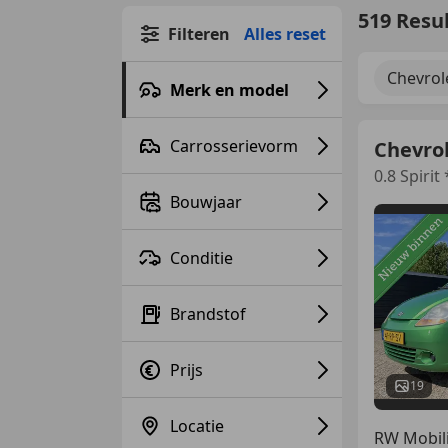
519 Resu
Filteren
Alles reset
Chevrol
Merk en model
Carrosserievorm
Chevrol
0.8 Spir
Bouwjaar
Conditie
Brandstof
Prijs
19
Locatie
RW Mobili