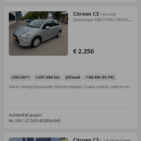
Citroen C3
1.6 e-HDi
Dynamique AIRCO PDC CRUISE
NAP!
€ 2.250
05/2011
297.606 km
Diesel
68 kW (92 PK)
Alarm, Airbag bestuurder, Boordcomputer, Cruise control, Lederen stuurwiel, Airconditioning, CD, Airbag passagier
Autobedrijf Jaspers
NL-3261 LZ OUD-BEIJERLAND
Citroen C3
1.2 PureTech Feel