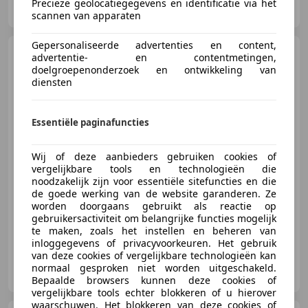
Precieze geolocatiegegevens en identificatie via het
NL-5324 JX AMMERZODEN
scannen van apparaten
Gepersonaliseerde advertenties en content,
Citroen C3
VTi 120 Exclusive
advertentie- en contentmetingen,
Automaat Lichtmetaal |
doelgroepenonderzoek en ontwikkeling van
Panorama
diensten
€ 5.950
Essentiële paginafuncties
Wij of deze aanbieders gebruiken cookies of
vergelijkbare tools en technologieën die
01/2011
119.052 km
Benzine
88 kW (120 PK)
noodzakelijk zijn voor essentiële sitefuncties en die
de goede werking van de website garanderen. Ze
Garantie, Nieuwe APK, Alarm, Elektrische ramen, Parkeerhulp achter, Lichtmetalen velgen, Airconditioning, Getinte ramen
worden doorgaans gebruikt als reactie op
gebruikersactiviteit om belangrijke functies mogelijk
te maken, zoals het instellen en beheren van
inloggegevens of privacyvoorkeuren. Het gebruik
van deze cookies of vergelijkbare technologieën kan
Autobedrijf Van Schie | Citroën
normaal gesproken niet worden uitgeschakeld.
NL-2691 BM `S-GRAVENZANDE
Bepaalde browsers kunnen deze cookies of
vergelijkbare tools echter blokkeren of u hierover
waarschuwen. Het blokkeren van deze cookies of