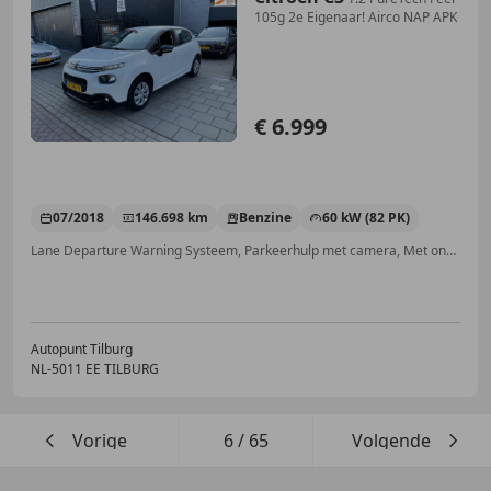
105g 2e Eigenaar! Airco NAP APK
€ 6.999
07/2018
146.698 km
Benzine
60 kW (82 PK)
Lane Departure Warning Systeem, Parkeerhulp met camera, Met onderhoudshistorie, Airconditioning, Regensensor, Isofix, Elektrische ramen, Cruise control
Autopunt Tilburg
NL-5011 EE TILBURG
Vorige
6
/
65
Volgende