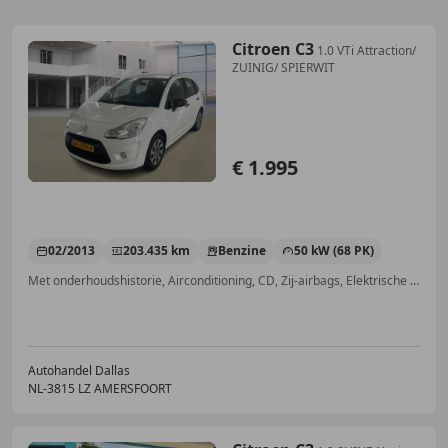
Citroen C3
1.0 VTi Attraction/
ZUINIG/ SPIERWIT
€ 1.995
02/2013
203.435 km
Benzine
50 kW (68 PK)
Met onderhoudshistorie, Airconditioning, CD, Zij-airbags, Elektrische ramen, Radio, Elektrisch verstelbare buitenspiegels, Airbag bestuurder
Autohandel Dallas
NL-3815 LZ AMERSFOORT