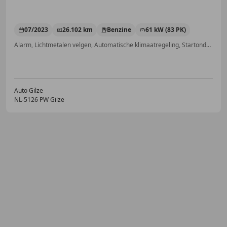
07/2023
26.102 km
Benzine
61 kW (83 PK)
Alarm, Lichtmetalen velgen, Automatische klimaatregeling, Startonderbreker, LED dagrijverlichting, Elektrisch verstelbare buitenspiegels, Radio, Getinte ramen
Auto Gilze
NL-5126 PW Gilze