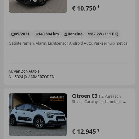
€ 10.750
1
05/2021
140.804 km
Benzine
82 kW (111 PK)
Getinte ramen, Alarm, Lichtsensor, Android Auto, Parkeerhulp met camera, Vermoeidheidsdetectie, Lane Departure Warning Systeem, LED dagrijverlichting
M. van Zon Auto's
NL-5324 JX AMMERZODEN
Citroen C3
1.2 PureTech
Shine l Carplay l Lichtmetaal l
Cruis
€ 12.945
1