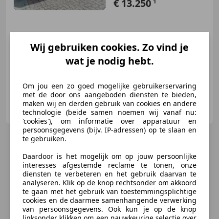
€ 13.250
1
05/2021
5.548 km
Benzine
61 kW (83 PK)
Wij gebruiken cookies. Zo vind je
wat je nodig hebt.
Digitale radio-ontvangst, Automatische klimaatregeling, Lichtmetalen velgen, Met onderhoudshistorie, Regensensor, Niet-rokers auto, Parkeerhulp achter, Electronic Stability Program
Om jou een zo goed mogelijke gebruikerservaring
met de door ons aangeboden diensten te bieden,
Autobedrijf Frans Wolters
maken wij en derden gebruik van cookies en andere
NL-7468 AG ENTER
technologie (beide samen noemen wij vanaf nu:
'cookies'), om informatie over apparatuur en
persoonsgegevens (bijv. IP-adressen) op te slaan en
te gebruiken.
Daardoor is het mogelijk om op jouw persoonlijke
interesses afgestemde reclame te tonen, onze
diensten te verbeteren en het gebruik daarvan te
analyseren. Klik op de knop rechtsonder om akkoord
te gaan met het gebruik van toestemmingsplichtige
cookies en de daarmee samenhangende verwerking
van persoonsgegevens. Ook kun je op de knop
linksonder klikken om een nauwkeurige selectie over