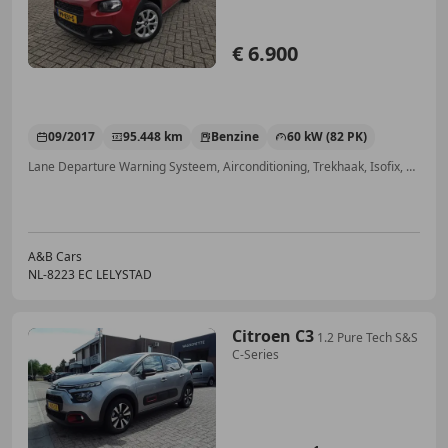
€ 6.900
09/2017
95.448 km
Benzine
60 kW (82 PK)
Lane Departure Warning Systeem, Airconditioning, Trekhaak, Isofix, Startonderbreker, Elektrisch verstelbare buitenspiegels, Vermoeidheidsdetectie, Elektrische ramen
A&B Cars
NL-8223 EC LELYSTAD
Citroen C3
1.2 Pure Tech S&S
C-Series