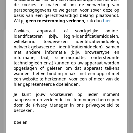
de cookies te maken of om de verwerking van
persoonsgegevens te weigeren, voor zover deze op
basis van een gerechtvaardigd belang plaatsvindt.
Wil jij
geen toestemming verlenen
, klik dan
hier
.
Cookies, apparaat- of soortgelijke online-
Citroen C3
identificatoren (bijv. login-identificatiemiddelen,
1.0 VTi Attraction /
willekeurig toegewezen identificatiemiddelen,
5-DEURS / AIRCO
netwerk-gebaseerde identificatiemiddelen) samen
met andere informatie (bijv. browsertype en
informatie, taal, schermgrootte, ondersteunde
technologieën enz.) kunnen op uw apparaat worden
opgeslagen of gelezen om dat apparaat telkens
€ 2.950
wanneer het verbinding maakt met een app of met
een website te herkennen, voor een of meer van de
hier gepresenteerde doeleinden.
Je kunt jouw voorkeuren op ieder moment
02/2013
167.570 km
Benzine
50 kW (68 PK)
aanpassen en verleende toestemmingen herroepen
door de Privacy Manager in ons privacybeleid te
Alarm, Centrale deurvergrendeling met afstandsbediening, Elektrische ramen, Elektrisch verstelbare buitenspiegels, Airbag bestuurder, Airbag passagier, Zij-airbags, Centrale vergrendeling
bezoeken.
Doelen
M. van Zon Auto's