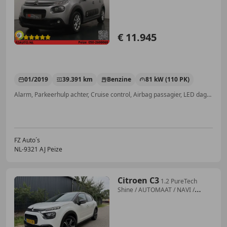
€ 11.945
01/2019
39.391 km
Benzine
81 kW (110 PK)
Alarm, Parkeerhulp achter, Cruise control, Airbag passagier, LED dagrijverlichting, Lane Departure Warning Systeem, Vermoeidheidsdetectie, Centrale vergrendeling
FZ Auto´s
NL-9321 AJ Peize
Citroen C3
1.2 PureTech
Shine / AUTOMAAT / NAVI /
CRUISE / IN