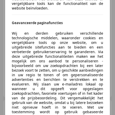
Citroen C3
vergelijkbare tools kan de functionaliteit van de
1.2 PT S&S
website beïnvloeden.
Business NAVI / CLIMA / LMV /
CAMERA /
Geavanceerde paginafuncties
€ 7.899
1
Wij en derden gebruiken verschillende
technologische middelen, waaronder cookies en
vergelijkbare tools op onze website, om u
uitgebreide sitefuncties aan te bieden en een
verbeterde gebruikerservaring te garanderen. Via
02/2020
143.136 km
Benzine
61 kW (83 PK)
deze uitgebreide functionaliteiten maken we het
mogelijk om ons aanbod te personaliseren -
Parkeerhulp met camera, Lane Departure Warning Systeem, Alarm, LED dagrijverlichting, Automatische klimaatregeling, Android Auto, Met onderhoudshistorie, Lederen stuurwiel
bijvoorbeeld om uw zoekopdrachten bij een later
bezoek voort te zetten, om u geschikte aanbiedingen
in uw regio te tonen of om gepersonaliseerde
advertenties en berichten te verstrekken en te
evalueren. Wij slaan uw e-mailadres lokaal op
Stevens Auto's B.V.
wanneer u dit opgeeft voor opgeslagen
NL-9454 PK EKEHAAR
zoekopdrachten, favoriete voertuigen of in het kader
van de prijsbeoordeling. Dit vergemakkelijkt het
gebruik van de website, omdat u bij latere bezoeken
Citroen C3
1.6 VTi Exclusive
niet opnieuw hoeft in te voeren. Met uw
NAP Cruise Panoramische-
toestemming wordt op gebruik gebaseerde