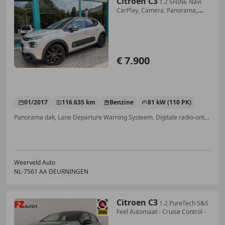
Citroen C3
1.2 SHINE Navi
CarPlay, Camera, Panorama,
Cruise,
€ 7.900
01/2017
116.635 km
Benzine
81 kW (110 PK)
Panorama dak, Lane Departure Warning Systeem, Digitale radio-ontvangst, Regensensor, Apple CarPlay, Android Auto, Multifunctioneel stuurwiel, Airbag bestuurder
Weerveld Auto
NL-7561 AA DEURNINGEN
Citroen C3
1.2 PureTech S&S
Feel Automaat - Cruise Control -