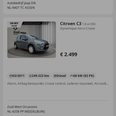
Autobedrijf Jaap Dik
NL-9407 TC ASSEN
Citroen C3
1.6 e-HDi
Dynamique Airco Cruise
€ 2.499
03/2011
249.323 km
Diesel
68 kW (92 PK)
Alarm, Airbag bestuurder, Cruise control, Lederen stuurwiel, Airconditioning, CD, Airbag passagier, Radio
Zuid-West Occasions
NL-4338 PP MIDDELBURG