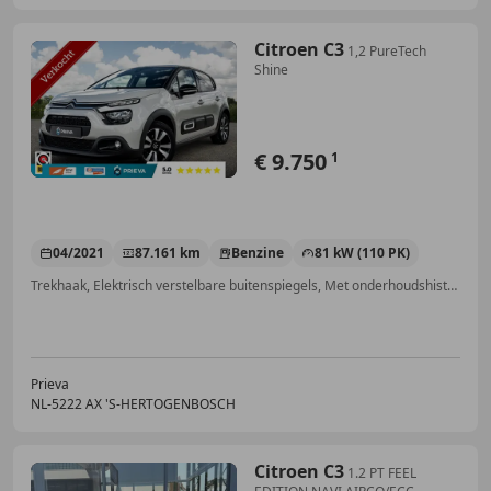
Citroen C3
1,2 PureTech
Shine
€ 9.750
1
04/2021
87.161 km
Benzine
81 kW (110 PK)
Trekhaak, Elektrisch verstelbare buitenspiegels, Met onderhoudshistorie, Stoelverwarming, Cruise control, Getinte ramen, Lichtmetalen velgen, Android Auto
Prieva
NL-5222 AX 'S-HERTOGENBOSCH
Citroen C3
1.2 PT FEEL