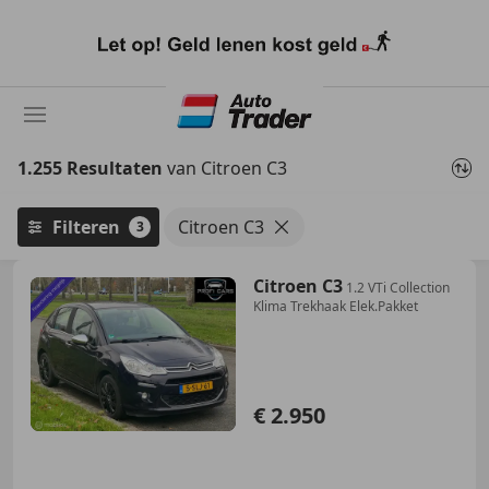
Ga
naar
hoofdinhoud
1.255 Resultaten
van Citroen C3
Filteren
Citroen C3
3
Citroen C3
1.2 VTi Collection
Klima Trekhaak Elek.Pakket
€ 2.950