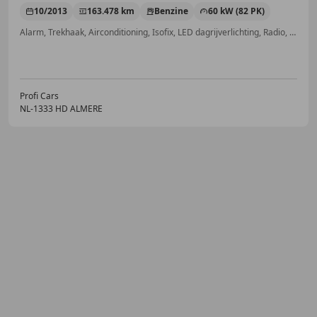
10/2013
163.478 km
Benzine
60 kW (82 PK)
Alarm, Trekhaak, Airconditioning, Isofix, LED dagrijverlichting, Radio, ABS, Elektrisch verstelbare buitenspiegels
Profi Cars
NL-1333 HD ALMERE