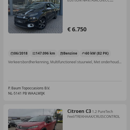
EDITION NAVI AIRCO/ECC
CRUISCONTROL
€ 6.750
06/2018
147.096 km
Benzine
60 kW (82 PK)
Verkeersbordherkenning, Multifunctioneel stuurwiel, Met onderhoudshistorie, Isofix, Automatische klimaatregeling, Parkeerhulp achter, Navigatiesysteem, Niet-rokers auto
P. Baum Topoccasions B.V.
NL-5141 PB WAALWIJK
Citroen C3
1.2 PureTech
Feel/TREKHAAK/CRUISCONTROL