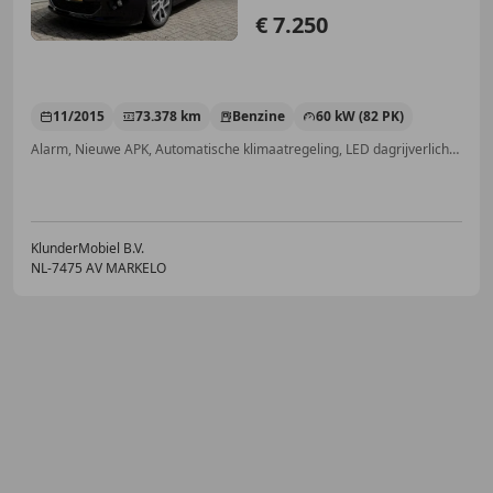
€ 7.250
11/2015
73.378 km
Benzine
60 kW (82 PK)
Alarm, Nieuwe APK, Automatische klimaatregeling, LED dagrijverlichting, Navigatiesysteem, Handsfree, Parkeerhulp achter, LED verlichting
KlunderMobiel B.V.
NL-7475 AV MARKELO