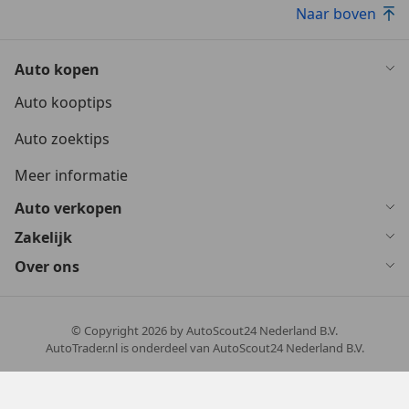
Naar boven
Auto kopen
Auto kooptips
Auto zoektips
Meer informatie
Auto verkopen
Zakelijk
Over ons
© Copyright
2026
by AutoScout24 Nederland B.V.
AutoTrader.nl is onderdeel van AutoScout24 Nederland B.V.