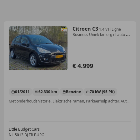
Citroen C3
1.4 VTi Ligne
Business Uniek km org nl auto 1e
eig
€ 4.999
01/2011
62.330 km
Benzine
70 kW (95 PK)
Met onderhoudshistorie, Elektrische ramen, Parkeerhulp achter, Automatische klimaatregeling, Cruise control, Lichtmetalen velgen, Bluetooth, CD
Little Budget Cars
NL-5013 BJ TILBURG