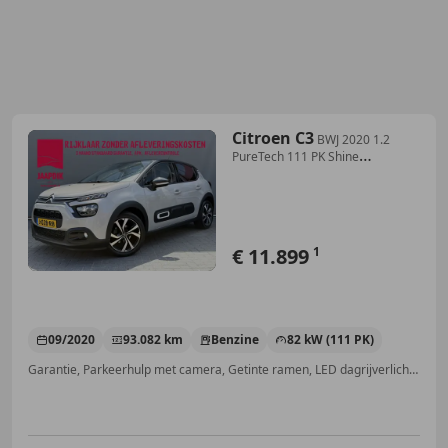
Citroen C3
BWJ 2020 1.2
PureTech 111 PK Shine
AUTOMAAT | CAME
€ 11.899
1
09/2020
93.082 km
Benzine
82 kW (111 PK)
Garantie, Parkeerhulp met camera, Getinte ramen, LED dagrijverlichting, Alarm, Lane Departure Warning Systeem, Apple CarPlay, Android Auto