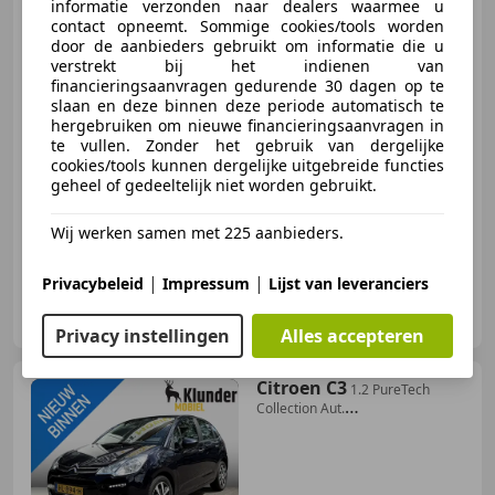
voorruit
informatie verzonden naar dealers waarmee u
contact opneemt. Sommige cookies/tools worden
door de aanbieders gebruikt om informatie die u
verstrekt bij het indienen van
€ 3.850
financieringsaanvragen gedurende 30 dagen op te
slaan en deze binnen deze periode automatisch te
hergebruiken om nieuwe financieringsaanvragen in
te vullen. Zonder het gebruik van dergelijke
cookies/tools kunnen dergelijke uitgebreide functies
03/2010
116.318 km
Benzine
88 kW (120 PK)
geheel of gedeeltelijk niet worden gebruikt.
Jouw droomauto voor minder geld!
Wij werken samen met 225 aanbieders.
|
|
Privacybeleid
Impressum
Lijst van leveranciers
Lenferink Auto`s B.V.
NL-7602 PD ALMELO
Privacy instellingen
Alles accepteren
Citroen C3
1.2 PureTech
Collection Aut.
|PDC|Navi|Cruise|