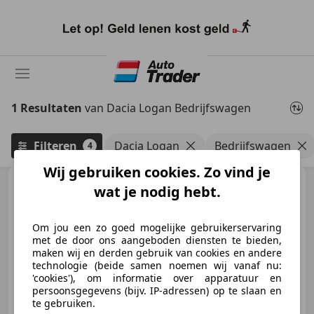
Ga
naar
hoofdinhoud
1 Resultaten
van Dacia Logan Bedrijfswagen
Filteren
Dacia Logan
Bedrijfswagen
4
Wij gebruiken cookies. Zo vind je
Dacia Logan
Bedrijfswagen
wat je nodig hebt.
/ Elek. ramen
Om jou een zo goed mogelijke gebruikerservaring
met de door ons aangeboden diensten te bieden,
€ 5.995
maken wij en derden gebruik van cookies en andere
technologie (beide samen noemen wij vanaf nu:
'cookies'), om informatie over apparatuur en
persoonsgegevens (bijv. IP-adressen) op te slaan en
te gebruiken.
11/2011
135.806 km
Benzine
62 kW (84 PK)