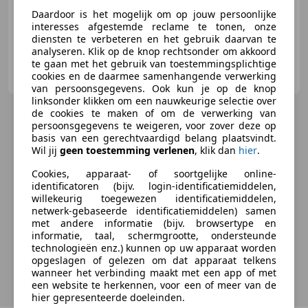
Daardoor is het mogelijk om op jouw persoonlijke
interesses afgestemde reclame te tonen, onze
diensten te verbeteren en het gebruik daarvan te
analyseren. Klik op de knop rechtsonder om akkoord
te gaan met het gebruik van toestemmingsplichtige
Vakgarage de Wit Schoonhoven
cookies en de daarmee samenhangende verwerking
NL-2872 ZZ SCHOONHOVEN
van persoonsgegevens. Ook kun je op de knop
linksonder klikken om een nauwkeurige selectie over
de cookies te maken of om de verwerking van
persoonsgegevens te weigeren, voor zover deze op
basis van een gerechtvaardigd belang plaatsvindt.
Wil jij
geen toestemming verlenen
, klik dan
hier
.
Cookies, apparaat- of soortgelijke online-
identificatoren (bijv. login-identificatiemiddelen,
willekeurig toegewezen identificatiemiddelen,
netwerk-gebaseerde identificatiemiddelen) samen
met andere informatie (bijv. browsertype en
informatie, taal, schermgrootte, ondersteunde
technologieën enz.) kunnen op uw apparaat worden
opgeslagen of gelezen om dat apparaat telkens
wanneer het verbinding maakt met een app of met
een website te herkennen, voor een of meer van de
hier gepresenteerde doeleinden.