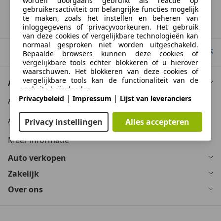
worden doorgaans gebruikt als reactie op
gebruikersactiviteit om belangrijke functies mogelijk
te maken, zoals het instellen en beheren van
Dacia
Logan
inloggegevens of privacyvoorkeuren. Het gebruik
van deze cookies of vergelijkbare technologieën kan
normaal gesproken niet worden uitgeschakeld.
Naar boven
Bepaalde browsers kunnen deze cookies of
vergelijkbare tools echter blokkeren of u hierover
waarschuwen. Het blokkeren van deze cookies of
vergelijkbare tools kan de functionaliteit van de
Auto kopen
website beïnvloeden.
|
|
Privacybeleid
Impressum
Lijst van leveranciers
Auto kooptips
Geavanceerde paginafuncties
Auto zoektips
Privacy instellingen
Alles accepteren
Wij en derden gebruiken verschillende
Meer informatie
technologische middelen, waaronder cookies en
vergelijkbare tools op onze website, om u
Auto verkopen
uitgebreide sitefuncties aan te bieden en een
Zakelijk
verbeterde gebruikerservaring te garanderen. Via
deze uitgebreide functionaliteiten maken we het
Over ons
mogelijk om ons aanbod te personaliseren -
bijvoorbeeld om uw zoekopdrachten bij een later
bezoek voort te zetten, om u geschikte aanbiedingen
in uw regio te tonen of om gepersonaliseerde