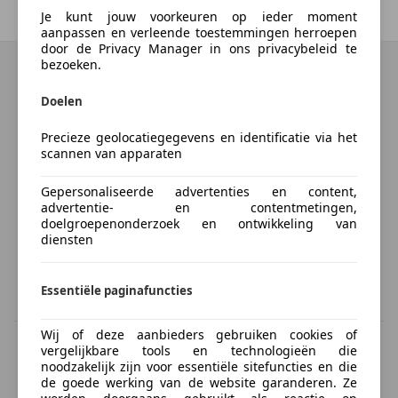
Je kunt jouw voorkeuren op ieder moment
Vorige
1
/
1
Volgende
aanpassen en verleende toestemmingen herroepen
door de Privacy Manager in ons privacybeleid te
bezoeken.
Doelen
Precieze geolocatiegegevens en identificatie via het
scannen van apparaten
Gepersonaliseerde advertenties en content,
advertentie- en contentmetingen,
doelgroepenonderzoek en ontwikkeling van
diensten
Essentiële paginafuncties
Wij of deze aanbieders gebruiken cookies of
BTW verrekenbaar
vergelijkbare tools en technologieën die
Specificatie van de fabrikant voor nieuwe voertuigen. Afhankelijk van de
noodzakelijk zijn voor essentiële sitefuncties en die
kilometerstand, het rijgedrag, de leeftijd van de batterij en het
de goede werking van de website garanderen. Ze
laadgedrag, kan de radius van occasies aanzienlijk variëren.