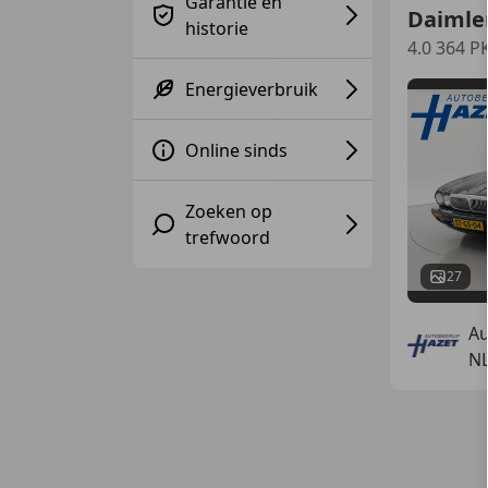
Garantie en
Daimle
historie
4.0 364 
Energieverbruik
Online sinds
Zoeken op
trefwoord
27
Au
N