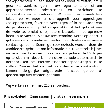
zoekopdrachten bij een later bezoek voort te zetten, om u
casiondealer 't Gooi
geschikte aanbiedingen in uw regio te tonen of om
L-1241 CW KORTENHOEF
gepersonaliseerde advertenties en berichten te
verstrekken en te evalueren. Wij slaan uw e-mailadres
lokaal op wanneer u dit opgeeft voor opgeslagen
zoekopdrachten, favoriete voertuigen of in het kader van
 Double Six
de prijsbeoordeling. Dit vergemakkelijkt het gebruik van
*LWB*1ST OWNER*SPRUCE GREEN*UNIEK!
de website, omdat u bij latere bezoeken niet opnieuw
hoeft in te voeren. Met uw toestemming wordt op gebruik
€ 14.950
gebaseerde informatie verzonden naar dealers waarmee u
contact opneemt. Sommige cookies/tools worden door de
aanbieders gebruikt om informatie die u verstrekt bij het
indienen van financieringsaanvragen gedurende 30 dagen
op te slaan en deze binnen deze periode automatisch te
hergebruiken om nieuwe financieringsaanvragen in te
vullen. Zonder het gebruik van dergelijke cookies/tools
kunnen dergelijke uitgebreide functies geheel of
gedeeltelijk niet worden gebruikt.
01/1996
173.546 km
Be
Wij werken samen met 225 aanbieders.
tobedrijf H. Dunnewind B.V.
|
|
Privacybeleid
Impressum
Lijst van leveranciers
L-7731 HL OMMEN
Privacy instellingen
Alles accepteren