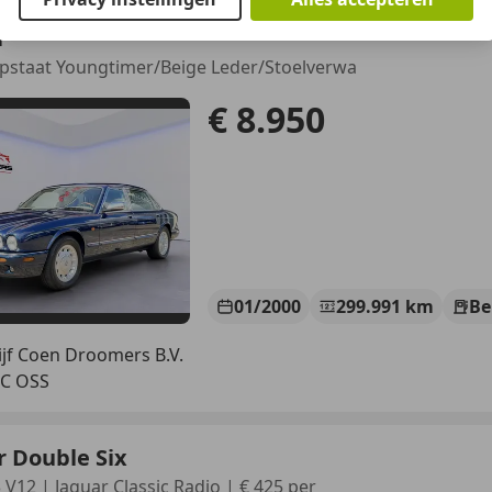
r
opstaat Youngtimer/Beige Leder/Stoelverwa
€ 8.950
01/2000
299.991 km
Be
jf Coen Droomers B.V.
TC OSS
 Double Six
 V12 | Jaguar Classic Radio | € 425 per