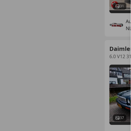
31
Au
NL
Daimler
6.0 V12 3
37