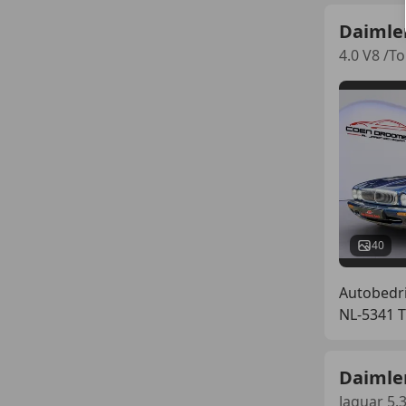
Daimle
4.0 V8 /T
40
Autobedri
NL-5341 
Daimler
Jaguar 5.3