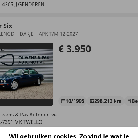
-4265 JJ GENDEREN
 Six
LENGD | DAKJE | APK T/M 12-2027
€ 3.950
10/1995
298.213 km
Be
wens & Pas Automotive
L-7391 MK TWELLO
Wij gebruiken cookies. Zo vind je wat je