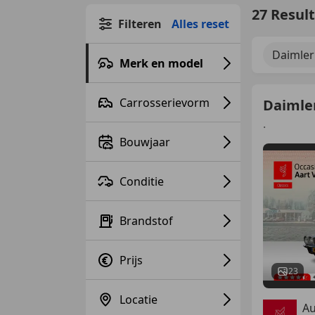
27 Resul
Filteren
Alles reset
Daimler
Merk en model
Carrosserievorm
Daimler
.
Bouwjaar
Conditie
Brandstof
Prijs
23
Locatie
Au