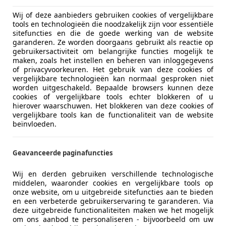
03/1964
8.488 km
Benz
Wij of deze aanbieders gebruiken cookies of vergelijkbare
tools en technologieën die noodzakelijk zijn voor essentiële
sitefuncties en die de goede werking van de website
tobedrijf P. de Jong
garanderen. Ze worden doorgaans gebruikt als reactie op
-2959 CN STREEFKERK
gebruikersactiviteit om belangrijke functies mogelijk te
maken, zoals het instellen en beheren van inloggegevens
of privacyvoorkeuren. Het gebruik van deze cookies of
vergelijkbare technologieën kan normaal gesproken niet
 Double Six
worden uitgeschakeld. Bepaalde browsers kunnen deze
12pk Origineel Nederlands met historie Yo
cookies of vergelijkbare tools echter blokkeren of u
hierover waarschuwen. Het blokkeren van deze cookies of
vergelijkbare tools kan de functionaliteit van de website
€ 12.500
beïnvloeden.
Geavanceerde paginafuncties
Wij en derden gebruiken verschillende technologische
middelen, waaronder cookies en vergelijkbare tools op
onze website, om u uitgebreide sitefuncties aan te bieden
en een verbeterde gebruikerservaring te garanderen. Via
04/1996
214.555 km
Be
deze uitgebreide functionaliteiten maken we het mogelijk
om ons aanbod te personaliseren - bijvoorbeeld om uw