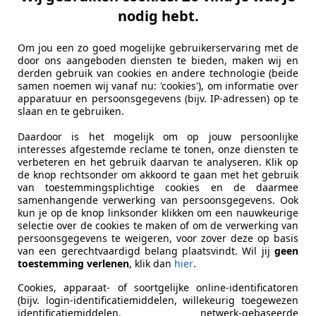
r Super V8
nodig hebt.
PK SUPERCHARGED AUT. *ORIG. NL* + SCHUIFDA
Om jou een zo goed mogelijke gebruikerservaring met de
€ 7.900
door ons aangeboden diensten te bieden, maken wij en
derden gebruik van cookies en andere technologie (beide
samen noemen wij vanaf nu: 'cookies'), om informatie over
apparatuur en persoonsgegevens (bijv. IP-adressen) op te
slaan en te gebruiken.
Daardoor is het mogelijk om op jouw persoonlijke
interesses afgestemde reclame te tonen, onze diensten te
verbeteren en het gebruik daarvan te analyseren. Klik op
de knop rechtsonder om akkoord te gaan met het gebruik
01/1998
220.095 km
Be
van toestemmingsplichtige cookies en de daarmee
samenhangende verwerking van persoonsgegevens. Ook
kun je op de knop linksonder klikken om een nauwkeurige
tobedrijf Hazet Ochten B.V.
selectie over de cookies te maken of om de verwerking van
L-4051 CA OCHTEN
persoonsgegevens te weigeren, voor zover deze op basis
van een gerechtvaardigd belang plaatsvindt. Wil jij
geen
toestemming verlenen
, klik dan
hier
.
Cookies, apparaat- of soortgelijke online-identificatoren
(bijv. login-identificatiemiddelen, willekeurig toegewezen
identificatiemiddelen, netwerk-gebaseerde