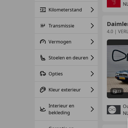
NL
Kilometerstand
Daimler
Transmissie
4.0 | VER
Vermogen
Stoelen en deuren
Opties
Kleur exterieur
23
Interieur en
Ou
bekleding
N