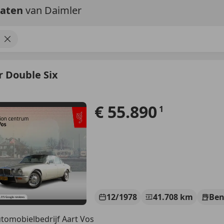
taten
van Daimler
 Double Six
€ 55.890
1
12/1978
41.708 km
Ben
tomobielbedrijf Aart Vos