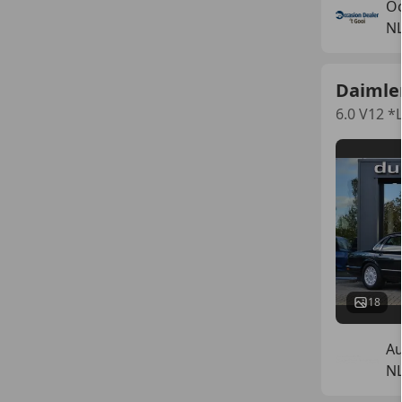
Oc
N
Daimler
6.0 V12 
18
Au
N